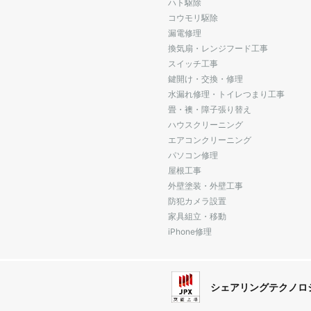
ハト駆除
コウモリ駆除
漏電修理
換気扇・レンジフード工事
スイッチ工事
鍵開け・交換・修理
水漏れ修理・トイレつまり工事
畳・襖・障子張り替え
ハウスクリーニング
エアコンクリーニング
パソコン修理
屋根工事
外壁塗装・外壁工事
防犯カメラ設置
家具組立・移動
iPhone修理
シェアリングテクノロ