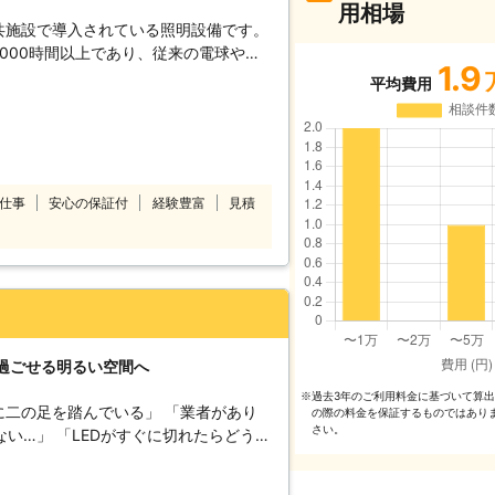
用相場
共施設で導入されている照明設備です。
,000時間以上であり、従来の電球や蛍
1.9
ら高い節電効果が特徴です。 しか
平均費用
でも、学校や24時間稼働の工場等は導入
車などの重機を入れることができない ・
に批准した「水
メーカーは相次いで蛍光灯や水銀灯の製
仕事
安心の保証付
経験豊富
見積
現在は過去に製造した製品在庫が流通す
工事に特化
18年9月和
1月独立行政法人中小企業基盤整備様より
ここから調達」に取材記事を掲載頂くこ
に過ごせる明るい空間へ
能！ RAEE工法は従来の足場が不要な
過去3年のご利⽤料⾦に基づいて算
※
車などの重機を使えない体育館や24時
に二の足を踏んでいる」 「業者があり
の際の料⾦を保証するものではあり
さい。
い…」 「LEDがすぐに切れたらどうし
働が制限されることがありません。工期
 上記のようなLEDに関
られることなく作業できます。 また
ムダカラにお任せください。弊社は全国
制度でも認可された、自治体も認めた工