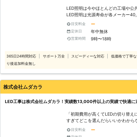
LED照明は今やほとんどの工場や公
LED照明は光源寿命が各メーカー40
光灯と比べて消費電力が少ないことか
ー
目安料金
し、これほどLED照明が普及した今
年中無休
定休日
されていないことがございます。 その理由を伺うと、 ・イニシャルコスト
9時〜18時
営業時間
(施工費)が高い ・現場に高所作業
施工のために施設の稼働を止めれない 等々 しかし2018年
銀に関する水俣条約」以降、各電球
365日24時間対応
サポート万全
スピーディーな対応
低価格で丁寧な
造を中止し、輸入もできないため、
り後追加料金無し
るのみとなっています。 体育館施設や工場管理者の方々にとっては、多額
の施工費用の捻出にお困りだと存じます。 そんな時、高所電気
した私どもSME株式会社にご相談下さい。 SME株式会社は、20
歌山県の知事認定を頂き、2020年
株式会社ムダカラ
取材を頂き官公庁調達専用サイト「
とができました。 【当社工法の特徴】 ①従来のLED工事の工法に加え、仮
LED工事は株式会社ムダカラ！実績数13,000件以上の実績で快適
設足場を使わないRAEE工法も施工可
ため、仮設足場が不要で、高所作業
「初期費用が高くてLEDの切り替え
間稼働の工場でも施工が可能です。 そのため、仮設足場や高所作業車にス
すぎてどこを選んだらいいかわからな
ペースをとられて体育館や工場の稼
よう…。無料で交換してくれる保証があると嬉しい」
ー
目安料金
も約3日と短いため、スケジュールを取
するお悩みがありましたら株式会社
RAEE工法は和歌山県創業者等認定
定休日