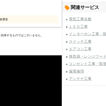
 【株式会社ムダカラの
②土日祝・夜間施工に
関連サービス
工事のご依頼をいただける理由がありま
の仕事を止めるのが難しい、そんなお客
1社なので
れていることが多く、LEDを取り付け
電気工事全般
照明工業会加盟
験豊富
ため、自力でLEDに
っています。 弊社では器具のトラブル
ＬＥＤ工事
ないでしょうか。そんなときこそ、弊社
おります。取り扱う設置品は全て国産メ
インターホン工事・
いただける安全で高品質なLED照明器
を担保するものではございません。
に関する知識と技術を培ってきました。
スイッチ工事
い位置場所でもLEDの交換ができま
無償対応！（※弊社提案製品に限りま
任せください。 ●最長10年間
エアコン工事
合、高所のLEDの交換に駆け付け責任
不安の解消ができます。 初めて弊社に
全管理の観点からも中間業者を挟まず自
換気扇・レンジフー
LEDが切れたときの心配がありますよ
ております。 万が一、保証期
コンセント工事・取
、無償で交換することが可能です。 も
漏電修理
れてしまったときはどうしよう……」と
事をご依頼ください。
アンテナ工事