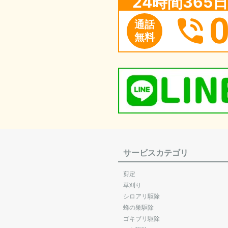
24時間36
通話
無料
サービスカテゴリ
剪定
草刈り
シロアリ駆除
蜂の巣駆除
ゴキブリ駆除