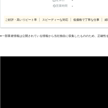
-
のお客様からLEDのご依頼をいただいております。
法のためお客様にも安心してご依頼いただけます。 
-
営業時間
魅力】 弊社には、お客様からLED
も対応！ 平日・日中は学校や工場
す。 ●13,000件以上の施工実績に恥じない技術で対応！快適に過ごせる明
様のニーズにも弊社ではお答えできます。 ③短工期・施工業者
るい環境へ 照明は天井に取り付けら
ご好評・高いリピート率
スピーディーな対応
結果的に大幅なコストカットが見込めます。 ④(一社)日本
低価格で丁寧な仕事
経
ようにも手に届かない位置にあるかと思います。 その
の国内メーカーのLEDのみを取り扱
交換しようにも対応が難しいのでは
を避けるため、選定商品を吟味して
にLEDの工事をお任せください。 弊社には、電気工事に関する実績13,000
ーカー品で、お客様に安心してご利用
※⼀部業者情報は公開されている情報から当社独⾃に収集したもののため、正確性
件があります。その実績で電気工事
具をご提供致しております。 ⑤自社施工で作業いたします。さらに製品の
その実績を活かすことで、手に届かな
保証期間中、製品の不具合の交換は
す。 もしもLED工事を希望するなら弊社にお
す） 万一製品の不具合が起こった場
の保証！不具合で切れるLEDによる
をもって対応いたします。また、安
依頼するお客様には、不具合によって
社施工をおこないます。
ね。弊社は、最長で10年間の保証をお付けし
間内にLEDが切れてしまったときは
しも「施工後間もないのにLEDが切
心配の方は, ぜひとも弊社にLED工