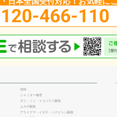
5日・日本全国受付対応！お気軽に
0120-466-110
伐採
シャッター修理
ダニ・ノミ・トコジラミ駆除
ムカデ駆除
アライグマ・イタチ・ハクビシン駆除