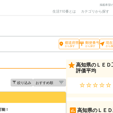
掲載希望
生活110番とは
カテゴリから探す
都道府県
郵便番号
現在
から探す
から探す
から
高知県のＬＥＤ
評価平均
絞り込み
★★★★★
可能！
高知県のＬＥＤ