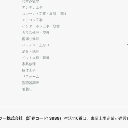
ねずみ駆除
アンテナ工事
コンセント工事・取替・増設
エアコン工事
インターホン工事・取替
ガラス修理・交換
雨漏り修理
バッテリー上がり
消臭・脱臭
ペット火葬・葬儀
家具修理
解体工事
リフォーム
盗聴器調査
引越し
ジー株式会社
(証券コード: 3989)
生活110番は、東証上場企業が運