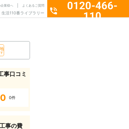
0120-466-
の企業様へ
よくあるご質問
110
生活110番ライブラリー
通話料無料・24時間365日受付
地
探す
工事口コミ
0
0件
工事の費