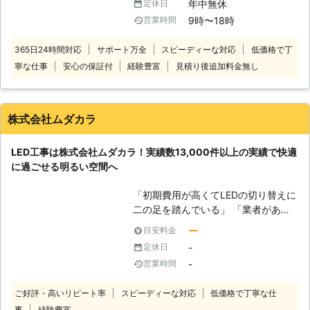
年中無休
定休日
や蛍光灯と比べて消費電力が少ないこ
9時〜18時
営業時間
とから高い節電効果が特徴です。 し
かし、これほどLED照明が普及した今
365日24時間対応
サポート万全
スピーディーな対応
低価格で丁
でも、学校や24時間稼働の工場等は
寧な仕事
安心の保証付
経験豊富
見積り後追加料金無し
導入されていないことがございます。
その理由を伺うと、 ・イニシャルコ
スト(施工費)が高い ・現場に高所作業
車などの重機を入れることができない
株式会社ムダカラ
・施工のために施設の稼働を止めれな
い 等々 しかし2018年に批准した
LED工事は株式会社ムダカラ！実績数13,000件以上の実績で快適
「水銀に関する水俣条約」以降、各電
に過ごせる明るい空間へ
球メーカーは相次いで蛍光灯や水銀灯
の製造を中止し、輸入もできないた
「初期費用が高くてLEDの切り替えに
め、現在は過去に製造した製品在庫が
二の足を踏んでいる」 「業者があり
流通するのみとなっています。 体育
すぎてどこを選んだらいいかわからな
館施設や工場管理者の方々にとって
ー
目安料金
い…」 「LEDがすぐに切れたらどうし
は、多額の施工費用の捻出にお困りだ
-
定休日
よう…。無料で交換してくれる保証が
と存じます。 そんな時、高所電気工
-
営業時間
あると嬉しい」 上記のようなLEDに
事に特化した私どもSME株式会社にご
関するお悩みがありましたら株式会社
相談下さい。 SME株式会社は、2018
ご好評・高いリピート率
スピーディーな対応
低価格で丁寧な仕
ムダカラにお任せください。弊社は全
年9月和歌山県の知事認定を頂き、
事
経験豊富