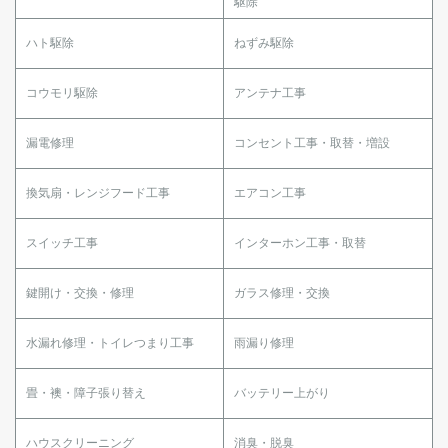
駆除
ハト駆除
ねずみ駆除
コウモリ駆除
アンテナ工事
漏電修理
コンセント工事・取替・増設
換気扇・レンジフード工事
エアコン工事
スイッチ工事
インターホン工事・取替
鍵開け・交換・修理
ガラス修理・交換
水漏れ修理・トイレつまり工事
雨漏り修理
畳・襖・障子張り替え
バッテリー上がり
ハウスクリーニング
消臭・脱臭