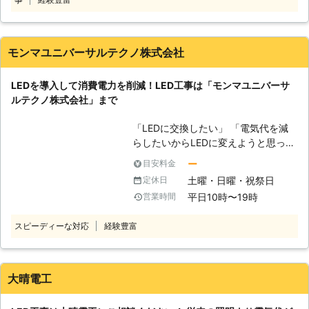
国のお客様からLEDのご依頼をいただ
2020年1月独立行政法人中小企業基盤
いております。 【株式会社ムダカラ
整備様より取材を頂き官公庁調達専用
の魅力】 弊社には、お客様からLED
サイト「ここから調達」に取材記事を
工事のご依頼をいただける理由があり
掲載頂くことができました。 【当社
モンマユニバーサルテクノ株式会社
ます。 ●13,000件以上の施工実績に
工法の特徴】 ①従来のLED工事の工
恥じない技術で対応！快適に過ごせる
法に加え、仮設足場を使わないRAEE
LEDを導入して消費電力を削減！LED工事は「モンマユニバーサ
明るい環境へ 照明は天井に取り付け
工法も施工可能！ RAEE工法は従来の
ルテクノ株式会社」まで
られていることが多く、LEDを取り付
足場が不要なため、仮設足場が不要
けようにも手に届かない位置にあるか
で、高所作業車などの重機を使えない
「LEDに交換したい」 「電気代を減
と思います。 そのため、自力でLED
体育館や24時間稼働の工場でも施工
らしたいからLEDに変えようと思って
に交換しようにも対応が難しいのでは
が可能です。 そのため、仮設足場や
るんだけど……」 「LEDの取付って、
ないでしょうか。そんなときこそ、弊
高所作業車にスペースをとられて体育
ー
目安料金
自分でできるのかな……」 LEDは寿命
社にLEDの工事をお任せください。
館や工場の稼働が制限されることがあ
土曜・日曜・祝祭日
定休日
が約10年あると言われています。少
弊社には、電気工事に関する実績
りません。工期も約3日と短いため、
平日10時〜19時
営業時間
ない電力で使用でき低コストというメ
13,000件があります。その実績で電
スケジュールを取られることなく作業
リットがあるので、非常におすすめで
気工事に関する知識と技術を培ってき
できます。 またRAEE工法は和歌山県
スピーディーな対応
経験豊富
す。生活費を少しでも抑えようとし
ました。 その実績を活かすことで、
創業者等認定制度でも認可された、自
て、電気代の削減を考えていらっしゃ
手に届かない位置場所でもLEDの交換
治体も認めた工法のためお客様にも安
るでしょう。そんな電気代削減のお悩
ができます。 もしもLED工事を希望
心してご依頼いただけます。 ②土日
みを、「モンマユニバーサルテクノ株
するなら弊社にお任せください。 ●
大晴電工
祝・夜間施工にも対応！ 平日・日中
式会社」が解決します！ 「モンマユ
最長10年間の保証！不具合で切れる
は学校や工場の仕事を止めるのが難し
ニバーサルテクノ株式会社」はLEDの
LEDによる不安の解消ができます。
い、そんなお客様のニーズにも弊社で