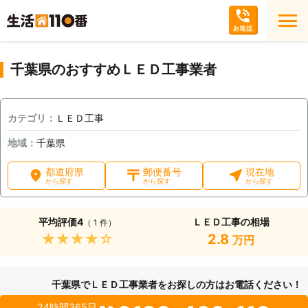
千葉県のおすすめＬＥＤ工事業者
カテゴリ：
ＬＥＤ工事
地域：
千葉県
都道府県
郵便番号
現在地
から探す
から探す
から探す
平均評価
4
ＬＥＤ工事の相場
（ 1 件）
★★★★★
2.8
万円
千葉県でＬＥＤ工事業者をお探しの方はお電話ください！
24時間365日