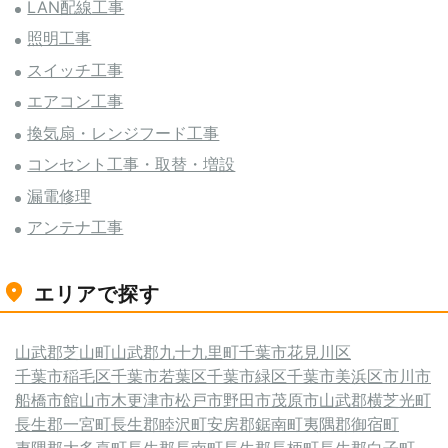
LAN配線工事
照明工事
スイッチ工事
エアコン工事
換気扇・レンジフード工事
コンセント工事・取替・増設
漏電修理
アンテナ工事
エリアで探す
山武郡芝山町
山武郡九十九里町
千葉市花見川区
千葉市稲毛区
千葉市若葉区
千葉市緑区
千葉市美浜区
市川市
船橋市
館山市
木更津市
松戸市
野田市
茂原市
山武郡横芝光町
長生郡一宮町
長生郡睦沢町
安房郡鋸南町
夷隅郡御宿町
夷隅郡大多喜町
長生郡長南町
長生郡長柄町
長生郡白子町