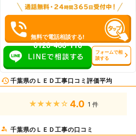
晴電工にお問い合わせください。お客
様のご要望に合わせたプランニングを
いたします。電気のお悩みでしたら何
でもお任せくださいませ。
無料で電話相談する!
0120-466-110
フォーム
で
相
談
する
千葉県のＬＥＤ工事口コミ評価平均
4.0
★★★★★
1 件
千葉県のＬＥＤ工事の口コミ