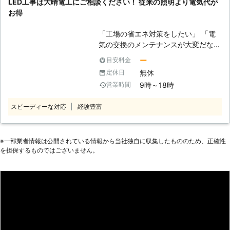
LED工事は大晴電工にご相談ください！ 従来の照明より電気代が
取付工事をおこなっております。今ま
初めて弊社に依頼するお客様には、不
はお答えできます。 ③短工期・施工
お得
で使用されている蛍光灯と桑ベルト、
具合によってLEDが切れたときの心配
業者1社なので結果的に大幅なコスト
LEDの使用電気代は約1/2～1/3。とて
がありますよね。弊社は、最長で10
カットが見込めます。 ④(一社)日本
「工場の省エネ対策をしたい」 「電
もお得になるんです！ ●LED工事は自
年間の保証をお付けしております。
照明工業会加盟の国内メーカーのLED
気の交換のメンテナンスが大変だな
分でやるのは難しい… しかし、LED工
万が一、保証期間内にLEDが切れてし
のみを取り扱っています。 弊社では
ぁ」 「蛍光灯器具の生産がなくなっ
事は、自分でおこなうのはとても難し
ー
目安料金
まったときは、無償で交換することが
器具のトラブルを避けるため、選定商
てきたからどうしよう」 このような
いです。蛍光灯をLEDにする工事をす
可能です。 もしも「施工後間もない
無休
定休日
品を吟味しております。取り扱う設置
ときには大晴電工にお任せください。
る場合、ただ蛍光灯を変えるだけでは
のにLEDが切れてしまったときはどう
9時～18時
営業時間
品は全て国産メーカー品で、お客様に
当店は長野県長野市を拠点にし、近隣
なく安定器という電流が流れすぎない
しよう……」と心配の方は, ぜひとも
安心してご利用いただける安全で高品
地域の工場やオフィスなどでLED化工
ようにするための部品を取り外さなく
弊社にLED工事をご依頼ください。
スピーディーな対応
経験豊富
質なLED照明器具をご提供致しており
事を承っています。ビルやオフィス・
てはいけないこともあるからです。こ
ます。 ⑤自社施工で作業いたしま
店舗などの節電対策もおこなっていま
のLED照明を直接照明につなげる配線
す。さらに製品の保証期間中、製品の
すので、LED工事に興味がありました
工事は、電気工事士の資格なければお
不具合の交換は無償対応！（※弊社提
らお気軽にご相談ください。 ●LEDは
※⼀部業者情報は公開されている情報から当社独⾃に収集したもののため、正確性
こなえません。 弊社では第一種電気
案製品に限ります） 万一製品の不具
を担保するものではございません。
節電効果あり！浮いた電気代で工費を
工事士・第二種電気工事士・電気工事
合が起こった場合、高所のLEDの交換
まかなうことが可能です LED照明
施工管理技士2級を持ったスタッフ
に駆け付け責任をもって対応いたしま
は、白熱電球に比べると消費電力は5
が、在籍しております。豊富な経験や
す。また、安全管理の観点からも中間
分の1程度であることがわかっていま
施工事例から、お客様のお部屋の照明
業者を挟まず自社施工をおこないま
す。また寿命も白熱電球が約1,000時
づくりをサポートさせていただきま
す。
間ほどであるのに対し、LED照明の寿
す。 【ビル丸ごとLED照明に交換す
命は約40,000時間程度であるといわ
るときは安定器の交換から対応可
れています。LED照明であれば1日10