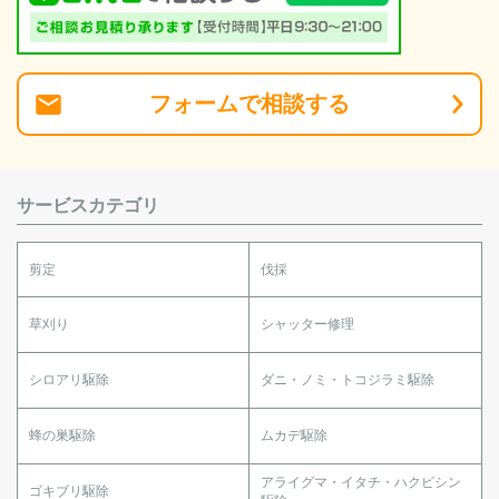
フォーム
で
相談
する
サービスカテゴリ
剪定
伐採
草刈り
シャッター修理
シロアリ駆除
ダニ・ノミ・トコジラミ駆除
蜂の巣駆除
ムカデ駆除
アライグマ・イタチ・ハクビシン
ゴキブリ駆除