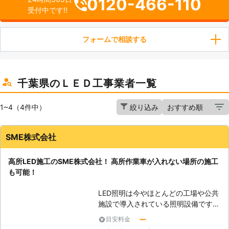
0120-466-110
受付中です!!
フォームで相談する
千葉県のＬＥＤ工事業者一覧
1~4（4件中）
絞り込み
SME株式会社
高所LED施工のSME株式会社！ 高所作業車が入れない場所の施工
も可能！
LED照明は今やほとんどの工場や公共
施設で導入されている照明設備です。
LED照明は光源寿命が各メーカー
ー
目安料金
40,000時間以上であり、従来の電球