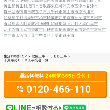
長生郡長生村
成田市
香取郡東庄町
浦安市
富津市
君津市
鎌ケ谷市
鴨川市
我孫子市
八千代市
流山市
市原市
旭市
印旛郡栄町
習志野市
柏市
勝浦市
四街道市
袖ケ浦市
八街市
香取郡多古町
香取郡神崎町
印旛郡酒々井町
大網白里市
いすみ市
山武市
香取市
匝瑳市
南房総市
佐倉市
東金市
富里市
白井市
印西市
千葉市中央区
千葉市
銚子市
生活110番TOP
電気工事
ＬＥＤ工事
千葉県のＬＥＤ工事業者一覧
通話料無料
24時間365日受付！
0120-466-110