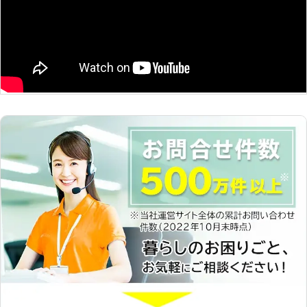
能！】 弊社は、ビルで使用している
時間使ったとしても10年は使用でき
照明を、まるごとLEDに交換すること
る計算です。 電気代と新しく電球を
が可能です。ビルの安定器は蛍光灯に
用意して交換する手間を比べても、
ひとつずつ付いていて、交換するとき
LED照明はメンテナンスが楽です。浮
は全て取り外す必要があります。しか
いた電気代や電球代によってLED工事
しビルに設置されている蛍光灯はかな
の費用をまかなっていくことができる
りの数です。 弊社では数が多くても
ため、長い目で見ればオトクに使用で
ビルごとまとめて安定器を交換させて
きますよ。 ●蛍光灯照明器具の生産
いただきます。価格もお客様の要望に
がなくなっている！ 近年では、大手
合わせて、できる限り安く済ませるこ
電気メーカーの蛍光灯照明器具の生産
とができますので、一度ご相談くださ
が終了しています。政府による「新成
いませ。
長戦略」「エネルギー企画計画」、日
本照明工業会の「照明成長戦略
2020」によって、蛍光灯のLED化が
すすめられているのです。蛍光灯照明
器具の製造はなくなっても、蛍光灯ラ
ンプはしばらく販売が続く予定です。
しかし蛍光灯ランプが手に入らなくな
る前に、蛍光灯からLED工事をしてお
くことをおすすめします。 LED工事
や節電対策に興味がありましたら、大