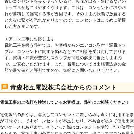
古いコンセントを長く使っていると、火花が出る・焦げるなどの
トラブルが起こりやすくなります。これは、コンセントに埃や汚
れが蓄積して漏電する事が要因です。そのままの状態で放置する
と火災に繋がる恐れがありますので、コンセントはこまめに清掃
した方が良いです。
エアコン工事に対応します
電気工事を扱う弊社では、お客様からのエアコン取付・漏電トラ
ブル・コンセントに関する悩みなどのご相談を受け付けておりま
す。実績・知識が豊富なスタッフが問題の解決に当たりますの
で、ご安心いただけます。また、費用については出張費込みの金
額で最安値だと評判ですので、気軽にお問い合わせください。
青森相互電設株式会社からのコメント
電気工事のご依頼を検討しているお客様は、弊社にご相談ください！
電化製品の多くは、購入してコンセントに差し込めば直ぐに利用する事
が可能です。ですがコンセントが不足したり、不具合が起きて使用出来
ないケースもあります。そういった際はコンセントを増設したり修理す
るための、電気工事が必要となるので厄介です。他にもエアコンを購入