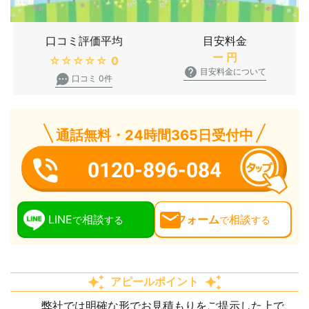
口コミ評価平均
目安料金
ー
円
★★★★★
0
目安料金について
口コミ 0件
通話無料・24時間365日受付中
0120-896-084
LINE
相談
フォーム
相談
で
する
で
する
アピールポイント
弊社では明確な形でお見積もりをご提示した上で