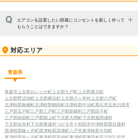
エアコンを設置したい部屋にコンセントを新しく作って
もらうことはできますか？
大丈夫です。ただ、工事前に現場の確認をさせて頂きたい
対応エリア
と思います。その際に工事方法や見積もりの提案をさせて
頂きます。
青森県
青森市
上北郡おいらせ町
上北郡七戸町
上北郡東北町
上北郡野辺地町
上北郡横浜町
上北郡六ヶ所村
上北郡六戸町
北津軽郡板柳町
北津軽郡鶴田町
北津軽郡中泊町
黒石市
五所川原市
三戸郡五戸町
三戸郡三戸町
三戸郡新郷村
三戸郡田子町
三戸郡南部町
三戸郡階上町
下北郡大間町
下北郡風間浦村
下北郡佐井村
下北郡東通村
つがる市
十和田市
中津軽郡西目屋村
西津軽郡鰺ヶ沢町
西津軽郡深浦町
八戸市
東津軽郡今別町
東津軽郡外ヶ浜町
東津軽郡平内町
東津軽郡蓬田村
平川市
弘前市