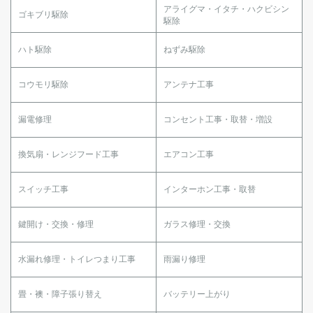
アライグマ・イタチ・ハクビシン
ゴキブリ駆除
駆除
ハト駆除
ねずみ駆除
コウモリ駆除
アンテナ工事
漏電修理
コンセント工事・取替・増設
換気扇・レンジフード工事
エアコン工事
スイッチ工事
インターホン工事・取替
鍵開け・交換・修理
ガラス修理・交換
水漏れ修理・トイレつまり工事
雨漏り修理
畳・襖・障子張り替え
バッテリー上がり