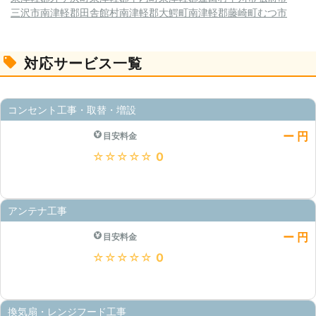
三沢市
南津軽郡田舎館村
南津軽郡大鰐町
南津軽郡藤崎町
むつ市
対応サービス一覧
コンセント工事・取替・増設
ー 円
目安料金
★★★★★
0
アンテナ工事
ー 円
目安料金
★★★★★
0
換気扇・レンジフード工事