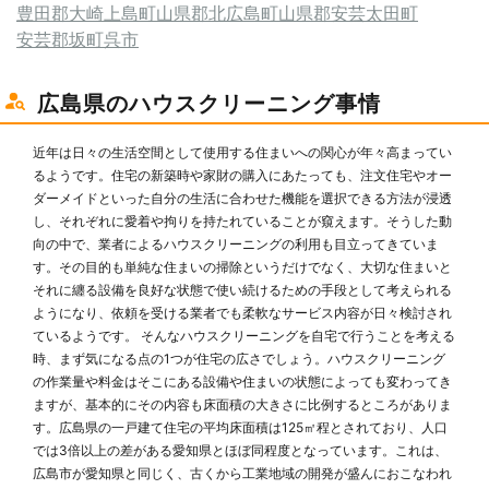
豊田郡大崎上島町
山県郡北広島町
山県郡安芸太田町
安芸郡坂町
呉市
広島県のハウスクリーニング事情
近年は日々の生活空間として使用する住まいへの関心が年々高まってい
るようです。住宅の新築時や家財の購入にあたっても、注文住宅やオー
ダーメイドといった自分の生活に合わせた機能を選択できる方法が浸透
し、それぞれに愛着や拘りを持たれていることが窺えます。そうした動
向の中で、業者によるハウスクリーニングの利用も目立ってきていま
す。その目的も単純な住まいの掃除というだけでなく、大切な住まいと
それに纏る設備を良好な状態で使い続けるための手段として考えられる
ようになり、依頼を受ける業者でも柔軟なサービス内容が日々検討され
ているようです。 そんなハウスクリーニングを自宅で行うことを考える
時、まず気になる点の1つが住宅の広さでしょう。ハウスクリーニング
の作業量や料金はそこにある設備や住まいの状態によっても変わってき
ますが、基本的にその内容も床面積の大きさに比例するところがありま
す。広島県の一戸建て住宅の平均床面積は125㎡程とされており、人口
では3倍以上の差がある愛知県とほぼ同程度となっています。これは、
広島市が愛知県と同じく、古くから工業地域の開発が盛んにおこなわれ