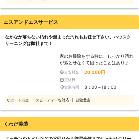
て、できる限り丁寧に対応いたします
段からお掃除を毎日コツコツとやれる
ので何でもお申し付け下さい。弊社が
時間がある方ならともかく、お仕事や
お客様の生活を助太刀いたしますの
子育ての両立で忙しい方や、掃除その
エスアンドエスサービス
で、お気軽にご連絡下さい。
ものが苦手な方にとって、掃除は面倒
な作業ですよね。 そのようなとき
なかなか落ちない汚れや溜まった汚れもお任せ下さい。ハウスク
は、弊社「万事屋猫ノ手」にお任せく
リーニングは弊社まで！
ださい。 お忙しいお客様に代わっ
て、弊社が水回りを含んだお家のお掃
家のお掃除をする時に、しっかり汚れ
除を代行させていただきます。 【万
が落とせなくて困ったことはありませ
事屋猫ノ手が選ばれる理由】 住まい
んか。 私たちエスアンドエスサービ
のクリーニングを生業とした業者は数
20,000円
目安料金
スでは、ハウスクリーニングに対応さ
多く存在します。 しかし、弊社では
-
定休日
せていただいております。 手が届か
お客様から選ばれる理由がございま
8：00～18：00
営業時間
ずお掃除しにくい箇所や見落としてし
す。 ●万事屋猫ノ手ならお家全体の
まいそうな箇所まで、しっかりと対応
お掃除を一括でお任せいただけます！
サポート万全
スピーディーな対応
経験豊富
し、汚れを落とします。 家の中の落
住まいは掃除をしなければ、食べかす
としにくい汚れがございましたら、お
やホコリなどが溜まり汚れていってし
気軽にご相談ください。 経験豊富で
まいます。 ペットを飼っているご家
実績豊富なお掃除のプロが、親切丁寧
くわだ美装
庭だと、ペットの抜け毛やダニやノミ
な態度でお客様の満足のいただける仕
などの害虫による被害なども起こり得
上がりを提供します。 「汚れがなか
るのです。 汚いお家で過ごしたくは
キッチンやトイレなどの水回りから部屋全体までしっかりクリー