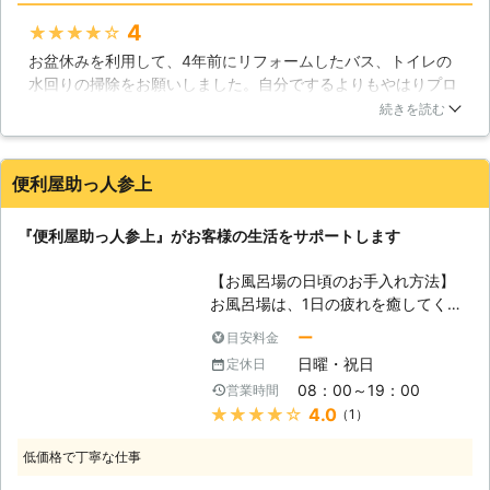
も綺麗に致します】 「ハウスクリー
4
★★★★★
ニング」という名前なので、綺麗にし
お盆休みを利用して、4年前にリフォームしたバス、トイレの
てくれるのは一般住宅だけとお考えか
水回りの掃除をお願いしました。自分でするよりもやはりプロ
もしれません。でも、当社は一般住宅
の技で、驚くようにピカピカで気持ちがよかったです。見積も
だけでなく、オフィスや店舗といった
続きを読む
り時に、薬品アレルギーがあることも伝えてあり、掃除の後に
場所も対応しているのです。 オフィ
薬品の匂いが気になるようなこともなく満足でした。キッチン
スの場合、たくさんの社員の方々がお
は、だいぶ古く大掛かりになりそうですが、リノベーションの
仕事をされていますね。企業様によっ
便利屋助っ人参上
予定が立たなければ、次回も同じ日本PCさんにお願いすると
ては毎週ごとに1回定期的なお掃除を
思います。
皆さんでされたり、時間がある時に担
『便利屋助っ人参上』がお客様の生活をサポートします
当の社員がお掃除をされていることで
茨城県
取手市
2016年11月21日
しょう。でも、中にはお仕事が忙しく
【お風呂場の日頃のお手入れ方法】
て、オフィス内のお掃除まで行き渡っ
お風呂場は、1日の疲れを癒してくれ
ていないところもあるのではないでし
る「リラックス空間」の1つです。お
ー
目安料金
ょうか。そうなると、汚れはたまって
風呂でゆったりとくつろいで疲れを取
いく一方で、オフィス内の衛生環境面
日曜・祝日
定休日
りたいのに汚れやカビがたまって汚い
は悪くなってしまいます。こんな時こ
08：00～19：00
営業時間
状態だと、げんなりしてしまいます。
そ、当社のような業者にご相談すれ
★★★★★
4.0
（1）
お風呂場の汚れが蓄積されると、浴槽
ば、クリーニングサービスを実施致し
や排水口から異臭がする様になりま
ます。 きっとご依頼頂ければご満足
低価格で丁寧な仕事
す。その異臭の原因は、溜まった汚れ
されると思うので、是非お電話くださ
による排水口の雑菌の繁殖や、カビの