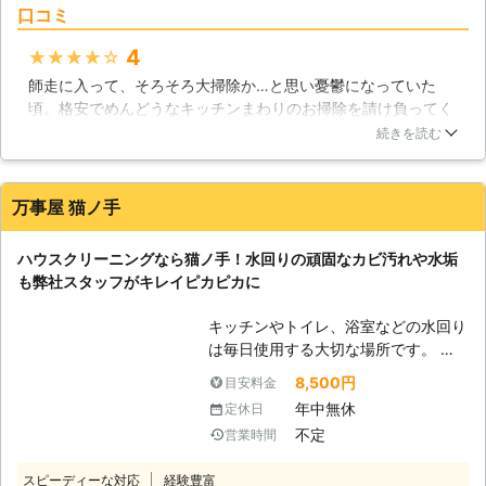
い！
口コミ
発生によるものです。その状態を放置
しておくと、見た目が汚いだけでな
4
★★★★★
く、臭いが気になり衛生面も良くあり
師走に入って、そろそろ大掃除か…と思い憂鬱になっていた
ません。お風呂場の日頃のお手入れ
頃。格安でめんどうなキッチンまわりのお掃除を請け負ってく
は、その日の汚れはその日中に取って
れるという、「生活の110番オリジナルサービス」を見つけま
おく事です。入浴後に全体をシャワー
続きを読む
した。最初は見積もりだけと思って業者に電話。通話料は無料
で流して、浴槽を軽くスポンジでこす
で24時間365日受付なので、思いついたらそのとき気軽にかけ
って汚れを落とします。最後に全体的
られます。対応してくれたオペレーターさんが親切で、ついつ
に冷水でシャワーをかける事によっ
万事屋 猫ノ手
いキッチンまわりとレンジフード・換気扇をお願いしちゃいま
て、カビの発生を防ぐ事ができます。
した。お値段は少々はりますが、おかげさまできれいなキッチ
お風呂場は毎日使用する場所なので、
ハウスクリーニングなら猫ノ手！水回りの頑固なカビ汚れや水垢
ンで年越しを迎えることができました！
こまめに掃除をして清潔な状態を保ち
も弊社スタッフがキレイピカピカに
ましょう。 【便利屋助っ人参上が助
石川県
七尾市
2016年11月25日
太刀いたします】 弊社は、石川県を
キッチンやトイレ、浴室などの水回り
中心として便利屋をしております。
は毎日使用する大切な場所です。 毎
「便利屋」とは、日常生活で起こるお
日使用するからこそ、日々の汚れが積
8,500円
目安料金
困り事をサポートするサービスを提供
み重なり頑固な水垢やカビ汚れなども
しております。例えば、お部屋の掃除
年中無休
定休日
目立ちやすいのです。 水垢やカビ汚
やなかなか落ちない汚れでお困りの際
不定
営業時間
れを掃除せずにそのまま放置すると、
には、弊社がハウスクリーニングをい
固まったり繁殖したりしてぜんそくや
たします。できる限り迅速に駆けつけ
スピーディーな対応
経験豊富
皮膚炎などの原因となることも。 普