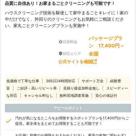
品質に自信あり！お家まるごとクリーニングも可能です！
ハウスクリーニング技術を駆使して家中まるごとキレイに！家の
中だけでなく、外回りのクリーニングもお気軽にご相談くださ
い。家丸ごとクリーニングプランも実施中！
パッケージプラ
目安料金
ン 17,400円～
全国
対応エリア
公式サイトを確認
低価格で丁寧な仕事
365日24時間対応
サポート万全
経験豊
富
ご好評・高いリピート率
見積り後追加料金無し
スピーディー
な対応
キャンセル料なし
無料現地調査実施
安心の保証付
アピールポイント
汚れが気になるところをお掃除するスポットプランを17,400円からご
提供。家全体をまとめてお掃除することも可能です！
お引越し前後のお掃除もおまかせください。家具の有無に関わらずし