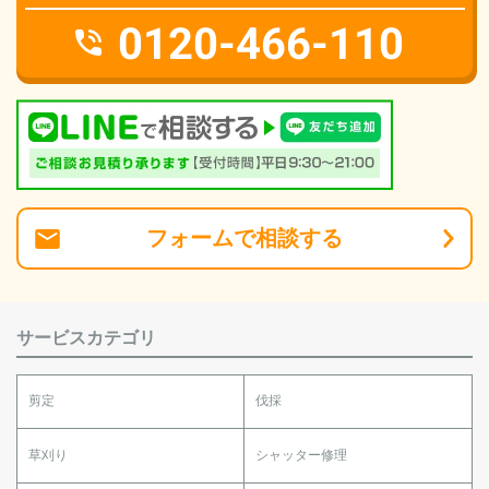
0120-466-110
フォーム
で
相談
する
サービスカテゴリ
剪定
伐採
草刈り
シャッター修理