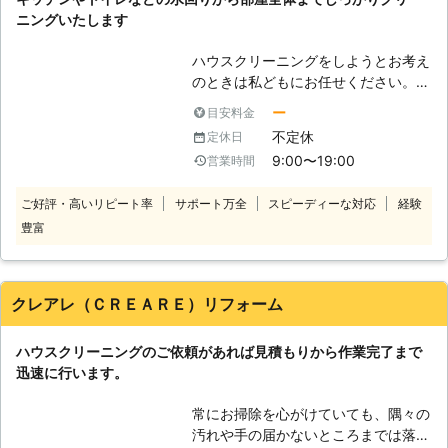
なかキレイに落ちない…」 「隅々ま
ないけど、掃除をする時間がない、掃
ニングいたします
でキレイに掃除したいけど、そんな時
除自体が苦手、といった方は困ってし
間がない…」 など。 このような時
まいますよね。 そのようなときは、
ハウスクリーニングをしようとお考え
は、一度私たちにご依頼してみてはい
弊社「万事屋猫ノ手」をご活用くださ
のときは私どもにお任せください。
かがでしょうか。 常にお客様目線で
い。 弊社は、岡山県を中心にハウス
私どもではお客様からのご依頼に最適
の作業を心掛けておりますので、適当
ー
目安料金
クリーニングでお困りのお客様に対応
なプランのご提案ができるよう心がけ
な作業は一切致しません。 ご不明な
不定休
定休日
しております。 対応するのは、クリ
ております。 キッチンやトイレなど
点や気になることなどがございました
ーニングを生業としたスタッフです。
9:00〜19:00
営業時間
の水回りからフローリング、ベラン
らお気軽にご相談ください。 皆様か
エアコンやキッチン、トイレといった
ダ、玄関といった家中の様々な場所の
らのご依頼を心よりお待ちしておりま
水回りはもちろん、お部屋全体の清掃
ご好評・高いリピート率
サポート万全
スピーディーな対応
経験
クリーニングに対応しており、お客様
す。
に窓や網戸、バルコニーなどの清掃も
豊富
からのご要望によってはさらに細かい
すべて対応。 弊社だけですべてのお
箇所のクリーニングも行っておりま
部屋のお掃除が完了するので、無駄な
す。 在宅、空室を問わずクリーニン
時間を取られることもありません。
グいたしますので、お気軽にご相談く
クレアレ（ＣＲＥＡＲＥ）リフォーム
●頑固な水回りの水垢やカビ汚れもキ
ださい。
レイピカピカに！ 住まいの汚れの中
で、一番放置しておきたくない汚れが
ハウスクリーニングのご依頼があれば見積もりから作業完了まで
水垢やカビなどの水回りの汚れかと思
迅速に行います。
います。 水垢やカビは汚れが溜まる
と水分を含んでヌメヌメし、お掃除す
常にお掃除を心がけていても、隅々の
るのが億劫になる原因にもなるので
汚れや手の届かないところまでは落と