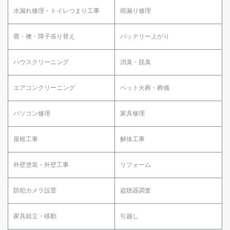
水漏れ修理・トイレつまり工事
雨漏り修理
畳・襖・障子張り替え
バッテリー上がり
ハウスクリーニング
消臭・脱臭
エアコンクリーニング
ペット火葬・葬儀
パソコン修理
家具修理
屋根工事
解体工事
外壁塗装・外壁工事
リフォーム
防犯カメラ設置
盗聴器調査
家具組立・移動
引越し