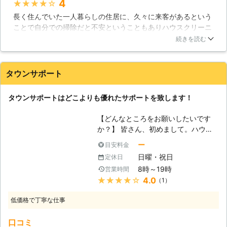
スを提供。 天井や床、照明も含めて
4
★★★★★
スも聞きます。でも、せっかくの休日
対応箇所全体を綺麗ピカピカにします
長く住んでいた一人暮らしの住居に、久々に来客があるという
を掃除時間で費やすのももったいない
ので、お任せください。 ※浴室クリー
ことで自分での掃除だと不安ということもありハウスクリーニ
と思います。もしよければ当社「クリ
ニングでエプロン内部の清掃をご希望
ングを依頼しました。家中全体なので、かなりのコストがかか
ーンサービス」が掃除しますので、ご
続きを読む
の際は、別途料金が発生しますので、
ると思っていましたが、見積もりでちょっと高いかと思ったの
用命されてみてください。 当社はハ
あらかじめご了承ください。 <年中無
ですがやってもらうことにしました。作業はとても早くて丁寧
ウスクリーニング事業を行っている業
休で営業しています！> 「平日は仕事
でした。年末で忙しい中、複数のスタッフさんにピカピカにし
者です。ハウスクリーニングとは、業
タウンサポート
が忙しくて業者に依頼する余裕がな
てもらった後は、自信を持って来客を受け入れることができ、
者が掃除を行うサービスのこと。普段
い」 「休日はプライベートなことに
また、来客も綺麗な部屋に驚いていました。
手が届かない場所も代行で掃除してく
時間を使いたい」 「掃除が苦手なの
タウンサポートはどこよりも優れたサポートを致します！
れるので、利用される方はたくさんい
岡山県
岡山市南区
2016年12月25日
で専門業者を探している」 このよう
らっしゃいます。特に1人暮らしやお
なときは、当店にお任せください。
【どんなところをお願いしたいです
年寄りの方だけでは限界というのがあ
当店は年中無休で営業していますの
か？】 皆さん、初めまして。ハウス
りますので、そのような方達にとっ
で、土日や祝日での依頼も可能です。
クリーニングを行う「タウンサポー
ー
目安料金
て、ハウスクリーニングサービスはと
ト」でございます。当社は茨城県で対
ても重宝するのでしょう。 当社はそ
日曜・祝日
定休日
応しており、毎日、ハウスクリーニン
んな皆さんの気持ちを汲んでサービス
8時～19時
営業時間
グの依頼に真心こめて対応しておりま
致しますので、是非ご利用ください。
★★★★★
4.0
（1）
す。本ページの基本情報をご覧になっ
当社は群馬県にいます。群馬県民の方
ている方も、「ここを綺麗にしてほし
からご依頼を頂戴しておりますので、
低価格で丁寧な仕事
い」ということがありましたら、遠慮
同じ地域にお住まいの方は当社のサー
なくご一報ください。すぐにお電話で
ビスにご注目ください！
口コミ
状況をお伺い致します。 【オフィス