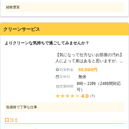
れも当店のスタッフが的確に除去して
ての掃除経験や知識をいかしてお客様
経験豊富
綺麗ピカピカにしますので、ハウスク
のお住まいの汚れをきれいに落とすこ
リーニングを業者に依頼するか迷って
とができますよ。またご予約の状況に
いる際はまずはご相談ください。
もよりますが、個人経営の便利屋なの
【対応可能なクリーニング】 ・家庭
クリーンサービス
でフットワークも軽く、急なお客様の
用エアコンクリーニング ・業務用エ
ご依頼にも柔軟に対応することもでき
アコンクリーニング ・レンジフード
ます。 よろず屋の八吉は地元広島の
よりクリーンな気持ちで過ごしてみませんか？
クリーニング ・全自動洗濯機（ドラ
地域のみなさまにとって頼れる存在で
ム式・二層式は対応不可） ・空室清
ありたいと考えています。よろず屋の
【気になって仕方ないお部屋の汚れ】
掃 ・キッチンクリーニング ・カーペ
八吉のお住まいのお掃除ですっきり片
人によって差はあると思いますが、ち
ットクリーニング ・浴室クリーニン
付いたお部屋を手に入れてみません
ょっとした汚れがあるだけで、気にな
グ ・トイレクリーニング ・洗面台ク
55,000円
目安料金
か。
って仕方ないという方も少なくないと
リーニング ・ガラス清掃 ・フローリ
無休
定休日
思います。確かに、汚れは見た目が不
ング清掃 ・サッシクリーニング <廿
8時～22時（24時間対応
快ですし、状態によっては臭うことも
営業時間
日市市内のマンション限定の水回りサ
可）
あるので、衛生環境としては良くない
ービス！> 当店では廿日市市でマンシ
★★★★★
4.0
（1）
ですよね。そんな汚れはすぐに取り除
ョンにお住まいで共働き・高齢者ご夫
きたいところですが、時間が取れない
婦の方限定で浴室+洗面台+トイレの3
低価格で丁寧な仕事
という理由で掃除できない方はいらっ
ヶ所クリーニングをお得な価格で対応
しゃいますか？ 【クリーンな気持ち
しております。 通常価格税込26,250
口コミ
で過ごしましょう】 時間が取れない
円のところを税込21,000円でサービ
と休日を利用して掃除するというケー