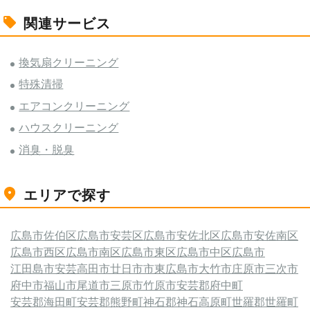
関連サービス
換気扇クリーニング
特殊清掃
エアコンクリーニング
ハウスクリーニング
消臭・脱臭
エリアで探す
広島市佐伯区
広島市安芸区
広島市安佐北区
広島市安佐南区
広島市西区
広島市南区
広島市東区
広島市中区
広島市
江田島市
安芸高田市
廿日市市
東広島市
大竹市
庄原市
三次市
府中市
福山市
尾道市
三原市
竹原市
安芸郡府中町
安芸郡海田町
安芸郡熊野町
神石郡神石高原町
世羅郡世羅町