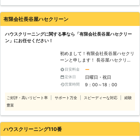
換気扇の清掃は大変です。業者の方にしていただく分、自分の
ハウスクリーニングは屋内だけではあ
時間が有効に使えます。なんといっても清掃後の仕上がりが全
りません。塗装や草刈りをサポートす
く違います。新品同様になった自宅で新年が迎えられるのは本
るサービスも提供しています。「こん
有限会社長谷屋ハセクリーン
当に気持ちがいいです。事前に見積もりをしてもらっているの
なことも頼めるかな・・・・・・」と
で追加料金もかからず、作業にも満足しています。
いうことがあれば何なりとお尋ねくだ
ハウスクリーニングに関する事なら「有限会社長谷屋ハセクリー
さい。 【お客さまのことを考えてい
岡山県
岡山市東区
2016年12月14日
ン」にお任せください！
ます】 弊社は、常にお客さまの満足
を考えています。ハウスクリーニング
初めまして！有限会社長谷屋ハセクリ
作業においては「早い」・「きれい」
ーンと申します！ 長谷屋ハセクリー
を根本に懇切丁寧な対応を心がけ、
ンは地元に密着した業務(草刈り・伐
気になる料金においては「安い」をモ
ー
目安料金
採、不用品、遺品整理、ハウスクリー
ットーに、見積りやテスト作業、相談
日曜日・祝日
定休日
ニングなど)で皆様が普段生活する中
などでは一切費用を頂いておりませ
9：00～18：00
営業時間
で起こる「困った！」を解決させて頂
ん。どうぞ安心してお任せください。
いております。 弊社を初めてご利用
ご好評・高いリピート率
サポート万全
スピーディーな対応
経験
されるお客様は不安な事も多々あると
豊富
思います。 ですが、ご安心くださ
い！！弊社のスタッフは少人数と限ら
れてはいますが、少数精鋭！有資格
者・豊富な知識を持ったスタッフが揃
ハウスクリーニング110番
っております。 どんなご依頼にも
「お値段以上のサービス！お値段以上