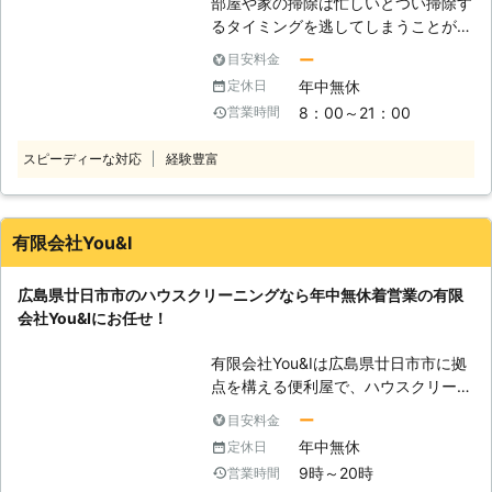
部屋や家の掃除は忙しいとつい掃除す
う、安心の明朗会計で対応していま
るタイミングを逃してしまうことがあ
す。 24時間365日、いつでもどこで
りますよね。 「連勤で忙しいから気
も親切丁寧な態度、質の高いサービス
ー
目安料金
づいたら部屋が汚部屋状態だよ」
でご提供できます。 【1ヶ所からでも
年中無休
定休日
「でも休みに掃除は面倒くさいからや
承っております！】 お家全体のクリ
8：00～21：00
営業時間
りたくないなあ」 こんな風に、休み
ーニング以外にも、キッチンやトイ
は掃除なんかせずに好きなことをして
レ、浴室など1ヶ所だけクリーニング
スピーディーな対応
経験豊富
いたいもの。しかし、面倒くさいから
してほしいといった方にも対処してお
といって汚れを放置してしまうとゴキ
ります。 ・キッチン ・浴室 ・トイレ
ブリやダニなどの害虫が発生しやすく
・洗面台 ・換気扇、レンジフード ・
なってしまうことも。 そうなってし
エアコン分解洗浄 ・玄関 ・ベランダ
有限会社You&I
まう前に、便利屋のよろず屋の八吉が
・窓、サッシ、網戸 ・フローリング
お力添えをいたします。よろず屋の八
etc.
広島県廿日市市のハウスクリーニングなら年中無休着営業の有限
吉は広島県福山市を中心とした地域に
会社You&Iにお任せ！
お住まいのお客様からのお住まいのお
掃除（ハウスクリーニング）のご依頼
有限会社You&Iは広島県廿日市市に拠
を承っております。 【よろず屋の八
点を構える便利屋で、ハウスクリーニ
吉の強み】 よろず屋の八吉は多くの
ングの代行作業も承っています。 エ
お客様から選ばれる強みがございま
ー
目安料金
アコンや換気扇の清掃以外にも、トイ
す。 よろず屋八吉の強みは全国展開
年中無休
定休日
レ・浴室・洗面台などの水回りクリー
のフランチャイズの便利屋の店長とし
9時～20時
営業時間
ニングにも対応可能です。 頑固な汚
ての経験があることです。便利屋とし