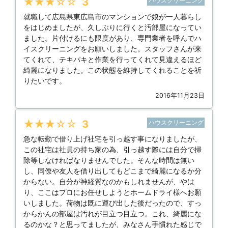
★★★★★
3
ハウスクリーニング
就職して広島県東広島市のマンションで娘が一人暮らし
をはじめましたが、久しぶりに行くと汚部屋になってい
ました。片付けるにも限度があり、専門業者を呼んでハ
イスクリーニングをお願いしました。スタッフさんが来
てくれて、テキパキと作業を行ってくれて見違えるほど
綺麗になりました。この状態を維持してくれることを祈
りたいです。
2016年11月23日
★★★★★
3
ハウスクリーニング
急な転勤で借り上げ社宅を引っ越す事になりましたが、
この社宅は社員の持ち家の為、引っ越す際には自分で掃
除等しなければなりませんでした。そんな時間は無い
し、同僚や友人を借り出してもどこまで綺麗になるか分
からない。自分が神経質なのかもしれませんが、やは
り、ここはプロにお任せしようとホームドライ様へお願
いしました。荷物は既に運び出した後だったので、すっ
からかんの部屋は汚れが目立つ目立つ。これ、綺麗にな
るのかな？と思ってましたが、みなさん手慣れた感じで