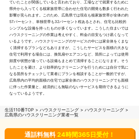
ていたことが関係していると言われており、工場などで就業するために
県外から入ってくる核家族世帯に合わせた住宅の開発も数多く行われた
影響が見られます。このため、広島県では現在も核家族世帯が全体の約
57パーセント、単独世帯も32パーセント程あるとされ、住宅も比較的
シンプルな設備を持ったものが多くなっています。こうした住まいでは
ハウスクリーニングの作業は考えやすく、料金の目安もつけ易くなって
いるようです。ハウスクリーニングのサービスの中には家全体をくまな
く清掃するプランなどもありますが、こうしたサービスを面積の大きな
住宅で利用する場合には、換気扇やエアコンなど、箇所によっては使用
頻度や状態が違っている設備もまとめて清掃することになります。そう
したことを避け、より効率的なクリーニングを行うためには自分で気に
なる箇所をチェックして業者にプランを相談することが一般的ですが、
広島県内の平均的面積の住宅では家全体のハウスクリーニングでも面積
に伴った作業量と、経済的にも無駄のないサービスを期待できるように
なっているようです。
生活110番TOP
ハウスクリーニング
ハウスクリーニング
広島県のハウスクリーニング業者一覧
通話料無料
24時間365日受付！