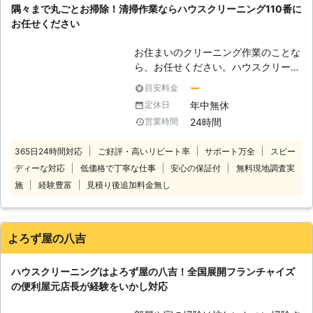
隅々まで丸ごとお掃除！清掃作業ならハウスクリーニング110番に
の満足！」をモットーに対応いたしま
お任せください
す！ 上記に関する事なら何でも、長
谷屋ハセクリーンお気軽にご相談くだ
お住まいのクリーニング作業のことな
さい！ お客様のご依頼、スタッフ一
ら、お任せください。ハウスクリーニ
同心からお待ちしております！ 【長
ング110番はどこにも負けない技術力
谷屋ハセクリーンのハウスクリーニン
ー
目安料金
が自慢です。 全国で対応する加盟店
グ】 弊社ではハウスクリーニングの
年中無休
定休日
スタッフは、豊富な経験と実績を所持
ご相談もお受けしております。 キッ
24時間
営業時間
したベテラン揃いです。 常にお客様
チン、バスルーム、トイレ、エアコ
目線でのクリーニング作業を行い、ス
ン、洗面所など、日常の落としきれな
365日24時間対応
ご好評・高いリピート率
サポート万全
スピー
ピーディーな対応を心掛けておりま
い頑固な汚れをプロならではの知識と
ディーな対応
低価格で丁寧な仕事
安心の保証付
無料現地調査実
す。 「汚れがなかなかキレイに落ち
技術で綺麗します！ 綺麗で快適な空
ない」「自分では手の届かない隅々ま
施
経験豊富
見積り後追加料金無し
間を弊社が提供いたします！
で対処してほしい」「掃除のコツを教
えてほしい」など。 このようなとき
はハウスクリーニング110番にお任せ
よろず屋の八吉
ください。 信頼できるプロの技術
で、今まで対処しきれなかった難しい
ハウスクリーニングはよろず屋の八吉！全国展開フランチャイズ
汚れなどにもしっかりと対処します。
の便利屋元店長が経験をいかし対応
また料金価格に関しても、お客様に少
しでも納得してご利用いただけるよ