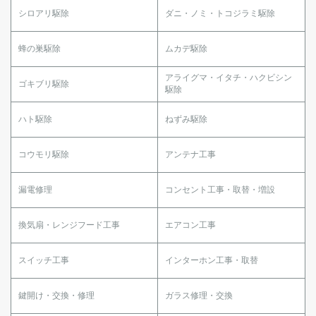
シロアリ駆除
ダニ・ノミ・トコジラミ駆除
蜂の巣駆除
ムカデ駆除
アライグマ・イタチ・ハクビシン
ゴキブリ駆除
駆除
ハト駆除
ねずみ駆除
コウモリ駆除
アンテナ工事
漏電修理
コンセント工事・取替・増設
換気扇・レンジフード工事
エアコン工事
スイッチ工事
インターホン工事・取替
鍵開け・交換・修理
ガラス修理・交換