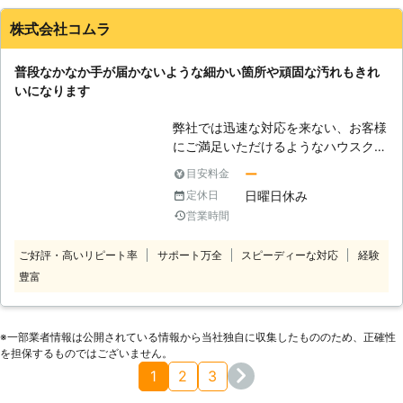
が生えている箇所があれば、徹底的な
株式会社コムラ
除菌や洗浄を行っています。家全体が
新築のように蘇りますので、弊社のハ
普段なかなか手が届かないような細かい箇所や頑固な汚れもきれ
ウスクリーニングサービスをぜひご検
いになります
討ください。
弊社では迅速な対応を来ない、お客様
にご満足いただけるようなハウスクリ
ーニングを目指しております。経験豊
ー
目安料金
富で実績もある熟練のプロが心を込め
日曜日休み
定休日
て作業をいたしますので安心してお任
営業時間
せください。 何時も見える所の簡単
な掃除だけしている方、マンションな
ご好評・高いリピート率
サポート万全
スピーディーな対応
経験
のでお隣に迷惑がかからないか、引っ
豊富
越しの準備が急がしてなかなか掃除が
出来ないと言ったお悩みを抱えている
方はいませんか？このようなお悩みも
弊社が全て解決いたします。 普段の
※⼀部業者情報は公開されている情報から当社独⾃に収集したもののため、正確性
掃除では見落としがちなところや、蓄
を担保するものではございません。
積されてしまって頑固な汚れになって
1
2
3
いる所も、ピカピカに仕上げる自信が