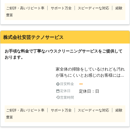
グは勿論、お部屋全体のクリーニング
ご好評・高いリピート率
サポート万全
スピーディーな対応
経験
も対応しております。エアコンから臭
豊富
いがすると言った場合には、フィルタ
ーだけ掃除機で吸っても改善されませ
んし、プロの洗浄でクリーンな空気に
することをお勧めします。 料金面で
株式会社安芸テクノサービス
もリーズナブルで利用しやすいです
し、見積もりを取ったうえ納得いただ
お手頃な料金で丁寧なハウスクリーニングサービスをご提供して
いてから作業を開始しますので安心し
おります。
てご依頼ください。
家全体の掃除をしているけれども汚れ
が落ちにくいとお感じのお客様には、
弊社がご提供するハウスクリーニング
ー
目安料金
をお勧めしています。弊社のハウスク
定休日：日
定休日
リーニングでは、おうちの中の隅々ま
営業時間
できれいにすることができます。壁や
天井等のお客様ご自身では掃除するこ
ご好評・高いリピート率
サポート万全
スピーディーな対応
経験
とができない箇所も非常に清潔な状態
豊富
となります。またバスルームやトイレ
など、特に汚れがひどくなりがちなと
ころも徹底的に洗浄いたします。カビ