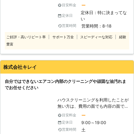
す。 そのようなときは、弊社「万事
しきれないのが現状です。とくに、賃
ー
目安料金
屋猫ノ手」がお助けいたします。 頑
貸物件にお住まいの方は汚れが一番不
定休日：特に決まってな
固な水垢には酸性洗剤を、カビ汚れに
安材料になるので、まずは弊社にハウ
定休日
い
はカビ取り剤を、それぞれの汚れに合
スクリーニングのご依頼をください。
営業時間：8-18
営業時間
った洗剤を使用し、汚れを除去。 キ
弊社では腕利きのプロが在籍してお
レイピカピカな水回りを提供できるよ
り、どんな汚れでも確実に落とし隅々
ご好評・高いリピート率
サポート万全
スピーディーな対応
経験
う努めさせていただきます。 ハウス
までお掃除をいたします。お掃除のポ
豊富
クリーニング業者をお探しの際はお任
イントなどもスタッフへお声をお掛け
せください。 弊社「万事屋猫ノ手」
いただければ、丁寧にアドバイスをし
は岡山県中心に活動している便利屋で
ますので何でもお聞きください。アッ
す。 住まいのクリーニングのことは
トホームな雰囲気でお客様を丁寧に対
株式会社キレイ
もちろん、クリーニング以外での日常
応し、予算に合わせたハウスクリーニ
生活でのお困り事などがありました
ングを提供いたしますのでご安心でき
自分ではできないエアコン内部のクリーニングや頑固な油汚れま
ら、お気軽にご相談ください。
るかと思います。
でお任せください
ハウスクリーニングを利用したことが
無い方は、費用の面でも内容の面でも
不安に感じていることが有るでしょ
ー
目安料金
う。しかし弊社には経験と実績がある
9:00～19:00
定休日
プロが在籍していますので、安心して
土
営業時間
お任せください。部分的なクリーニン