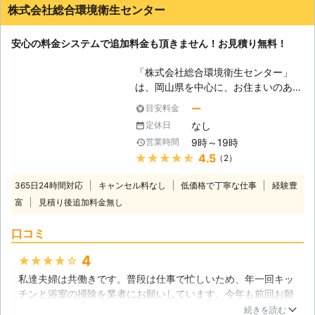
株式会社総合環境衛生センター
安心の料金システムで追加料金も頂きません！お見積り無料！
「株式会社総合環境衛生センター」
は、岡山県を中心に、お住まいのあら
ゆるハウスクリーニングのサービスを
ー
目安料金
提供しています。大手業者様にはでき
なし
定休日
ない格安・安心の料金システムを実
9時～19時
営業時間
現！もちろん追加料金も頂きませんの
★★★★★
4.5
（2）
で、お客さまにも大変ご好評頂いてい
ます！ 【幅広いニーズにお応えしま
365日24時間対応
キャンセル料なし
低価格で丁寧な仕事
経験豊
す】 ご家庭内のクリーニングはもち
富
見積り後追加料金無し
ろんのこと、岡山県内外の病院・老健
施設・事務所・ビル定期清掃業務及び
口コミ
日常清掃業務、マンション・アパート
の定期清掃管理等の各種お掃除など、
4
★★★★★
業種や建物の規模を問わず対応が可能
私達夫婦は共働きです。普段は仕事で忙しいため、年一回キッ
です。どんな些細なハウスクリーニン
チンと浴室の掃除を業者にお願いしています。今年も前回お願
グでもお気軽にお問合せください。
いしたところにお願いしました。浴室とキッチンの水回りや、
【ハウスクリーニングは屋外にも】
続きを読む