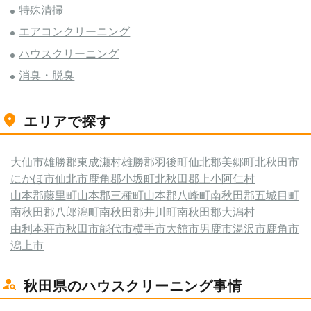
特殊清掃
エアコンクリーニング
ハウスクリーニング
消臭・脱臭
エリアで探す
大仙市
雄勝郡東成瀬村
雄勝郡羽後町
仙北郡美郷町
北秋田市
にかほ市
仙北市
鹿角郡小坂町
北秋田郡上小阿仁村
山本郡藤里町
山本郡三種町
山本郡八峰町
南秋田郡五城目町
南秋田郡八郎潟町
南秋田郡井川町
南秋田郡大潟村
由利本荘市
秋田市
能代市
横手市
大館市
男鹿市
湯沢市
鹿角市
潟上市
秋田県のハウスクリーニング事情