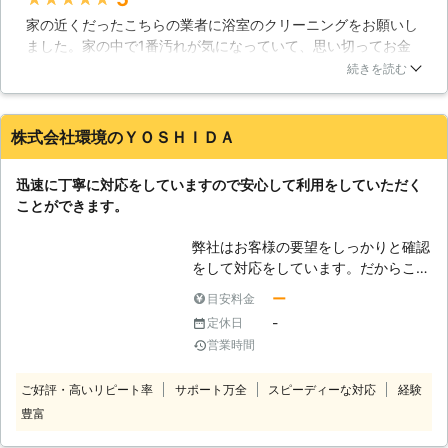
にしてあげる」をモットーにハウスク
家の近くだったこちらの業者に浴室のクリーニングをお願いし
リーニングなどのサービスを提供して
ました。家の中で1番汚れが気になっていて、思い切ってお金
いる「エコライフあきた」。 「キッ
を払って綺麗にしてもらいましたが大正解でした。予約もスム
チンを綺麗にしてほしい」「お家丸ご
続きを読む
ーズに取れ、さわやかな方が来てくれました。始める前にしっ
との掃除を頼みたい」などのご要望が
かりと掃除の流れを説明してくださり、自分では絶対に出来な
ありましたら、エコライフあきたへご
い方法で綺麗にしてくれていました。カビが1番気になってい
相談ください。 お家の掃除をプロに
株式会社環境のＹＯＳＨＩＤＡ
ましたが、本当になんにも無くなりピカピカにしてもらえまし
頼むことで家族が快適に過ごせ、空い
た。今度はトイレを利用してみたいと思っています。
た時間を自分の趣味の時間に充てるこ
迅速に丁寧に対応をしていますので安心して利用をしていただく
とも可能です。家族の時間を充実させ
秋田県
秋田市
2016年10月20日
ことができます。
るためにも、エコライフあきたへのご
依頼をお待ちしています。
弊社はお客様の要望をしっかりと確認
をして対応をしています。だからこだ
わりがある方も納得できるハウスクリ
ー
目安料金
ーニングを行いたいなら利用が便利で
-
定休日
す。自分では掃除がしにくい部分も丁
営業時間
寧に対応をしていますので、困ったこ
とがあれば何でも相談をしていただけ
ご好評・高いリピート率
サポート万全
スピーディーな対応
経験
ます。弊社は些細なことから相談をす
豊富
ることができるから、どのように問題
を解消したらいいのかわからないと困