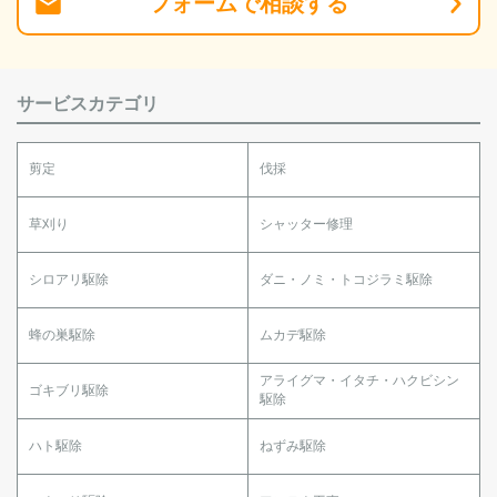
フォーム
で
相談
する
サービスカテゴリ
剪定
伐採
草刈り
シャッター修理
シロアリ駆除
ダニ・ノミ・トコジラミ駆除
蜂の巣駆除
ムカデ駆除
アライグマ・イタチ・ハクビシン
ゴキブリ駆除
駆除
ハト駆除
ねずみ駆除