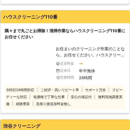
んに確認をとったらOKだったので、3ヶ月後に引っ越す予定で
に除去し辛くなりますし、天井などの
もったいない気もしましたが家に入られたら嫌なのでお願いし
手が届かない場所にもホコリが溜まる
ました。あっとゆう間に作業が終了したので良かったです。
ので、自宅内は意外とホコリの溜まり
ハウスクリーニング110番
365日24時間対応という所もすごいと思います。一人暮らしの
場なのです。 【掃除は時間もかかり
私にとっては痛い金額ですが仕方ないですね。
ます】 掃除は隅々まで行おうとする
隅々まで丸ごとお掃除！清掃作業ならハウスクリーニング110番に
と、何時間もかかってしまいます。自
岩手県
盛岡市
2016年11月17日
お任せください
宅の規模によっては数日時間を要する
事もあり、まとまった時間が取れない
お住まいのクリーニング作業のことな
社会人の方などは掃除をしたくてもす
ら、お任せください。ハウスクリーニ
る時間が無い、と諦めている方も居ら
ング110番はどこにも負けない技術力
ー
目安料金
れるのではないでしょうか？その様な
が自慢です。 全国で対応する加盟店
方々の為に、株式会社イデアルはハウ
年中無休
定休日
スタッフは、豊富な経験と実績を所持
スクリーニングでお力になります！浴
24時間
営業時間
したベテラン揃いです。 常にお客様
室のカビや湯垢も綺麗に落とし、コン
目線でのクリーニング作業を行い、ス
ロ周辺の油汚れもお任せください！ホ
365日24時間対応
ご好評・高いリピート率
サポート万全
スピー
ピーディーな対応を心掛けておりま
コリが溜まった場所も見逃さず綺麗に
ディーな対応
低価格で丁寧な仕事
安心の保証付
無料現地調査実
す。 「汚れがなかなかキレイに落ち
させて頂きますので、家の汚れが気に
ない」「自分では手の届かない隅々ま
施
経験豊富
見積り後追加料金無し
なる方は、一度株式会社イデアルへご
で対処してほしい」「掃除のコツを教
相談くださいませ！
えてほしい」など。 このようなとき
はハウスクリーニング110番にお任せ
渋谷クリーニング
ください。 信頼できるプロの技術