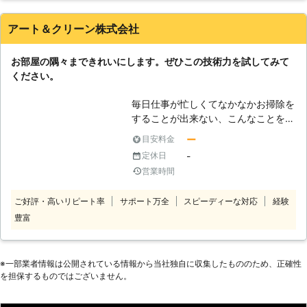
っている方も役立てることができま
す。きれいな空間に仕上げて心身とも
アート＆クリーン株式会社
にリラックスできる素敵な空間を提供
できるようにサポートをしますので、
お部屋の隅々まできれいにします。ぜひこの技術力を試してみて
より過ごしやすい空間にしたいなら相
ください。
談をしてみるべきです。
毎日仕事が忙しくてなかなかお掃除を
することが出来ない、こんなことを思
っている人はいらっしゃいませんか。
ー
目安料金
そういった場合におすすめなのがハウ
-
定休日
スクリーニングというサービスです。
営業時間
このサービスを利用すれば時間と手間
をかけずにお部屋をきれいにすること
ご好評・高いリピート率
サポート万全
スピーディーな対応
経験
が出来るので、忙しい現代人にとって
豊富
ぴったりです。忙しい人達のためのサ
ービスですから、スピーディーさを重
視して作業をしております。それに加
えて弊社では皆様にご満足いただける
※⼀部業者情報は公開されている情報から当社独⾃に収集したもののため、正確性
ように、隅から隅まで徹底的にお掃除
を担保するものではございません。
させていただきます。ご興味がある方
はぜひ一度弊社までご相談ください。