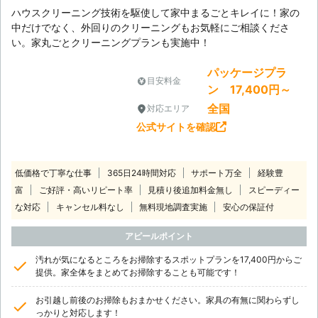
ハウスクリーニング技術を駆使して家中まるごとキレイに！家の
中だけでなく、外回りのクリーニングもお気軽にご相談くださ
い。家丸ごとクリーニングプランも実施中！
パッケージプラ
目安料金
ン 17,400円～
全国
対応エリア
公式サイトを確認
低価格で丁寧な仕事
365日24時間対応
サポート万全
経験豊
富
ご好評・高いリピート率
見積り後追加料金無し
スピーディー
な対応
キャンセル料なし
無料現地調査実施
安心の保証付
アピールポイント
汚れが気になるところをお掃除するスポットプランを17,400円からご
提供。家全体をまとめてお掃除することも可能です！
お引越し前後のお掃除もおまかせください。家具の有無に関わらずし
っかりと対応します！