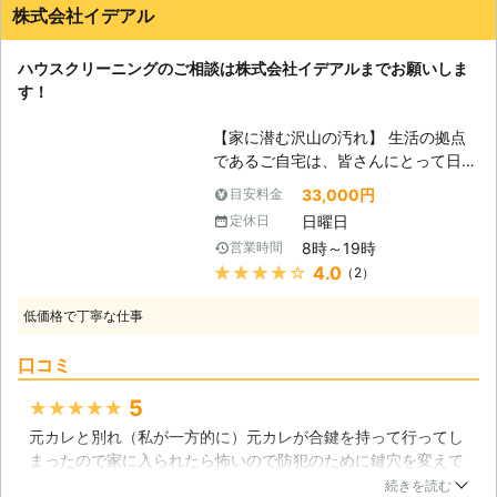
株式会社イデアル
ハウスクリーニングのご相談は株式会社イデアルまでお願いしま
す！
【家に潜む沢山の汚れ】 生活の拠点
であるご自宅は、皆さんにとって日頃
の疲れを癒す事のできる空間だと思う
33,000円
目安料金
のですが、そんな自宅の中には沢山の
日曜日
定休日
汚れが隠されているのをご存知でしょ
8時～19時
営業時間
うか？定期的に掃除をしていても、時
★★★★★
4.0
（2）
間の経過によって取れにくくなる汚れ
なども増えてきますし、ホコリやカビ
低価格で丁寧な仕事
などはいくら掃除をしてもすぐに増え
るのでキリがありません。浴室には天
口コミ
井のカビだけでなく、浴槽の湯垢も取
れにくい汚れですし、キッチンのコン
5
★★★★★
ロ周辺も頑固な汚れも毎日掃除をして
元カレと別れ（私が一方的に）元カレが合鍵を持って行ってし
いても時間の経過で綺麗にする事が難
まったので家に入られたら怖いので防犯のために鍵穴を変えて
しくなってくるでしょう。ほこりも溜
もらいました。友人に鍵二重にした方が良いと言われ、大家さ
まりすぎるといくら掃除をしても完璧
続きを読む