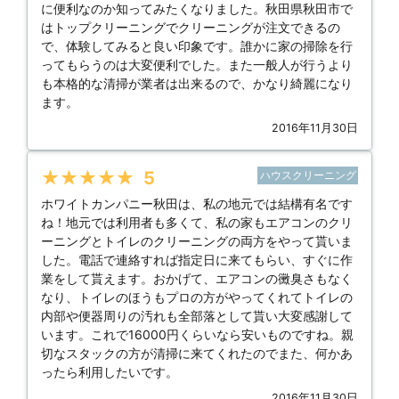
に便利なのか知ってみたくなりました。秋田県秋田市で
はトップクリーニングでクリーニングが注文できるの
で、体験してみると良い印象です。誰かに家の掃除を行
ってもらうのは大変便利でした。また一般人が行うより
も本格的な清掃が業者は出来るので、かなり綺麗になり
ます。
2016年11月30日
★★★★★
5
ハウスクリーニング
ホワイトカンパニー秋田は、私の地元では結構有名です
ね！地元では利用者も多くて、私の家もエアコンのクリ
ーニングとトイレのクリーニングの両方をやって貰いま
した。電話で連絡すれば指定日に来てもらい、すぐに作
業をして貰えます。おかげて、エアコンの黴臭さもなく
なり、トイレのほうもプロの方がやってくれてトイレの
内部や便器周りの汚れも全部落として貰い大変感謝して
います。これで16000円くらいなら安いものですね。親
切なスタックの方が清掃に来てくれたのでまた、何かあ
ったら利用したいです。
2016年11月30日