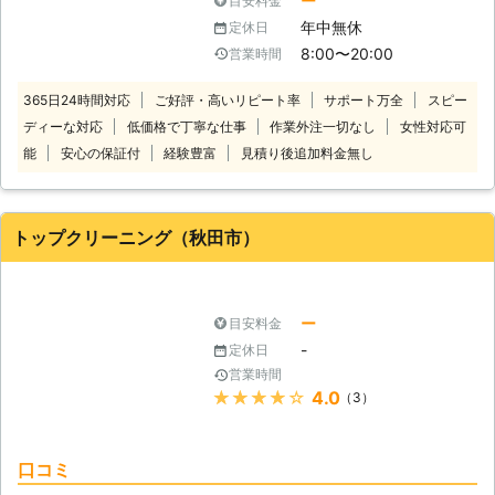
ー
目安料金
になって落とせない」という状況にな
除も可能です。 お客様のご要望に合
年中無休
定休日
ってしまうこともあると思います。そ
ったお掃除が可能なエコライフあきた
8:00〜20:00
営業時間
んなときはQuality Controlにお任せく
には、多くのお客様に選ばれる理由が
ださい！ 汚れを放置するのは見た目
あります。 【エコライフあきたが選
365日24時間対応
ご好評・高いリピート率
サポート万全
スピー
が悪いだけでなく、不衛生になってし
ばれる3つの理由】 1、お客様の「あ
ディーな対応
低価格で丁寧な仕事
作業外注一切なし
女性対応可
まいアレルギー症状など身体の不調が
りがとう」が励みです。 遺品整理や
起きてしまうことがあります。プロに
能
安心の保証付
経験豊富
見積り後追加料金無し
寒い中での除雪作業など、辛くきつい
ハウスクリーニングを任せていただけ
仕事でも、作業完了時のお客様の「あ
れば、普段はお掃除できない細やかな
りがとう」と言われる瞬間が私たちの
部分まで徹底的に清掃します。 頑固
励みとなっています。人の役に立てた
トップクリーニング（秋田市）
なこびりついた汚れも、これまで培っ
り、感謝されたりするほどのサービス
てきた知識・技術で、最適な薬剤や道
を提供するという基本の姿勢を忘れず
具を選んで作業します。そのため、効
に、多くのお客様に喜んでもらえるよ
率よく汚れを落とせるので、掃除箇所
うに、日々の業務に励んでいます。
ー
目安料金
へのダメージも最小限に抑えられま
2、できるだけお値打ち料金で！ 弊社
-
定休日
す。 掃除のプロがプライドを持って
では料金がお値打ちの方がお客様にも
営業時間
お客様のお宅で作業するので、ハウス
喜んでいただけるはずだと考え、でき
★★★★★
4.0
（3）
クリーニング業者をお探しの時は、ぜ
るだけリーズナブルな価格でサービス
ひ当店をご利用くださいませ。
を提供しています。 弊社では仲介業
者を挟まずにお仕事をお受けすること
口コミ
によって、仲介料などの経費を削減し