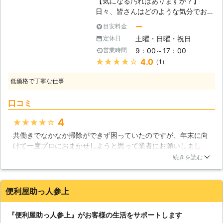
【気になる汚れはありますか？】
て、オフィス内のお掃除まで行き渡っ
日々、皆さんはどのような気分でお過
ていないところもあるのではないでし
ごしでしょうか。もしかして、汚れに
ー
目安料金
ょうか。そうなると、汚れはたまって
ついてお困りではないでしょうか。例
いく一方で、オフィス内の衛生環境面
土曜・日曜・祝日
定休日
えば、窓ガラスはホコリや手アカなど
は悪くなってしまいます。こんな時こ
9：00～17：00
営業時間
の汚れが付着しやすいので、気が付け
そ、当社のような業者にご相談すれ
★★★★★
4.0
（1）
ば、そういった汚れがビッシリという
ば、クリーニングサービスを実施致し
ケースも少なくありません。中には、
ます。 きっとご依頼頂ければご満足
低価格で丁寧な仕事
何度拭いてもなかなか綺麗にならない
されると思うので、是非お電話くださ
ということもあります。 【ベストケ
い！
口コミ
ミカルにお任せ】 こんな時、ベスト
ケミカルにお任せ頂ければ、その悩み
4
★★★★★
はすぐに解消することができますよ。
共働きでなかなか掃除ができず困っていたのですが、年末に向
何故なら当社はハウスクリーニングの
けて一度プロにおまかせしようと思って業者にお願いしまし
スペシャリストなので、どんな汚れで
た。今回は浴室とキッチンなどの水まわりです。カビや油汚れ
も適切に落とす自信があるからです。
続きを読む
は自分ではなかなかうまくいかず、道具も何を使っていいかわ
プロの技術があるので、特殊な方法で
からなかったので長年ほったらかしにしていました。でもプロ
クリーニング致しますし、抗菌コーテ
の手にかかると数時間でみちがえるほどきれいにったので、お
ィングを施すこともできるので常に清
便利屋助っ人参上
願いして本当によかったなあと思います。今後も年に一度はプ
潔感が保てます。 また、他にも普通
ロにおまかせしようと思います。
の方法では取れない汚れも、当社は専
『便利屋助っ人参上』がお客様の生活をサポートします
用のプログラムをもとにクリーニング
秋田県
秋田市
2016年12月17日