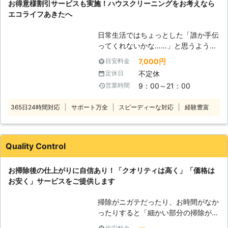
お得意様割引サービスも実施！ハウスクリーニングをお考えなら
ンで年越しを迎えることができました！
こまめに掃除をして清潔な状態を保ち
エコライフあきたへ
ましょう。 【便利屋助っ人参上が助
石川県
七尾市
2016年11月25日
太刀いたします】 弊社は、石川県を
日常生活ではちょっとした「誰か手伝
中心として便利屋をしております。
ってくれないかな……」と思うような
「便利屋」とは、日常生活で起こるお
ことが出てくるものです。 「子供が
7,000円
目安料金
困り事をサポートするサービスを提供
小さくて換気扇やコンロの掃除までで
しております。例えば、お部屋の掃除
不定休
定休日
きない」 「遠方に住んでいて親の掃
やなかなか落ちない汚れでお困りの際
9：00～21：00
営業時間
除の手伝いができない」 など、お家
には、弊社がハウスクリーニングをい
のお掃除でお困りならエコライフあき
たします。できる限り迅速に駆けつけ
365日24時間対応
サポート万全
スピーディーな対応
経験豊富
たへお任せください。 弊社では「自
て、できる限り丁寧に対応いたします
分がして欲しい事を人にしてあげる」
ので何でもお申し付け下さい。弊社が
をモットーに、遺品整理や家事代行な
お客様の生活を助太刀いたしますの
どの業務をおこなっています。 ハウ
Quality Control
で、お気軽にご連絡下さい。
スクリーニングもその業務の一つで
す。 キッチン、トイレ、お風呂、洗
お掃除後の仕上がりに自信あり！「クオリティは高く」「価格は
面所といった水回りだけでなく玄関、
お安く」サービスをご提供します
リビングルームなどの各お部屋のお掃
除、お庭の草むしりや窓ガラスなどの
掃除がニガテだったり、お時間がなか
お掃除も承ります。 換気扇やコンロ
ったりすると「細かい部分の掃除がで
といった一部分だけでなく、ハウスク
きていない」「放置したら頑固な汚れ
リーニングでは一戸建て丸ごとのお掃