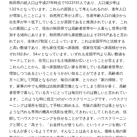
秋田県の総人口は平成27年時点で1023151人であり、人口減少率は
1.32％となっています。これらの原因として考えられるのが、老年人口
が増加したことにより、自然死亡率が上昇し、生産年齢人口の減少から
出生率が年々低下していることが原因であると推測されています。 これ
らの要因によって、現在の秋田県では高齢者世帯や一人暮らし世帯が増
加する傾向にあります。秋田県の持ち家総数はおよそ2515戸あると言わ
れており、全体の7割近くに上っています。これは全国平均と比較する
と高い数値であり、持ち家住宅延べ床面積、借家住宅延べ床面積がそれ
ぞれ162.8㎡、54㎡となっています。いずれも全国平均より高い数値を
マークしており、住宅における土地面積が広いということが言えます。
これらのことから、延べ床面積が広い家を所有している高齢者世帯が、
増加しつつあるということをうかがい知ることができます。高齢者の
方々に対して問題となるのが、毎日の家事、とりわけ「家の掃除」で
す。家事の中でも掃除は比較的重労働となってしまう部分が多く、高齢
者世帯で暮らしている方々にとっては毎日行うのは難しいと言われてい
ます。 このような時に役立つのがハウスクリーニングです。ハウスクリ
ーニングは場所を指定して手軽に頼める上、市販の薬剤では落とせない
ような汚れも専用の機具や洗剤を使用してきれいにしてくれるため、信
頼してハウスクリーニングを任せることができます。ハウスクリーニン
グと聞くと「高そう」「お金持ちが使うもの」というイメージを抱いて
いる人が多くいるようですが、そんなことはありません。価格も他の家