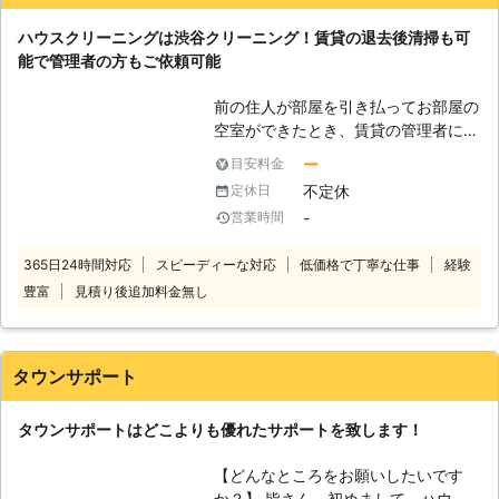
で、今まで対処しきれなかった難しい
ハウスクリーニングは渋谷クリーニング！賃貸の退去後清掃も可
汚れなどにもしっかりと対処します。
能で管理者の方もご依頼可能
また料金価格に関しても、お客様に少
しでも納得してご利用いただけるよ
前の住人が部屋を引き払ってお部屋の
う、安心の明朗会計で対応していま
空室ができたとき、賃貸の管理者にと
す。 24時間365日、いつでもどこで
っては新しい入居者を呼び込むために
も親切丁寧な態度、質の高いサービス
ー
目安料金
部屋をきれいに掃除しておきたいもの
でご提供できます。 【1ヶ所からでも
不定休
定休日
ですよね。 「前の住人が散らかした
承っております！】 お家全体のクリ
-
営業時間
まま出て行ってしまった」 「忙しい
ーニング以外にも、キッチンやトイ
しうちも掃除に回せる人手が少ないん
レ、浴室など1ヶ所だけクリーニング
365日24時間対応
スピーディーな対応
低価格で丁寧な仕事
経験
だよ」 こんな風に、管理者の仕事も
してほしいといった方にも対処してお
豊富
見積り後追加料金無し
忙しい中、掃除に時間を割くのが難し
ります。 ・キッチン ・浴室 ・トイレ
いこともあるのではないでしょうか。
・洗面台 ・換気扇、レンジフード ・
散らかったままの状態で部屋を放置し
エアコン分解洗浄 ・玄関 ・ベランダ
てしまうと、ゴキブリやホコリ、ダニ
・窓、サッシ、網戸 ・フローリング
タウンサポート
などが発生しやすくなり新しい入居者
etc.
が住みづらくなってしまうことも。
タウンサポートはどこよりも優れたサポートを致します！
そうなってしまう前に、渋谷クリーニ
ングがお掃除をサポートいたします。
【どんなところをお願いしたいです
渋谷クリーニングは山形県にお住まい
か？】 皆さん、初めまして。ハウス