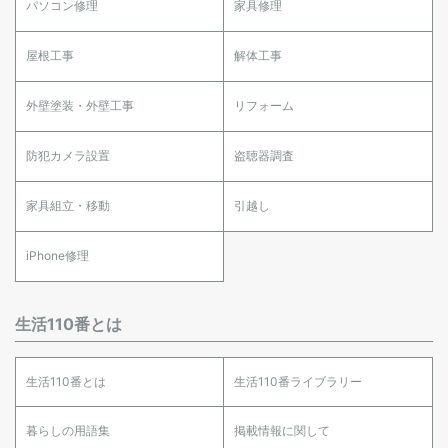
パソコン修理
家具修理
屋根工事
解体工事
外壁塗装・外壁工事
リフォーム
防犯カメラ設置
盗聴器調査
家具組立・移動
引越し
iPhone修理
生活110番とは
生活110番とは
生活110番ライブラリー
暮らしの用語集
掲載情報に関して