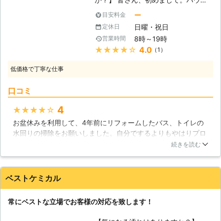
のお客様からのハウスクリーニングの
クリーニングを行う「タウンサポー
ご依頼を承っております。 【渋谷ク
ー
目安料金
ト」でございます。当社は茨城県で対
リーニングの強み】 渋谷クリーニン
日曜・祝日
定休日
応しており、毎日、ハウスクリーニン
グの強みは、賃貸の退去後のハウスク
8時～19時
営業時間
グの依頼に真心こめて対応しておりま
リーニング・定期清掃を総合的におこ
★★★★★
4.0
（1）
す。本ページの基本情報をご覧になっ
なっていると言うことです。若さと体
ている方も、「ここを綺麗にしてほし
力溢れる作業スタッフが家具の裏や照
低価格で丁寧な仕事
い」ということがありましたら、遠慮
明の上の汚れもしっかり落とします。
なくご一報ください。すぐにお電話で
また定期清掃にも対応しているため、
口コミ
状況をお伺い致します。 【オフィス
予約の状況にもよりますが「今月は月
も綺麗に致します】 「ハウスクリー
末に来てほしい」など、お客様がご希
4
★★★★★
ニング」という名前なので、綺麗にし
望するお日にちに応じることができま
お盆休みを利用して、4年前にリフォームしたバス、トイレの
てくれるのは一般住宅だけとお考えか
すよ。 渋谷クリーニングは作業スタ
水回りの掃除をお願いしました。自分でするよりもやはりプロ
もしれません。でも、当社は一般住宅
ッフのフレッシュな若さをいかして地
の技で、驚くようにピカピカで気持ちがよかったです。見積も
だけでなく、オフィスや店舗といった
続きを読む
元山形の地域のみなさまのお役に立ち
り時に、薬品アレルギーがあることも伝えてあり、掃除の後に
場所も対応しているのです。 オフィ
たいと考えています。渋谷クリーニン
薬品の匂いが気になるようなこともなく満足でした。キッチン
スの場合、たくさんの社員の方々がお
グのハウスクリーニングでお部屋をき
は、だいぶ古く大掛かりになりそうですが、リノベーションの
仕事をされていますね。企業様によっ
ベストケミカル
れいにして、心機一転新しい入居者様
予定が立たなければ、次回も同じ日本PCさんにお願いすると
ては毎週ごとに1回定期的なお掃除を
の集客につなげましょう。
思います。
皆さんでされたり、時間がある時に担
常にベストな立場でお客様の対応を致します！
当の社員がお掃除をされていることで
茨城県
取手市
2016年11月21日
しょう。でも、中にはお仕事が忙しく