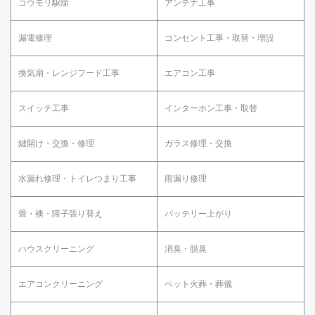
コウモリ駆除
アンテナ工事
漏電修理
コンセント工事・取替・増設
換気扇・レンジフード工事
エアコン工事
スイッチ工事
インターホン工事・取替
鍵開け・交換・修理
ガラス修理・交換
水漏れ修理・トイレつまり工事
雨漏り修理
畳・襖・障子張り替え
バッテリー上がり
ハウスクリーニング
消臭・脱臭
エアコンクリーニング
ペット火葬・葬儀