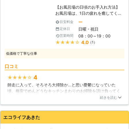
致しますので、落とせないことはあり
【お風呂場の日頃のお手入れ方法】
ません。 さらに、消臭対策もお任せ
お風呂場は、1日の疲れを癒してくれ
ください。汚れがあるということは、
る「リラックス空間」の1つです。お
ー
目安料金
当然嫌な臭いも漂ってしまう可能性が
風呂でゆったりとくつろいで疲れを取
高いです。今はまだ平気でも、いずれ
日曜・祝日
定休日
りたいのに汚れやカビがたまって汚い
その臭いが何らかの二次被害を引き起
08：00～19：00
営業時間
状態だと、げんなりしてしまいます。
こしてしまうこともないとは言い切れ
★★★★★
4.0
（1）
お風呂場の汚れが蓄積されると、浴槽
ません。ですから、少しでも消臭対策
や排水口から異臭がする様になりま
をご検討されているのであれば、遠慮
低価格で丁寧な仕事
す。その異臭の原因は、溜まった汚れ
なくベストケミカルまでご用命くださ
による排水口の雑菌の繁殖や、カビの
い。
口コミ
発生によるものです。その状態を放置
しておくと、見た目が汚いだけでな
4
★★★★★
く、臭いが気になり衛生面も良くあり
師走に入って、そろそろ大掃除か…と思い憂鬱になっていた
ません。お風呂場の日頃のお手入れ
頃。格安でめんどうなキッチンまわりのお掃除を請け負ってく
は、その日の汚れはその日中に取って
れるという、「生活の110番オリジナルサービス」を見つけま
おく事です。入浴後に全体をシャワー
続きを読む
した。最初は見積もりだけと思って業者に電話。通話料は無料
で流して、浴槽を軽くスポンジでこす
で24時間365日受付なので、思いついたらそのとき気軽にかけ
って汚れを落とします。最後に全体的
られます。対応してくれたオペレーターさんが親切で、ついつ
に冷水でシャワーをかける事によっ
エコライフあきた
いキッチンまわりとレンジフード・換気扇をお願いしちゃいま
て、カビの発生を防ぐ事ができます。
した。お値段は少々はりますが、おかげさまできれいなキッチ
お風呂場は毎日使用する場所なので、