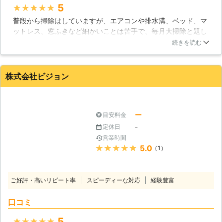
ているからです。 また、この他にも
5
★★★★★
多くご利用いただいたお客様にはお得
普段から掃除はしていますが、エアコンや排水溝、ベッド、マ
意様割引サービスをおこなっていま
ットレス、窓ふきなど細かいことは苦手で、毎月大掃除と題し
す。 依頼すればするだけお得になる
てハウスクリーニングをお願いしてるんですが、これがとって
続きを読む
よう、エコライフあきたでは努力して
もいいです。部屋の隅々まで掃除をしてくれるので、ホテルに
います。 しかし、料金が安いからと
来ているかのよう。汚くなってくるタイミングでクリーニング
いって仕事のクオリティが落ちてしま
が入るのでもうやめられません。
株式会社ビジョン
っては意味がありません。 「料金が
秋田県
秋田市
2016年12月11日
安くても、仕上がりがとてもいい！」
そう言っていただけるようなプロのお
掃除を、誠心誠意おこなっています。
ー
目安料金
3、自分がして欲しい事を人にしてあ
-
定休日
げる 自分がやってもらって嬉しいと
営業時間
思えるようなサービスを提供するた
★★★★★
5.0
（1）
め、スタッフ一人、一人が常に「やっ
て欲しいこと」「やって欲しくないこ
と」を見極めてお掃除をしています。
ご好評・高いリピート率
スピーディーな対応
経験豊富
状況によってお客様のご希望はさまざ
まです。 少しでもお客様のご希望に
口コミ
添えるように、臨機応変に対応してい
きます。 「自分がして欲しい事を人
5
★★★★★