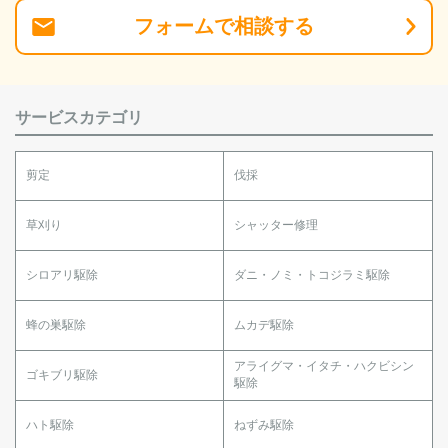
フォーム
で
相談
する
サービスカテゴリ
剪定
伐採
草刈り
シャッター修理
シロアリ駆除
ダニ・ノミ・トコジラミ駆除
蜂の巣駆除
ムカデ駆除
アライグマ・イタチ・ハクビシン
ゴキブリ駆除
駆除
ハト駆除
ねずみ駆除