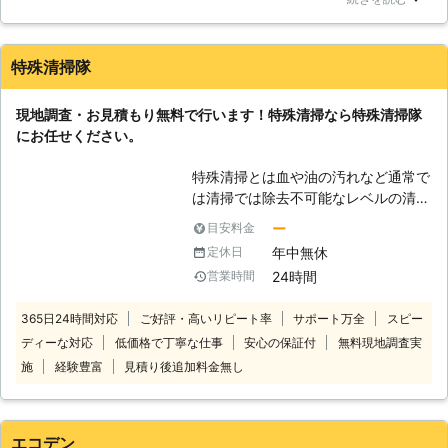
かのようで、死後2週間は過ぎていました。このままにはして
かせください。亡くなってしまった方
おけないため、業者の方に特別清掃を依頼しました。業者の方
の最期の後始末は、特殊清掃に関する
はすぐに来てくれました。現場を見てもらい、値段はこのくら
有資格者がいる弊社がやらせていただ
特殊清掃隊
いと事前に見積りを出してくれ、追加もないとのこと。作業は
きます。 【知識が必要な作業です】
数時間ほどで終わりました。悪臭がひどかった部屋は匂いが消
特殊清掃で必要なのは感染症に関する
現地調査・お見積もり無料で行います！特殊清掃なら特殊清掃隊
えていました。値段も正確ですし、業者の方には大変お世話に
知識、消臭の知識などです。特に感染
にお任せください。
なりました。誠に有難うございました。
症には気を付けないといけません。腐
敗した体液にはどのような病原菌がい
岐阜県
高山市
2016年11月16日
特殊清掃とは血や油の汚れなど通常で
るのか分かりませんし、亡くなった方
は清掃では除去不可能なレベルの清掃
が感染症を患っていた場合は体液に不
をおこなうものです。 高齢者の孤独
ー
目安料金
用意に触れたために感染症を発症して
死現場や事故現場などは酷い異臭がす
しまう危険性もあるのです。これらを
年中無休
定休日
る場合や、血や油などの汚れの処理が
防ぐためには、作業をする私たちに知
24時間
営業時間
必要であったりする場合が多くありま
識と技術が必要になります。自分を守
す。 このような時には一人で抱え込
り、また近隣の方を守るためにも全力
365日24時間対応
ご好評・高いリピート率
サポート万全
スピー
んだりせずに、特殊清掃隊へご相談く
で作業をさせていただきます。
ディーな対応
低価格で丁寧な仕事
安心の保証付
無料現地調査実
ださい。 特殊清掃隊は、お客様のさ
まざまなニーズにお応えしておりま
施
経験豊富
見積り後追加料金無し
す。 特殊な現場での清掃はもちろ
ん、遺品整理や家財整理、畳を入れ替
える原状回復など、お客様一人ひとり
エコデン