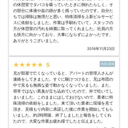
の休憩室でタバコを吸っていたときに倒れたらしく、そ
の部分に体液や血の跡が多く残っていたのです。自分た
ちでは掃除は無理だと思い、特殊清掃を上新ビルサービ
スに依頼をしました。作業は手馴れていて、スタッフの
方が休憩室の汚れを綺麗に取ってくれました。社員の方
も快方に向かっており、大事にならずによかったです。
ありがとうございました。
2016年11月23日
★★★★★
5
特殊清掃
兄が部屋で亡くなっていると、アパートの管理人さんが
連絡をしてきました。すぐに駆けつけると、兄は布団の
中で見るも無残な姿で動かなくなっていました。また、
尋常ではない異臭が立ち込めていたので、外で吐いてし
まいました。このままにはしておけないので、業者に特
殊清掃の依頼をしました。来て頂いた業者に現場を見て
頂き、見積もり内容に承諾した後に作業を開始してもら
いました。約2時間後、終了しましたと報告をしてくれ
たので、大変な作業お疲れ様でしたと伝えました。