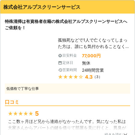
株式会社アルプスクリーンサービス
特殊清掃は有資格者在籍の株式会社アルプスクリーンサービスへ
ご依頼を！
孤独死などで1人で亡くなってしまっ
た方は、誰にも気付かれることなく、
しばらく経った後に異臭などによって
77,000円
目安料金
その死が知られます。そして、その時
無休
定休日
には亡くなられた方のいる部屋の状況
24時間営業
営業時間
は最悪になっているのです。閉め切っ
★★★★★
4.3
（3）
た状態であっても発生する悪臭が、ド
アを開けた瞬間に一気にやってきま
低価格で丁寧な仕事
す。その臭いは普段の生活では絶対に
嗅がないものであり、とても耐えられ
口コミ
るものではありません。しかし、だか
らといってそのまま放置する訳にはい
5
★★★★★
きません。遺体を警察に回収してもら
ここ数ヶ月ほど兄から連絡がなかったんです。気になった私は
った後には特殊清掃をしないといけな
大家さんからアパートの鍵を借りて部屋を見に行くと、異臭が
いのです。その作業、ぜひ私たち株式
漂っていました。兄は亡くなっていました。死因は熱中症か何
会社アルプスクリーンサービスにおま
続きを読む