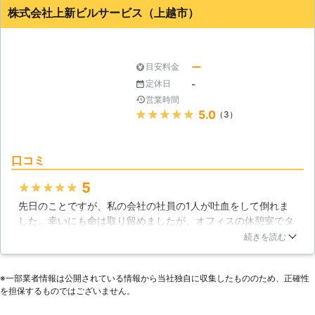
もらう事となりました。こうした業者もとても大変な仕事であ
体は腐敗が進み、異臭が漂う様になっ
株式会社上新ビルサービス（上越市）
り、業者もかなり高額な金額となります。良心的なコストでと
てからようやく気付かれるパターンが
ても助かりました。
多く、人口が少ない田舎などの場合
は、死後一年以上経過した後に気付か
新潟県
新潟市東区
2016年11月28日
ー
目安料金
れるケースもあります。そのままにし
ておくと害虫などが発生してしまいま
-
定休日
すし、何より尊い命の供養をしないと
営業時間
いけないので、特殊清掃を行う必要が
★★★★★
5.0
（3）
あります。 【エコデンがお力になり
ます】 特殊清掃は辛く悲しい作業で
はありますが、故人の想いを出来る限
口コミ
り尊重して大切なお荷物を一つ一つ丁
5
寧に片付けます。近隣の方々が不安を
★★★★★
感じられない様に異臭や害虫も徹底し
先日のことですが、私の会社の社員の1人が吐血をして倒れま
て取り除き、元の暮らしやすい環境へ
した。幸いにも命は取り留めましたが、オフィスの休憩室でタ
とさせて頂きます。
バコを吸っていたときに倒れたらしく、その部分に体液や血の
続きを読む
跡が多く残っていたのです。自分たちでは掃除は無理だと思
い、特殊清掃を上新ビルサービスに依頼をしました。作業は手
※⼀部業者情報は公開されている情報から当社独⾃に収集したもののため、正確性
馴れていて、スタッフの方が休憩室の汚れを綺麗に取ってくれ
を担保するものではございません。
ました。社員の方も快方に向かっており、大事にならずによか
ったです。ありがとうございました。