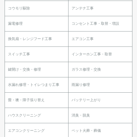
コウモリ駆除
アンテナ工事
漏電修理
コンセント工事・取替・増設
換気扇・レンジフード工事
エアコン工事
スイッチ工事
インターホン工事・取替
鍵開け・交換・修理
ガラス修理・交換
水漏れ修理・トイレつまり工事
雨漏り修理
畳・襖・障子張り替え
バッテリー上がり
ハウスクリーニング
消臭・脱臭
エアコンクリーニング
ペット火葬・葬儀