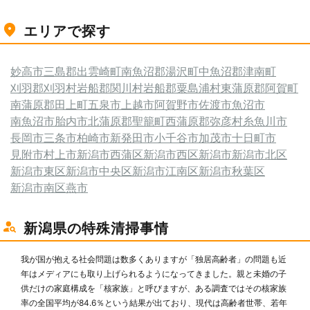
エリアで探す
妙高市
三島郡出雲崎町
南魚沼郡湯沢町
中魚沼郡津南町
刈羽郡刈羽村
岩船郡関川村
岩船郡粟島浦村
東蒲原郡阿賀町
南蒲原郡田上町
五泉市
上越市
阿賀野市
佐渡市
魚沼市
南魚沼市
胎内市
北蒲原郡聖籠町
西蒲原郡弥彦村
糸魚川市
長岡市
三条市
柏崎市
新発田市
小千谷市
加茂市
十日町市
見附市
村上市
新潟市西蒲区
新潟市西区
新潟市
新潟市北区
新潟市東区
新潟市中央区
新潟市江南区
新潟市秋葉区
新潟市南区
燕市
新潟県の特殊清掃事情
我が国が抱える社会問題は数多くありますが「独居高齢者」の問題も近
年はメディアにも取り上げられるようになってきました。親と未婚の子
供だけの家庭構成を「核家族」と呼びますが、ある調査ではその核家族
率の全国平均が84.6％という結果が出ており、現代は高齢者世帯、若年