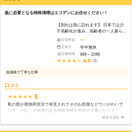
に合わせたサービスを提供いたしま
す。 他社に依頼したけど断られた場
急に必要となる特殊清掃はエコデンにお任せください！
合でも、一度特殊清掃隊までご相談く
ださい。 特殊清掃隊はではお電話で
【別れは急に訪れます】 日本では少
のご相談を24時間365日年中無休で
子高齢化が進み、高齢者の一人暮らし
承っております。 早朝や深夜でも、
の方が増え続けています。人口の4人
お客様のご都合の良い時間帯にお電話
ー
目安料金
に1人が65歳以上とされており、家族
ください。 お問い合わせをいただき
年中無休
定休日
との関係が希薄な方や独身の方の孤独
ましたら、無料で現地調査を行い、現
8時～20時
営業時間
死が近年増え続けており、10人以内
場の状況を確認後にその場でお見積り
★★★★★
4.0
（2）
には年間で10万人もの方々が孤独死
をさせていただきます。 床上や浴室
される可能性があると考えられていま
の特殊清掃、消臭剤・除菌剤の散布、
低価格で丁寧な仕事
す。孤独死とは急に訪れるものであ
消臭・除菌などもおこないますので、
り、突発的な病気が発生しても誰にも
ご検討の方はスタッフにご相談くださ
口コミ
助けてもらえず、自分でもどうしよう
い。 豊富な経験と実績のあるスタッ
もなくなる程重篤化してしまい命を落
フが正しい知識と技術でお部屋の清掃
5
★★★★★
とされる事が多いのです。 【死後の
をいたします！ ※事件現場等警察の許
私の親が孤独死状況で発見されてそのお部屋などウジがわいて
お部屋の状態】 近隣住民の方々や住
可が必要な場合許可取りもおこないま
いて、それこそ知識のある特殊清掃を依頼する事となりまし
宅の管理者が隣人または親族の方は、
す。 ※対応エリア・加盟店・現場状況
た。価格の面もとても良心的であり、こちらの業者を依頼して
関係者が孤独死してしまったとしても
続きを読む
により、事前にお客様にご確認したう
とても助かりました。私一人ではとても大変な作業も、色々と
気付くのに数日または数か月かかる場
えで調査・見積りに費用をいただく場
遺品整理も同時に行ってもらい取れない汚れを綺麗に清掃して
合があるでしょう。死後放置された遺
合がございます。