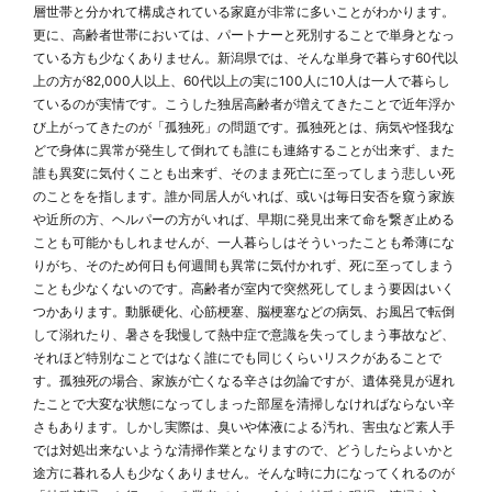
層世帯と分かれて構成されている家庭が非常に多いことがわかります。
更に、高齢者世帯においては、パートナーと死別することで単身となっ
ている方も少なくありません。新潟県では、そんな単身で暮らす60代以
上の方が82,000人以上、60代以上の実に100人に10人は一人で暮らし
ているのが実情です。こうした独居高齢者が増えてきたことで近年浮か
び上がってきたのが「孤独死」の問題です。孤独死とは、病気や怪我な
どで身体に異常が発生して倒れても誰にも連絡することが出来ず、また
誰も異変に気付くことも出来ず、そのまま死亡に至ってしまう悲しい死
のことをを指します。誰か同居人がいれば、或いは毎日安否を窺う家族
や近所の方、ヘルパーの方がいれば、早期に発見出来て命を繋ぎ止める
ことも可能かもしれませんが、一人暮らしはそういったことも希薄にな
りがち、そのため何日も何週間も異常に気付かれず、死に至ってしまう
ことも少なくないのです。高齢者が室内で突然死してしまう要因はいく
つかあります。動脈硬化、心筋梗塞、脳梗塞などの病気、お風呂で転倒
して溺れたり、暑さを我慢して熱中症で意識を失ってしまう事故など、
それほど特別なことではなく誰にでも同じくらいリスクがあることで
す。孤独死の場合、家族が亡くなる辛さは勿論ですが、遺体発見が遅れ
たことで大変な状態になってしまった部屋を清掃しなければならない辛
さもあります。しかし実際は、臭いや体液による汚れ、害虫など素人手
では対処出来ないような清掃作業となりますので、どうしたらよいかと
途方に暮れる人も少なくありません。そんな時に力になってくれるのが