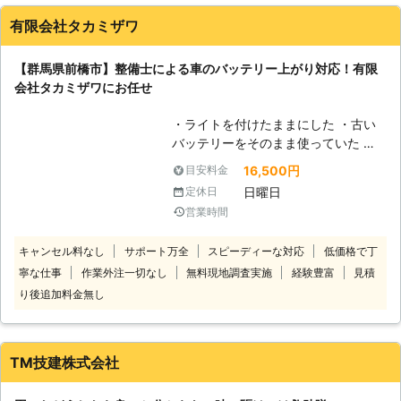
駆け付けて対処しますのでご安心して
お任せいただけます。 <千葉・群馬・
有限会社タカミザワ
北海道など近場の支店から駆け付け！
> 当店はそれぞれ千葉県・群馬県・北
【群馬県前橋市】整備士による車のバッテリー上がり対応！有限
海道に拠点をおいているため、車のバ
会社タカミザワにお任せ
ッテリー上がりが起きたときはお近く
の支店から移動に時間をかけず迅速に
・ライトを付けたままにした ・古い
駆けつけられます。地域密着型でお近
バッテリーをそのまま使っていた ・
くの車トラブルに対応していますの
長い間車を動かしていなかった この
で、気軽にご相談ください。 車のバ
16,500円
目安料金
ような使い方は車のバッテリー上がり
ッテリー切れでエンジンがかからない
日曜日
定休日
の原因となりやすいです。群馬県前橋
と、車を動かせず困ってしまいますよ
営業時間
市・渋川市にてバッテリー上がりが起
ね。そんなときにはCreative株式会社
きたら当店にお任せを！ 最短10分で
にご連絡いただければ、お客様の元に
キャンセル料なし
サポート万全
スピーディーな対応
低価格で丁
駆け付けてエンジン始動をおこないま
出張してエンジンをかけるお手伝いを
寧な仕事
作業外注一切なし
無料現地調査実施
経験豊富
見積
す。 <車のバッテリー上がりは当店
します。お任せください。
へ！整備士が対応> バッテリーが上が
り後追加料金無し
ったら、近くの頼れる業者に依頼した
いですよね。そんな時には私たち有限
会社タカミザワにご連絡ください！ 2
TM技建株式会社
級整備士の資格を持つスタッフがお客
様のもとに迅速に駆けつけ、エンジン