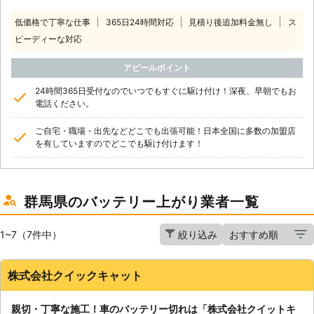
低価格で丁寧な仕事
365日24時間対応
見積り後追加料金無し
ス
ピーディーな対応
アピールポイント
24時間365日受付なのでいつでもすぐに駆け付け！深夜、早朝でもお
電話ください。
ご自宅・職場・出先などどこでも出張可能！日本全国に多数の加盟店
を有していますのでどこでも駆け付けます！
群馬県のバッテリー上がり業者一覧
1~7（7件中）
絞り込み
株式会社クイックキャット
親切・丁寧な施工！車のバッテリー切れは「株式会社クイットキ