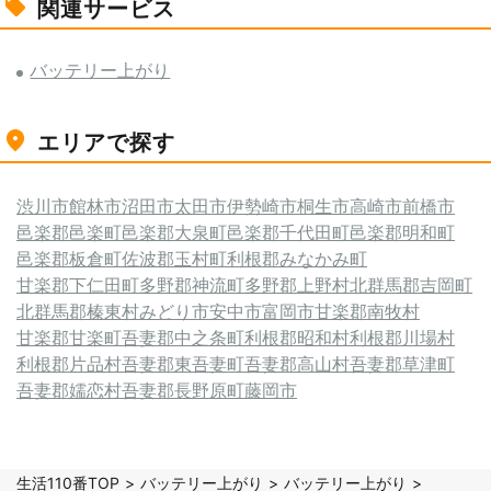
関連サービス
バッテリー上がり
エリアで探す
渋川市
館林市
沼田市
太田市
伊勢崎市
桐生市
高崎市
前橋市
邑楽郡邑楽町
邑楽郡大泉町
邑楽郡千代田町
邑楽郡明和町
邑楽郡板倉町
佐波郡玉村町
利根郡みなかみ町
甘楽郡下仁田町
多野郡神流町
多野郡上野村
北群馬郡吉岡町
北群馬郡榛東村
みどり市
安中市
富岡市
甘楽郡南牧村
甘楽郡甘楽町
吾妻郡中之条町
利根郡昭和村
利根郡川場村
利根郡片品村
吾妻郡東吾妻町
吾妻郡高山村
吾妻郡草津町
吾妻郡嬬恋村
吾妻郡長野原町
藤岡市
生活110番TOP
バッテリー上がり
バッテリー上がり