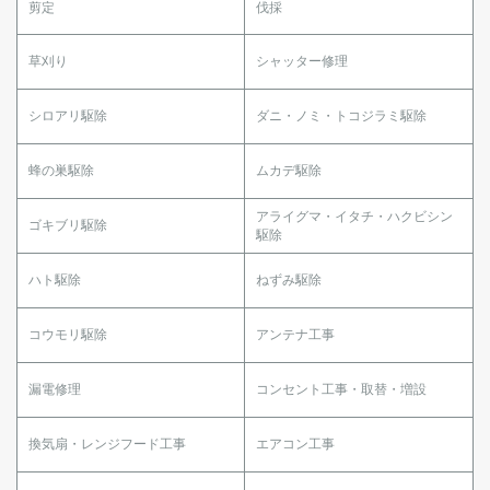
剪定
伐採
草刈り
シャッター修理
シロアリ駆除
ダニ・ノミ・トコジラミ駆除
蜂の巣駆除
ムカデ駆除
アライグマ・イタチ・ハクビシン
ゴキブリ駆除
駆除
ハト駆除
ねずみ駆除
コウモリ駆除
アンテナ工事
漏電修理
コンセント工事・取替・増設
換気扇・レンジフード工事
エアコン工事