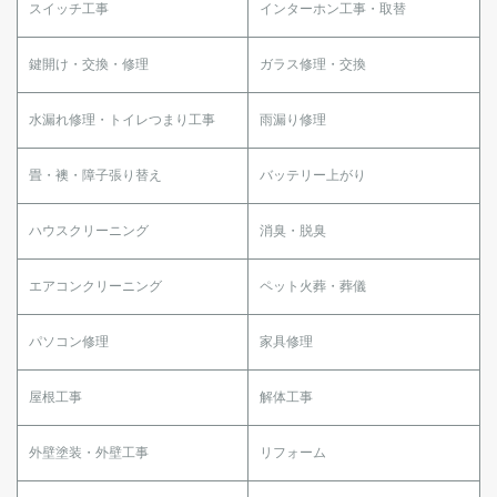
スイッチ工事
インターホン工事・取替
鍵開け・交換・修理
ガラス修理・交換
水漏れ修理・トイレつまり工事
雨漏り修理
畳・襖・障子張り替え
バッテリー上がり
ハウスクリーニング
消臭・脱臭
エアコンクリーニング
ペット火葬・葬儀
パソコン修理
家具修理
屋根工事
解体工事
外壁塗装・外壁工事
リフォーム