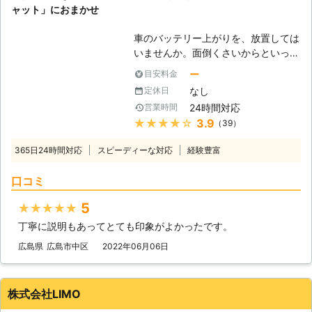
ャット」におまかせ
車のバッテリー上がりを、放置しては
いませんか。面倒くさいからといって
バッテリー上がりを放置してしまう
ー
目安料金
と、タンク内のガソリンが固まって詰
なし
定休日
まりを引き起こす恐れがあります。そ
24時間対応
営業時間
のため、車のバッテリー上がりはすぐ
★★★★★
3.9
（39）
にでも解消する必要があるのです。
もしも車のバッテリー切れが起きたと
365日24時間対応
スピーディーな対応
経験豊富
きは、「株式会社クイックキャット」
におまかせください！ ●車のバッテ
口コミ
リーが上がるのは充電がなくなったか
ら 車のバッテリーが上がってしまう
5
★★★★★
のは、バッテリー内の充電が無くなっ
丁寧に説明もあってとても印象がよかったです。
てしまったからです。車のエンジンは
バッテリー内の電気を利用して動きだ
広島県
広島市中区
2022年06月06日
すので、バッテリー内の電気がなくな
ってしまうと、車は動かなくなりま
す。 またエンジンだけではなくカー
株式会社LIMO
ナビやオーディオといった、電気を利