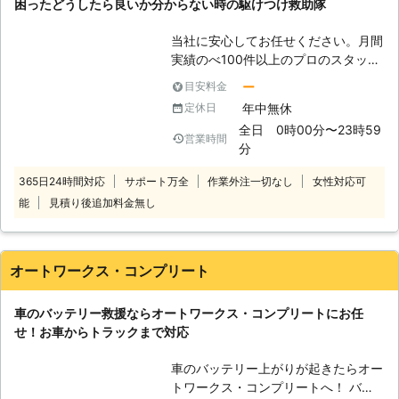
困ったどうしたら良いか分からない時の駆けつけ救助隊
始動（ジャンピング）をおこないま
す。 車のスペシャリストが対応する
当社に安心してお任せください。月間
から、大切な愛車も安心して任せられ
実績のべ100件以上のプロのスタッフ
ます。丁寧で確実な作業が自慢です。
が、対応します。
<積載車完備！車が動かなくなったと
ー
目安料金
きもお任せ> 当店は車のバッテリー上
年中無休
定休日
がり対応のほか、ロードサービスにも
全日 0時00分〜23時59
承っています。積載車を完備している
営業時間
分
ため、事故・故障などによって車を動
かせないときもご依頼ください。 タ
365日24時間対応
サポート万全
作業外注一切なし
女性対応可
イヤのパンク時にも出張対応していま
能
見積り後追加料金無し
すので、車のことならお任せを！ <車
検も受けられる整備工場！いつでもお
頼りください> 当店は認証工場として
車検も受けられる整備工場を設けてい
オートワークス・コンプリート
ます。そのためお車の不調や気になる
ことがあれば、点検や整備もおこない
車のバッテリー救援ならオートワークス・コンプリートにお任
ますので気軽にご来店ください。 オ
せ！お車からトラックまで対応
イル交換やタイヤ交換などの日々のメ
ンテナンスから対応しています。地域
車のバッテリー上がりが起きたらオー
に密着し、皆さんのカーライフを応援
トワークス・コンプリートへ！ バッ
しています。 <実際の施工実績> ●群