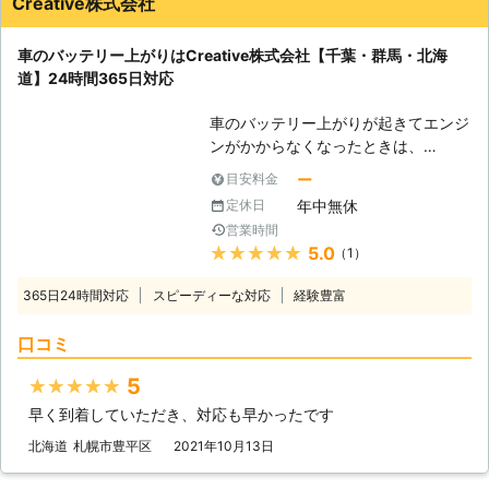
Creative株式会社
を走らせて参りました。だからこそ、
ッテリーが上がった時はぜひ弊社をご
平均16分27秒でお客様の元へ駆けつ
利用くださいませ。
車のバッテリー上がりはCreative株式会社【千葉・群馬・北海
けられるようになったのです。 この
道】24時間365日対応
時間で駆け付けることによって、お客
様は仕事の遅刻などのトラブルを軽減
車のバッテリー上がりが起きてエンジ
することができます。もしも車のエン
ンがかからなくなったときは、
ジンが止まった場合、弊社までご連絡
Creative株式会社にご連絡ください。
くださいませ。連絡後、弊社スタッフ
ー
目安料金
お客様のもとに出張し、エンジンをか
がお客様の元へ駆けつけて車のバッテ
年中無休
定休日
けるお手伝いをいたしま
リーを充電させていただきます。
営業時間
す。
★★★★★
5.0
（1）
<24時間365日車のバッテリー上がり
365日24時間対応
スピーディーな対応
経験豊富
対応！> Creative株式会社は24時間
365日営業しています。「深夜にバッ
口コミ
テリーが上がって動けない」「長期休
暇だから休みの業者が多くてどうしよ
5
★★★★★
う」そんなときにも対応可能です。
早く到着していただき、対応も早かったです
私たちは車のトラブルバスターズとし
て、レッカーやロードサービスを承っ
北海道
札幌市豊平区
2021年10月13日
ています。車のプロがお客様のもとに