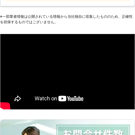
電器を使う・新しいものと交換・救援
になったら当店へ> 車のバッテリーが
の3つの対処方法があります。そのな
上がってエンジンがかからなくなった
かでも、バッテリーに電気を供給して
とき、わたしたち株式会社エスジーモ
※⼀部業者情報は公開されている情報から当社独⾃に収集したもののため、正確性
エンジンをかけるお手伝いをする救援
を担保するものではございません。
ータースにご連絡ください。高崎市近
が、時間と費用をかけず済ませられま
郊地域に駆け付け、エンジンをかける
す。 当店はご連絡をいただければ、
ための救援作業をおこないます。地域
お客様の元に迅速に伺い、救援でエン
密着で対応していますのでスピーディ
ジンをかけるお手伝いしますよ。乗用
にお伺いできます。 （対応エリア）
車だけでなく、トラックも対応できま
群馬県 高崎市,前橋市,安中市,富岡
すのでまずはご連絡お待ちしていま
市,藤岡市,渋川市,佐波郡玉村町,吾妻
す。 ●24時間レッカー対応！緊急時
郡東吾妻町,吾妻郡長野原町,甘楽郡甘
は当店にご連絡を 当店はロードサー
楽町,北群馬郡榛東村 <車検も受けら
ビスで緊急時の車のトラブルに駆け付
れる認証工場！プロが対応します> 株
けるのはもちろん、レッカーなら24
式会社エスジーモータースは認証工場
時間対応しています。思わぬ事故やト
として、車検もできる設備が整った工
ラブルによって「車が動かなくなっ
場です。整備士も在籍しており、車の
た！」そんなときは当店のレッカーサ
プロがバッテリー上がりの起きた車の
ービスをご利用ください。 元々車の
救援に伺いますよ。技術も知識もある
整備を専門としていた工場ですので、
スタッフだから、安心してお任せでき
車のノウハウのあるスタッフが在籍し
ます。 <車の不調があったら当店にお
ています。安心してお任せください。
任せ> 通常は工場で車の整備や板金な
オートワークス・コンプリートでは、