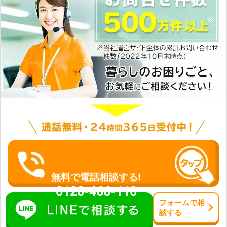
どをおこなっています。車の不調があ
車のバッテリー対処によってお客様の
ったときには、当店にお任せくださ
カーライフをサポートしています。普
い。愛車を安全に長く乗り続けるに
段気を付けていても、急に起こってし
は、定期的なメンテナンスが欠かせま
まうのがバッテリー上がりです。群馬
せん。当店では点検・修理・メンテナ
県利根郡に拠点を置き、近郊までサー
ンスの整備においても、丁寧な技術で
ビスに伺いますので、ご連絡お待ちし
対応しています。車のことでお困りご
ています。
とがあれば、お気軽にご相談くださ
い。
無料で電話相談する!
0120-466-110
フォーム
で
相
談
する