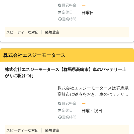
テリー上がりは、ライトをつけたまま
ー
目安料金
馬県渋川市 依頼内容：車を止めてテ
過ごしたときや、長らく車を動かして
レビを見ていたらエンジンがかからな
日曜日
定休日
ないときに起こりやすいです。以下の
くなった メーカー：スバル 料金：
営業時間
ことに当てはまりませんか？ 「鍵は
10,000円 ●群馬県前橋市 依頼内容：
開いたけどエンジンがかからない」
ライトのつけっぱなしによりエンジン
スピーディーな対応
経験豊富
「エンジンかけるときにスターターが
がかからなくなった。 メーカー：ト
キュルキュル鳴らない」 「エンジン
ヨタ 料金：22,000円
だけでなく、パワーウィンドウも動か
ない」 エンジンがかからない原因は
株式会社エスジーモータース
複数ありますが、以上のような状態で
あると車のバッテリー上がりが原因と
株式会社エスジーモータース【群馬県高崎市】車のバッテリー上
考えられます。車のバッテリーあがり
がりに駆けつけ
は、バッテリーの充電ができる状況で
ない場合には、救援が必要です。 当
株式会社エスジーモータースは群馬県
店は整備工場を構えていますが、ロー
高崎市に拠点をおき、車のバッテリー
ドサービスとして車のバッテリー上が
上がりの救援をしています。急なバッ
りをはじめ、車のトラブルにあったと
ー
目安料金
テリー上がりで「エンジンがかからな
きの対応もおこなっています。気軽に
日曜・祝日
定休日
い」そんなときは駆け付けま
ご相談ください。 ●乗用車からトラ
営業時間
す。
ックまでバッテリー上がりはお任せ！
<高
車のバッテリー上がりが起きたら、充
スピーディーな対応
経験豊富
崎市近郊に出張！車のバッテリー切れ