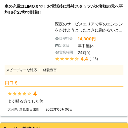
用する電装部品もバッテリー切れによ
車の充電はLIMOまで！お電話後に弊社スタッフがお客様の元へ平
って動かなくなってしまいます。
均16分27秒で到着!!
●24時間365日で対応可能！突然の事
態にも安心して作業を依頼することが
深夜のサービスエリアで車のエンジン
できます 車のバッテリーが上がって
をかけようとしたときに動かないと、
しまったことに気づくのは、車を運転
困ってしまいますよね。エンジンがか
しようとしたけれどうんともすんとも
14,300円
目安料金
からなければ自宅にも帰れない、観光
動かないときです。実際に運転をしよ
年中無休
定休日
もできないので八方塞がりです。 そ
うとしたその瞬間に気が付くので、時
24時間
営業時間
んなときこそ、弊社「LＩMO」がお
間的に余裕がないことも多いでしょ
★★★★★
4.4
（115）
客様の元へすぐに駆けつけてお助けし
う。 そんなときこそ、弊社「株式会
ます！ 弊社の強みは、お客様からお
社クイックキャット」の出番です！弊
スピーディーな対応
経験豊富
電話をいただいたてから平均16分27
社は、24時間365日対応していま
秒でお客さまの元へ駆け付けることで
す。毎日いつでもお客様のご依頼に備
口コミ
す。弊社は10万件以上の実績を積ん
えて準備しているからこそ、お客様か
できたからこそ、どのルートを使えば
らご連絡があったときに迅速に駆けつ
4
★★★★★
最短でお客様の元にいけるか見極める
けることができるのです。 また最短
よく喋る方でした笑
ことができます。 例えば、同じこと
30分で対応できるので、バッテリー
を何度も反復すると、作業内容を覚え
大分県
速見郡日出町
2022年06月06日
のトラブルに迅速に解決して、車を走
てすぐに答えを出せるようになります
らせることが可能です。お客様がすぐ
よね。弊社も、多くのお客様のもとへ
にでも運転ができる状況になるように
駆けつけるときに何度も道を検索し車
努めさせていただきますので、車のバ