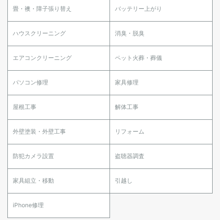
畳・襖・障子張り替え
バッテリー上がり
ハウスクリーニング
消臭・脱臭
エアコンクリーニング
ペット火葬・葬儀
パソコン修理
家具修理
屋根工事
解体工事
外壁塗装・外壁工事
リフォーム
防犯カメラ設置
盗聴器調査
家具組立・移動
引越し
iPhone修理