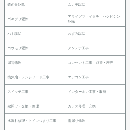
蜂の巣駆除
ムカデ駆除
アライグマ・イタチ・ハクビシン
ゴキブリ駆除
駆除
ハト駆除
ねずみ駆除
コウモリ駆除
アンテナ工事
漏電修理
コンセント工事・取替・増設
換気扇・レンジフード工事
エアコン工事
スイッチ工事
インターホン工事・取替
鍵開け・交換・修理
ガラス修理・交換
水漏れ修理・トイレつまり工事
雨漏り修理