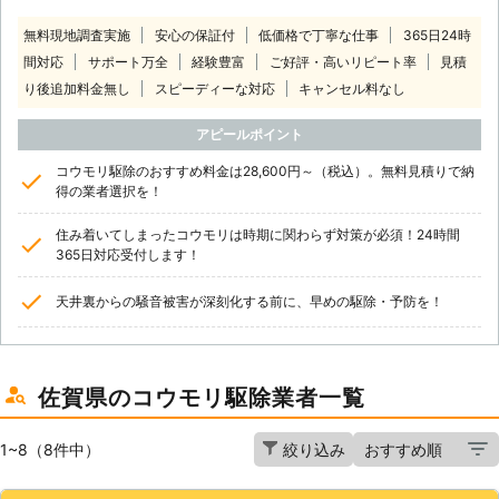
無料現地調査実施
安心の保証付
低価格で丁寧な仕事
365日24時
間対応
サポート万全
経験豊富
ご好評・高いリピート率
見積
り後追加料金無し
スピーディーな対応
キャンセル料なし
アピールポイント
コウモリ駆除のおすすめ料金は28,600円～（税込）。無料見積りで納
得の業者選択を！
住み着いてしまったコウモリは時期に関わらず対策が必須！24時間
365日対応受付します！
天井裏からの騒音被害が深刻化する前に、早めの駆除・予防を！
佐賀県のコウモリ駆除業者一覧
1~8（8件中）
絞り込み