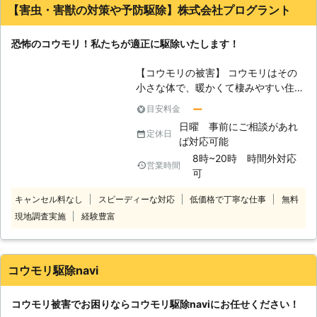
【害虫・害獣の対策や予防駆除】株式会社プログラント
恐怖のコウモリ！私たちが適正に駆除いたします！
【コウモリの被害】 コウモリはその
小さな体で、暖かくて棲みやすい住宅
を選び、とても小さな隙間から侵入し
ー
目安料金
天井裏などに巣をつくります。コウモ
日曜 事前にご相談があれ
リは夜行性のため、日中はじっとして
定休日
ば対応可能
いますので、同じ場所に糞をします。
8時~20時 時間外対応
また、天井裏にシミが出来たり、乾燥
営業時間
可
した糞が空気中を飛び回るので、私た
ち人間に感染症を引き起こすことも少
キャンセル料なし
スピーディーな対応
低価格で丁寧な仕事
無料
なくありません。さらにコウモリには
現地調査実施
経験豊富
ノミやダニが寄生しているため、二次
被害が発生することも充分考えられま
す。 【コウモリを駆除するには】 コ
ウモリは「鳥獣保護法」という制度が
コウモリ駆除navi
あるせいで、許可なく殺処分すること
は許されていません。そのため、我々
コウモリ被害でお困りならコウモリ駆除naviにお任せください！
専門の業者では、十分な調査を行った