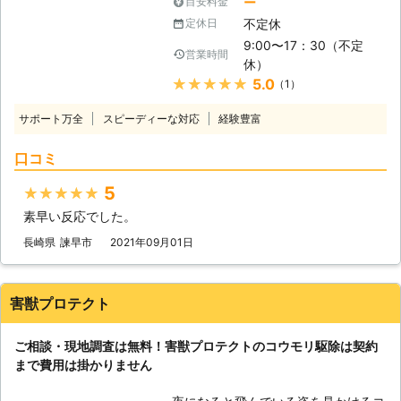
ー
目安料金
ードでは、そんなコウモリのことでお
前にお客様にご確認したうえで調査・
不定休
定休日
悩み・お困りの方にしっかりと対応さ
見積もりに費用をいただく場合がござ
9:00〜17：30（不定
せていただいております。 コウモリ
います。
営業時間
休）
は、蛾やユスリカなどの虫を捕食する
★★★★★
5.0
（1）
ため益獣としての役割もある鳥です
が、コウモリによる糞や尿などの被害
サポート万全
スピーディーな対応
経験豊富
は人体や環境に悪影響を及ぼします。
天井裏などで羽音が聞こえた場合は、
口コミ
コウモリが棲み着いている可能性があ
りますので、そのようなときは私たち
5
★★★★★
株式会社エム・トレードまで一度ご相
素早い反応でした。
談ください。 経験豊富で実績豊富な
熟練のプロがお伺いし、確認いたしま
長崎県
諫早市
2021年09月01日
す。
害獣プロテクト
ご相談・現地調査は無料！害獣プロテクトのコウモリ駆除は契約
まで費用は掛かりません