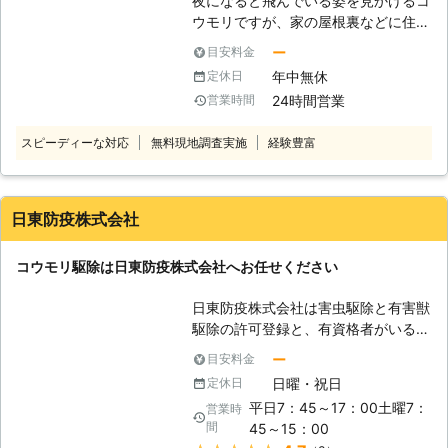
夜になると飛んでいる姿を見かけるコ
ウモリですが、家の屋根裏などに住み
着かれてしまうと、かなり厄介な害獣
ー
目安料金
となることをご存知でしょうか。 コ
年中無休
定休日
ウモリの被害で一番深刻なのが、糞や
24時間営業
営業時間
尿による被害です。コウモリは一日に
排泄する糞や尿の量が多く、少しの期
スピーディーな対応
無料現地調査実施
経験豊富
間住み着かれただけでも悪臭や天井の
建材の劣化を引き起こします。 しか
も、コウモリの糞には多くの雑菌が含
まれているため、さまざまな感染症を
日東防疫株式会社
引き起こす可能性があるのです。 早
く対応するために自力での駆除を考え
コウモリ駆除は日東防疫株式会社へお任せください
る方もいらっしゃるかもしれません。
しかし、ご自身での駆除はコウモリの
日東防疫株式会社は害虫駆除と有害獣
出入り口を塞いでいないなど、といっ
駆除の許可登録と、有資格者がいる害
たミスがあると再発する可能性が高く
虫駆除の専門店です。 駆除から再発
なってしまいます。 駆除したと思い
ー
目安料金
防止まで徹底的に問題を解決いたしま
込んで放置してしまい、いつの間にか
日曜・祝日
定休日
す。 【コウモリ駆除】 こんなとき
状況が悪化していた……なんて事も考
平日7：45～17：00土曜7：
営業時
は、日東防疫株式会社へお任せくださ
えられるのです。 そのため、コウモ
間
45～15：00
い。 ・夜になると天井裏でガサガサ
リの気配を感じたらすぐに専門業者で