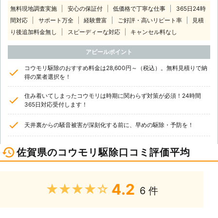
無料現地調査実施
安心の保証付
低価格で丁寧な仕事
365日24時
間対応
サポート万全
経験豊富
ご好評・高いリピート率
見積
り後追加料金無し
スピーディーな対応
キャンセル料なし
アピールポイント
コウモリ駆除のおすすめ料金は28,600円～（税込）。無料見積りで納
得の業者選択を！
住み着いてしまったコウモリは時期に関わらず対策が必須！24時間
365日対応受付します！
天井裏からの騒音被害が深刻化する前に、早めの駆除・予防を！
佐賀県のコウモリ駆除口コミ評価平均
4.2
★★★★★
6 件