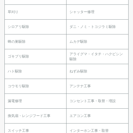
草刈り
シャッター修理
シロアリ駆除
ダニ・ノミ・トコジラミ駆除
蜂の巣駆除
ムカデ駆除
アライグマ・イタチ・ハクビシン
ゴキブリ駆除
駆除
ハト駆除
ねずみ駆除
コウモリ駆除
アンテナ工事
漏電修理
コンセント工事・取替・増設
換気扇・レンジフード工事
エアコン工事
スイッチ工事
インターホン工事・取替