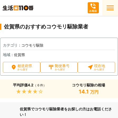
佐賀県のおすすめコウモリ駆除業者
カテゴリ：
コウモリ駆除
地域：
佐賀県
都道府県
郵便番号
現在地
から探す
から探す
から探す
平均評価
4.2
コウモリ駆除の相場
（ 6 件）
★★★★★
14.1
万円
佐賀県でコウモリ駆除業者をお探しの方はお電話くださ
い！