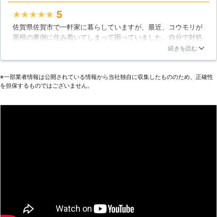
5
★★★★★
佐賀県佐賀市で一軒家に暮らしていますが、最近、コウモリが
屋根の裏側に住み着いてしまって困っていました。自分で対処
することはできませんし、悩んで専門業者に依頼することにし
続きを読む
ました。問い合わせると料金もほどほどだったのでお願いし
て、スタッフさんが来てくれて駆除してくれました。コウモリ
※⼀部業者情報は公開されている情報から当社独⾃に収集したもののため、正確性
がいなくなり、安心して暮らせるようになりました。
を担保するものではございません。
佐賀県
佐賀市
2016年11月13日