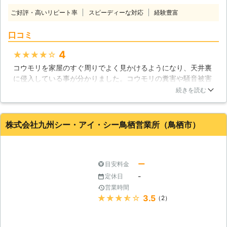
一つではないでしょうか。害獣プロテ
ご好評・高いリピート率
スピーディーな対応
経験豊富
クトでは万が一、再発した場合は、無
料で再駆除させていただきます。安心
口コミ
してご依頼ください。 〇消臭、消毒
だけではありません！修繕まで丸ごと
4
★★★★★
対応いたします。 害獣プロテクトの
スタッフには建築経験者が多く集まっ
コウモリを家屋のすぐ周りでよく見かけるようになり、天井裏
ています。そのためコウモリの糞で劣
に侵入している事が分かりました。コウモリの糞害や騒音被害
化した天井裏の修繕まで対応可能とな
が大きくなる前に、駆除を依頼しようと思い、ホームページに
続きを読む
っています。本来であれば別々に頼ま
施工事例や施工方法が詳しく掲載されているあんじんグループ
なければいけない、害獣駆除と修繕を
本部にお願いしました。コウモリ追い払いや清掃、コウモリ忌
トータルでご依頼できますので、余分
避剤の塗布、侵入口の隙間対策など、とてもしっかりと作業し
株式会社九州シー・アイ・シー鳥栖営業所（鳥栖市）
な手間を減らし修繕まで丸ごとご相談
て頂き、助かりました。
いただけます。 コウモリはとても小
佐賀県
伊万里市
2018年12月30日
さく、小さな隙間からでも天井裏に入
りこんできます。その隙間を全て塞
ー
目安料金
ぎ、再発を防止するのは素人では難し
-
定休日
いものです。 中途半端な対策をおこ
営業時間
ない、被害を長引かせてしまうよりコ
★★★★★
3.5
（2）
ウモリを見つけたらすぐに害獣プロテ
クトへご相談ください。 弊社には害