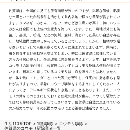
佐賀県は、全国的に見ても所有面積が狭いのですが、温暖な気候、肥沃
な土壌といった自然条件を活かして県内各地で様々な農業が営まれてい
ます。タマネギ、みかん、いちご、米などは生産力が高く、特にハウス
みかんは全国でも上位の生産力を誇っています。また、農地以外にも筑
後川、嘉瀬川、松浦川などの河川、森林、海といった美しい自然が存在
し、地域住民に癒やしを与えていることでしょう。しかし、植物や水辺
が多いとどうしても虫も多くなり人々に疎まれてしまいます。同時に、
虫を捕食する野生動物も増えてしまい、時には佐賀県に居住している
方々の住居に侵入し、住居環境に悪影響を与えます。近年、日本各地で
コウモリの出没が増え、佐賀県においてもコウモリ駆除の依頼が増えて
います。日本に生息しているコウモリは、血を吸うことはありません
が、体や糞にノミ、ダニといった害虫が寄生し、住宅内に撒き散らす恐
れがありますので、早急にコウモリ駆除をするようにしてください。人
によっては、アレルギー症状を引き起こすこともあります。また、コウ
モリの糞をそのままにしておくと住宅の建材が傷み、コウモリ駆除だけ
ではなく修繕費用もかかってしまいます。佐賀県は自然に恵まれている
のが魅力ですが、その反面コウモリによる被害は油断できません。
生活110番TOP
害獣駆除
コウモリ駆除
佐賀県のコウモリ駆除業者一覧