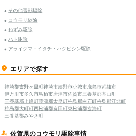
その他害獣駆除
コウモリ駆除
ねずみ駆除
ハト駆除
アライグマ・イタチ・ハクビシン駆除
エリアで探す
神埼郡吉野ヶ里町
神埼市
嬉野市
小城市
鹿島市
武雄市
伊万里市
多久市
鳥栖市
唐津市
佐賀市
三養基郡基山町
三養基郡上峰町
藤津郡太良町
杵島郡白石町
杵島郡江北町
杵島郡大町町
西松浦郡有田町
東松浦郡玄海町
三養基郡みやき町
佐賀県のコウモリ駆除事情