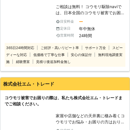
後、コウモリの追い出しを行い、再侵
ご相談は無料！ コウモリ駆除naviで
入されないように侵入口封鎖をいたし
は、日本全国のコウモリ被害でお困
ます。それに、コウモリには多くの菌
り、お悩みのお客様に対応！ 経験豊
があるため、個人でのコウモリ駆除は
ー
目安料金
富なスタッフがご自宅に住み着いたコ
お勧めできません。触れてしまっただ
年中無休
定休日
ウモリを迅速・丁寧に駆除いたします
けで感染症になることはありません
24時間
営業時間
ので安心してお任せください。 万全
が、乾燥した糞が空気中に飛び散るこ
なサポートでお客様にコウモリ駆除サ
とで、人間の肺の中に入ってしまい、
365日24時間対応
ご好評・高いリピート率
サポート万全
スピー
ービスを提供いたします。 いざとい
気付かない内に引き起こすケースもあ
ディーな対応
低価格で丁寧な仕事
安心の保証付
無料現地調査実
うときはコウモリ駆除naviにご連絡く
ります。 一度棲みつかれてしまう
ださい。 コウモリ駆除naviは、日本
施
経験豊富
見積り後追加料金無し
と、駆除を行わない限り棲み続けてし
全国の加盟店と提携し、さまざまな地
まうので早めの対策が必要です。コウ
域でご依頼を受け付けております。
モリ被害でお困りの方は出来るだけ早
また、お電話での相談は年中無休24
急に株式会社プログラントへご連絡く
株式会社エム・トレード
時間対応で受け付けております。 ご
ださい！お待ちしております！
依頼しにくい早朝や深夜であろうとい
コウモリ被害でお困りの際は、私たち株式会社エム・トレードま
つでもどこでも遠慮なくご連絡くださ
でご相談ください。
い。 お電話一本で最短即日対応いた
します。 まずはお客様のご不安を解
家屋や店舗などの天井裏に棲み着くコ
消するために、現地調査や無料見積も
ウモリでお悩み・お困りの方はおりま
りなどのご説明をいたします。 ※対応
せんか？ 私たち株式会社エム・トレ
エリア・加盟店・現場状況により、事