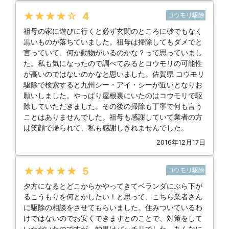
★★★★★
4
コウモリ駆除
祖母の家に遊びに行くと必ず玄関のところに砂でもなく
黒いものが落ちていました。祖母は掃除してもダメでと
言っていて、何か動物がいるのかな？って思っていまし
た。私も気になったので調べてみるとコウモリの可能性
が高いのではないのかなと思いました。佐賀県 コウモリ
駆除で検索すると九州シー・アイ・シーが近いとなりお
願いしました。やっぱり屋根裏にいたのはコウモリで駆
除していただきました。その後の掃除も丁寧で何も言う
ことはありませんでした。祖母も感謝していて業者の方
は笑顔で帰られて、私も感謝しきれませんでした。
2016年12月17日
★★★★★
5
コウモリ駆除
夕方になるとどこからかやってきてベランダにぶら下が
るこうもりを何とかしたい！と思って、こちら業者さん
に駆除の相談をさせてもらいました。住みついているわ
けではないのでお安くできますとのことで、対策をして
いただいたのですが、効果はバッチリでした。あんなに