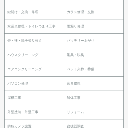
鍵開け・交換・修理
ガラス修理・交換
水漏れ修理・トイレつまり工事
雨漏り修理
畳・襖・障子張り替え
バッテリー上がり
ハウスクリーニング
消臭・脱臭
エアコンクリーニング
ペット火葬・葬儀
パソコン修理
家具修理
屋根工事
解体工事
外壁塗装・外壁工事
リフォーム
防犯カメラ設置
盗聴器調査