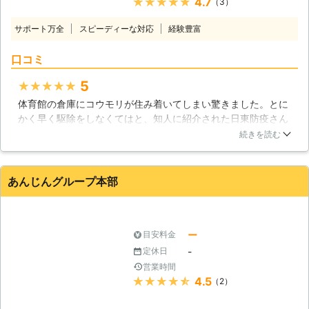
★★★★★
4.7
（3）
と音がするとき。 ・夜になると毎日
ある害獣プロテクトにご相談くださ
軒下にコウモリが来るとき。 ・屋根
い。 弊社では発生しているコウモリ
サポート万全
スピーディーな対応
経験豊富
裏にコウモリが住み着いてしまったと
を全て駆除したうえで、出入り口とな
き。 ・床下にコウモリが住み着いて
る箇所を全て封鎖。コウモリの嫌がる
口コミ
しまったときなど。 日東防疫株式会
薬剤を散布するなどしてコウモリの再
社は、大分以外にも支店を持ち、幅広
来を防ぎます。 確実にコウモリを駆
5
★★★★★
いエリアをカバーできます。 豊富な
除する害獣プロテクトには、この他に
体育館の倉庫にコウモリが住み着いてしまい驚きました。とに
害虫駆除の実績をもち、常にお客様に
も選ばれる理由があります。 【害獣
かく早く駆除をしなくてはと、知人に紹介された日東防疫さん
は親切丁寧で満足していただけるサー
プロテクトが選ばれる理由】 〇写真
に連絡をしました。コウモリなんて経験もなかったので、料金
ビスを提供しています。 コウモリに
続きを読む
撮影調査＆見積りは無料です。 害獣
面が不安でしたが、それほどでもなく簡単に駆除ができよかっ
困ったときには、迷わずに日東防疫株
プロテクトの現地調査は外観や内観を
たです。結構、感じのよい業者さんだという印象を受けまし
式会社へご相談ください。
見るだけではありません。被害のある
た。頼りになる感じです。
あんじんグループ本部
天井裏、屋根裏まで入り込み、被害状
大分県
別府市
2016年12月30日
況をキチンと確認いたします。その際
に写真を撮らせていただき、被害状況
をご説明、対処法とお見積りをご提示
ー
目安料金
させていただきます。 調査やお見積
-
定休日
りには費用は発生いたしません。完全
営業時間
無料ですのでお気軽にご依頼くださ
★★★★★
4.5
（2）
い。 〇最長5年の保証付き 作業完了
後の再発はお客様に付きまとう不安の