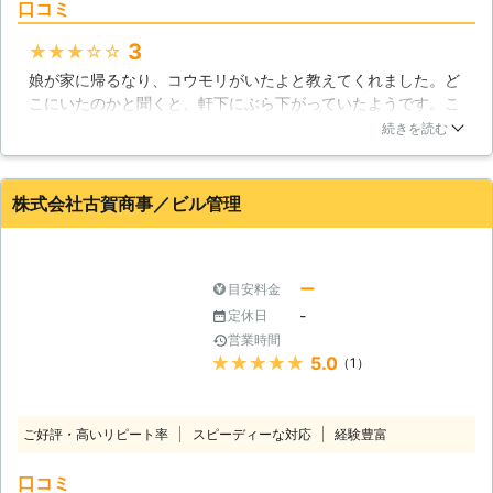
獣駆除歴10年の経験があります。 コ
口コミ
ウモリ駆除の業者の力をかりて、快適
な住空間を取り戻しましょう。
3
★★★★★
娘が家に帰るなり、コウモリがいたよと教えてくれました。ど
こにいたのかと聞くと、軒下にぶら下がっていたようです。こ
れでは、家の中に入ってくるのも時間の問題なので、業者さん
続きを読む
に依頼して、自宅に近寄ってこないようにしていただきまし
た。業者さんの丁寧な作業のおかげで、見かけなくなりまし
た。またコウモリが出たら、よろしくお願いします。
株式会社古賀商事／ビル管理
佐賀県
鳥栖市
2016年12月18日
ー
目安料金
-
定休日
営業時間
★★★★★
5.0
（1）
ご好評・高いリピート率
スピーディーな対応
経験豊富
口コミ