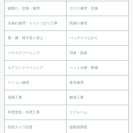
鍵開け・交換・修理
ガラス修理・交換
水漏れ修理・トイレつまり工事
雨漏り修理
畳・襖・障子張り替え
バッテリー上がり
ハウスクリーニング
消臭・脱臭
エアコンクリーニング
ペット火葬・葬儀
パソコン修理
家具修理
屋根工事
解体工事
外壁塗装・外壁工事
リフォーム
防犯カメラ設置
盗聴器調査