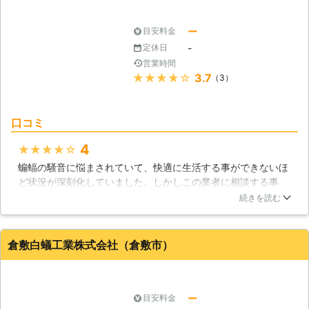
と、コウモリはこの部屋にいるのが嫌になったらしく、外へ飛
んでいきました。
ー
目安料金
岡山県
岡山市東区
2016年11月24日
-
定休日
営業時間
★★★★★
3.7
（3）
口コミ
4
★★★★★
蝙蝠の騒音に悩まされていて、快適に生活する事ができないほ
ど状況が深刻化していました。しかしこの業者に相談する事
で、素早く対応してもらえたので、蝙蝠の騒音被害を一気に排
続きを読む
除する事ができました。精神的にもこの業者は色々とサポート
してもらう事ができて、精神的な負担やストレスも軽減する事
ができたので満足しています。
倉敷白蟻工業株式会社（倉敷市）
岡山県
岡山市南区
2016年10月22日
ー
目安料金