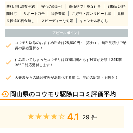
無料現地調査実施
安心の保証付
低価格で丁寧な仕事
365日24時
間対応
サポート万全
経験豊富
ご好評・高いリピート率
見積
り後追加料金無し
スピーディーな対応
キャンセル料なし
アピールポイント
コウモリ駆除のおすすめ料金は28,600円～（税込）。無料見積りで納
得の業者選択を！
住み着いてしまったコウモリは時期に関わらず対策が必須！24時間
365日対応受付します！
天井裏からの騒音被害が深刻化する前に、早めの駆除・予防を！
岡山県のコウモリ駆除口コミ評価平均
4.1
★★★★★
29 件