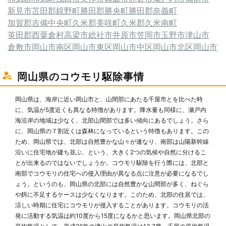
新見市
苫田郡鏡野町
勝田郡勝央町
勝田郡奈義町
加賀郡吉備中央町
久米郡美咲町
久米郡久米南町
英田郡西粟倉村
高梁市
総社市
井原市
笠岡市
玉野市
津山市
倉敷市
岡山市南区
岡山市東区
岡山市中区
岡山市北区
岡山市
岡山県のコウモリ駆除事情
岡山県は、海岸に近い岡山市と、山間部にあたる千屋市とを比べた時
に、気温が5度近くも異なる特徴があります。降水量も同様に、瀬戸内
海沿岸の地域は少なく、北部山間部では多い傾向にあるでしょう。さら
に、岡山県の７割近くは森林になっているという特徴もあります。この
ため、岡山県では、北部は自然豊かな山々が連なり、南部は山陽新幹線
沿いに住宅地が建ち並ぶ、という、大きく2つの気候や自然に分けるこ
とが出来るのではないでしょうか。コウモリ駆除を行う際には、北部と
南部でコウモリの住宅への侵入理由が異なる点に注意が必要になるでし
ょう。というのも、岡山県の北部には自然豊かな山間部が多く、ねぐら
や餌に不足するケースは少なくなります。このため、北部の住居では、
涼しい時期に住宅にコウモリが侵入することがあります。コウモリの活
発に活動する気温は約10度から15度になるかと思います。岡山県北部の