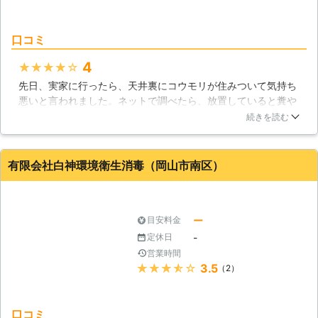
口コミ
4
★★★★★
先日、実家に行ったら、天井裏にコウモリが住みついて気持ち
悪いと言われました。ネットで調べたら、放置していると糞や
尿が堆積して大変なことになる、と知り、駆除業者に依頼する
続きを読む
ことにしました。それで、便利屋そうじゃ家にお願いしまし
た。駆除作業では、ただコウモリを追い出しただけでなく、ま
た来ないように隙間を塞いでもらって助かりました。また何か
有限会社白神環境衛生消毒（岡山市南区）
あったらお願いしたいです。
岡山県
総社市
2016年11月25日
ー
目安料金
-
定休日
営業時間
★★★★★
3.5
（2）
口コミ