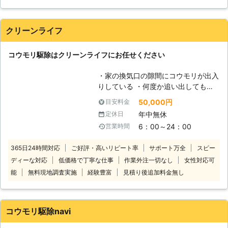
いずれも生きていたのでほうきで挟んで外に出しましたが子供
が蓄積されると屋根裏・天井裏の板に
が噛まれでもしたらと心配になり業者を頼むことにしました。
浸透していってしまい、天井に汚くて
業者というところにお願いしたのですが、分からなかった侵入
大きいシミを作って舞います。そんな
クリーンライフ
経路も一発で見つけていただいた上、マンションの天井の空間
事態になってしまうとシロアリが発生
に巣まで発見していただきました。忌避剤と侵入口をふさいで
してしまう原因にもなりますし、最悪
コウモリ駆除はクリーンライフにお任せください
いただいたおかげで安心して眠ることができます。
の場合はリフォームをすることになっ
てしまうかもしれません。また、コウ
岡山県
瀬戸内市
2016年12月10日
・家の換気口の隙間にコウモリが出入
モリは屋根裏・天井裏を走り回ること
りしている ・何度か追い出しても戻
はありませんが夕方から夜にかけて甲
ってくる ・天井裏に大量のコウモリ
50,000円
目安料金
高い声で鳴くため騒音被害もありま
のフンが溜まっている このようなお
す。そんなことが続くと人間はストレ
年中無休
定休日
悩みでコウモリ駆除業者をお探しなら
スでノイローゼになってしまうのでは
6：00～24：00
営業時間
当社にお任せください 。当社はコウ
ないでしょうか。そんなコウモリはす
モリ駆除実績が数百件以上あります。
ぐに駆除することをおススメしますの
365日24時間対応
ご好評・高いリピート率
サポート万全
スピー
徹底駆除はもちろん、再発防止対策に
で、駆除なら当社におまかせくださ
ディーな対応
低価格で丁寧な仕事
作業外注一切なし
女性対応可
も自信があります。 以前、コウモリ
い！
駆除業者に依頼したが再発して困って
能
無料現地調査実施
経験豊富
見積り後追加料金無し
いるというかたは一度ご相談くださ
い。 お客様のお悩みを解決するお手
伝いをいたします。 コウモリ被害で
コウモリ駆除navi
もっとも悩まされているのが排泄物に
よるトラブルです。 コウモリは一度