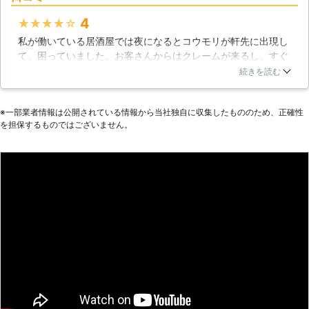
4
★★★★★
私が働いている居酒屋では夜になるとコウモリが軒先に出現し
て、困っていました。お客さんからはクレームが来るし、すぐ
に駆除をすることを決めました。そこで、有限会社白神環境衛
続きを読む
生消毒という業者を呼び、駆除を始めてもらいました。清掃や
除菌などの作業や薬品の散布などをして、コウモリを来ないよ
※⼀部業者情報は公開されている情報から当社独⾃に収集したもののため、正確性
うにしてくれました。やってきたコウモリは捕まえてくれまし
を担保するものではございません。
た。依頼をして良かったです。
岡山県
岡山市南区
2016年12月30日