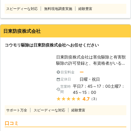
排泄する糞や尿の量が多く、少しの期
スピーディーな対応
無料現地調査実施
経験豊富
間住み着かれただけでも悪臭や天井の
建材の劣化を引き起こします。 しか
も、コウモリの糞には多くの雑菌が含
まれているため、さまざまな感染症を
日東防疫株式会社
引き起こす可能性があるのです。 早
く対応するために自力での駆除を考え
コウモリ駆除は日東防疫株式会社へお任せください
る方もいらっしゃるかもしれません。
しかし、ご自身での駆除はコウモリの
日東防疫株式会社は害虫駆除と有害獣
出入り口を塞いでいないなど、といっ
駆除の許可登録と、有資格者がいる害
たミスがあると再発する可能性が高く
虫駆除の専門店です。 駆除から再発
なってしまいます。 駆除したと思い
ー
目安料金
防止まで徹底的に問題を解決いたしま
込んで放置してしまい、いつの間にか
日曜・祝日
定休日
す。 【コウモリ駆除】 こんなとき
状況が悪化していた……なんて事も考
平日7：45～17：00土曜7：
営業時
は、日東防疫株式会社へお任せくださ
えられるのです。 そのため、コウモ
間
45～15：00
い。 ・夜になると天井裏でガサガサ
リの気配を感じたらすぐに専門業者で
★★★★★
4.7
（3）
と音がするとき。 ・夜になると毎日
ある害獣プロテクトにご相談くださ
軒下にコウモリが来るとき。 ・屋根
い。 弊社では発生しているコウモリ
サポート万全
スピーディーな対応
経験豊富
裏にコウモリが住み着いてしまったと
を全て駆除したうえで、出入り口とな
き。 ・床下にコウモリが住み着いて
る箇所を全て封鎖。コウモリの嫌がる
口コミ
しまったときなど。 日東防疫株式会
薬剤を散布するなどしてコウモリの再
社は、大分以外にも支店を持ち、幅広