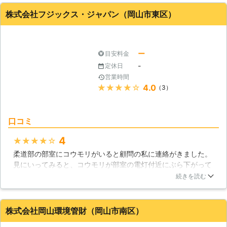
注目が集まり続けています。
株式会社フジックス・ジャパン（岡山市東区）
岡山県
真庭市
2016年12月10日
ー
目安料金
-
定休日
営業時間
★★★★★
4.0
（3）
口コミ
4
★★★★★
柔道部の部室にコウモリがいると顧問の私に連絡がきました。
見にいってみると、コウモリが部室の電灯付近にぶら下がって
いました。他の先生方の意見を聞くと、業者を呼ぶ方がいいと
続きを読む
いう意見が大半なので従うことにしました。やって来た業者を
柔道部へと案内して、現場を見て頂くとすぐに対応できますと
言うので駆除をお願いしました。業者は、外に通じる扉を大き
株式会社岡山環境管財（岡山市南区）
く開けた後、コウモリがいる付近に何かを噴出しました。する