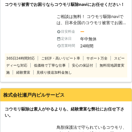
コウモリ被害でお困りならコウモリ駆除naviにお任せください！
住み着いてしまうと巣をつくります、
繁殖力も高いため1匹でも見つけたら
ご相談は無料！ コウモリ駆除naviで
早めの駆除が必要です。 数センチの
は、日本全国のコウモリ被害でお困
隙間さえあれば簡単に侵入できるた
り、お悩みのお客様に対応！ 経験豊
め、コウモリを見つけたらすぐに当社
ー
目安料金
富なスタッフがご自宅に住み着いたコ
までご連絡ください。
年中無休
定休日
ウモリを迅速・丁寧に駆除いたします
24時間
営業時間
ので安心してお任せください。 万全
なサポートでお客様にコウモリ駆除サ
365日24時間対応
ご好評・高いリピート率
サポート万全
スピー
ービスを提供いたします。 いざとい
ディーな対応
低価格で丁寧な仕事
安心の保証付
無料現地調査実
うときはコウモリ駆除naviにご連絡く
ださい。 コウモリ駆除naviは、日本
施
経験豊富
見積り後追加料金無し
全国の加盟店と提携し、さまざまな地
域でご依頼を受け付けております。
また、お電話での相談は年中無休24
株式会社瀬戸内ビルサービス
時間対応で受け付けております。 ご
依頼しにくい早朝や深夜であろうとい
コウモリ駆除は素人がやるよりも、経験豊富な弊社にお任せ下さ
つでもどこでも遠慮なくご連絡くださ
い。
い。 お電話一本で最短即日対応いた
します。 まずはお客様のご不安を解
鳥獣保護法で守られているコウモリ、
消するために、現地調査や無料見積も