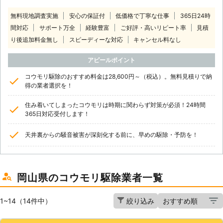
無料現地調査実施
安心の保証付
低価格で丁寧な仕事
365日24時
間対応
サポート万全
経験豊富
ご好評・高いリピート率
見積
り後追加料金無し
スピーディーな対応
キャンセル料なし
アピールポイント
コウモリ駆除のおすすめ料金は28,600円～（税込）。無料見積りで納
得の業者選択を！
住み着いてしまったコウモリは時期に関わらず対策が必須！24時間
365日対応受付します！
天井裏からの騒音被害が深刻化する前に、早めの駆除・予防を！
岡山県のコウモリ駆除業者一覧
1~14（14件中）
絞り込み