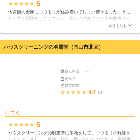
来を防ぎます。 確実にコウモリを駆
5
★★★★★
いエリアをカバーできます。 豊富な
除する害獣プロテクトには、この他に
体育館の倉庫にコウモリが住み着いてしまい驚きました。とに
害虫駆除の実績をもち、常にお客様に
も選ばれる理由があります。 【害獣
かく早く駆除をしなくてはと、知人に紹介された日東防疫さん
は親切丁寧で満足していただけるサー
プロテクトが選ばれる理由】 〇写真
に連絡をしました。コウモリなんて経験もなかったので、料金
ビスを提供しています。 コウモリに
続きを読む
撮影調査＆見積りは無料です。 害獣
面が不安でしたが、それほどでもなく簡単に駆除ができよかっ
困ったときには、迷わずに日東防疫株
プロテクトの現地調査は外観や内観を
たです。結構、感じのよい業者さんだという印象を受けまし
式会社へご相談ください。
見るだけではありません。被害のある
た。頼りになる感じです。
ハウスクリーニングの明露堂（岡山市北区）
天井裏、屋根裏まで入り込み、被害状
大分県
別府市
2016年12月30日
況をキチンと確認いたします。その際
に写真を撮らせていただき、被害状況
をご説明、対処法とお見積りをご提示
ー
目安料金
させていただきます。 調査やお見積
-
定休日
りには費用は発生いたしません。完全
営業時間
無料ですのでお気軽にご依頼くださ
★★★★★
4.7
（3）
い。 〇最長5年の保証付き 作業完了
後の再発はお客様に付きまとう不安の
一つではないでしょうか。害獣プロテ
口コミ
クトでは万が一、再発した場合は、無
料で再駆除させていただきます。安心
5
★★★★★
してご依頼ください。 〇消臭、消毒
ハウスクリーニングの明露堂に依頼をして、コウモリの駆除を
だけではありません！修繕まで丸ごと
してもらいました。最初は鳩だと思っていたのですが、屋根裏
対応いたします。 害獣プロテクトの