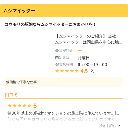
モリ駆除ができる業者を探して対応を依頼。お願いしたアルフ
対策としては4月から5月までにはコ
ァプランさんは入念に調査をされ、コウモリの侵入経路やどの
ウモリにとって良くない環境に仕上げ
ムシマイッター
ような対策をするかなどきちんと説明してくれました。お任せ
ておく必要があると言えます。 【コ
した結果コウモリはいなくなり、汚された屋根裏もきれいにし
ウモリの危険性について】 日本のコ
コウモリの駆除ならムシマイッターにおまかせを！
ていただき大変助かりました。
ウモリは狂犬病による心配はないとさ
れておりますが、それでも安心する事
広島県
東広島市
2016年10月20日
【ムシマイッターのご紹介】 当社、
は出来ません。インフルエンザなどの
ムシマイッターは岡山県を中心に地域
ウィルスに感染してしまう可能性があ
のみなさんのお家に出現する害虫・害
ー
目安料金
りますので、直接手で触ったりする行
獣を駆除している業者です。「ムシマ
為は避ける必要があります。万が一心
月曜日
定休日
イッター」という社名ですが、虫の駆
当たりのある方は、念には念を入れて
9：00～19：00
営業時間
除だけではありません。害獣の駆除も
早めに病院で診断をしてもらう事をオ
★★★★★
4.5
（2）
行っているのです！その害獣の中でも
ススメ致します。
コウモリの駆除を得意としているの
低価格で丁寧な仕事
で、コウモリの被害にお悩みの方は当
社に駆除をおまかせください！ 【コ
口コミ
ウモリが与えてくる被害】 コウモリ
が与えてくる被害はどういったものが
5
★★★★★
あるのでしょうか。コウモリというの
築30年以上の3階建てマンションの最上階に住んでいます。以
はお家の屋根裏・天井裏に巣を作りそ
前から周りをコウモリが飛んでいるのは知っていたのですが、
こに住み着くのですがそこで生活をす
ここ数カ月の間に3度も部屋の中でコウモリを見つけました。
るので糞尿も出しますよね。その糞尿
続きを読む