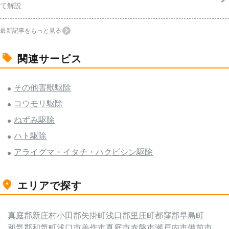
て解説
最新記事をもっと見る
関連サービス
その他害獣駆除
コウモリ駆除
ねずみ駆除
ハト駆除
アライグマ・イタチ・ハクビシン駆除
エリアで探す
真庭郡新庄村
小田郡矢掛町
浅口郡里庄町
都窪郡早島町
和気郡和気町
浅口市
美作市
真庭市
赤磐市
瀬戸内市
備前市