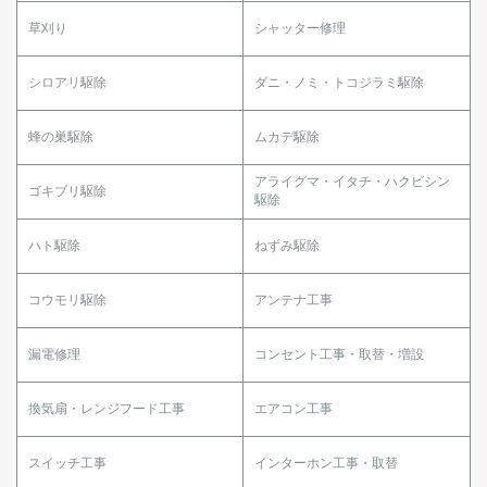
草刈り
シャッター修理
シロアリ駆除
ダニ・ノミ・トコジラミ駆除
蜂の巣駆除
ムカデ駆除
アライグマ・イタチ・ハクビシン
ゴキブリ駆除
駆除
ハト駆除
ねずみ駆除
コウモリ駆除
アンテナ工事
漏電修理
コンセント工事・取替・増設
換気扇・レンジフード工事
エアコン工事
スイッチ工事
インターホン工事・取替