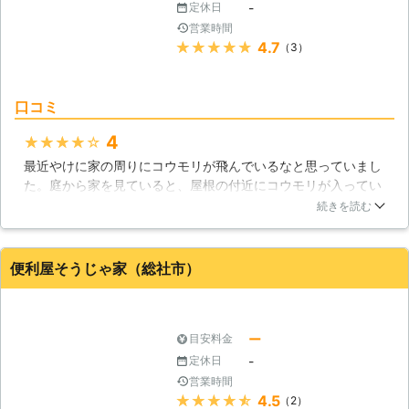
-
定休日
営業時間
★★★★★
4.7
（3）
口コミ
4
★★★★★
最近やけに家の周りにコウモリが飛んでいるなと思っていまし
た。庭から家を見ていると、屋根の付近にコウモリが入ってい
くのを目撃しました。これは大変と思い、こちらに電話しまし
続きを読む
た。初めての経験だったので作業に見入ってしまいましたが、
とても手際が良くて感心しました。おかげ様で無事にコウモリ
は居なくなり、安心して過ごせています。
便利屋そうじゃ家（総社市）
岡山県
倉敷市
2016年11月29日
ー
目安料金
-
定休日
営業時間
★★★★★
4.5
（2）