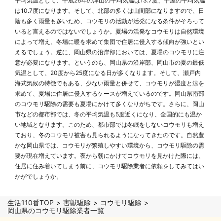
平均気温として、平成26年の津山の平均気温は13.7度、千屋の平均気温
は10.7度になります。そして、北部の多くは山間部になりますので、日
陰も多く雨量も多いため、コウモリの活動が活発になる条件がそろって
いると言えるのではないでしょうか。夏場の活発なコウモリは自然環境
によって増え、冬場に暖を求めて集団で住居に侵入する傾向が強いとい
えるでしょう。逆に、岡山県の沿岸部においては、夏場のコウモリに注
意が必要になります。というのも、岡山県の沿岸部、岡山市の夏の最低
気温として、20度から25度になる日が多くなります。そして、瀬戸内
海式気候の特徴でもある、少ない雨量と併せて、コウモリが湿度と涼を
求めて、夏場に住居に侵入するケースが増えているのです。岡山県南部
のコウモリ駆除の需要も夏場にかけて多くなりがちです。さらに、岡山
市などの都市部では、冬の平均気温も5度近くになり、全国的にも温か
い地域となります。このため、都市部では冬眠をしないコウモリも増え
ており、冬のコウモリ被害も見られるようになってきたのです。自然豊
かな岡山県では、コウモリが繁殖しやすい環境から、コウモリ駆除の需
要が現在増えています。夜から朝にかけてコウモリを見かけた際には、
住居に住み着いてしまう前に、コウモリ駆除業者に依頼をしてみてはい
かがでしょうか。
生活110番TOP
害獣駆除
コウモリ駆除
岡山県のコウモリ駆除業者一覧