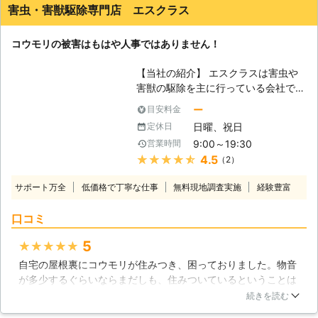
害虫・害獣駆除専門店 エスクラス
コウモリの被害はもはや人事ではありません！
【当社の紹介】 エスクラスは害虫や
害獣の駆除を主に行っている会社であ
り、徹底した駆除で住み心地の良い環
ー
目安料金
境改善をお届けさせて頂いておりま
日曜、祝日
定休日
す。コウモリ駆除についても増加傾向
9:00～19:30
営業時間
が窺えてしまう事態が報告されている
★★★★★
4.5
（2）
事から、1人でも多くの方にお喜び頂
けるよう私たちが全力でサポートさせ
サポート万全
低価格で丁寧な仕事
無料現地調査実施
経験豊富
て頂きます。 【コウモリ対策が必要
な時期】 コウモリにも様々な種類が
口コミ
ありますが、住宅に住み着く習性があ
るのは「アブラコウモリ」と呼ばれる
5
★★★★★
種類になります。彼らは6月から7月
自宅の屋根裏にコウモリが住みつき、困っておりました。物音
にかけて繁殖を行い、一度に3匹前後
が多少するぐらいならまだしも、住みついているということは
の子供を産みます。つまりこれらの時
フンもするわけで、衛生面でも心配があります。実際、時期的
期には住宅に巣を作る可能性が非常に
続きを読む
に気温が高いこともあってか異臭がしていました。そこでコウ
高い事になってしまいますので、事前