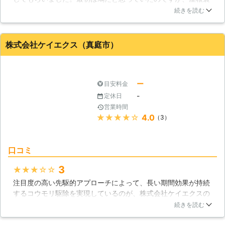
をチェックしてみたら黒い物体がいて腰を抜かしそうになりま
スタッフには建築経験者が多く集まっ
続きを読む
した。スタッフの人は非常になれている様子で、機敏に行動を
ています。そのためコウモリの糞で劣
してくれました。忌避剤を置いて追い払った後には掃除もして
化した天井裏の修繕まで対応可能とな
くれて、至れり尽くせりでしたよ。
っています。本来であれば別々に頼ま
株式会社ケイエクス（真庭市）
なければいけない、害獣駆除と修繕を
岡山県
岡山市北区
2016年12月25日
トータルでご依頼できますので、余分
な手間を減らし修繕まで丸ごとご相談
ー
目安料金
いただけます。 コウモリはとても小
さく、小さな隙間からでも天井裏に入
-
定休日
りこんできます。その隙間を全て塞
営業時間
ぎ、再発を防止するのは素人では難し
★★★★★
4.0
（3）
いものです。 中途半端な対策をおこ
ない、被害を長引かせてしまうよりコ
ウモリを見つけたらすぐに害獣プロテ
口コミ
クトへご相談ください。 弊社には害
3
獣駆除歴10年の経験があります。 コ
★★★★★
ウモリ駆除の業者の力をかりて、快適
注目度の高い先駆的アプローチによって、長い期間効果が持続
な住空間を取り戻しましょう。
するコウモリ駆除を実現しているのが、株式会社ケイエクスの
特徴となっています。作業のスケジュールを作成して、計画的
続きを読む
に駆除を進めていけるのも、同社ならではの優位性として認め
ることが可能です。スタッフの専門性の高さとテクニックにも