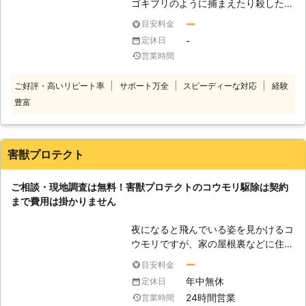
ゴキブリのように捕まえたり殺したり
りなどのご説明をいたします。 ※対応
していたら法律違反で罰金を払わなけ
エリア・加盟店・現場状況により、事
ー
目安料金
ればならなくなってしまうのです。素
前にお客様にご確認したうえで調査・
-
定休日
人が自力での駆除というのは本当に難
見積もりに費用をいただく場合がござ
営業時間
しいのでプロに依頼すべきです。弊社
います。
ではリーズナブルな価格で対応してい
ご好評・高いリピート率
サポート万全
スピーディーな対応
経験
ます。とはいえ、プロの技術と道具で
豊富
確実に追い出しますし、侵入経路は塞
ぐのでもう一度戻ってくるようなこと
はありません。巣としていた箇所は糞
がたくさん転がっており菌やウイルス
害獣プロテクト
が一杯、それをそのまま放置するので
はなくきちんと清掃いたします。 確
ご相談・現地調査は無料！害獣プロテクトのコウモリ駆除は契約
実なお仕事で、皆様にご満足いただい
まで費用は掛かりません
ているのです。
夜になると飛んでいる姿を見かけるコ
ウモリですが、家の屋根裏などに住み
着かれてしまうと、かなり厄介な害獣
ー
目安料金
となることをご存知でしょうか。 コ
年中無休
定休日
ウモリの被害で一番深刻なのが、糞や
24時間営業
営業時間
尿による被害です。コウモリは一日に