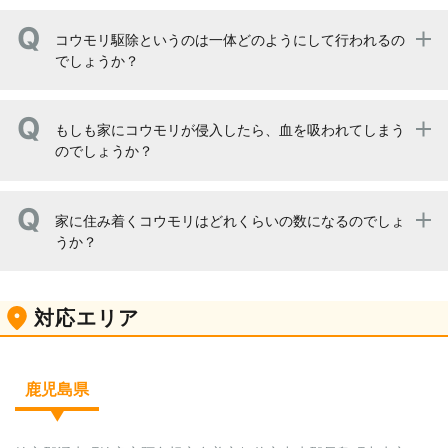
コウモリ駆除というのは一体どのようにして行われるの
でしょうか？
法律で守られているコウモリは許可なく捕獲したり、殺し
もしも家にコウモリが侵入したら、血を吸われてしまう
たりすることができませんので、基本的には追い払うとい
のでしょうか？
う方法でコウモリ駆除を行います。コウモリが嫌う臭いが
するものを侵入口や住処に置いたり、出入り口を塞ぐとい
う方法です。コウモリ予防も同じ方法で行われます。
いいえ、アブラコウモリは血を吸う種類のコウモリではな
家に住み着くコウモリはどれくらいの数になるのでしょ
いのでご安心下さい。害虫を食べて生活していますので、
うか？
皆さまが手を出さない限りは噛み付いてくるということは
ないでしょう。
基本的にアブラコウモリは住処と決めた場所から追い出さ
対応エリア
れない限りは暮らし続けますので、その数はどんどん増え
ていきます。そのために時に100匹以上になる場合もある
ので注意をしないといけません。これだけの数になるとか
なりの糞害になるでしょう。
鹿児島県