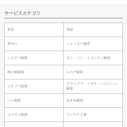
サービスカテゴリ
剪定
伐採
草刈り
シャッター修理
シロアリ駆除
ダニ・ノミ・トコジラミ駆除
蜂の巣駆除
ムカデ駆除
アライグマ・イタチ・ハクビシン
ゴキブリ駆除
駆除
ハト駆除
ねずみ駆除
コウモリ駆除
アンテナ工事