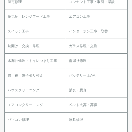
漏電修理
コンセント工事・取替・増設
換気扇・レンジフード工事
エアコン工事
スイッチ工事
インターホン工事・取替
鍵開け・交換・修理
ガラス修理・交換
水漏れ修理・トイレつまり工事
雨漏り修理
畳・襖・障子張り替え
バッテリー上がり
ハウスクリーニング
消臭・脱臭
エアコンクリーニング
ペット火葬・葬儀
パソコン修理
家具修理