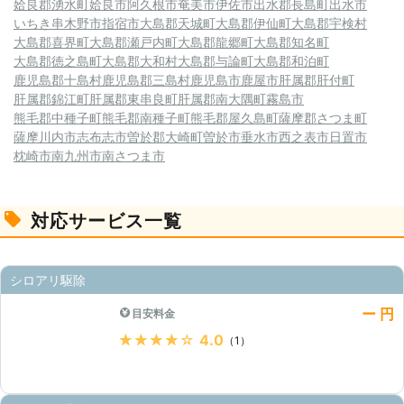
姶良郡湧水町
姶良市
阿久根市
奄美市
伊佐市
出水郡長島町
出水市
いちき串木野市
指宿市
大島郡天城町
大島郡伊仙町
大島郡宇検村
大島郡喜界町
大島郡瀬戸内町
大島郡龍郷町
大島郡知名町
大島郡徳之島町
大島郡大和村
大島郡与論町
大島郡和泊町
鹿児島郡十島村
鹿児島郡三島村
鹿児島市
鹿屋市
肝属郡肝付町
肝属郡錦江町
肝属郡東串良町
肝属郡南大隅町
霧島市
熊毛郡中種子町
熊毛郡南種子町
熊毛郡屋久島町
薩摩郡さつま町
薩摩川内市
志布志市
曽於郡大崎町
曽於市
垂水市
西之表市
日置市
枕崎市
南九州市
南さつま市
対応サービス一覧
シロアリ駆除
ー 円
目安料金
★★★★★
4.0
（1）