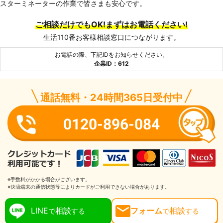
スターミネーターの作業で皆さまも安心です。
ご相談だけでもOK!まずはお電話ください!
生活110番お客様相談窓口につながります。
お電話の際、下記IDをお知らせください。
企業ID：612
通話無料・24時間365日受付中
0120-896-084
※手数料がかかる場合がございます。
※決済端末の通信状態等によりカードがご利用できない場合があります。
LINE
相談
フォーム
相談
で
する
で
する