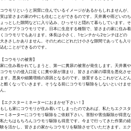
コウモリというと洞窟に住んでいるイメージがあるかもしれませんが、
実は皆さまの家の中にも住むことができるのです。天井裏や雨どいのち
ょっとした隙間などに入り込み、ひっそりと隠れて暮らしています。そ
れがアブラコウモリです。日本に生息する種類で、皆さまの家に住み着
くコウモリでもあります。体長は小さく、1センチから2センチほどの
大きさしかありません。そのためにどれだけ小さな隙間であっても入り
込むことができるのです。
【コウモリの被害】
家に住み着かれてしまうと、第一に糞尿の被害が発生します。天井裏や
コウモリの侵入口近くに糞や尿が溜まり、皆さまの家の環境を悪化させ
ます。悪臭や細菌増殖の原因となるのです。放置するとこれがどんどん
と酷くなっていきます。そうなる前にコウモリ駆除をしないといけませ
ん。
【エクスターミネーターにおまかせ下さい！】
もしも家にコウモリが住み着いてしまったのであれば、私たちエクスタ
ーミネーターにコウモリ駆除をご依頼下さい。害獣や害虫駆除が得意な
私たちはもちろんコウモリ駆除も得意です。今まで行ってきた作業の経
験を活かし、皆さまの家からコウモリを駆除させていただきます。エク