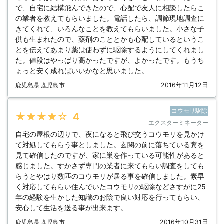
で、自宅に結構飛んできたので、心配で友人に相談したらこ
の業者を教えてもらいました。電話したら、調節現地調査に
きてくれて、いろんなことを教えてもらいました。小さな子
供も生まれたので、薬剤のこととかも心配しているというこ
とを伝えてあまり薬は使わずに駆除するようにしてくれまし
た。値段はやっぱり高かったですが、よかったです。もうち
ょっと安く成ればいいかなと思いました。
鹿児島県 鹿児島市
2016年11月12日
コウモリ駆除
★★★★★
4
エクスターミネーター
自宅の屋根の辺りで、夜になると飛び交うコウモリを見かけ
て対処してもらう事としました。玄関の前に落ちている糞を
見て確信したのですが、家に巣を作っている可能性があると
感じました。すかさず専門の業者に来てもらい調査をしても
らうとやはり数匹のコウモリが居る事を確信しました。素早
く対応してもらい住んでいたコウモリの駆除などさすがに25
年の経験を生かした知識のお陰で良い対応を行ってもらい、
安心して生活を送る事が出来ます。
鹿児島県 鹿児島市
2016年10月31日