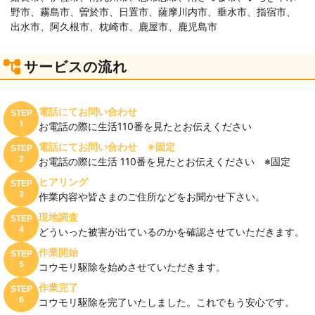
野市、霧島市、曽於市、日置市、薩摩川内市、垂水市、指宿市、
出水市、阿久根市、枕崎市、鹿屋市、鹿児島市
サービスの流れ
電話にてお問い合わせ
STEP
1
お電話の際に生活110番を見たとお伝えください
電話にてお問い合わせ ※固定
STEP
2
お電話の際に生活 110番を見たとお伝えください ※固定
ヒアリング
STEP
3
作業内容や皆さまのご住所などをお聞かせ下さい。
現地調査
STEP
4
どういった被害が出ているのかを確認させていただきます。
作業開始
STEP
5
コウモリ駆除を始めさせていただきます。
作業完了
STEP
6
コウモリ駆除を完了いたしました。これでもう安心です。