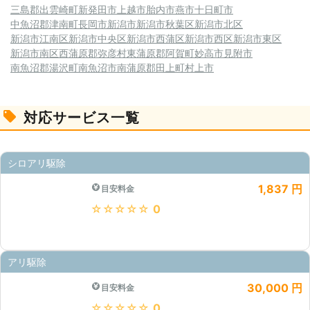
三島郡出雲崎町
新発田市
上越市
胎内市
燕市
十日町市
中魚沼郡津南町
長岡市
新潟市
新潟市秋葉区
新潟市北区
新潟市江南区
新潟市中央区
新潟市西蒲区
新潟市西区
新潟市東区
新潟市南区
西蒲原郡弥彦村
東蒲原郡阿賀町
妙高市
見附市
南魚沼郡湯沢町
南魚沼市
南蒲原郡田上町
村上市
対応サービス一覧
シロアリ駆除
1,837 円
目安料金
★★★★★
0
アリ駆除
30,000 円
目安料金
★★★★★
0