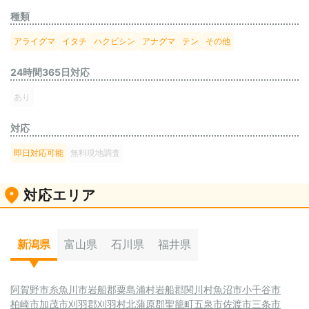
種類
アライグマ
イタチ
ハクビシン
アナグマ
テン
その他
24時間365日対応
あり
対応
即日対応可能
無料現地調査
対応エリア
新潟県
富山県
石川県
福井県
阿賀野市
糸魚川市
岩船郡粟島浦村
岩船郡関川村
魚沼市
小千谷市
柏崎市
加茂市
刈羽郡刈羽村
北蒲原郡聖籠町
五泉市
佐渡市
三条市