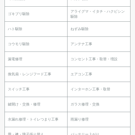
アライグマ・イタチ・ハクビシン
ゴキブリ駆除
駆除
ハト駆除
ねずみ駆除
コウモリ駆除
アンテナ工事
漏電修理
コンセント工事・取替・増設
換気扇・レンジフード工事
エアコン工事
スイッチ工事
インターホン工事・取替
鍵開け・交換・修理
ガラス修理・交換
水漏れ修理・トイレつまり工事
雨漏り修理
畳・襖・障子張り替え
バッテリー上がり