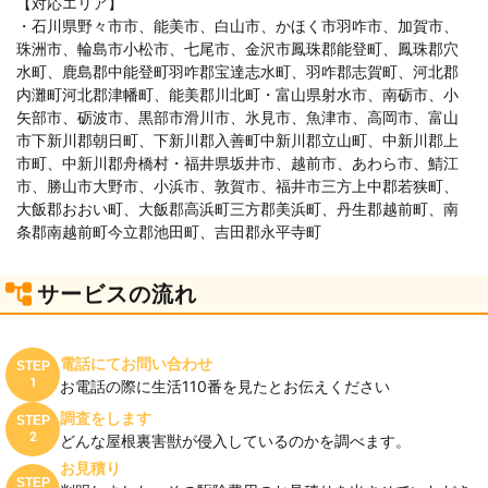
【対応エリア】
・石川県野々市市、能美市、白山市、かほく市羽咋市、加賀市、
珠洲市、輪島市小松市、七尾市、金沢市鳳珠郡能登町、鳳珠郡穴
水町、鹿島郡中能登町羽咋郡宝達志水町、羽咋郡志賀町、河北郡
内灘町河北郡津幡町、能美郡川北町・富山県射水市、南砺市、小
矢部市、砺波市、黒部市滑川市、氷見市、魚津市、高岡市、富山
市下新川郡朝日町、下新川郡入善町中新川郡立山町、中新川郡上
市町、中新川郡舟橋村・福井県坂井市、越前市、あわら市、鯖江
市、勝山市大野市、小浜市、敦賀市、福井市三方上中郡若狭町、
大飯郡おおい町、大飯郡高浜町三方郡美浜町、丹生郡越前町、南
条郡南越前町今立郡池田町、吉田郡永平寺町
サービスの流れ
電話にてお問い合わせ
STEP
1
お電話の際に生活110番を見たとお伝えください
調査をします
STEP
2
どんな屋根裏害獣が侵入しているのかを調べます。
お見積り
STEP