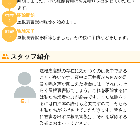
判明しました。その駆除費用のお見積りを出させていただき
3
ます。
駆除開始
STEP
4
屋根裏害獣の駆除を始めます。
駆除完了
STEP
5
屋根裏害獣を駆除しました。その後に予防などをします。
スタッフ紹介
屋根裏害獣の存在に気がつくのは夜中である
ことが多いです。夜中に天井裏から何かの足
音や鳴き声が聞こえた場合には、それはおそ
らく屋根裏害獣でしょう。これを駆除するに
は私たち業者の力が必要です。また駆除をす
横川
るには自治体の許可も必要ですので、そちら
も私たちが取得させていただきます。皆さま
に被害を出す屋根裏害獣は、それを駆除する
業者におまかせください。