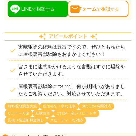
LINE
相談
フォーム
相談
で
する
で
する
アピールポイント
害獣駆除の経験は豊富ですので、ぜひとも私たち
に屋根裏害獣駆除もおまかせください！
皆さまに迷惑をかけるような害獣はすぐに駆除を
させていただきます。
屋根裏害獣駆除について、何か疑問点がありまし
たらご相談ください。対応させていただきます。
無料現地調査実施
低価格で丁寧な仕事
365日24時間対応
サポート万全
経験豊富
ご好評・高いリピート率
見積り後追加料金無し
スピーディーな対応