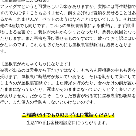
アライグマというと可愛らしい印象がありますが、実際には野生動物で
すので人に懐くこともありません。餌をあげれば愛嬌を見せることはあ
るかもしれませんが、ペットのようになることはないでしょう。それは
他の3種類でも同じです。これらの屋根裏害獣による被害は、まず排泄
物による被害です。糞尿が天井からシミとなったり、悪臭の原因となっ
たりします。また害虫を呼び寄せるものですので、放っておく訳にはい
かないのです。これらを防ぐためにも屋根裏害獣駆除は必要となりま
す。
【屋根裏がめちゃくちゃになります】
被害が出るのは天井から下だけではなく、もちろん屋根裏の中も被害を
受けます。屋根裏に断熱材が敷いていあると、それを剥がして巣にして
しまうのが屋根裏害獣です。また糞尿を貯めたり、食べかけの餌が置い
たままになっていたり、死体がそのままになっていたりと全く良いこと
がありません。だからこそ、こうした被害が出る前に屋根裏害獣駆除を
行い、また侵入の予防もしないといけないのです。
ご相談だけでもOK!まずはお電話ください!
生活110番お客様相談窓口につながります。