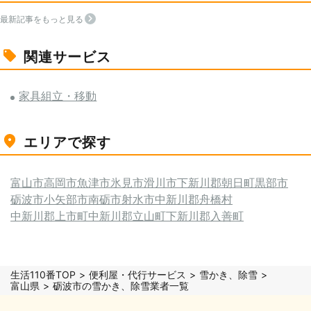
最新記事をもっと見る
関連サービス
家具組立・移動
エリアで探す
富山市
高岡市
魚津市
氷見市
滑川市
下新川郡朝日町
黒部市
砺波市
小矢部市
南砺市
射水市
中新川郡舟橋村
中新川郡上市町
中新川郡立山町
下新川郡入善町
生活110番TOP
便利屋・代行サービス
雪かき、除雪
富山県
砺波市の雪かき、除雪業者一覧