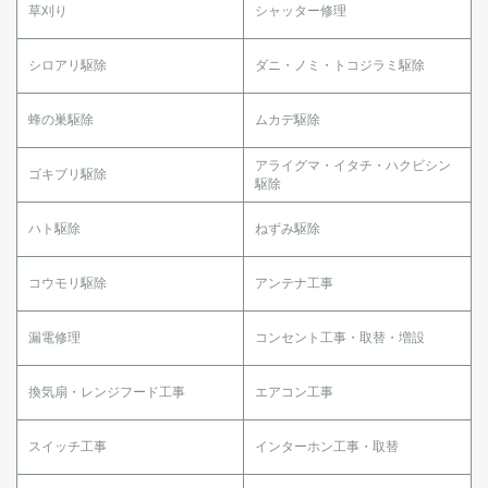
草刈り
シャッター修理
シロアリ駆除
ダニ・ノミ・トコジラミ駆除
蜂の巣駆除
ムカデ駆除
アライグマ・イタチ・ハクビシン
ゴキブリ駆除
駆除
ハト駆除
ねずみ駆除
コウモリ駆除
アンテナ工事
漏電修理
コンセント工事・取替・増設
換気扇・レンジフード工事
エアコン工事
スイッチ工事
インターホン工事・取替