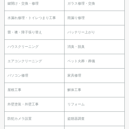
鍵開け・交換・修理
ガラス修理・交換
水漏れ修理・トイレつまり工事
雨漏り修理
畳・襖・障子張り替え
バッテリー上がり
ハウスクリーニング
消臭・脱臭
エアコンクリーニング
ペット火葬・葬儀
パソコン修理
家具修理
屋根工事
解体工事
外壁塗装・外壁工事
リフォーム
防犯カメラ設置
盗聴器調査