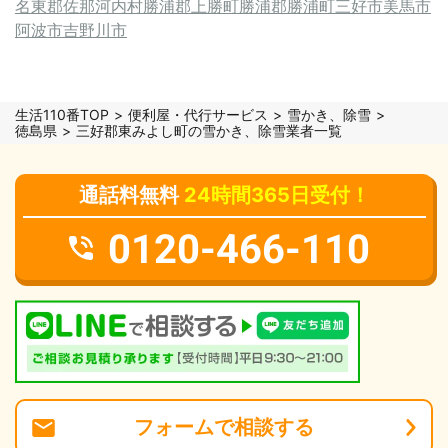
名東郡佐那河内村
勝浦郡上勝町
勝浦郡勝浦町
三好市
美馬市
阿波市
吉野川市
生活110番TOP
便利屋・代行サービス
雪かき、除雪
徳島県
三好郡東みよし町の雪かき、除雪業者一覧
通話料無料
24時間365日受付！
0120-466-110
フォーム
で
相談
する