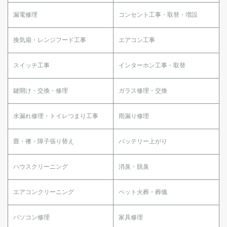
漏電修理
コンセント工事・取替・増設
換気扇・レンジフード工事
エアコン工事
スイッチ工事
インターホン工事・取替
鍵開け・交換・修理
ガラス修理・交換
水漏れ修理・トイレつまり工事
雨漏り修理
畳・襖・障子張り替え
バッテリー上がり
ハウスクリーニング
消臭・脱臭
エアコンクリーニング
ペット火葬・葬儀
パソコン修理
家具修理