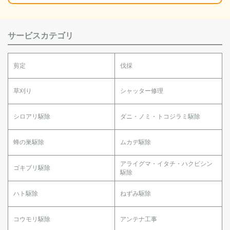
サービスカテゴリ
剪定
伐採
草刈り
シャッター修理
シロアリ駆除
ダニ・ノミ・トコジラミ駆除
蜂の巣駆除
ムカデ駆除
アライグマ・イタチ・ハクビシン
ゴキブリ駆除
駆除
ハト駆除
ねずみ駆除
コウモリ駆除
アンテナ工事