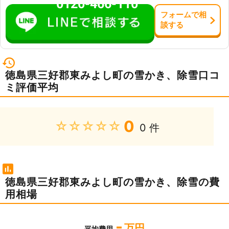
0120-466-110
フォーム
で
相
談
する
徳島県三好郡東みよし町の雪かき、除雪口コ
ミ評価平均
0
★★★★★
0 件
徳島県三好郡東みよし町の雪かき、除雪の費
用相場
-
万円
平均費用