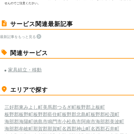
せんのでご注意ください。
サービス関連最新記事
最新記事をもっと見る
関連サービス
家具組立・移動
エリアで探す
三好郡東みよし町
美馬郡つるぎ町
板野郡上板町
板野郡板野町
板野郡藍住町
板野郡北島町
板野郡松茂町
海部郡海陽町
徳島市
鳴門市
小松島市
阿南市
海部郡美波町
海部郡牟岐町
那賀郡那賀町
名西郡神山町
名西郡石井町