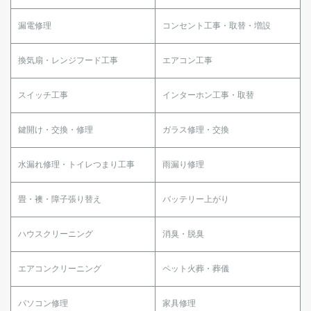
漏電修理
コンセント工事・取替・増設
換気扇・レンジフード工事
エアコン工事
スイッチ工事
インターホン工事・取替
鍵開け・交換・修理
ガラス修理・交換
水漏れ修理・トイレつまり工事
雨漏り修理
畳・襖・障子張り替え
バッテリー上がり
ハウスクリーニング
消臭・脱臭
エアコンクリーニング
ペット火葬・葬儀
パソコン修理
家具修理