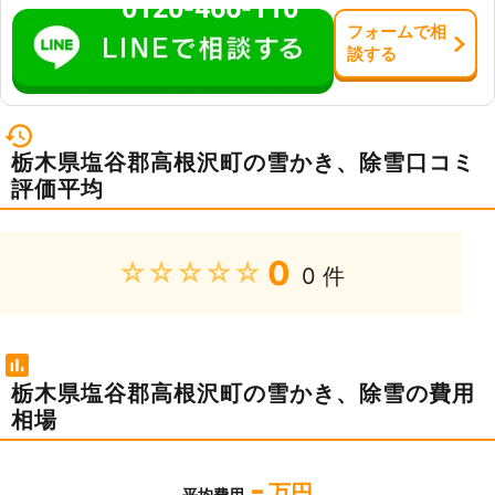
0120-466-110
フォーム
で
相
談
する
栃木県塩谷郡高根沢町の雪かき、除雪口コミ
評価平均
0
★★★★★
0 件
栃木県塩谷郡高根沢町の雪かき、除雪の費用
相場
-
万円
平均費用