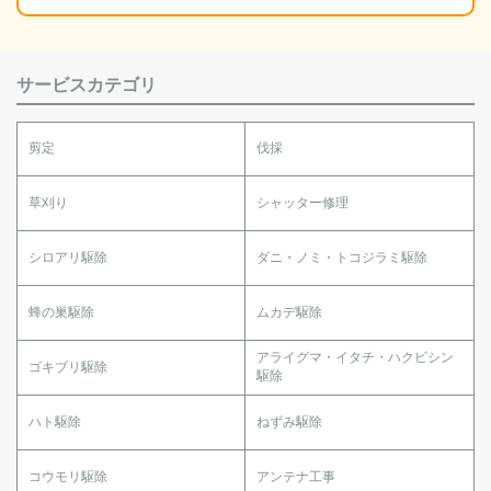
サービスカテゴリ
剪定
伐採
草刈り
シャッター修理
シロアリ駆除
ダニ・ノミ・トコジラミ駆除
蜂の巣駆除
ムカデ駆除
アライグマ・イタチ・ハクビシン
ゴキブリ駆除
駆除
ハト駆除
ねずみ駆除
コウモリ駆除
アンテナ工事