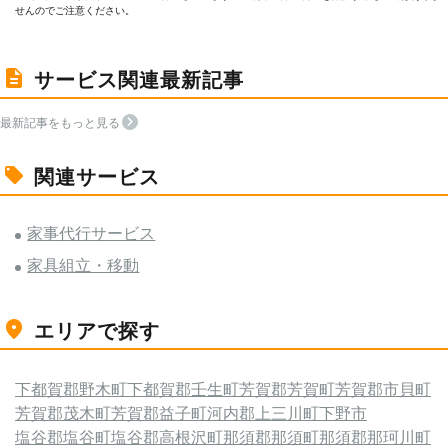
せんのでご注意ください。
サービス関連最新記事
最新記事をもっと見る
関連サービス
家事代行サービス
家具組立・移動
エリアで探す
下都賀郡野木町
下都賀郡壬生町
芳賀郡芳賀町
芳賀郡市貝町
芳賀郡茂木町
芳賀郡益子町
河内郡上三川町
下野市
塩谷郡塩谷町
塩谷郡高根沢町
那須郡那須町
那須郡那珂川町