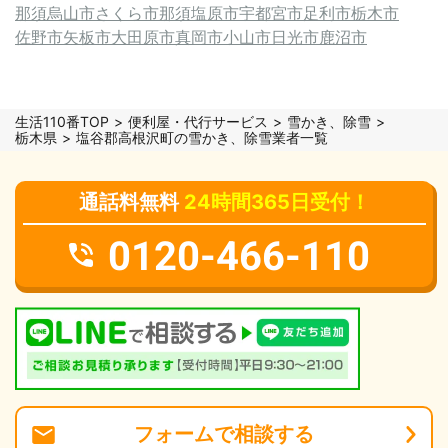
那須烏山市
さくら市
那須塩原市
宇都宮市
足利市
栃木市
佐野市
矢板市
大田原市
真岡市
小山市
日光市
鹿沼市
生活110番TOP
便利屋・代行サービス
雪かき、除雪
栃木県
塩谷郡高根沢町の雪かき、除雪業者一覧
通話料無料
24時間365日受付！
0120-466-110
フォーム
で
相談
する