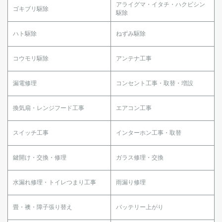
アライグマ・イタチ・ハクビシン
ゴキブリ駆除
駆除
ハト駆除
ねずみ駆除
コウモリ駆除
アンテナ工事
漏電修理
コンセント工事・取替・増設
換気扇・レンジフード工事
エアコン工事
スイッチ工事
インターホン工事・取替
鍵開け・交換・修理
ガラス修理・交換
水漏れ修理・トイレつまり工事
雨漏り修理
畳・襖・障子張り替え
バッテリー上がり