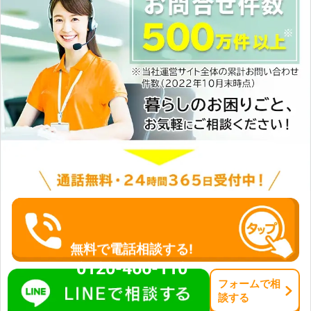
無料で電話相談する!
0120-466-110
フォーム
で
相
談
する