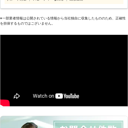
てほしい」 このようなときはお任せ
ます。雪が降る前に屋根の補強修理を
ください。 雪かきは個人で行うに
したり、駐車場やエントランスに屋根
は、時間がかかる作業です。また単純
の設置を行っておくと、もしものとき
作業に見えてかなりの重労働ですの
※⼀部業者情報は公開されている情報から当社独⾃に収集したもののため、正確性
にあわてる必要がありません。雪への
を担保するものではございません。
で、個人で雪かきを行うのは大変で
事前の備えも、株式会社Rグループに
す。 そのようなときは、専門の機材
ぜひお任せ下さい。
や豊富な経験を持ったベテランスタッ
フが在籍している弊社にお任せくださ
い。 常にお客様目線での作業を心掛
けておりますので、適当な作業は一切
いたしません。 埼玉県、東京都にて
対応させていただいておりますので、
雪かきや除雪のことで何かありました
ら、遠慮なくお申し付けください。