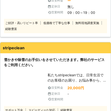
ー
目安料金
すよね。大雪が振ると、雪が大量に積
無し
定休日
もって、駐車場から車が出せなかった
09：00～19：00
営業時間
り、雪で玄関から出られないようなト
ラブルが発生することが考えられま
ご好評・高いリピート率
低価格で丁寧な仕事
無料現地調査実施
す。また、屋根に雪が積もると、積も
経験豊富
った雪が地面へ落下することによっ
て、思わぬトラブルを招く可能性もあ
り、不安です。 このようなトラブル
を防ぐためには、雪かきや雪下ろしが
stripeclean
必要なのですが、玄関から出られない
状況ではそもそも雪かきができません
雪かきや除雪のお手伝いをさせていただきます。弊社のサービス
し、雪下ろしは屋根の上に登って行う
をご利用ください。
作業なので、危険が伴います。そんな
雪で困ったときは、ぜひ当社、株式会
私たちstripecleanでは、日常生活で
社Rグループまでご連絡ください。す
のお客様のお困り、お悩み事から、大
ぐに当社スタッフがお客様のもとに駆
雪後の雪かきや除雪作業にもしっかり
けつけて、除雪作業を実施いたしま
20,000円
目安料金
と対応させていただきます。 「大雪
す。雪かき、雪下ろしはもちろん、カ
-
定休日
が降ったので車が動かないため、除雪
ーポートの修復や店鋪前の除雪も行い
営業時間
を頼みたい」「雪かきをしたいけど、
ますよ。 また、当社では雪への対処
専門の道具をもっていないので手伝っ
だけでなく、雪への対策も提案してい
サポート万全
スピーディーな対応
経験豊富