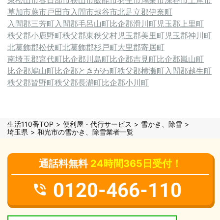
草加市
蕨市
戸田市
入間市
越谷市
北足立郡伊奈町
入間郡三芳町
入間郡毛呂山町
比企郡滑川町
児玉郡上里町
秩父郡小鹿野町
秩父郡東秩父村
児玉郡美里町
児玉郡神川町
北葛飾郡松伏町
北葛飾郡杉戸町
大里郡寄居町
南埼玉郡宮代町
比企郡川島町
比企郡吉見町
比企郡嵐山町
比企郡鳩山町
比企郡ときがわ町
秩父郡横瀬町
入間郡越生町
秩父郡皆野町
秩父郡長瀞町
比企郡小川町
生活110番TOP
便利屋・代行サービス
雪かき、除雪
埼玉県
和光市の雪かき、除雪業者一覧
通話料無料
24時間365日受付！
0120-466-110