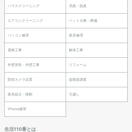
ハウスクリーニング
消臭・脱臭
エアコンクリーニング
ペット火葬・葬儀
パソコン修理
家具修理
屋根工事
解体工事
外壁塗装・外壁工事
リフォーム
防犯カメラ設置
盗聴器調査
家具組立・移動
引越し
iPhone修理
生活110番とは