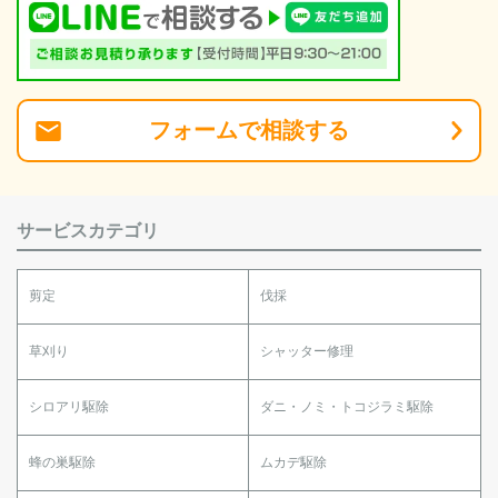
フォーム
で
相談
する
サービスカテゴリ
剪定
伐採
草刈り
シャッター修理
シロアリ駆除
ダニ・ノミ・トコジラミ駆除
蜂の巣駆除
ムカデ駆除