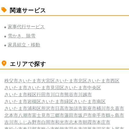
関連サービス
家事代行サービス
雪かき、除雪
家具組立・移動
エリアで探す
秩父市
さいたま市大宮区
さいたま市北区
さいたま市西区
さいたま市
さいたま市見沼区
さいたま市中央区
さいたま市桜区
行田市
川口市
熊谷市
川越市
さいたま市岩槻区
さいたま市緑区
さいたま市南区
さいたま市浦和区
所沢市
日高市
加須市
新座市
桶川市
久喜市
北本市
八潮市
富士見市
三郷市
蓮田市
坂戸市
幸手市
鶴ヶ島市
吉川市
ふじみ野市
白岡市
和光市
志木市
朝霞市
本庄市
東松山市
春日部市
狭山市
飯能市
羽生市
鴻巣市
深谷市
上尾市