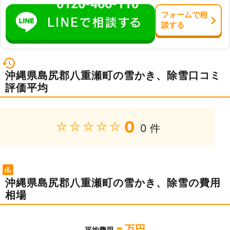
0120-466-110
フォーム
で
相
談
する
沖縄県島尻郡八重瀬町の雪かき、除雪口コミ
評価平均
0
★★★★★
0 件
沖縄県島尻郡八重瀬町の雪かき、除雪の費用
相場
-
万円
平均費用