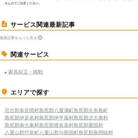
せんのでご注意ください。
サービス関連最新記事
最新記事をもっと見る
関連サービス
家具組立・移動
エリアで探す
宮古郡多良間村
島尻郡八重瀬町
島尻郡久米島町
島尻郡伊是名村
島尻郡伊平屋村
島尻郡北大東村
島尻郡南大東村
島尻郡渡名喜村
島尻郡粟国村
八重山郡竹富町
八重山郡与那国町
島尻郡座間味村