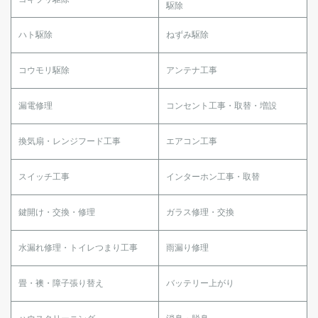
駆除
ハト駆除
ねずみ駆除
コウモリ駆除
アンテナ工事
漏電修理
コンセント工事・取替・増設
換気扇・レンジフード工事
エアコン工事
スイッチ工事
インターホン工事・取替
鍵開け・交換・修理
ガラス修理・交換
水漏れ修理・トイレつまり工事
雨漏り修理
畳・襖・障子張り替え
バッテリー上がり