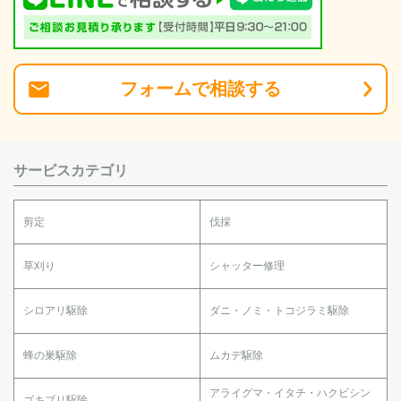
フォーム
で
相談
する
サービスカテゴリ
剪定
伐採
草刈り
シャッター修理
シロアリ駆除
ダニ・ノミ・トコジラミ駆除
蜂の巣駆除
ムカデ駆除
アライグマ・イタチ・ハクビシン
ゴキブリ駆除