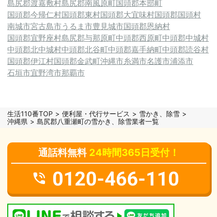
島尻郡渡嘉敷村
島尻郡南風原町
国頭郡本部町
国頭郡今帰仁村
国頭郡東村
国頭郡大宜味村
国頭郡国頭村
南城市
宮古島市
うるま市
豊見城市
国頭郡恩納村
国頭郡宜野座村
島尻郡与那原町
中頭郡西原町
中頭郡中城村
中頭郡北中城村
中頭郡北谷町
中頭郡嘉手納町
中頭郡読谷村
国頭郡伊江村
国頭郡金武町
沖縄市
糸満市
名護市
浦添市
石垣市
宜野湾市
那覇市
生活110番TOP
便利屋・代行サービス
雪かき、除雪
沖縄県
島尻郡八重瀬町の雪かき、除雪業者一覧
通話料無料
24時間365日受付！
0120-466-110