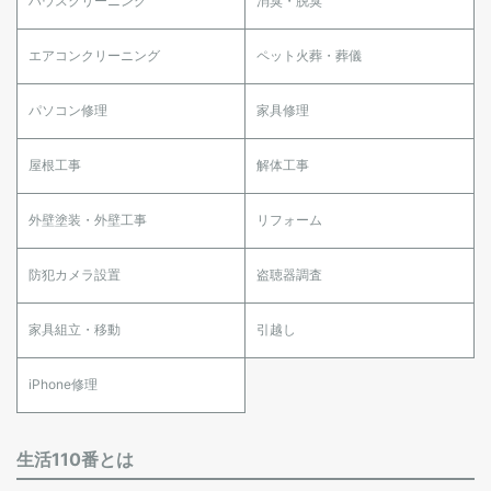
ハウスクリーニング
消臭・脱臭
エアコンクリーニング
ペット火葬・葬儀
パソコン修理
家具修理
屋根工事
解体工事
外壁塗装・外壁工事
リフォーム
防犯カメラ設置
盗聴器調査
家具組立・移動
引越し
iPhone修理
生活110番とは