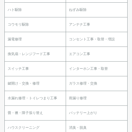
ハト駆除
ねずみ駆除
コウモリ駆除
アンテナ工事
漏電修理
コンセント工事・取替・増設
換気扇・レンジフード工事
エアコン工事
スイッチ工事
インターホン工事・取替
鍵開け・交換・修理
ガラス修理・交換
水漏れ修理・トイレつまり工事
雨漏り修理
畳・襖・障子張り替え
バッテリー上がり
ハウスクリーニング
消臭・脱臭