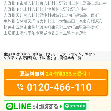
吉野郡下市町
吉野郡東吉野村
吉野郡川上村
吉野郡上北山村
吉野郡下北山村
吉野郡十津川村
吉野郡野迫川村
吉野郡天川村
吉野郡黒滝村
磯城郡三宅町
磯城郡川西町
生駒郡安堵町
天理市
大和郡山市
大和高田市
奈良市
橿原市
桜井市
五條市
生駒郡斑鳩町
生駒郡三郷町
生駒郡平群町
山辺郡山添村
宇陀市
葛城市
香芝市
生駒市
御所市
生活110番TOP
便利屋・代行サービス
雪かき、除雪
奈良県
吉野郡野迫川村の雪かき、除雪業者一覧
通話料無料
24時間365日受付！
0120-466-110