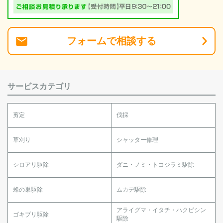
フォーム
で
相談
する
サービスカテゴリ
剪定
伐採
草刈り
シャッター修理
シロアリ駆除
ダニ・ノミ・トコジラミ駆除
蜂の巣駆除
ムカデ駆除
アライグマ・イタチ・ハクビシン
ゴキブリ駆除
駆除