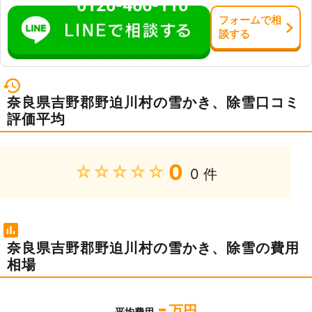
0120-466-110
フォーム
で
相
談
する
奈良県吉野郡野迫川村の雪かき、除雪口コミ
評価平均
0
★★★★★
0 件
奈良県吉野郡野迫川村の雪かき、除雪の費用
相場
-
万円
平均費用