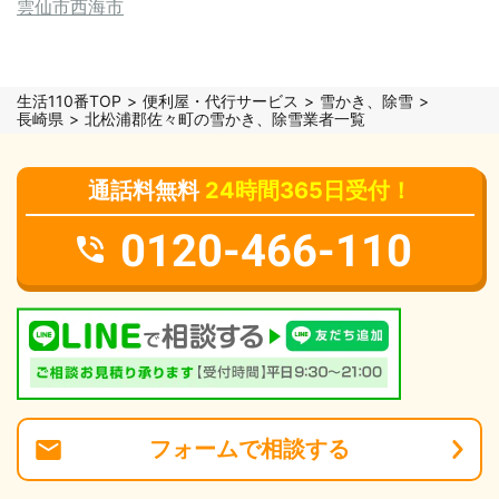
雲仙市
西海市
生活110番TOP
便利屋・代行サービス
雪かき、除雪
長崎県
北松浦郡佐々町の雪かき、除雪業者一覧
通話料無料
24時間365日受付！
0120-466-110
フォーム
で
相談
する