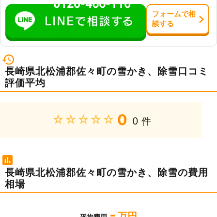
0120-466-110
フォーム
で
相
談
する
長崎県北松浦郡佐々町の雪かき、除雪口コミ
評価平均
0
★★★★★
0 件
長崎県北松浦郡佐々町の雪かき、除雪の費用
相場
-
万円
平均費用