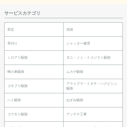
サービスカテゴリ
剪定
伐採
草刈り
シャッター修理
シロアリ駆除
ダニ・ノミ・トコジラミ駆除
蜂の巣駆除
ムカデ駆除
アライグマ・イタチ・ハクビシン
ゴキブリ駆除
駆除
ハト駆除
ねずみ駆除
コウモリ駆除
アンテナ工事