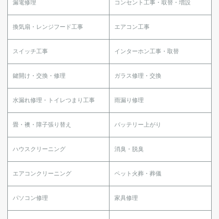
漏電修理
コンセント工事・取替・増設
換気扇・レンジフード工事
エアコン工事
スイッチ工事
インターホン工事・取替
鍵開け・交換・修理
ガラス修理・交換
水漏れ修理・トイレつまり工事
雨漏り修理
畳・襖・障子張り替え
バッテリー上がり
ハウスクリーニング
消臭・脱臭
エアコンクリーニング
ペット火葬・葬儀
パソコン修理
家具修理