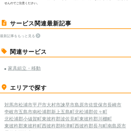
せんのでご注意ください。
サービス関連最新記事
最新記事をもっと見る
関連サービス
家具組立・移動
エリアで探す
対馬市
松浦市
平戸市
大村市
諫早市
島原市
佐世保市
長崎市
壱岐市
五島市
南松浦郡新上五島町
北松浦郡佐々町
北松浦郡小値賀町
東彼杵郡波佐見町
東彼杵郡川棚町
東彼杵郡東彼杵町
西彼杵郡時津町
西彼杵郡長与町
南島原市