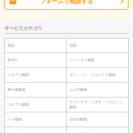
フォーム
で
相談
する
サービスカテゴリ
剪定
伐採
草刈り
シャッター修理
シロアリ駆除
ダニ・ノミ・トコジラミ駆除
蜂の巣駆除
ムカデ駆除
アライグマ・イタチ・ハクビシン
ゴキブリ駆除
駆除
ハト駆除
ねずみ駆除