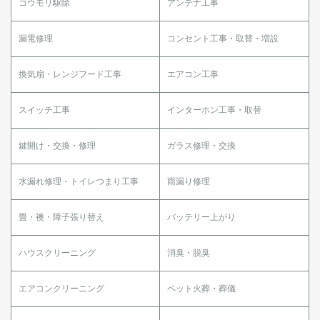
コウモリ駆除
アンテナ工事
漏電修理
コンセント工事・取替・増設
換気扇・レンジフード工事
エアコン工事
スイッチ工事
インターホン工事・取替
鍵開け・交換・修理
ガラス修理・交換
水漏れ修理・トイレつまり工事
雨漏り修理
畳・襖・障子張り替え
バッテリー上がり
ハウスクリーニング
消臭・脱臭
エアコンクリーニング
ペット火葬・葬儀