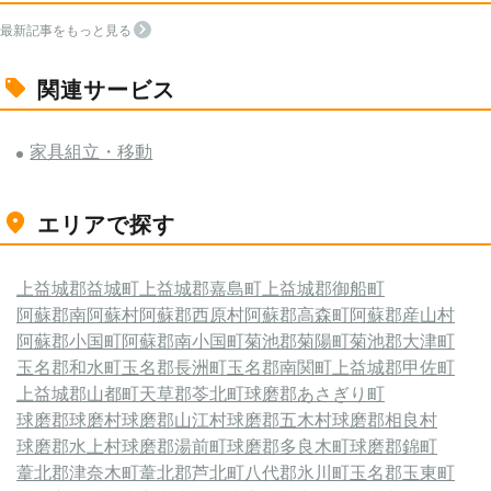
最新記事をもっと見る
関連サービス
家具組立・移動
エリアで探す
上益城郡益城町
上益城郡嘉島町
上益城郡御船町
阿蘇郡南阿蘇村
阿蘇郡西原村
阿蘇郡高森町
阿蘇郡産山村
阿蘇郡小国町
阿蘇郡南小国町
菊池郡菊陽町
菊池郡大津町
玉名郡和水町
玉名郡長洲町
玉名郡南関町
上益城郡甲佐町
上益城郡山都町
天草郡苓北町
球磨郡あさぎり町
球磨郡球磨村
球磨郡山江村
球磨郡五木村
球磨郡相良村
球磨郡水上村
球磨郡湯前町
球磨郡多良木町
球磨郡錦町
葦北郡津奈木町
葦北郡芦北町
八代郡氷川町
玉名郡玉東町