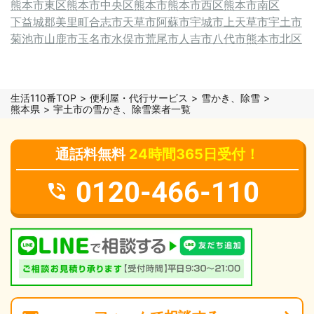
熊本市東区
熊本市中央区
熊本市
熊本市西区
熊本市南区
下益城郡美里町
合志市
天草市
阿蘇市
宇城市
上天草市
宇土市
菊池市
山鹿市
玉名市
水俣市
荒尾市
人吉市
八代市
熊本市北区
生活110番TOP
便利屋・代行サービス
雪かき、除雪
熊本県
宇土市の雪かき、除雪業者一覧
通話料無料
24時間365日受付！
0120-466-110