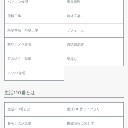
パソコン修理
家具修理
屋根工事
解体工事
外壁塗装・外壁工事
リフォーム
防犯カメラ設置
盗聴器調査
家具組立・移動
引越し
iPhone修理
生活110番とは
生活110番とは
生活110番ライブラリー
暮らしの用語集
掲載情報に関して