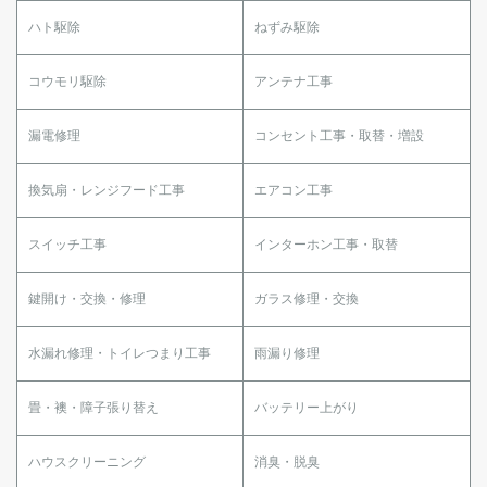
ハト駆除
ねずみ駆除
コウモリ駆除
アンテナ工事
漏電修理
コンセント工事・取替・増設
換気扇・レンジフード工事
エアコン工事
スイッチ工事
インターホン工事・取替
鍵開け・交換・修理
ガラス修理・交換
水漏れ修理・トイレつまり工事
雨漏り修理
畳・襖・障子張り替え
バッテリー上がり
ハウスクリーニング
消臭・脱臭