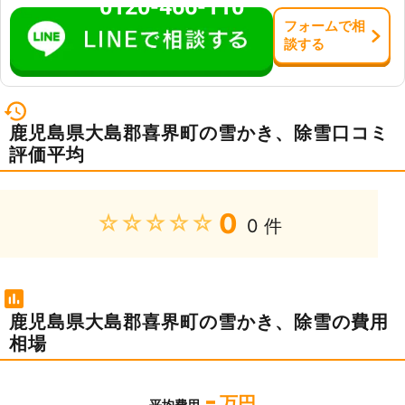
0120-466-110
フォーム
で
相
談
する
鹿児島県大島郡喜界町の雪かき、除雪口コミ
評価平均
0
★★★★★
0 件
鹿児島県大島郡喜界町の雪かき、除雪の費用
相場
-
万円
平均費用