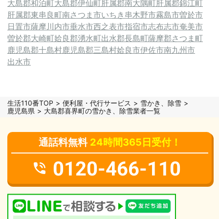
大島郡和泊町
大島郡伊仙町
肝属郡南大隅町
肝属郡錦江町
肝属郡東串良町
南さつま市
いちき串木野市
霧島市
曽於市
日置市
薩摩川内市
垂水市
西之表市
指宿市
志布志市
奄美市
曽於郡大崎町
姶良郡湧水町
出水郡長島町
薩摩郡さつま町
鹿児島郡十島村
鹿児島郡三島村
姶良市
伊佐市
南九州市
出水市
生活110番TOP
便利屋・代行サービス
雪かき、除雪
鹿児島県
大島郡喜界町の雪かき、除雪業者一覧
通話料無料
24時間365日受付！
0120-466-110