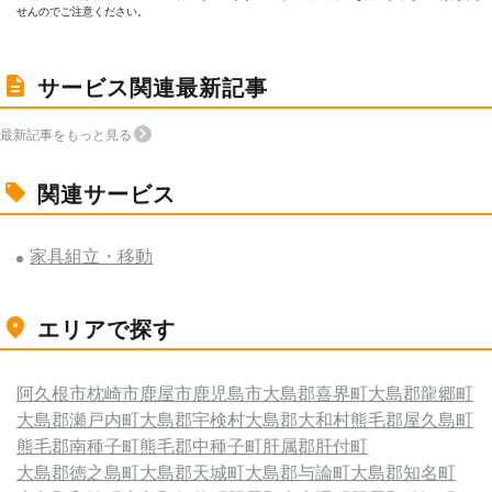
せんのでご注意ください。
サービス関連最新記事
最新記事をもっと見る
関連サービス
家具組立・移動
エリアで探す
阿久根市
枕崎市
鹿屋市
鹿児島市
大島郡喜界町
大島郡龍郷町
大島郡瀬戸内町
大島郡宇検村
大島郡大和村
熊毛郡屋久島町
熊毛郡南種子町
熊毛郡中種子町
肝属郡肝付町
大島郡徳之島町
大島郡天城町
大島郡与論町
大島郡知名町