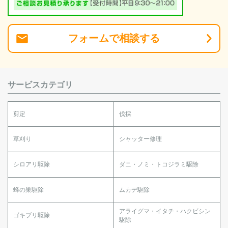
フォーム
で
相談
する
サービスカテゴリ
剪定
伐採
草刈り
シャッター修理
シロアリ駆除
ダニ・ノミ・トコジラミ駆除
蜂の巣駆除
ムカデ駆除
アライグマ・イタチ・ハクビシン
ゴキブリ駆除
駆除