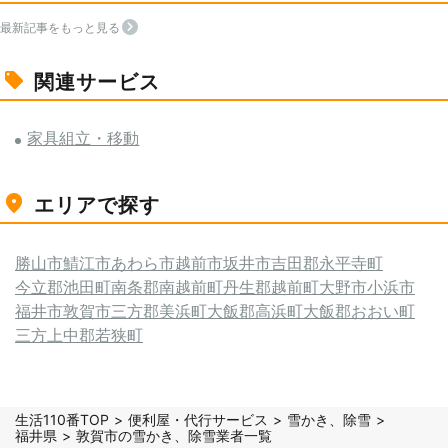
最新記事をもっと見る
関連サービス
家具組立・移動
エリアで探す
勝山市
鯖江市
あわら市
越前市
坂井市
吉田郡永平寺町
今立郡池田町
南条郡南越前町
丹生郡越前町
大野市
小浜市
福井市
敦賀市
三方郡美浜町
大飯郡高浜町
大飯郡おおい町
三方上中郡若狭町
生活110番TOP
便利屋・代行サービス
雪かき、除雪
福井県
敦賀市の雪かき、除雪業者一覧