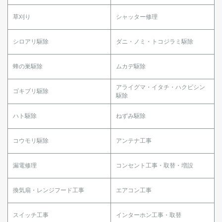
草刈り
シャッター修理
シロアリ駆除
ダニ・ノミ・トコジラミ駆除
蜂の巣駆除
ムカデ駆除
アライグマ・イタチ・ハクビシン
ゴキブリ駆除
駆除
ハト駆除
ねずみ駆除
コウモリ駆除
アンテナ工事
漏電修理
コンセント工事・取替・増設
換気扇・レンジフード工事
エアコン工事
スイッチ工事
インターホン工事・取替