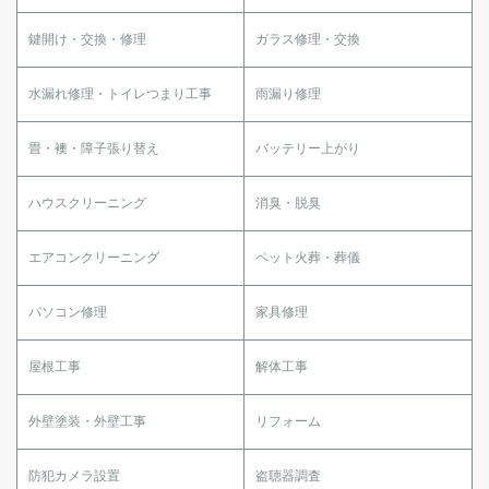
鍵開け・交換・修理
ガラス修理・交換
水漏れ修理・トイレつまり工事
雨漏り修理
畳・襖・障子張り替え
バッテリー上がり
ハウスクリーニング
消臭・脱臭
エアコンクリーニング
ペット火葬・葬儀
パソコン修理
家具修理
屋根工事
解体工事
外壁塗装・外壁工事
リフォーム
防犯カメラ設置
盗聴器調査