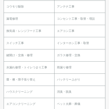
コウモリ駆除
アンテナ工事
漏電修理
コンセント工事・取替・増設
換気扇・レンジフード工事
エアコン工事
スイッチ工事
インターホン工事・取替
鍵開け・交換・修理
ガラス修理・交換
水漏れ修理・トイレつまり工事
雨漏り修理
畳・襖・障子張り替え
バッテリー上がり
ハウスクリーニング
消臭・脱臭
エアコンクリーニング
ペット火葬・葬儀