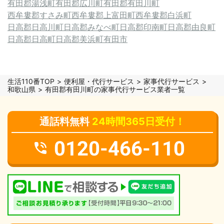
有田郡湯浅町
有田郡広川町
有田郡有田川町
西牟婁郡すさみ町
西牟婁郡上富田町
西牟婁郡白浜町
日高郡日高川町
日高郡みなべ町
日高郡印南町
日高郡由良町
日高郡日高町
日高郡美浜町
有田市
生活110番TOP
便利屋・代行サービス
家事代行サービス
和歌山県
有田郡有田川町の家事代行サービス業者一覧
通話料無料
24時間365日受付！
0120-466-110