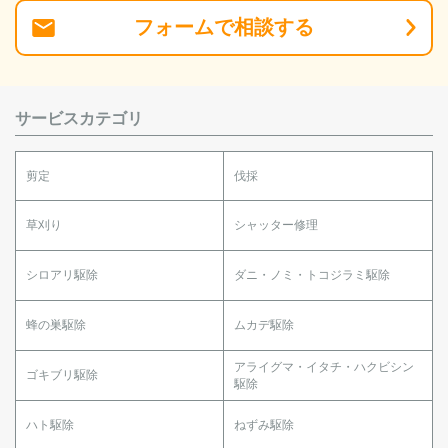
フォーム
で
相談
する
サービスカテゴリ
剪定
伐採
草刈り
シャッター修理
シロアリ駆除
ダニ・ノミ・トコジラミ駆除
蜂の巣駆除
ムカデ駆除
アライグマ・イタチ・ハクビシン
ゴキブリ駆除
駆除
ハト駆除
ねずみ駆除