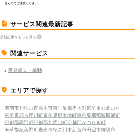
せんのでご注意ください。
サービス関連最新記事
最新記事をもっと見る
関連サービス
家具組立・移動
エリアで探す
海南市
和歌山市
橋本市
東牟婁郡串本町
東牟婁郡北山村
東牟婁郡古座川町
東牟婁郡太地町
東牟婁郡那智勝浦町
伊都郡高野町
伊都郡九度山町
伊都郡かつらぎ町
海草郡紀美野町
岩出市
紀の川市
新宮市
田辺市
御坊市