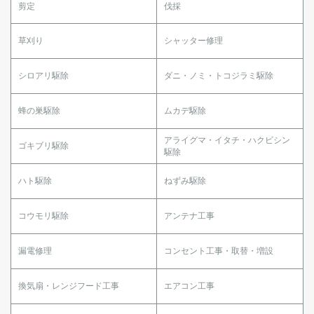
剪定
伐採
草刈り
シャッター修理
シロアリ駆除
ダニ・ノミ・トコジラミ駆除
蜂の巣駆除
ムカデ駆除
アライグマ・イタチ・ハクビシン
ゴキブリ駆除
駆除
ハト駆除
ねずみ駆除
コウモリ駆除
アンテナ工事
漏電修理
コンセント工事・取替・増設
換気扇・レンジフード工事
エアコン工事