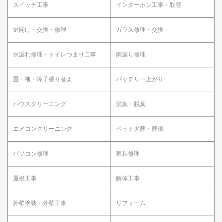
スイッチ工事
インターホン工事・取替
鍵開け・交換・修理
ガラス修理・交換
水漏れ修理・トイレつまり工事
雨漏り修理
畳・襖・障子張り替え
バッテリー上がり
ハウスクリーニング
消臭・脱臭
エアコンクリーニング
ペット火葬・葬儀
パソコン修理
家具修理
屋根工事
解体工事
外壁塗装・外壁工事
リフォーム