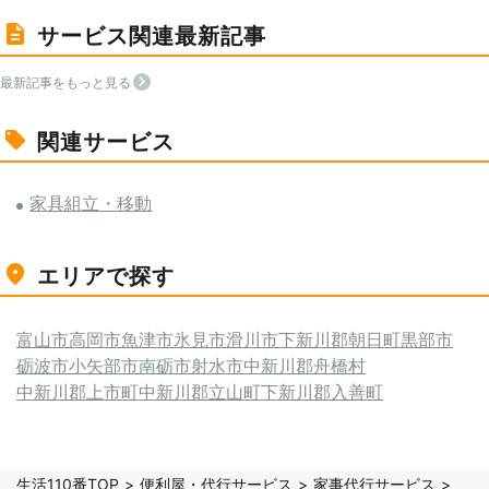
サービス関連最新記事
最新記事をもっと見る
関連サービス
家具組立・移動
エリアで探す
富山市
高岡市
魚津市
氷見市
滑川市
下新川郡朝日町
黒部市
砺波市
小矢部市
南砺市
射水市
中新川郡舟橋村
中新川郡上市町
中新川郡立山町
下新川郡入善町
生活110番TOP
便利屋・代行サービス
家事代行サービス