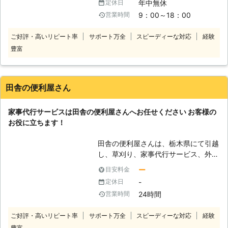
年中無休
定休日
り、剪定、ハチ駆除、引越し、エアコ
9：00～18：00
営業時間
ン工事、ハウスクリーニング、家事代
行サービスなど承っています。 長年
ご好評・高いリピート率
サポート万全
スピーディーな対応
経験
の経験で培ったノウハウを存分に生か
豊富
し、「お客様の困ったこと」「手伝っ
てほしいこと」などを解決いたしま
す。 【家事代行サービス】 こんなと
きは、便利屋レッツへお任せくださ
田舎の便利屋さん
い。 ・買い物へ代わに行ってほしい
とき。 ・車がないので送迎をお願い
家事代行サービスは田舎の便利屋さんへお任せください お客様の
したいとき。 ・ちょっとした雑用を
お役に立ちます！
お願いしたいとき。 ・掃除をする時
間がないので代わりに家の中の掃除を
田舎の便利屋さんは、栃木県にて引越
してほしいとき。 便利屋レッツのモ
し、草刈り、家事代行サービス、外
ットーは、安心・親切・低料金です！
壁・屋根塗装、不用品回収・リサイク
お客様が何か「困ったこと」「手伝っ
ー
目安料金
ルなどおこなっている便利屋です。
てほしい」ときに一番に思い出しても
-
定休日
便利屋としての経験は、14年になり
らえるくらい町の頼れる便利屋を目指
24時間
営業時間
ます！ その中でたくさんのお客様た
しています！ お客様と末永くお付き
ちの「お困りごと」を迅速に解決して
合い頂ける便利屋として、スタッフ一
ご好評・高いリピート率
サポート万全
スピーディーな対応
経験
きました。 多くのお客様から「任せ
同誠心誠意心を込めて対応していま
豊富