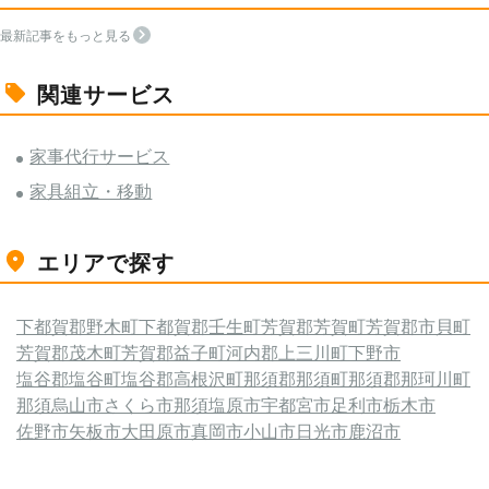
最新記事をもっと見る
関連サービス
家事代行サービス
家具組立・移動
エリアで探す
下都賀郡野木町
下都賀郡壬生町
芳賀郡芳賀町
芳賀郡市貝町
芳賀郡茂木町
芳賀郡益子町
河内郡上三川町
下野市
塩谷郡塩谷町
塩谷郡高根沢町
那須郡那須町
那須郡那珂川町
那須烏山市
さくら市
那須塩原市
宇都宮市
足利市
栃木市
佐野市
矢板市
大田原市
真岡市
小山市
日光市
鹿沼市