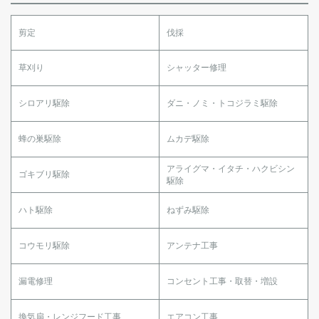
剪定
伐採
草刈り
シャッター修理
シロアリ駆除
ダニ・ノミ・トコジラミ駆除
蜂の巣駆除
ムカデ駆除
アライグマ・イタチ・ハクビシン
ゴキブリ駆除
駆除
ハト駆除
ねずみ駆除
コウモリ駆除
アンテナ工事
漏電修理
コンセント工事・取替・増設
換気扇・レンジフード工事
エアコン工事