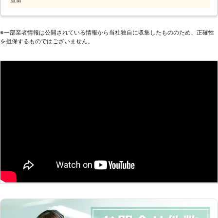
てよかった！」「本当に助かったよ、
す！
ありがとう」「また何かあれば次回も
よろしくね！」などお喜びの声を頂い
ています！ お客様に喜んでいただけ
※⼀部業者情報は公開されている情報から当社独⾃に収集したもののため、正確性
ることが、弊社の何よりの喜びです！
を担保するものではございません。
これからも、精一杯頑張りますのでよ
ろしくお願いいたします。 【家事代
行サービス】 こんなときは、田舎の
便利屋さんへお任せください。 ・仕
事で忙しく部屋の片づけができないの
で、代わりに依頼したいとき。 ・高
齢で1人では買い物に行けないので、
代わり買い物へ行ってほしいとき。
・掃除や洗濯ができていないのでお願
いしたいとき。 ・仕事が休めず両親
の通院に付き添えないので、代わりに
お願いしたいとき。 田舎の便利屋さ
んでは、他にも農機具・建機の引き取
りや買取り、大工仕事全般、建物解
体、高齢者の安否確認など、さまざま
なことを承っています。 生活の中で
困ったことがあればなんでも、田舎の