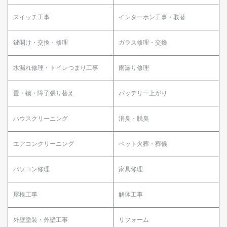
スイッチ工事
インターホン工事・取替
鍵開け・交換・修理
ガラス修理・交換
水漏れ修理・トイレつまり工事
雨漏り修理
畳・襖・障子張り替え
バッテリー上がり
ハウスクリーニング
消臭・脱臭
エアコンクリーニング
ペット火葬・葬儀
パソコン修理
家具修理
屋根工事
解体工事
外壁塗装・外壁工事
リフォーム