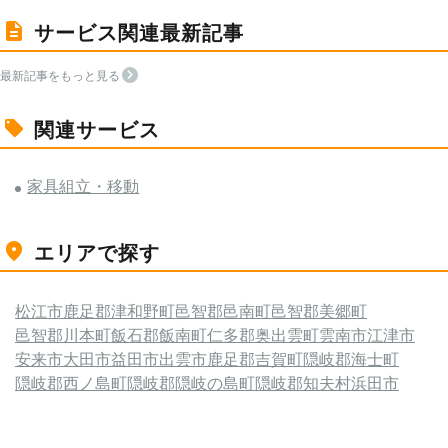
サービス関連最新記事
最新記事をもっと見る
関連サービス
家具組立・移動
エリアで探す
松江市
鹿足郡津和野町
邑智郡邑南町
邑智郡美郷町
邑智郡川本町
飯石郡飯南町
仁多郡奥出雲町
雲南市
江津市
安来市
大田市
益田市
出雲市
鹿足郡吉賀町
隠岐郡海士町
隠岐郡西ノ島町
隠岐郡隠岐の島町
隠岐郡知夫村
浜田市