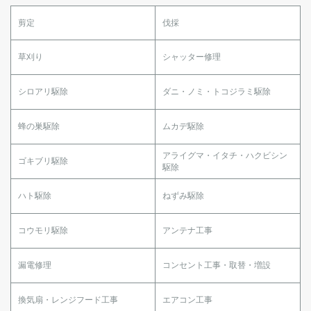
剪定
伐採
草刈り
シャッター修理
シロアリ駆除
ダニ・ノミ・トコジラミ駆除
蜂の巣駆除
ムカデ駆除
アライグマ・イタチ・ハクビシン
ゴキブリ駆除
駆除
ハト駆除
ねずみ駆除
コウモリ駆除
アンテナ工事
漏電修理
コンセント工事・取替・増設
換気扇・レンジフード工事
エアコン工事