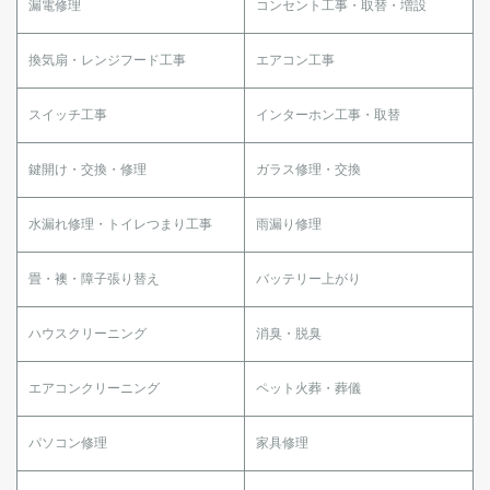
漏電修理
コンセント工事・取替・増設
換気扇・レンジフード工事
エアコン工事
スイッチ工事
インターホン工事・取替
鍵開け・交換・修理
ガラス修理・交換
水漏れ修理・トイレつまり工事
雨漏り修理
畳・襖・障子張り替え
バッテリー上がり
ハウスクリーニング
消臭・脱臭
エアコンクリーニング
ペット火葬・葬儀
パソコン修理
家具修理