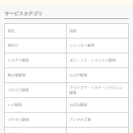
サービスカテゴリ
剪定
伐採
草刈り
シャッター修理
シロアリ駆除
ダニ・ノミ・トコジラミ駆除
蜂の巣駆除
ムカデ駆除
アライグマ・イタチ・ハクビシン
ゴキブリ駆除
駆除
ハト駆除
ねずみ駆除
コウモリ駆除
アンテナ工事