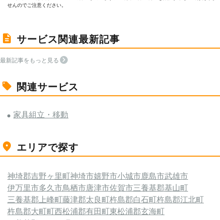
せんのでご注意ください。
サービス関連最新記事
最新記事をもっと見る
関連サービス
家具組立・移動
エリアで探す
神埼郡吉野ヶ里町
神埼市
嬉野市
小城市
鹿島市
武雄市
伊万里市
多久市
鳥栖市
唐津市
佐賀市
三養基郡基山町
三養基郡上峰町
藤津郡太良町
杵島郡白石町
杵島郡江北町
杵島郡大町町
西松浦郡有田町
東松浦郡玄海町