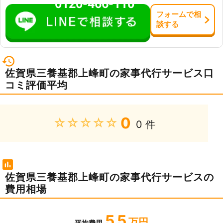
0120-466-110
フォーム
で
相
談
する
佐賀県三養基郡上峰町の家事代行サービス口
コミ評価平均
0
★★★★★
0 件
佐賀県三養基郡上峰町の家事代行サービスの
費用相場
5.5
万円
平均費用