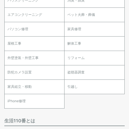
ハウスクリーニング
消臭・脱臭
エアコンクリーニング
ペット火葬・葬儀
パソコン修理
家具修理
屋根工事
解体工事
外壁塗装・外壁工事
リフォーム
防犯カメラ設置
盗聴器調査
家具組立・移動
引越し
iPhone修理
生活110番とは