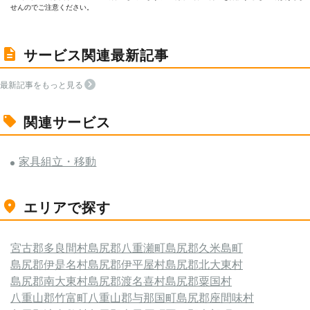
せんのでご注意ください。
サービス関連最新記事
最新記事をもっと見る
関連サービス
家具組立・移動
エリアで探す
宮古郡多良間村
島尻郡八重瀬町
島尻郡久米島町
島尻郡伊是名村
島尻郡伊平屋村
島尻郡北大東村
島尻郡南大東村
島尻郡渡名喜村
島尻郡粟国村
八重山郡竹富町
八重山郡与那国町
島尻郡座間味村