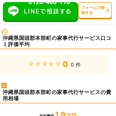
0120-466-110
フォーム
で
相
談
する
沖縄県国頭郡本部町の家事代行サービス口コ
ミ評価平均
0
★★★★★
0 件
沖縄県国頭郡本部町の家事代行サービスの費
用相場
1.9
万円
平均費用