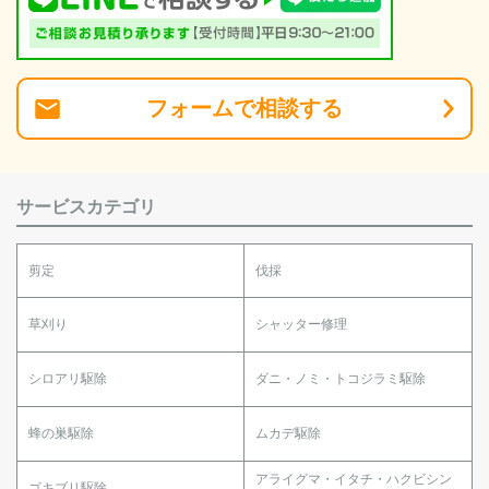
フォーム
で
相談
する
サービスカテゴリ
剪定
伐採
草刈り
シャッター修理
シロアリ駆除
ダニ・ノミ・トコジラミ駆除
蜂の巣駆除
ムカデ駆除
アライグマ・イタチ・ハクビシン
ゴキブリ駆除