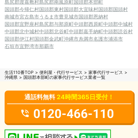
島尻郡渡嘉敷村
島尻郡南風原町
国頭郡本部町
国頭郡今帰仁村
国頭郡東村
国頭郡大宜味村
国頭郡国頭村
南城市
宮古島市
うるま市
豊見城市
国頭郡恩納村
国頭郡宜野座村
島尻郡与那原町
中頭郡西原町
中頭郡中城村
中頭郡北中城村
中頭郡北谷町
中頭郡嘉手納町
中頭郡読谷村
国頭郡伊江村
国頭郡金武町
沖縄市
糸満市
名護市
浦添市
石垣市
宜野湾市
那覇市
生活110番TOP
便利屋・代行サービス
家事代行サービス
沖縄県
国頭郡本部町の家事代行サービス業者一覧
通話料無料
24時間365日受付！
0120-466-110