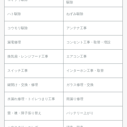
駆除
ハト駆除
ねずみ駆除
コウモリ駆除
アンテナ工事
漏電修理
コンセント工事・取替・増設
換気扇・レンジフード工事
エアコン工事
スイッチ工事
インターホン工事・取替
鍵開け・交換・修理
ガラス修理・交換
水漏れ修理・トイレつまり工事
雨漏り修理
畳・襖・障子張り替え
バッテリー上がり