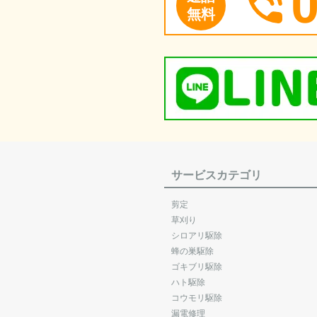
無料
サービスカテゴリ
剪定
草刈り
シロアリ駆除
蜂の巣駆除
ゴキブリ駆除
ハト駆除
コウモリ駆除
漏電修理