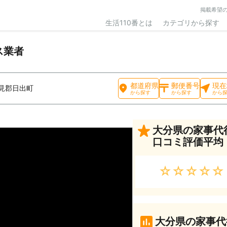
掲載希望
生活110番とは
カテゴリから探す
ス業者
都道府県
郵便番号
現在
見郡日出町
から探す
から探す
から
大分県の家事代
口コミ評価平均
★★★★★
大分県の家事代