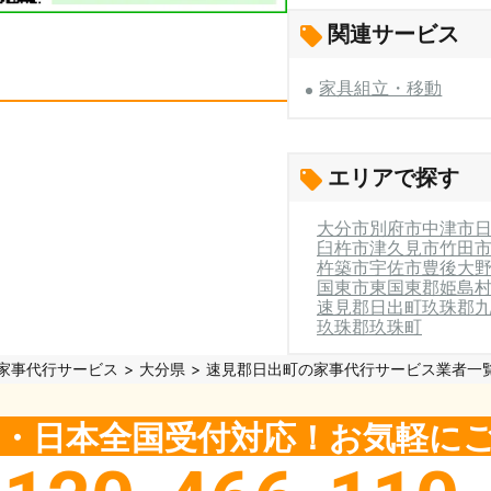
関連サービス
家具組立・移動
エリアで探す
大分市
別府市
中津市
臼杵市
津久見市
竹田
杵築市
宇佐市
豊後大
国東市
東国東郡姫島
速見郡日出町
玖珠郡
玖珠郡玖珠町
家事代行サービス
大分県
速見郡日出町の家事代行サービス業者一
5日・日本全国受付対応！お気軽に