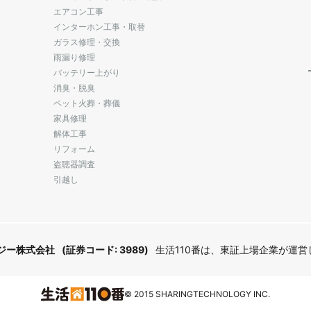
エアコン工事
インターホン工事・取替
ガラス修理・交換
雨漏り修理
バッテリー上がり
消臭・脱臭
ペット火葬・葬儀
家具修理
解体工事
リフォーム
盗聴器調査
引越し
ジー株式会社
(証券コード: 3989)
生活110番は、東証上場企業が運
© 2015 SHARINGTECHNOLOGY INC.