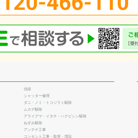
0120-466-110
伐採
シャッター修理
ダニ・ノミ・トコジラミ駆除
ムカデ駆除
アライグマ・イタチ・ハクビシン駆除
ねずみ駆除
アンテナ工事
コンセント工事・取替・増設