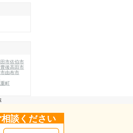
日田市
佐伯市
市
豊後高田市
野市
由布市
村
九重町
覧
ご相談ください