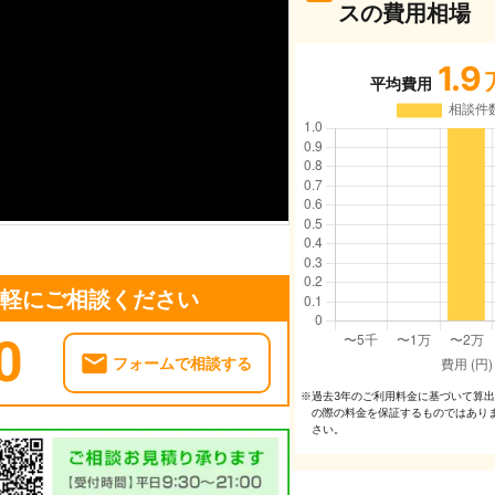
スの費用相場
1.9
平均費用
気軽にご相談ください
0
フォームで相談する
過去3年のご利⽤料⾦に基づいて算
※
の際の料⾦を保証するものではあり
さい。