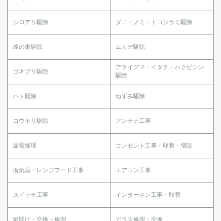
シロアリ駆除
ダニ・ノミ・トコジラミ駆除
蜂の巣駆除
ムカデ駆除
アライグマ・イタチ・ハクビシン
ゴキブリ駆除
駆除
ハト駆除
ねずみ駆除
コウモリ駆除
アンテナ工事
漏電修理
コンセント工事・取替・増設
換気扇・レンジフード工事
エアコン工事
スイッチ工事
インターホン工事・取替
鍵開け・交換・修理
ガラス修理・交換