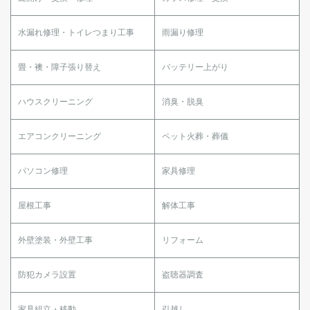
水漏れ修理・トイレつまり工事
雨漏り修理
畳・襖・障子張り替え
バッテリー上がり
ハウスクリーニング
消臭・脱臭
エアコンクリーニング
ペット火葬・葬儀
パソコン修理
家具修理
屋根工事
解体工事
外壁塗装・外壁工事
リフォーム
防犯カメラ設置
盗聴器調査
家具組立・移動
引越し