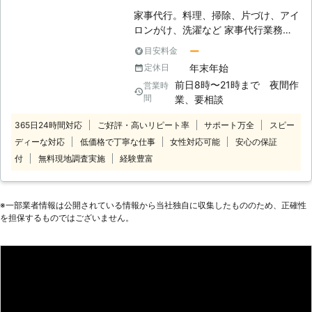
家事代行。料理、掃除、片づけ、アイ
ロンがけ、洗濯など 家事代行業務全
般対応できます。 ベテランスタッフ
ー
目安料金
にて対応いたします。 また作業内容
年末年始
定休日
によっては男性スタッフで対応する場
前日8時〜21時まで 夜間作
営業時
合もございます。 女性スタッフ希望
間
業、要相談
の場合は必ず事前報告お願いいたしま
す。
365日24時間対応
ご好評・高いリピート率
サポート万全
スピー
ディーな対応
低価格で丁寧な仕事
女性対応可能
安心の保証
付
無料現地調査実施
経験豊富
※⼀部業者情報は公開されている情報から当社独⾃に収集したもののため、正確性
を担保するものではございません。