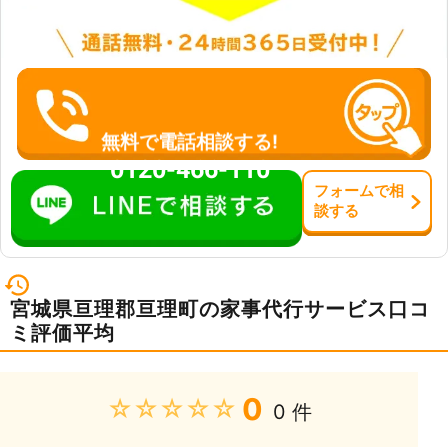
無料で電話相談する!
0120-466-110
フォーム
で
相
談
する
宮城県亘理郡亘理町の家事代行サービス口コ
ミ評価平均
0
★★★★★
0 件