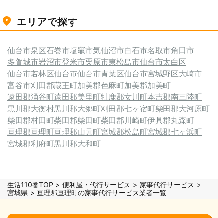
エリアで探す
仙台市泉区
石巻市
塩竈市
気仙沼市
白石市
名取市
角田市
多賀城市
岩沼市
登米市
栗原市
東松島市
仙台市太白区
仙台市若林区
仙台市
仙台市青葉区
仙台市宮城野区
大崎市
富谷市
刈田郡蔵王町
加美郡色麻町
加美郡加美町
遠田郡涌谷町
遠田郡美里町
牡鹿郡女川町
本吉郡南三陸町
黒川郡大衡村
黒川郡大郷町
刈田郡七ヶ宿町
柴田郡大河原町
柴田郡村田町
柴田郡柴田町
柴田郡川崎町
伊具郡丸森町
亘理郡亘理町
亘理郡山元町
宮城郡松島町
宮城郡七ヶ浜町
宮城郡利府町
黒川郡大和町
生活110番TOP
便利屋・代行サービス
家事代行サービス
宮城県
亘理郡亘理町の家事代行サービス業者一覧