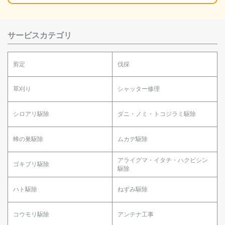
サービスカテゴリ
剪定
伐採
草刈り
シャッター修理
シロアリ駆除
ダニ・ノミ・トコジラミ駆除
蜂の巣駆除
ムカデ駆除
アライグマ・イタチ・ハクビシン
ゴキブリ駆除
駆除
ハト駆除
ねずみ駆除
コウモリ駆除
アンテナ工事