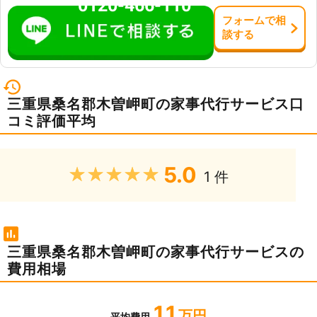
0120-466-110
フォーム
で
相
談
する
三重県桑名郡木曽岬町の家事代行サービス口
コミ評価平均
5.0
★★★★★
1 件
三重県桑名郡木曽岬町の家事代行サービスの
費用相場
1.1
万円
平均費用