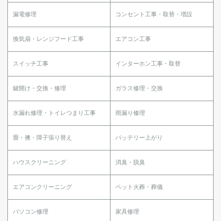
漏電修理
コンセント工事・取替・増設
換気扇・レンジフード工事
エアコン工事
スイッチ工事
インターホン工事・取替
鍵開け・交換・修理
ガラス修理・交換
水漏れ修理・トイレつまり工事
雨漏り修理
畳・襖・障子張り替え
バッテリー上がり
ハウスクリーニング
消臭・脱臭
エアコンクリーニング
ペット火葬・葬儀
パソコン修理
家具修理