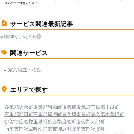
せんのでご注意ください。
サービス関連最新記事
最新記事をもっと見る
関連サービス
家具組立・移動
エリアで探す
多気郡大台町
多気郡明和町
多気郡多気町
三重郡川越町
三重郡朝日町
三重郡菰野町
員弁郡東員町
桑名郡木曽岬町
伊賀市
度会郡玉城町
度会郡度会町
度会郡大紀町
南牟婁郡紀宝町
南牟婁郡御浜町
北牟婁郡紀北町