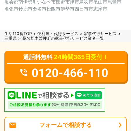
度会郡南伊勢町
いなべ市
熊野市
津市
鳥羽市
亀山市
尾鷲市
名張市
鈴鹿市
桑名市
松阪市
伊勢市
四日市市
志摩市
生活110番TOP
便利屋・代行サービス
家事代行サービス
三重県
桑名郡木曽岬町の家事代行サービス業者一覧
通話料無料
24時間365日受付！
0120-466-110
フォーム
で
相談
する