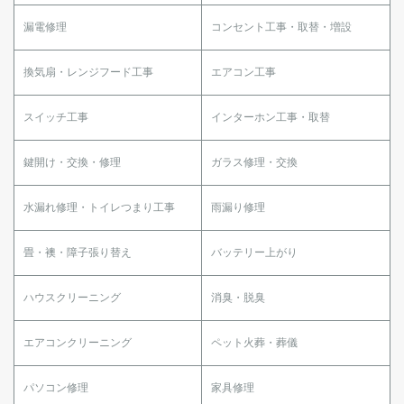
漏電修理
コンセント工事・取替・増設
換気扇・レンジフード工事
エアコン工事
スイッチ工事
インターホン工事・取替
鍵開け・交換・修理
ガラス修理・交換
水漏れ修理・トイレつまり工事
雨漏り修理
畳・襖・障子張り替え
バッテリー上がり
ハウスクリーニング
消臭・脱臭
エアコンクリーニング
ペット火葬・葬儀
パソコン修理
家具修理