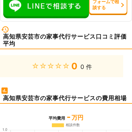
フォーム
で
相
談
する
高知県安芸市の家事代行サービス口コミ評価
平均
0
★★★★★
0 件
高知県安芸市の家事代行サービスの費用相場
-
万円
平均費用