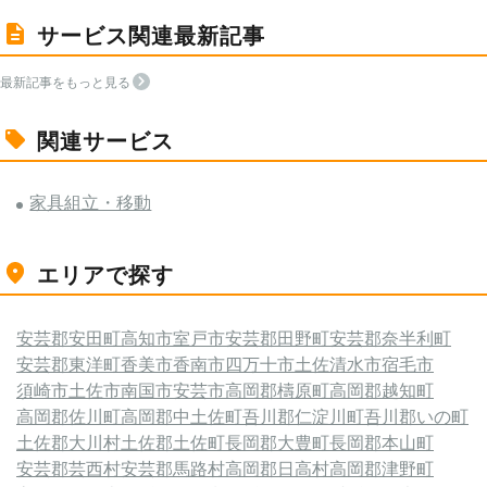
サービス関連最新記事
最新記事をもっと見る
関連サービス
家具組立・移動
エリアで探す
安芸郡安田町
高知市
室戸市
安芸郡田野町
安芸郡奈半利町
安芸郡東洋町
香美市
香南市
四万十市
土佐清水市
宿毛市
須崎市
土佐市
南国市
安芸市
高岡郡檮原町
高岡郡越知町
高岡郡佐川町
高岡郡中土佐町
吾川郡仁淀川町
吾川郡いの町
土佐郡大川村
土佐郡土佐町
長岡郡大豊町
長岡郡本山町
安芸郡芸西村
安芸郡馬路村
高岡郡日高村
高岡郡津野町