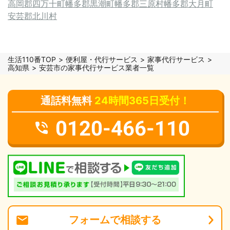
高岡郡四万十町
幡多郡黒潮町
幡多郡三原村
幡多郡大月町
安芸郡北川村
生活110番TOP
便利屋・代行サービス
家事代行サービス
高知県
安芸市の家事代行サービス業者一覧
通話料無料
24時間365日受付！
0120-466-110
フォーム
で
相談
する