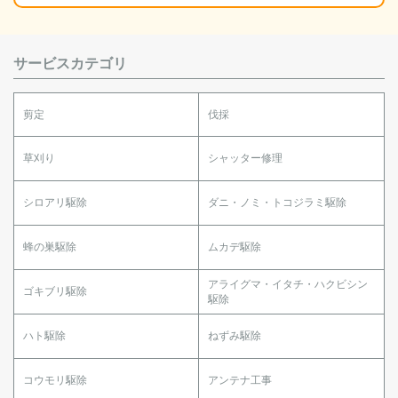
サービスカテゴリ
剪定
伐採
草刈り
シャッター修理
シロアリ駆除
ダニ・ノミ・トコジラミ駆除
蜂の巣駆除
ムカデ駆除
アライグマ・イタチ・ハクビシン
ゴキブリ駆除
駆除
ハト駆除
ねずみ駆除
コウモリ駆除
アンテナ工事