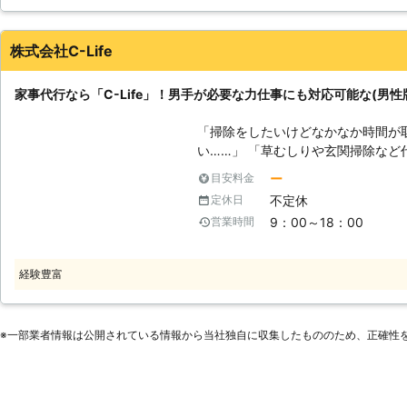
1階に下ろしたい」という作業も私
場であれば車を使った移動も対応しますよ。 大きな荷物を
運ぶのは身体を傷める原因になるだ
株式会社C-Life
原因になってしまうことも。無理を
い！ 【実際の施工実績（一例）】 〇神奈川県横浜市 依頼内容：大きな荷物
家事代行なら「C-Life」！男手が必要な力仕事にも対応可能な(男性
を階段で9階まで運んでほしい 料金：
空き家の軽い掃除をしてほしい 料金：1
「掃除をしたいけどなかなか時間が
応じて料金は変動します。 【お庭仕事も得意です！植木業経験のあるスタ
い……」 「草むしりや玄関掃除など代行でお
ッフが対応】 当店には植木業に従
物の整理など以外に体力が必要な作
ー
目安料金
や伐採・草刈りなどお庭仕事もプロ
もかかってしまい休日がつぶれてしま
を併せて依頼できますので、1度に
不定休
定休日
にかける時間をうまく活用できれば
かり、気持ちもリフレッシュします
9：00～18：00
営業時間
りができ、精神的な負担を減らすこ
相談も承っていますので、まずはご連絡ください。 
がるでしょう。 弊社「C-Life」は、このようなお客様のお悩みを解決する
とアグレッシブさで小さな家事から
べく、家事代行サービスをおこなっ
経験豊富
都新宿区で家事代行業者をお探しな
ただける理由が、弊社にはございます
さい。お待ちしております。
間制の料金システムで使いやすい】
おこなっており、作業内容にかかわ
※⼀部業者情報は公開されている情報から当社独⾃に収集したもののため、正確性
はございません(追加料金もございま
くお客様にもわかりやすい料金システムで
業には大手マンション管理会社や大
年おこなっている掃除のプロがあた