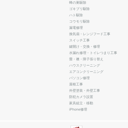
蜂の巣駆除
ゴキブリ駆除
ハト駆除
コウモリ駆除
漏電修理
換気扇・レンジフード工事
スイッチ工事
鍵開け・交換・修理
水漏れ修理・トイレつまり工事
畳・襖・障子張り替え
ハウスクリーニング
エアコンクリーニング
パソコン修理
屋根工事
外壁塗装・外壁工事
防犯カメラ設置
家具組立・移動
iPhone修理