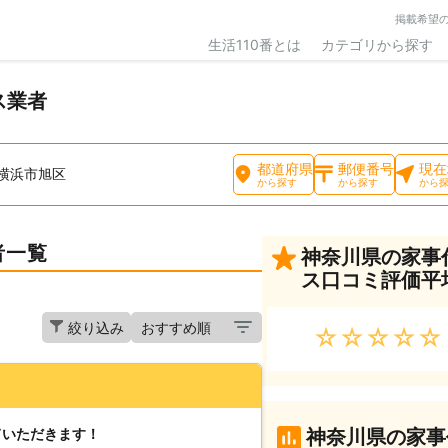
掲載希望
生活110番とは
カテゴリから探す
ス業者
都道府県
郵便番号
現在
横浜市旭区
から探す
から探す
から
者一覧
神奈川県の家事
ス口コミ評価平
絞り込み
★★★★★
ていただきます！
神奈川県の家事