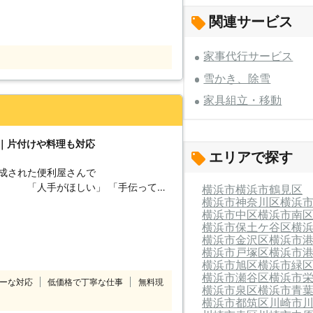
太刀ヒーローズ」にご相談くださいま
関連サービス
で対応可能！日中
いただけます 家事を出来ないほど仕事
業に立ち会う時間が取れないという方も
家事代行サービス
間の家事代行業者は日中を営業時間とし
雪かき、除雪
づらいのではないでしょうか。 弊社
おこなっています。夜間の作業にも柔軟に
家具組立・移動
とも都合が付かなかった方は一度ご相談
が終了したら、それが全てではありませ
ト｜片付けや料理も対応
あとに、お客様が「ここをもっとこうし
エリアで探す
満が残る」といったような状況が発生す
構成された便利屋さんで
しい」 「手伝ってほ
横浜市
横浜市鶴見区
出来ないかもしれません。 弊社は
横浜市神奈川区
横浜
い！家事代行から簡単な作業のお手伝い
です。もし作業に納得をいただけなかっ
横浜市中区
横浜市南
すので、安心してご利用いただけたらと
横浜市保土ケ谷区
横
活気あるサービスが強みです。家事代行
横浜市金沢区
横浜市
い・引越しのお手伝いなど幅広く対応し
横浜市戸塚区
横浜市
思われます。「助太刀ヒーローズ」は頑
横浜市旭区
横浜市緑
めますので、ぜひご利用くださいませ。
ください。フレッシュなスタッフがお客
横浜市瀬谷区
横浜市
ーな対応
低価格で丁寧な仕事
無料現
横浜市泉区
横浜市青
横浜市都筑区
川崎市
濯機を移動したい」「ベッドを2階から