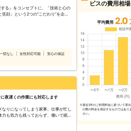
ビスの費用相場
援する』をコンセプトに、「技術と心の
笑顔」という2つの“こだわり”を企業
2.0
%”を目指しております。 家事代行サー
平均費用
として、以下をお約束いたします。
 ベアーズレディは全員直接雇用。 業界
たせすることなく細やかで真心を込めた
～徹底したスタッフ教育～ 挨拶・身だ
ンドから実技に至るまで、7つのオリジ
一切なし
女性対応可能
安心の保証
ています。高いホスピタリティマインド
フ＝ベアーズレディがお伺いいたしま
%の追及～ 「家事」ではなく「心のゆと
め。すべての方の笑顔のために全力で取
けに夜遅くの作業にも対応します
過去3年のご利⽤料⾦に基づいて算
※
ざなりになってしまう家事。仕事が忙し
の際の料⾦を保証するものではあり
さい。
体力も気力も残っておらず、働いて眠る
来ず
しまいます。「誰かに家事代行サービス