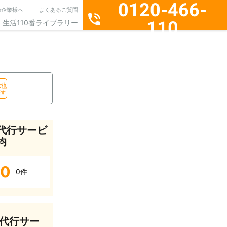
0120-466-
の企業様へ
よくあるご質問
110
生活110番ライブラリー
通話料無料・24時間365日受付
地
探す
代行サービ
均
0
0件
代行サー