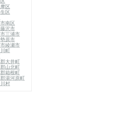
原区
多摩区
麻生区
区
原市南区
市
藤沢市
子市
三浦市
伊勢原市
柄市
綾瀬市
寒川町
町
上郡大井町
上郡山北町
下郡箱根町
下郡湯河原町
清川村