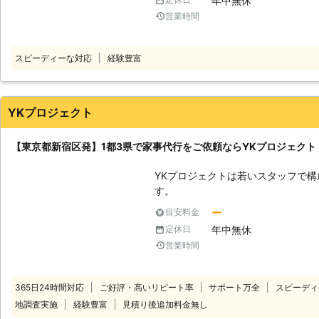
年中無休
をしてほしい」というお客様は「助
営業時間
せ。お客様に代わって家事を代行いたします。 ●24時ま
は時間が取れない忙しい方もご利用
に追われている方ですと、日中は作
スピーディーな対応
経験豊富
いらっしゃると思います。しかし世
ているところが多く、中々予定が合い
は7：30から24：00まで営業を
対応をいたしますので、どこの業者
YKプロジェクト
くださいませ。 ●アフターフォローに対応可能！作業に不満がありました
らご相談ください 家事代行は作業
【東京都新宿区発】1都3県で家事代行をご依頼ならYKプロジェク
ん。何故かというと作業が終了した
て欲しかった」「ちょっと作業に不
YKプロジェクトは若いスタッフで
るかもしれないからです。 あまり親切ではない業者ですと、こういった作
す。 「人手がほ
業後のお客様からの要望に応えることが
しい」 そんなときはお任せくださ
ー
目安料金
アフターケアをおこなっている業者
をおこなっています。 【フレッシュな力でお手伝い！家事全般お任せを】
年中無休
定休日
た場合は責任もって対応をいたしま
私たちYKプロジェクトは若い力で
思います。 ●終わりに 仕事で忙しい日々を送っていると、自宅と職場の行
営業時間
でお掃除や料理から買い物のお手伝
き来になってしまいとても大変だと
ています。 日常のちょっとした困りごとから、人手がほしいときのお手伝
張るお客様の味方になれるように努
い要員など、お客様の自由にご依頼
365日24時間対応
ご好評・高いリピート率
サポート万全
スピーディ
様の力になりますよ。 【力仕事もお手のもの！大型家電の移動も承りま
地調査実施
経験豊富
見積り後追加料金無し
す】 模様替えやお引越しなどで「洗