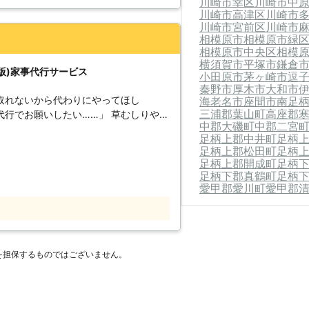
川崎市幸区
川崎市中
たちにお任せを！建物内はもちろん、近
川崎市高津区
川崎市
お客様ご自身で
川崎市宮前区
川崎市
けでなく家具や家電、建物の故障や傷の
相模原市
相模原市緑
せずYKプロジェクトに頼ってくださ
相模原市中央区
相模
横須賀市
平塚市
鎌倉
版)家事代行サービス
小田原市
茅ヶ崎市
逗
48,000円 〇東京都町田市 依頼内容：
秦野市
厚木市
大和市
0,000円 ※税込価格です。 ※状況に
取れないから代わりにやってほし
海老名市
座間市
南足
三浦郡葉山町
高座郡
願いしたい……」 草むしりや荷
事していたスタッフがいますので、剪定
中郡大磯町
中郡二宮
業ですよね。実際にやってみると、時間
の技を実感いただけます。 複数の作業
足柄上郡中井町
足柄
ったという方も多いでしょう。 掃除
足柄上郡松田町
足柄
まとめておこなうと目に見えて変化がわ
、日々の生活にゆとりができます。ゆと
足柄上郡開成町
足柄
。「こんなこと依頼できる？」というご
とは、毎日を楽しく過ごすことにもつな
足柄下郡真鶴町
足柄
YKプロジェクトは若さ
愛甲郡愛川町
愛甲郡
力仕事までウ引き受けいたします。東京
ております。お客様に安心してご利用い
ら、ぜひYKプロジェクトにご依頼くだ
ので参考にしてみてください。 【時
 弊社では家事代行サービスを時間制で
らずに明記した料金以外をいただくこと
を担保するものではございません。
せん)。そのため、初めてご利用いただ
ご安心いただけます。 また、作
手小売り店の、ハウスクリーニングを長
りますので安心してお任せください。