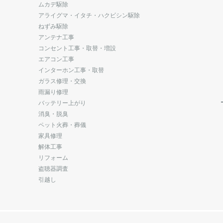
ムカデ駆除
アライグマ・イタチ・ハクビシン駆除
ねずみ駆除
アンテナ工事
コンセント工事・取替・増設
エアコン工事
インターホン工事・取替
ガラス修理・交換
雨漏り修理
バッテリー上がり
消臭・脱臭
ペット火葬・葬儀
家具修理
解体工事
リフォーム
盗聴器調査
引越し