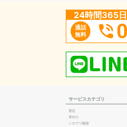
24時間36
通話
無料
サービスカテゴリ
剪定
草刈り
シロアリ駆除