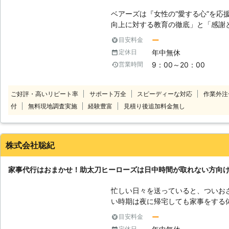
ベアーズは『女性の“愛する心”を応
向上に対する教育の徹底」と「感謝と
理念に掲げ、常に“お客様感動度120
ー
目安料金
ビス業界のリーディングカンパニー
年中無休
定休日
【安全】～登録スタッフ5200人～
9：00～20：00
営業時間
トップクラスのスタッフ体制でお待
サービスをご提供します。 【品質】
しなみ・笑顔といったマナー・マイ
ご好評・高いリピート率
サポート万全
スピーディーな対応
作業外注
ナルプログラム・実践研修を実施し
付
無料現地調査実施
経験豊富
見積り後追加料金無し
をもった、元気で明るい女性スタッ
す。 【感動】～お客様感動度120
り」を提供することがベアーズの努
り組みます。
株式会社聡紀
家事代行はおまかせ！助太刀ヒーローズは日中時間が取れない方向
忙しい日々を送っていると、ついお
い時期は夜に帰宅しても家事をする
だけの毎日になってしまいがちです。 そのためお掃除をすることが出
ー
目安料金
に、お部屋の汚れが溜まっていって
定休日