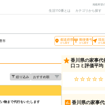
掲載希望
生活110番とは
カテゴリから探す
都道府県
郵便番号
現在
豊市
から探す
から探す
から
香川県の家事代
口コミ評価平均
絞り込み
★★★★★
買い物まで代行をいたします
香川県の家事代