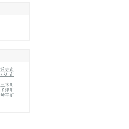
善通寺市
かがわ市
郡三木町
宇多津町
郡琴平町