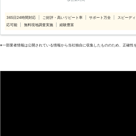
りますので、家事代行のことで何か
い。 弊社スタッフが真摯に対応し
させていただきます。
365日24時間対応
ご好評・高いリピート率
サポート万全
スピーディ
応可能
無料現地調査実施
経験豊富
※⼀部業者情報は公開されている情報から当社独⾃に収集したもののため、正確性