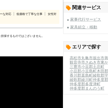
ありましたら、お気軽にご相談くださ
、お客様の困ったを解決するお手伝いを
関連サービス
ーな対応
低価格で丁寧な仕事
女性対
家事代行サービス
家具組立・移動
を担保するものではございません。
エリアで探す
高松市
丸亀市
坂出市
観音寺市
さぬき市
東
三豊市
小豆郡土庄町
小豆郡小豆島町
木田
香川郡直島町
綾歌郡
綾歌郡綾川町
仲多度
仲多度郡多度津町
仲多度郡まんのう町