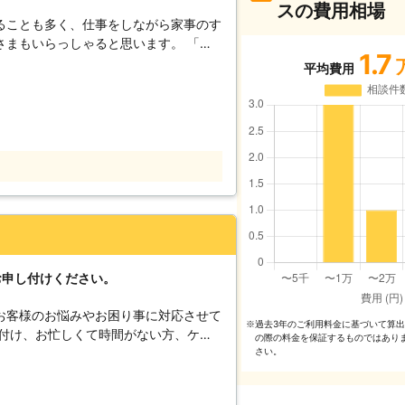
スの費用相場
ることも多く、仕事をしながら家事のす
まもいらっしゃると思います。 「自
1.7
うお客様はぜひ「便利屋ファミリープラ
平均費用
。お客様の代わりに家事をおこなわせて
子様や高齢者のご両親と暮らしていて、
っしゃると思います。朝の忙しい時間に
は体力的にも精神的にもキツイのではな
事なお子様とご両親を責任もって送り届
な家事代行サービ
弊社は定期的に家事代行を依頼していた
ります。通常の代行サービスですと2時
期プランの場合は1名5,500～と大変お
お申し付けください。
スが気に入っていただけましたら、定期
しい日々に追
お客様のお悩みやお困り事に対応させて
過去3年のご利⽤料⾦に基づいて算
※
ていってしまいます。自分で体をいたわ
片付け、お忙しくて時間がない方、ケガ
の際の料⾦を保証するものではあり
けして悪いことではありません。ぜひ便
など、弊社では様々な代行サービスを提
さい。
ービスをおまかせください。
せていただいておりますのでお任せくだ
っております。ご相談は無料で承ってお