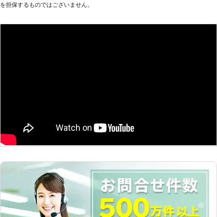
を担保するものではございません。
軽にご相談くださいませ。 ≪当店の
家事代行サービス一例≫ お掃除 買い
物代行（献立も一緒に考えます） 病
院の付き添い 電球替え 部屋の模様替
え 家具組立 草刈り ペットの世話 墓
の手入れ 悩み事の相談 など ご要望
がございましたら迅速に対応しますの
で、このほかのことでもお気軽にお問
い合わせください。 【便利屋なんで
ーもの家事代行の特徴】 多くの便利
屋があるなかでなんでーもの家事代行
が選ばれるには理由がございます。
☆時間制！その時に必要なことをお手
伝いいたします 当店は便利屋で時間
制の一律料金でサービスを承っていま
す。その時に必要なことをお手伝いす
ることが可能です。また、ハウスクリ
ーニング業もおこなっていることか
ら、本格的なクリーニングが必要な場
合にも対応ができます。「ひとりで家
事をするのは大変」というとき、家事