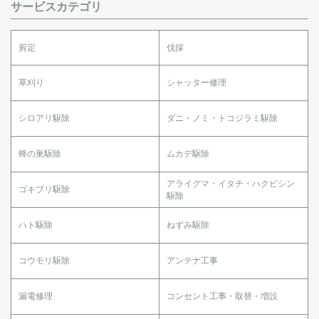
サービスカテゴリ
剪定
伐採
草刈り
シャッター修理
シロアリ駆除
ダニ・ノミ・トコジラミ駆除
蜂の巣駆除
ムカデ駆除
アライグマ・イタチ・ハクビシン
ゴキブリ駆除
駆除
ハト駆除
ねずみ駆除
コウモリ駆除
アンテナ工事
漏電修理
コンセント工事・取替・増設