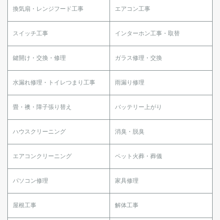
換気扇・レンジフード工事
エアコン工事
スイッチ工事
インターホン工事・取替
鍵開け・交換・修理
ガラス修理・交換
水漏れ修理・トイレつまり工事
雨漏り修理
畳・襖・障子張り替え
バッテリー上がり
ハウスクリーニング
消臭・脱臭
エアコンクリーニング
ペット火葬・葬儀
パソコン修理
家具修理
屋根工事
解体工事