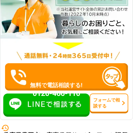
代行を大阪で依頼するなら当店にご相
談ください。 ☆女性スタッフ在籍！
女性の1人暮らしも安心してください
家事代行となると、お客様の大切な家
に上がり、生活に足を踏み入れること
になります。プライバシーの問題や
「同性のスタッフの方が気が楽」とい
う場合もあるかと思います。そんなと
きには、当店には女性スタッフも在籍
しているため、ご要望があれば同性の
スタッフを派遣することも可能です。
家事代行はお客様の快適さを追求する
なんでーもに、お任せください。 便
利屋なんでーもは24時間いつでもお
無料で電話相談する!
客様のご要望にお応えできるよう、定
0120-466-110
休日や営業時間をもうけておりませ
フォーム
で
相
ん。ご自宅でのお困りごとがありまし
談
する
たら、ぜひ当店の家事代行サービスを
ご利用ください。