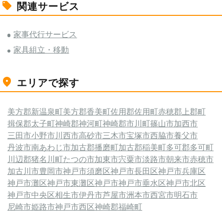
関連サービス
家事代行サービス
家具組立・移動
エリアで探す
美方郡新温泉町
美方郡香美町
佐用郡佐用町
赤穂郡上郡町
揖保郡太子町
神崎郡神河町
神崎郡市川町
篠山市
加西市
三田市
小野市
川西市
高砂市
三木市
宝塚市
西脇市
養父市
丹波市
南あわじ市
加古郡播磨町
加古郡稲美町
多可郡多可町
川辺郡猪名川町
たつの市
加東市
宍粟市
淡路市
朝来市
赤穂市
加古川市
豊岡市
神戸市須磨区
神戸市長田区
神戸市兵庫区
神戸市灘区
神戸市東灘区
神戸市
神戸市垂水区
神戸市北区
神戸市中央区
相生市
伊丹市
芦屋市
洲本市
西宮市
明石市
尼崎市
姫路市
神戸市西区
神崎郡福崎町