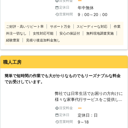
ー
目安料金
笑顔」という2つの“こだわり”を企業
年中無休
定休日
理念に掲げ、常に“お客様感動度
9：00～20：00
営業時間
120%”を目指しております。 家事代行
サービス業界のリーディングカンパニ
ご好評・高いリピート率
サポート万全
スピーディーな対応
作業
ーとして、以下をお約束いたします。
外注一切なし
女性対応可能
安心の保証付
無料現地調査実施
【安全】～登録スタッフ5200人～ ベ
アーズレディは全員直接雇用。 業界
経験豊富
見積り後追加料金無し
トップクラスのスタッフ体制でお待た
せすることなく細やかで真心を込めた
サービスをご提供します。 【品質】
職人工房
～徹底したスタッフ教育～ 挨拶・身
だしなみ・笑顔といったマナー・マイ
簡単で短時間の作業でも大がかりなものでもリーズナブルな料金
ンドから実技に至るまで、7つのオリ
でお受けしています。
ジナルプログラム・実践研修を実施し
ています。高いホスピタリティマイン
弊社では日常生活でお困りの方向けに
ドをもった、元気で明るい女性スタッ
様々な家事代行サービスをご提供して
フ＝ベアーズレディがお伺いいたしま
います。忙しくて買い物に行けない方
す。 【感動】～お客様感動度120%の
ー
目安料金
やお料理を準備して欲しい方のために
追及～ 「家事」ではなく「心のゆと
定休日：日
定休日
定期的に行うサービスから、ご高齢者
り」を提供することがベアーズの努
9～18
営業時間
によくある高いところの電球が取り替
め。すべての方の笑顔のために全力で