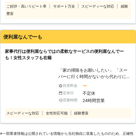
えられないなどのちょっとした事だけ
取り組みます。
ご好評・高いリピート率
サポート万全
スピーディーな対応
経験
れどもお一人では出来ない一回限りの
豊富
作業のご依頼などもお受け致します。
もちろん、大掃除や引っ越しのお手伝
いなど大変な作業も弊社の家事代行サ
ービスをご活用いただけます。日常の
便利屋なんでーも
いろいろなシーンで誰かの助けが必要
な場合には、弊社をご用命ください。
家事代行は便利屋ならではの柔軟なサービスの便利屋なんでー
どんなお困り事でも真摯に対応してお
も！女性スタッフも在籍
悩みを解決いたします。
「家の掃除をお願いしたい」 「スー
パーに行く時間がないから代わりに買
い物に行って欲しい」 「庭の草が気
ー
目安料金
になるから草刈りを依頼したい」
不定休
定休日
「ちょっと部屋の模様替えをしてほし
24時間営業
営業時間
い」 このようなご要望があるときに
は、便利屋なんでーもの家事代行にお
スピーディーな対応
女性対応可能
経験豊富
任せください。当店は大阪市淀川区に
拠点をおき、便利屋を営んでいます。
便利屋ならではの柔軟さでお客様の家
事のお手伝いをいたしますので、お気
※⼀部業者情報は公開されている情報から当社独⾃に収集したもののため、正確性