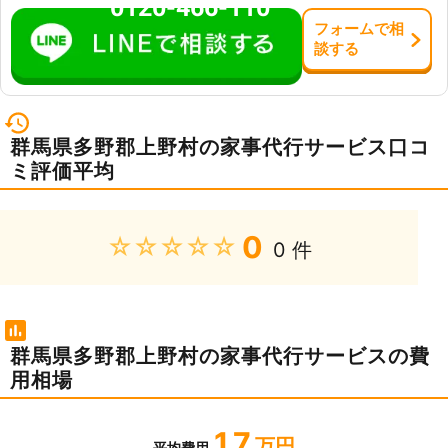
0120-466-110
フォーム
で
相
談
する
群馬県多野郡上野村の家事代行サービス口コ
ミ評価平均
0
★★★★★
0 件
群馬県多野郡上野村の家事代行サービスの費
用相場
1.7
万円
平均費用