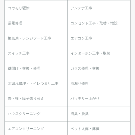
コウモリ駆除
アンテナ工事
漏電修理
コンセント工事・取替・増設
換気扇・レンジフード工事
エアコン工事
スイッチ工事
インターホン工事・取替
鍵開け・交換・修理
ガラス修理・交換
水漏れ修理・トイレつまり工事
雨漏り修理
畳・襖・障子張り替え
バッテリー上がり
ハウスクリーニング
消臭・脱臭
エアコンクリーニング
ペット火葬・葬儀