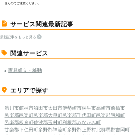
せんのでご注意ください。
サービス関連最新記事
最新記事をもっと見る
関連サービス
家具組立・移動
エリアで探す
渋川市
館林市
沼田市
太田市
伊勢崎市
桐生市
高崎市
前橋市
邑楽郡邑楽町
邑楽郡大泉町
邑楽郡千代田町
邑楽郡明和町
邑楽郡板倉町
佐波郡玉村町
利根郡みなかみ町
甘楽郡下仁田町
多野郡神流町
多野郡上野村
北群馬郡吉岡町