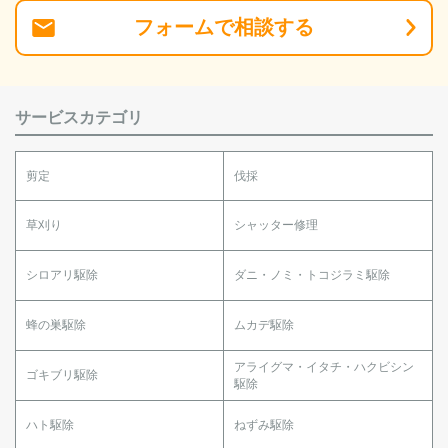
フォーム
で
相談
する
サービスカテゴリ
剪定
伐採
草刈り
シャッター修理
シロアリ駆除
ダニ・ノミ・トコジラミ駆除
蜂の巣駆除
ムカデ駆除
アライグマ・イタチ・ハクビシン
ゴキブリ駆除
駆除
ハト駆除
ねずみ駆除