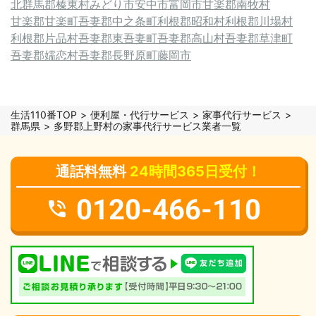
北群馬郡榛東村
みどり市
安中市
富岡市
甘楽郡南牧村
甘楽郡甘楽町
吾妻郡中之条町
利根郡昭和村
利根郡川場村
利根郡片品村
吾妻郡東吾妻町
吾妻郡高山村
吾妻郡草津町
吾妻郡嬬恋村
吾妻郡長野原町
藤岡市
生活110番TOP
便利屋・代行サービス
家事代行サービス
群馬県
多野郡上野村の家事代行サービス業者一覧
通話料無料
24時間365日受付！
0120-466-110