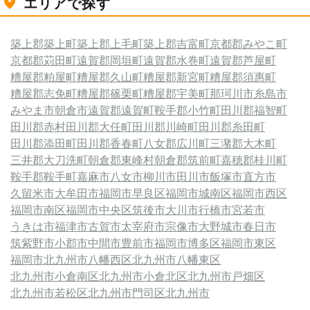
エリアで探す
築上郡築上町
築上郡上毛町
築上郡吉富町
京都郡みやこ町
京都郡苅田町
遠賀郡岡垣町
遠賀郡水巻町
遠賀郡芦屋町
糟屋郡粕屋町
糟屋郡久山町
糟屋郡新宮町
糟屋郡須惠町
糟屋郡志免町
糟屋郡篠栗町
糟屋郡宇美町
那珂川市
糸島市
みやま市
朝倉市
遠賀郡遠賀町
鞍手郡小竹町
田川郡福智町
田川郡赤村
田川郡大任町
田川郡川崎町
田川郡糸田町
田川郡添田町
田川郡香春町
八女郡広川町
三潴郡大木町
三井郡大刀洗町
朝倉郡東峰村
朝倉郡筑前町
嘉穂郡桂川町
鞍手郡鞍手町
嘉麻市
八女市
柳川市
田川市
飯塚市
直方市
久留米市
大牟田市
福岡市早良区
福岡市城南区
福岡市西区
福岡市南区
福岡市中央区
筑後市
大川市
行橋市
宮若市
うきは市
福津市
古賀市
太宰府市
宗像市
大野城市
春日市
筑紫野市
小郡市
中間市
豊前市
福岡市博多区
福岡市東区
福岡市
北九州市八幡西区
北九州市八幡東区
北九州市小倉南区
北九州市小倉北区
北九州市戸畑区
北九州市若松区
北九州市門司区
北九州市