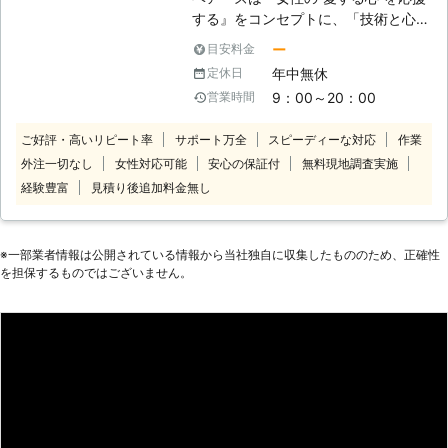
する』をコンセプトに、「技術と心の
向上に対する教育の徹底」と「感謝と
ー
目安料金
笑顔」という2つの“こだわり”を企業
年中無休
定休日
理念に掲げ、常に“お客様感動度
9：00～20：00
営業時間
120%”を目指しております。 家事代行
サービス業界のリーディングカンパニ
ご好評・高いリピート率
サポート万全
スピーディーな対応
作業
ーとして、以下をお約束いたします。
外注一切なし
女性対応可能
安心の保証付
無料現地調査実施
【安全】～登録スタッフ5200人～ ベ
アーズレディは全員直接雇用。 業界
経験豊富
見積り後追加料金無し
トップクラスのスタッフ体制でお待た
せすることなく細やかで真心を込めた
サービスをご提供します。 【品質】
※⼀部業者情報は公開されている情報から当社独⾃に収集したもののため、正確性
～徹底したスタッフ教育～ 挨拶・身
を担保するものではございません。
だしなみ・笑顔といったマナー・マイ
ンドから実技に至るまで、7つのオリ
ジナルプログラム・実践研修を実施し
ています。高いホスピタリティマイン
ドをもった、元気で明るい女性スタッ
フ＝ベアーズレディがお伺いいたしま
す。 【感動】～お客様感動度120%の
追及～ 「家事」ではなく「心のゆと