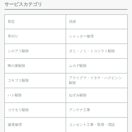
サービスカテゴリ
剪定
伐採
草刈り
シャッター修理
シロアリ駆除
ダニ・ノミ・トコジラミ駆除
蜂の巣駆除
ムカデ駆除
アライグマ・イタチ・ハクビシン
ゴキブリ駆除
駆除
ハト駆除
ねずみ駆除
コウモリ駆除
アンテナ工事
漏電修理
コンセント工事・取替・増設