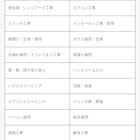
換気扇・レンジフード工事
エアコン工事
スイッチ工事
インターホン工事・取替
鍵開け・交換・修理
ガラス修理・交換
水漏れ修理・トイレつまり工事
雨漏り修理
畳・襖・障子張り替え
バッテリー上がり
ハウスクリーニング
消臭・脱臭
エアコンクリーニング
ペット火葬・葬儀
パソコン修理
家具修理
屋根工事
解体工事