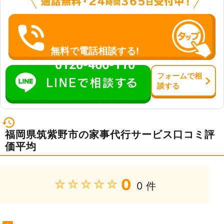
無料で電話相談する!
0120-466-110
フォーム
で
相
談
する
福岡県筑紫野市の家事代行サービス口コミ評
価平均
0
★★★★★
0 件