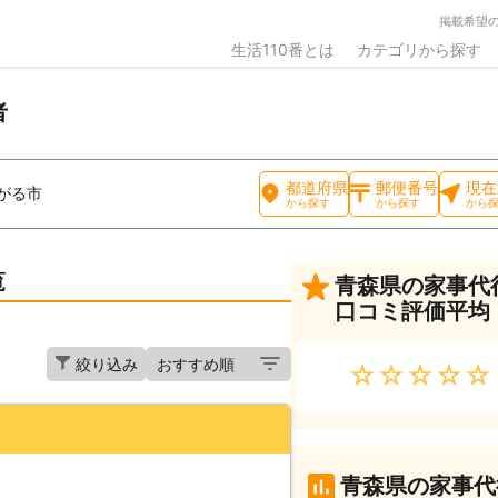
掲載希望
生活110番とは
カテゴリから探す
者
都道府県
郵便番号
現在
がる市
から探す
から探す
から
覧
青森県の家事代
口コミ評価平均
絞り込み
★★★★★
青森県の家事代