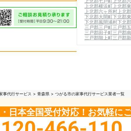
上北郡七戸町
上北郡
上北郡横浜町
上北郡
上北郡六ヶ所村
上北
下北郡大間町
下北郡
下北郡風間浦村
下北
三戸郡三戸町
三戸郡
三戸郡田子町
三戸郡
三戸郡階上町
三戸郡
家事代行サービス
青森県
つがる市の家事代行サービス業者一覧
5日・日本全国受付対応！お気軽に
0120-466-110