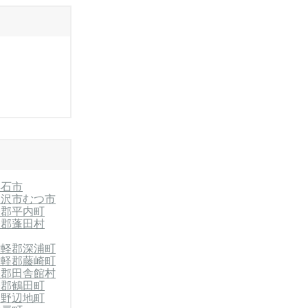
黒石市
三沢市
むつ市
軽郡平内町
軽郡蓬田村
津軽郡深浦町
津軽郡藤崎町
軽郡田舎館村
軽郡鶴田町
郡野辺地町