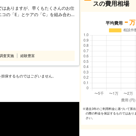
スの費用相場
ではありますが、早くもたくさんのお仕
エコの「E」とケアの「C」を組み合わ
-
謝・正直・一所懸命をモットーに業務に
万
平均費用
ではなく、ギブ＆ギブの精神で家庭や生
除雪や剪定・草刈りなどのお外のお困り
携わっております。 些細なお困りごと
などの大規模修繕工事なども受け付けて
事代行】 1980年以
調査実施
経験豊富
うです。毎日が忙しく、家の中の細々と
ないといったお悩みを抱えていらっしゃ
イー・アンド・シー 「何なり屋」で
を担保するものではございません。
べく、家事代行サービスを行っておりま
にお任せいただき、少しでも皆様の負担
費税～」とさせて頂いており、追加料金は
りは頂いておりません。見積り・ご相談
過去3年のご利⽤料⾦に基づいて算
※
の際の料⾦を保証するものではあり
さい。