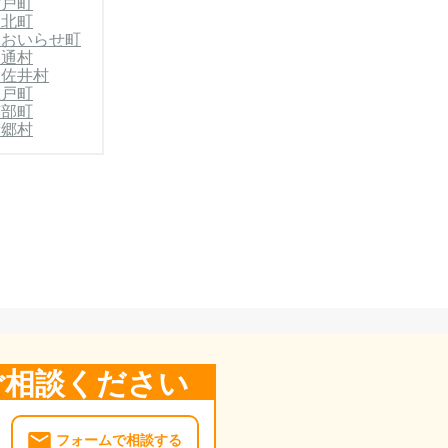
六戸町
東北町
郡おいらせ町
東通村
郡佐井村
五戸町
南部町
新郷村
ご相談ください
フォームで相談する