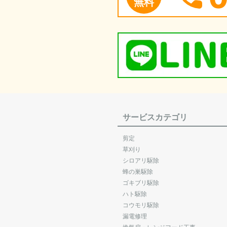
無料
サービスカテゴリ
剪定
草刈り
シロアリ駆除
蜂の巣駆除
ゴキブリ駆除
ハト駆除
コウモリ駆除
漏電修理