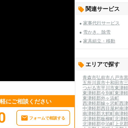
関連サービス
家事代行サービス
雪かき、除雪
家具組立・移動
エリアで探す
青森市
弘前市
八戸市
五所川原市
十和田市
つがる市
平川市
東津
東津軽郡今別町
東津
東津軽郡外ヶ浜町
気軽にご相談ください
西津軽郡鰺ヶ沢町
西
中津軽郡西目屋村
南
0
南津軽郡大鰐町
南津
フォームで相談する
北津軽郡板柳町
北津
北津軽郡中泊町
上北