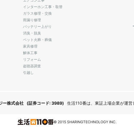
エアコン工事
インターホン工事・取替
ガラス修理・交換
雨漏り修理
バッテリー上がり
消臭・脱臭
ペット火葬・葬儀
家具修理
解体工事
リフォーム
盗聴器調査
引越し
ジー株式会社
(証券コード: 3989)
生活110番は、東証上場企業が運
© 2015 SHARINGTECHNOLOGY INC.