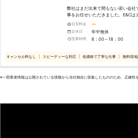
弊社はまだ出来て間もない若い会社
事をお任せいただきました。E&Cは
せたもので、世のため人のため、感
ー
目安料金
取り組んでおります。ギブ＆テイク
年中無休
定休日
活のお困りごとはもちろんですが、
8：00～18：00
営業時間
ごと、そして住宅のリフォームにも
はもちろんのこと、家のリフォーム
おります。まずはお気軽にお問い合わせください。 【家
キャンセル料なし
スピーディーな対応
低価格で丁寧な仕事
無料現地
降、共働き世帯は増え続けているそ
したことまでなかなか手が付けられ
る方も多いのではないでしょうか？
※⼀部業者情報は公開されている情報から当社独⾃に収集したもののため、正確性
は、そんな皆様のお悩みを解決する
す。普段の買い物や掃除などを私達
を軽くしたいと思います。 【分かりやすい料金案内を心がけています】 明
瞭会計で「1人/1時間2000円+消
お客様が追加で作業を望まれない限
は無料とさせて頂いております。