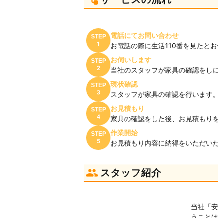
電話にてお問い合わせ
STEP
1
お電話の際に生活110番を見たと
お伺いします
STEP
2
当社のスタッフが家具の確認をし
現状確認
STEP
3
スタッフが家具の確認を行います
お見積もり
STEP
4
家具の確認をした後、お見積もり
作業開始
STEP
5
お見積もり内容に納得をいただい
スタッフ紹介
当社「安
うことは