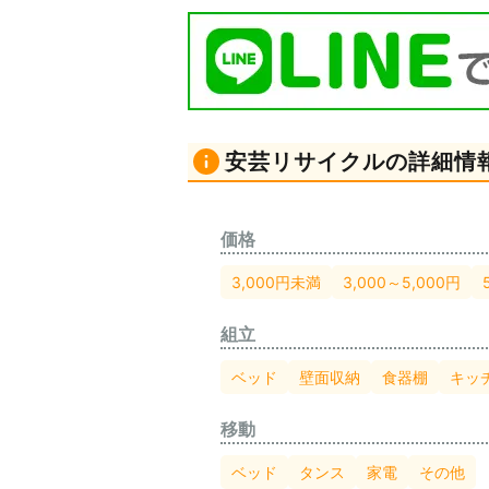
安芸リサイクルの詳細情
価格
3,000円未満
3,000～5,000円
組立
ベッド
壁面収納
食器棚
キッ
移動
ベッド
タンス
家電
その他