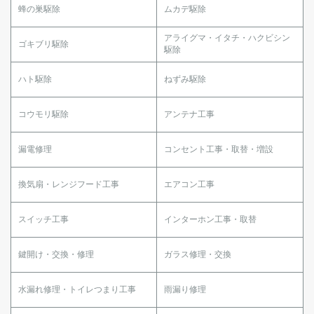
蜂の巣駆除
ムカデ駆除
アライグマ・イタチ・ハクビシン
ゴキブリ駆除
駆除
ハト駆除
ねずみ駆除
コウモリ駆除
アンテナ工事
漏電修理
コンセント工事・取替・増設
換気扇・レンジフード工事
エアコン工事
スイッチ工事
インターホン工事・取替
鍵開け・交換・修理
ガラス修理・交換
水漏れ修理・トイレつまり工事
雨漏り修理