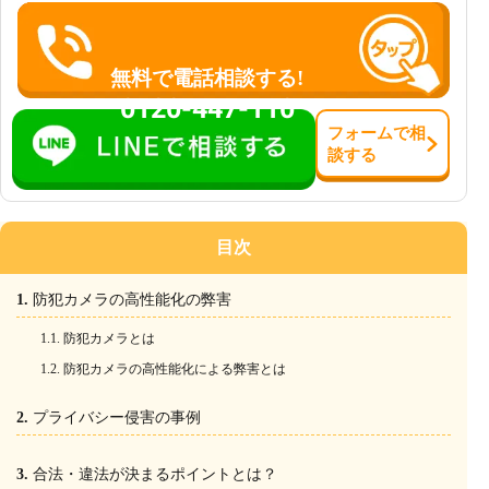
無料で電話相談する!
0120-447-110
フォーム
で
相
談
する
目次
防犯カメラの高性能化の弊害
防犯カメラとは
防犯カメラの高性能化による弊害とは
プライバシー侵害の事例
合法・違法が決まるポイントとは？