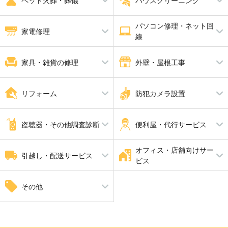
ペット火葬・葬儀
ハウスクリーニング
畳・襖・障子張り替え
給湯器修理・交換
防水工事
パソコン修理・ネット回
ペット火葬・葬儀
消臭・脱臭
ハウスクリーニング
家電修理
線
エアコンクリーニング
バスルームクリーニング
エアコン修理
パソコン修理
家具・雑貨の修理
外壁・屋根工事
家具修理
屋根工事
ピアノ調律 ピアノ修理
解体工事
リフォーム
防犯カメラ設置
瓦工事
外壁塗装・外壁工事
外張り断熱工事
内装工事
防犯カメラ設置
手すり設置
盗聴器・その他調査診断
便利屋・代行サービス
家全体のリフォーム
断熱工事
耐震工事
オフィス・店舗向けサー
盗聴器調査
家具組立・移動
引越し・配送サービス
ビス
引越し
自動ドア修理
その他
井戸掘り工事（さく井工事）