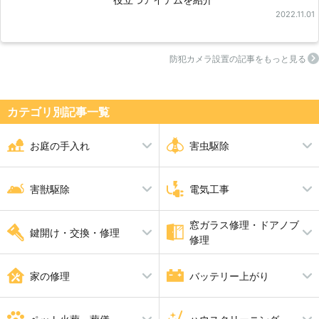
2022.11.01
防犯カメラ設置の記事をもっと見る
カテゴリ別記事⼀覧
お庭の手入れ
害虫駆除
剪定
シロアリ駆除
伐採
ダニ・ノミ・トコジラミ駆除
害獣駆除
電気工事
草刈り
蜂の巣駆除
芝張り
ムカデ駆除
砂利敷き
アリ駆除
シャッター修理
ゴキブリ駆除
窓ガラス修理・ドアノブ
アライグマ・イタチ・ハクビシ
アンテナ工事
ハト駆除
漏電修理
鍵開け・交換・修理
アスファルト工事
ブロック工事・コンクリート工
修理
ン駆除
コンセント工事・取替・増設
換気扇・レンジフード工事
事
ねずみ駆除
エアコン工事
コウモリ駆除
スイッチ工事
電動シャッター設置・修理
鍵開け・交換・修理
ガラス修理・交換
合い鍵製作
ドアノブ修理
家の修理
バッテリー上がり
照明工事
LAN配線工事
補助カギ取り付け
防犯鍵
インターホン工事・取替
分電盤工事
ＬＥＤ工事
電気工事全般
水漏れ修理・トイレつまり工事
バッテリー上がり
雨漏り修理