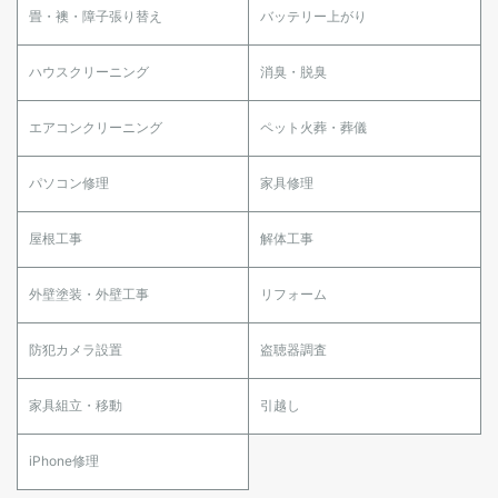
畳・襖・障子張り替え
バッテリー上がり
ハウスクリーニング
消臭・脱臭
エアコンクリーニング
ペット火葬・葬儀
パソコン修理
家具修理
屋根工事
解体工事
外壁塗装・外壁工事
リフォーム
防犯カメラ設置
盗聴器調査
家具組立・移動
引越し
iPhone修理