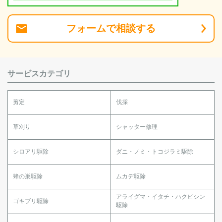
フォーム
で
相談
する
サービスカテゴリ
剪定
伐採
草刈り
シャッター修理
シロアリ駆除
ダニ・ノミ・トコジラミ駆除
蜂の巣駆除
ムカデ駆除
アライグマ・イタチ・ハクビシン
ゴキブリ駆除
駆除