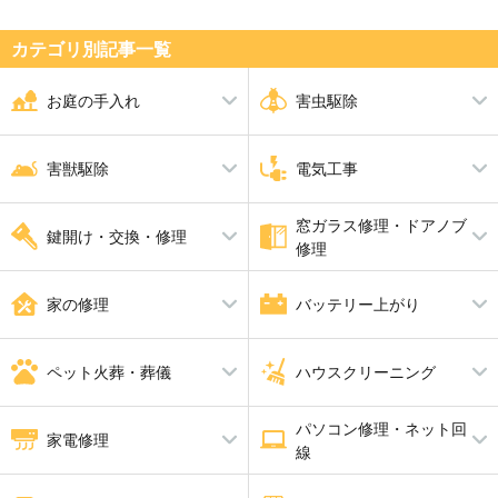
カテゴリ別記事⼀覧
お庭の手入れ
害虫駆除
剪定
シロアリ駆除
伐採
ダニ・ノミ・トコジラミ駆除
害獣駆除
電気工事
草刈り
蜂の巣駆除
芝張り
ムカデ駆除
砂利敷き
アリ駆除
シャッター修理
ゴキブリ駆除
窓ガラス修理・ドアノブ
アライグマ・イタチ・ハクビシ
アンテナ工事
ハト駆除
漏電修理
鍵開け・交換・修理
アスファルト工事
ブロック工事・コンクリート工
修理
ン駆除
コンセント工事・取替・増設
換気扇・レンジフード工事
事
ねずみ駆除
エアコン工事
コウモリ駆除
スイッチ工事
電動シャッター設置・修理
鍵開け・交換・修理
ガラス修理・交換
合い鍵製作
ドアノブ修理
家の修理
バッテリー上がり
照明工事
LAN配線工事
補助カギ取り付け
防犯鍵
インターホン工事・取替
分電盤工事
ＬＥＤ工事
電気工事全般
水漏れ修理・トイレつまり工事
バッテリー上がり
雨漏り修理
ペット火葬・葬儀
ハウスクリーニング
畳・襖・障子張り替え
給湯器修理・交換
防水工事
パソコン修理・ネット回
ペット火葬・葬儀
消臭・脱臭
ハウスクリーニング
家電修理
線
エアコンクリーニング
バスルームクリーニング