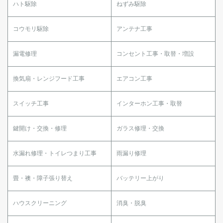
ハト駆除
ねずみ駆除
コウモリ駆除
アンテナ工事
漏電修理
コンセント工事・取替・増設
換気扇・レンジフード工事
エアコン工事
スイッチ工事
インターホン工事・取替
鍵開け・交換・修理
ガラス修理・交換
水漏れ修理・トイレつまり工事
雨漏り修理
畳・襖・障子張り替え
バッテリー上がり
ハウスクリーニング
消臭・脱臭