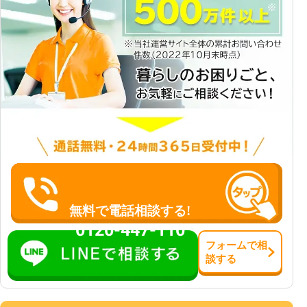
無料で電話相談する!
0120-447-110
フォーム
で
相
談
する