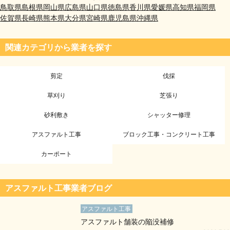
鳥取県
島根県
岡山県
広島県
山口県
徳島県
香川県
愛媛県
高知県
福岡県
佐賀県
長崎県
熊本県
大分県
宮崎県
鹿児島県
沖縄県
関連カテゴリから業者を探す
剪定
伐採
草刈り
芝張り
砂利敷き
シャッター修理
アスファルト工事
ブロック工事・コンクリート工事
カーポート
アスファルト工事業者ブログ
アスファルト工事
アスファルト舗装の陥没補修