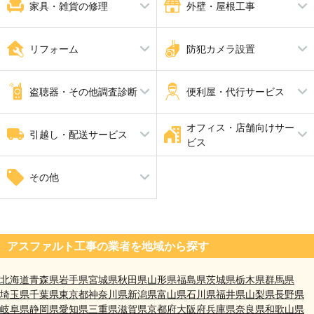
エアコン修理
パソコン修理
家具・雑貨の修理
外壁・屋根工事
家具修理
屋根工事
ピアノ調律 ピアノ修理
解体工事
リフォーム
防犯カメラ設置
瓦工事
外壁塗装・外壁工事
外張り断熱工事
内装工事
防犯カメラ設置
手すり設置
盗聴器・その他調査診断
便利屋・代行サービス
家全体のリフォーム
断熱工事
耐震工事
オフィス・店舗向けサー
盗聴器調査
家具組立・移動
引越し・配送サービス
ビス
引越し
自動ドア修理
その他
井戸掘り工事（さく井工事）
アスファルト工事の業者を地域から探す
北海道
青森県
岩手県
宮城県
秋田県
山形県
福島県
茨城県
栃木県
群馬県
埼玉県
千葉県
東京都
神奈川県
新潟県
富山県
石川県
福井県
山梨県
長野県
岐阜県
静岡県
愛知県
三重県
滋賀県
京都府
大阪府
兵庫県
奈良県
和歌山県