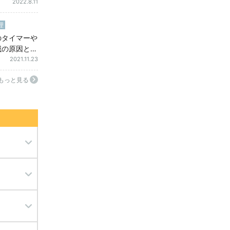
気代がかかる
2022.8.11
理
のタイマーや
滅の原因とそ
とは？
2021.11.23
もっと見る
ミ駆除