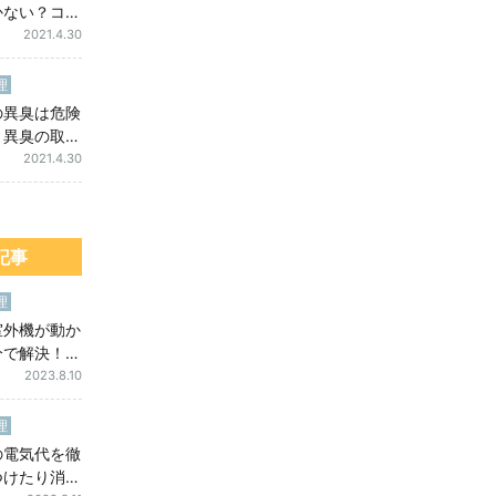
かない？コン
ーの役割と
2021.4.30
理
の異臭は危険
？異臭の取り
防ぎ方につい
2021.4.30
記事
理
室外機が動か
分で解決！原
法｜修理前の
2023.8.10
ック
理
の電気代を徹
つけたり消し