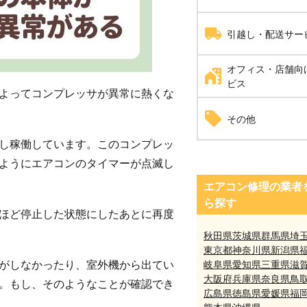
耐震工事
家具組立・移動
引越し・配送サー
オフィス・店舗向
引越し
ビス
よってコンプレッサが異常に熱くな
自動ドア修理
その他
し稼働しています。このコンプレッ
井戸掘り工事（さく井
ようにエアコンのタイマーが点滅し
エアコン修理の業者
ら探す
ほど停止した状態にしたあとに再度
秋田県
茨城県
群馬県
埼
東京都
神奈川県
新潟県
岐阜県
愛知県
三重県
滋
がしなかったり、室外機から出てい
大阪府
兵庫県
奈良県
鳥
。もし、そのようなことが確認でき
広島県
徳島県
愛媛県
福