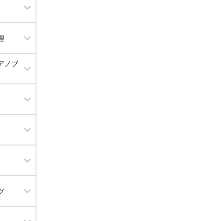
ハクビシン
理
アノブ
・増設
リート工事
工事
修理
まり工事
グ
替