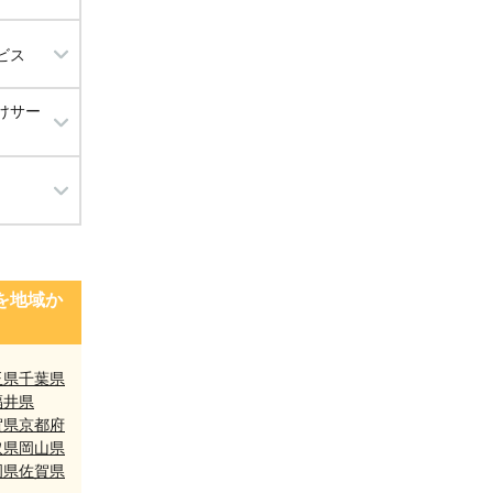
ビス
けサー
工事）
を地域か
玉県
千葉県
福井県
賀県
京都府
取県
岡山県
岡県
佐賀県