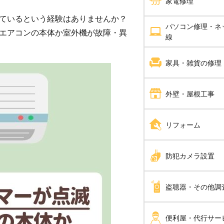
家電修理
分電盤工事
ているという経験はありませんか？
ハウスクリーニング
パソコン修理・ネ
エアコン修理
エアコンの本体か室外機が故障・異
線
ＬＥＤ工事
エアコンクリーニング
パソコン修理
家具・雑貨の修理
電気工事全般
バスルームクリーニン
家具修理
外壁・屋根工事
ピアノ調律 ピアノ修
屋根工事
リフォーム
解体工事
内装工事
防犯カメラ設置
瓦工事
手すり設置
防犯カメラ設置
盗聴器・その他調
外壁塗装・外壁工事
家全体のリフォーム
外張り断熱工事
盗聴器調査
便利屋・代行サー
断熱工事