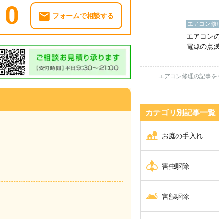
たりは電
10
の？
フォームで相談する
エアコン修
エアコン
電源の点
の対処法
エアコン修理の記事を
カテゴリ別記事⼀覧
お庭の手入れ
剪定
害虫駆除
伐採
シロアリ駆除
害獣駆除
草刈り
ダニ・ノミ・トコジラ