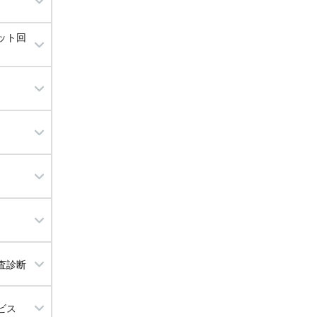
ット回
グ
理
査診断
ビス