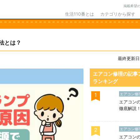
掲載希望
生活110番とは
カテゴリから探す
法とは？
最終更新日：2
エアコン修理の記事
ランキング
エアコン修
1
エアコン
徹底解説
れていない
能とは
エアコン修
2
エアコン