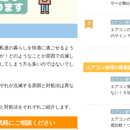
サーが動
プレッサ
は？
エアコン修
3
エアコン
のサイン
除き方と
私達の暮らしを快適に過ごせるよう
て
が！どのようなことが原因で点滅し
してしまう方も多いのではないでし
エアコン修理の最新
エアコン修
ぞれが点滅する原因と対処法は異な
エアコン
ない！５
因と対処
故障チェ
と対処法をそれぞれご紹介します。
エアコン修
エアコン
お気軽にご相談ください
底比較！