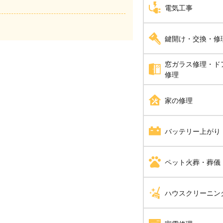
アライグマ・イタチ・
電気工事
芝張り
駆除
蜂の巣駆除
砂利敷き
アンテナ工事
ハト駆除
鍵開け・交換・修
ムカデ駆除
シャッター修理
漏電修理
ねずみ駆除
アリ駆除
窓ガラス修理・ド
鍵開け・交換・修理
修理
アスファルト工事
コンセント工事・取替
コウモリ駆除
ゴキブリ駆除
合い鍵製作
ガラス修理・交換
家の修理
ブロック工事・コンク
換気扇・レンジフード
補助カギ取り付け
ドアノブ修理
電動シャッター設置・
エアコン工事
水漏れ修理・トイレつ
バッテリー上がり
防犯鍵
スイッチ工事
雨漏り修理
バッテリー上がり
ペット火葬・葬儀
照明工事
畳・襖・障子張り替え
ペット火葬・葬儀
ハウスクリーニン
LAN配線工事
給湯器修理・交換
インターホン工事・取
防水工事
消臭・脱臭