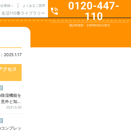
0120-447-
の企業様へ
よくあるご質問
110
生活110番ライブラリー
通話料無料・24時間365日受付
025.1.17
アクセス
理
の除湿機能を
！意外と知ら
2種類の機
2021.4.30
理
のコンプレッ