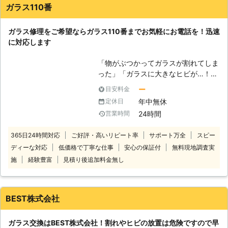
ガラス110番
ガラス修理をご希望ならガラス110番までお気軽にお電話を！迅速
に対応します
「物がぶつかってガラスが割れてしま
った」「ガラスに大きなヒビが…！」
このようなガラスに関してのトラブル
ー
目安料金
に対応！ 強化ガラスからデザインガ
年中無休
定休日
ラスまで、どのようなガラスであろう
24時間
営業時間
とお任せください。 ガラス110番は、
日本全国に数多くの加盟店が提携して
365日24時間対応
ご好評・高いリピート率
サポート万全
スピー
おります。そのため各現地スタッフが
ディーな対応
低価格で丁寧な仕事
安心の保証付
無料現地調査実
お客様の困ったを解決し、快適な生活
ができるように全力サポート！ ガラ
施
経験豊富
見積り後追加料金無し
スの修理から、窓の防犯対策や強化ガ
ラスへの交換まで、ガラスのことで何
かございましたら、遠慮なくお申し付
BEST株式会社
けを！ もちろん、個人のお客様だけ
でなく、店舗や医院、学校、企業など
ガラス交換はBEST株式会社！割れやヒビの放置は危険ですので早
のお客様にもご利用いただいておりま