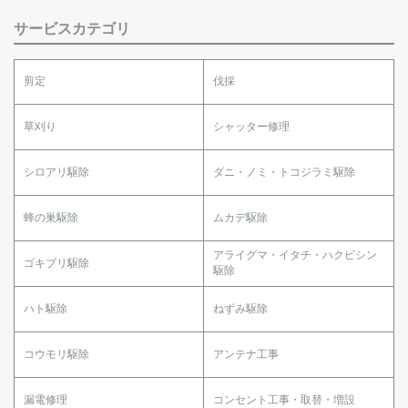
サービスカテゴリ
剪定
伐採
草刈り
シャッター修理
シロアリ駆除
ダニ・ノミ・トコジラミ駆除
蜂の巣駆除
ムカデ駆除
アライグマ・イタチ・ハクビシン
ゴキブリ駆除
駆除
ハト駆除
ねずみ駆除
コウモリ駆除
アンテナ工事
漏電修理
コンセント工事・取替・増設