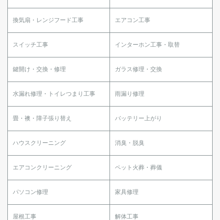
換気扇・レンジフード工事
エアコン工事
スイッチ工事
インターホン工事・取替
鍵開け・交換・修理
ガラス修理・交換
水漏れ修理・トイレつまり工事
雨漏り修理
畳・襖・障子張り替え
バッテリー上がり
ハウスクリーニング
消臭・脱臭
エアコンクリーニング
ペット火葬・葬儀
パソコン修理
家具修理
屋根工事
解体工事