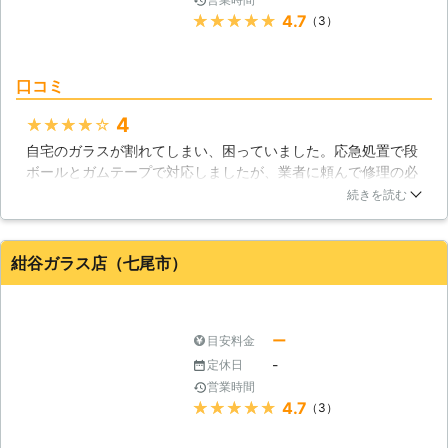
★★★★★
4.7
（3）
口コミ
4
★★★★★
自宅のガラスが割れてしまい、困っていました。応急処置で段
ボールとガムテープで対応しましたが、業者に頼んで修理の必
要性があることは明白でした。株式会社山崎ガラスに、今回は
続きを読む
修理してもらうことにしました。作業スタッフの方のハートフ
ルな応対にはいつも感心させられています。もちろん、肝心か
なめの技術力にも長けています。
紺谷ガラス店（七尾市）
石川県
金沢市
2016年10月15日
ー
目安料金
-
定休日
営業時間
★★★★★
4.7
（3）