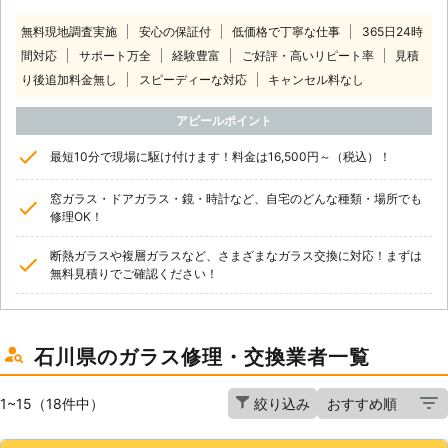
無料現地調査実施
安心の保証付
低価格で丁寧な仕事
365日24時
間対応
サポート万全
経験豊富
ご好評・高いリピート率
見積
り後追加料金無し
スピーディーな対応
キャンセル料なし
アピールポイント
最短10分で現場に駆け付けます！料金は16,500円～（税込）！
窓ガラス・ドアガラス・鏡・時計など、自宅のどんな種類・場所でも
修理OK！
断熱ガラスや複層ガラスなど、さまざまなガラス交換に対応！まずは
無料見積りでご確認ください！
石川県のガラス修理・交換業者一覧
1~15（18件中）
絞り込み