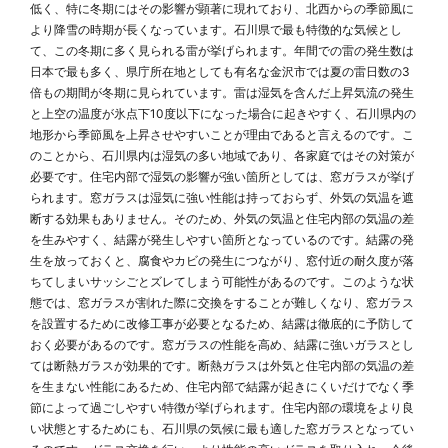
低く、特に冬期にはその影響が顕著に現れており、北西からの季節風に
より降雪の時期が長くなっています。石川県で最も特徴的な気候とし
て、この冬期に多く見られる雷が挙げられます。年間での雷の発生数は
日本で最も多く、県庁所在地としても有名な金沢市では夏の雷日数の3
倍もの期間が冬期に見られています。雷は湿気を含んだ上昇気流の発生
と上空の温度が氷点下10度以下になった場合に起きやすく、石川県内の
地形から季節風を上昇させやすいことが理由であると言えるのです。こ
のことから、石川県内は湿気の多い地域であり、各家庭ではその対策が
必要です。住宅内部で湿気の影響が強い箇所としては、窓ガラスが挙げ
られます。窓ガラスは湿気に強い性能は持っておらず、外気の気温を遮
断する効果もありません。そのため、外気の気温と住宅内部の気温の差
を生みやすく、結露が発生しやすい箇所となっているのです。結露の発
生を放っておくと、腐食やカビの発生につながり、窓付近の耐久度が落
ちてしまいサッシごとズレてしまう可能性があるのです。このような状
態では、窓ガラスが割れた際に交換をすることが難しくなり、窓ガラス
を設置するために改修工事が必要となるため、結露は徹底的に予防して
おく必要があるのです。窓ガラスの性能を高め、結露に強いガラスとし
ては断熱ガラスが効果的です。断熱ガラスは外気と住宅内部の気温の差
を生まない性能にあるため、住宅内部で結露が起きにくいだけでなく季
節によって過ごしやすい特徴が挙げられます。住宅内部の環境をより良
い状態とするためにも、石川県の気候に最も適した窓ガラスとなってい