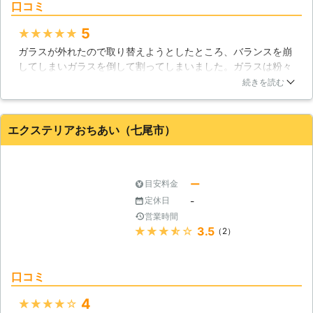
口コミ
5
★★★★★
ガラスが外れたので取り替えようとしたところ、バランスを崩
してしまいガラスを倒して割ってしまいました。ガラスは粉々
になり、見るも無惨な姿です。そのままでは夜は特に防犯面で
続きを読む
問題がありますので、石川県小松市までガラス修理業者に来て
もらうことに。ガラスの交換はその日の夕方までに完了しまし
た。おかげさまで安眠することができたのです。
エクステリアおちあい（七尾市）
石川県
小松市
2018年11月17日
ー
目安料金
-
定休日
営業時間
★★★★★
3.5
（2）
口コミ
4
★★★★★