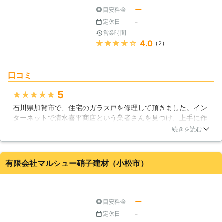
ー
目安料金
-
定休日
営業時間
★★★★★
4.0
（2）
口コミ
5
★★★★★
石川県加賀市で、住宅のガラス戸を修理して頂きました。イン
ターネットで清水喜平商店という業者さんを見つけ、上手に作
業をしてくれそうだと思ったので選んだんです。思った通り、
続きを読む
ガラス戸の修理は丁寧にしてくれるし、傷付いてしまった部分
が見違えるようになくなって綺麗になりました。作業に対する
料金も良心的でお財布にも優しかったです。
有限会社マルシュー硝子建材（小松市）
石川県
加賀市
2016年11月15日
ー
目安料金
-
定休日