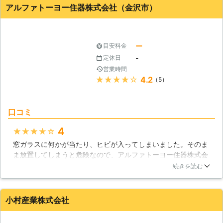
格も安いのでおすすめです！
しまうでしょう。私たち便利屋助っ人
アルファトーヨー住器株式会社（金沢市）
のような時にも、当店にご依頼くださ
参上はこのようなお客様のご不安に
石川県
七尾市
2016年12月12日
い。ガラス交換などお家のトラブルが
「助っ人」となれるべく、年中無休で
あったときには、お客様のもとに修理
対応しております！もちろん、トラブ
スタッフが駆け付けます。 BEST株式
ー
目安料金
ルの中にはガラスが原因かどうかの判
会社はお客様のお困りごとを解決し、
断が付かないトラブルも多いかと思い
-
定休日
よりよい生活が送れるようにサポート
ます。私たちはお客様のお困り事でし
営業時間
しています。ガラスの割れやヒビは、
たら、何でもご相談を承っておりま
★★★★★
4.2
（5）
放置していると大変危険です。気づい
す。ガラス周りのことでしたら、いつ
たときにはガラス交換をプロに依頼し
でも、そして何でもご相談ください。
ましょう。「ガラスが割れた！」そん
お客様のご不安の頼もしい助っ人とし
口コミ
なときは当店にご依頼ください。
て、私たちをご活用ください。
4
★★★★★
窓ガラスに何かが当たり、ヒビが入ってしまいました。そのま
ま放置してしまうと危険なので、アルファトーヨー住器株式会
社さんに交換を依頼。その日の内に来てくれるか不安だったの
続きを読む
ですが、全ての作業をその日の内に終了してくださったのでと
ても感謝しています。突然で驚きましたが、素早く対応してく
ださりありがとうございました。
小村産業株式会社
石川県
金沢市
2016年10月23日