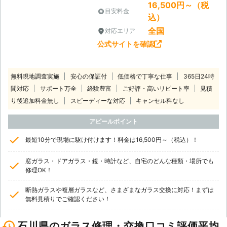
16,500円～（税
目安料金
込）
全国
対応エリア
公式サイトを確認
無料現地調査実施
安心の保証付
低価格で丁寧な仕事
365日24時
間対応
サポート万全
経験豊富
ご好評・高いリピート率
見積
り後追加料金無し
スピーディーな対応
キャンセル料なし
アピールポイント
最短10分で現場に駆け付けます！料金は16,500円～（税込）！
窓ガラス・ドアガラス・鏡・時計など、自宅のどんな種類・場所でも
修理OK！
断熱ガラスや複層ガラスなど、さまざまなガラス交換に対応！まずは
無料見積りでご確認ください！
石川県のガラス修理・交換口コミ評価平均