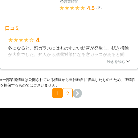
営業時間
★★★★★
4.5
（2）
口コミ
4
★★★★★
冬になると、窓ガラスにはものすごい結露が発生し、拭き掃除
が大変でした。知人から結露対策になる窓ガラスがあると聞
き、わが家も相談してそのガラスに変えようということになり
続きを読む
ました。知人が依頼した交換業者を紹介してもらい、電話した
ところ早速きてくれました。結露対策となる仕組みなども説明
※⼀部業者情報は公開されている情報から当社独⾃に収集したもののため、正確性
してくれて、納得して交換することができました。冬にどうな
を担保するものではございません。
るか楽しみです。
1
2
石川県
小松市
2016年10月15日