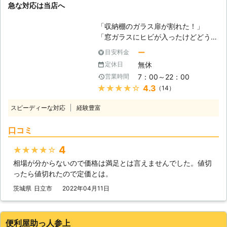
急な対応は当店へ
す！ ガラス110番に提携している加盟
店は、どのような場所や種類でも対応
「収納棚のガラス扉が割れた！」
可能です。 他社のガラス業者に断ら
「窓ガラスにヒビが入ったけどどうし
れた際も、ぜひガラス110番を活用く
よう」 「玄関のガラスが割れて防犯
ださい。 お客様の満足いただける仕
ー
目安料金
上心配」 このようにガラスでのお困
上がりが提供できるよう、加盟店スタ
無休
定休日
りごとならBEST株式会社にお任せく
ッフ一同努めさせていただいておりま
7：00～22：00
営業時間
ださい！当店はお客様の「生活インフ
す。 24時間365日年中無休で電話受
★★★★★
4.3
（14）
ラを整える仕事」として、全国でガラ
付をしておりますので、お電話しにく
ス交換など生活のトラブルを解決して
い早朝や深夜などの時間帯でもお気軽
スピーディーな対応
経験豊富
います。全国にスタッフがいるため、
にご相談ください。
多くの地域でお急ぎの対応が可能で
口コミ
す。 ガラスの割れやヒビを放置して
いると防犯上よくありませんし、ケガ
4
★★★★★
のおそれもあります。気づいたときに
相場が分からないので価格は満足とは言えませんでした。値切
対応することが大切です。「ガラスが
ったら値切れたので定価とは。
割れた」「ガラスにヒビが入ってしま
った」そんなときには、まずは当店に
茨城県
日立市
2022年04月11日
ご相談くださいませ。 ●割れたとき
だけじゃない！ヒビでもガラス交換が
大切！ ガラスの割れが起きたときに
便利屋助っ人参上