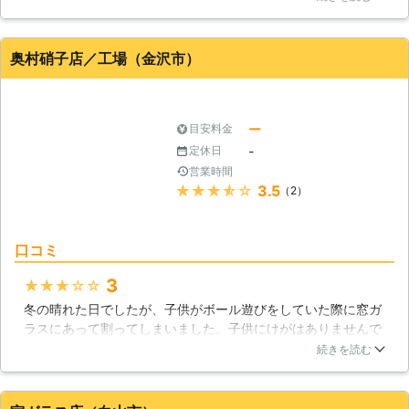
大満足です。愛想も良かったのでこちらも快適に過ごせまし
た。お値段の方も、お手頃だなと感じたくらいなのでまた何か
あったら利用させていただきたいと思います。
奥村硝子店／工場（金沢市）
石川県
白山市
2016年12月17日
ー
目安料金
-
定休日
営業時間
★★★★★
3.5
（2）
口コミ
3
★★★★★
冬の晴れた日でしたが、子供がボール遊びをしていた際に窓ガ
ラスにあって割ってしまいました。子供にけがはありませんで
したが、このまま割れたままの状態にしておくわけにもいか
続きを読む
ず、急いで業者に修理をお願いしました。ここの業者スタッフ
のかたはすぐに駆けつけてくれて対応は早かったです。修理も
手早く行ってくれ、費用などもさほど高いとは感じませんでし