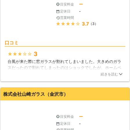
ー
目安料金
-
定休日
営業時間
★★★★★
3.7
（3）
口コミ
3
★★★★★
台風が来た際に窓ガラスが割れてしまいました。大きめのガラ
スだったので割れてしまったのはショックでしたが、ホームペ
ージで知った御社が良さそうだと思ったので依頼しました。問
続きを読む
い合わせの際から対応が素晴らしく安心してガラスの修理を任
せられました。当日中にガラス修理に必要な、すべての作業が
終了したのでほっとしました。
株式会社山崎ガラス（金沢市）
石川県
小松市
2016年11月24日
ー
目安料金
-
定休日
営業時間