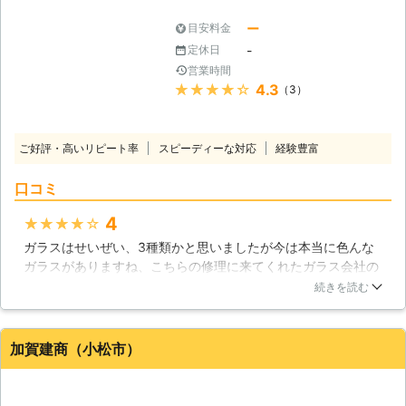
ー
目安料金
-
定休日
営業時間
★★★★★
4.3
（3）
ご好評・高いリピート率
スピーディーな対応
経験豊富
口コミ
4
★★★★★
ガラスはせいぜい、3種類かと思いましたが今は本当に色んな
ガラスがありますね、こちらの修理に来てくれたガラス会社の
方に色々と教えてもらいました。私が、割ってしまったのは一
続きを読む
般的なフロートガラスでしたので修理費用も安くて助かりまし
たね。これが、防犯用のガラスやエコガラスなどだと、修理も
結構なお金がかかるようです。今回ガラスが割れたのは不運で
加賀建商（小松市）
したが、色々とガラスの事がわかりました。
石川県
白山市
2018年12月23日