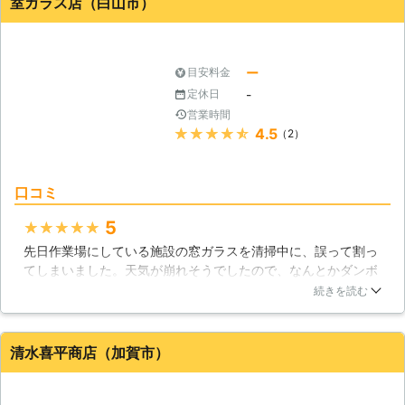
室ガラス店（白山市）
た。
石川県
金沢市
2016年11月17日
ー
目安料金
-
定休日
営業時間
★★★★★
4.5
（2）
口コミ
5
★★★★★
先日作業場にしている施設の窓ガラスを清掃中に、誤って割っ
てしまいました。天気が崩れそうでしたので、なんとかダンボ
ールを貼るなどして対処していたのですが、もちろんこのまま
続きを読む
ではいけないので、こちらの業者さんに電話で相談してみたと
ころ事情を話したら、すぐに対応していただけて、スムーズな
流れで修理していただくことができました。急にお願いしたに
清水喜平商店（加賀市）
も関わらず親切なご対応に、感謝いたします。
石川県
白山市
2016年10月11日