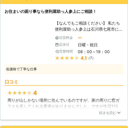
は「破片でのケガ」や「防犯」「空
調」などのリスクがあることから、す
お住まいの困り事なら便利屋助っ人参上にご相談！
ぐにガラス修理を依頼する方は多いか
と思います。しかし割れたときだけで
【なんでもご相談ください】 私たち
なく、ヒビが入ったときにも早急な対
便利屋助っ人参上は石川県七尾市に拠
応が必要となります。 ヒビの入った
点を置いて、石川県でのお困り事を多
ガラスは耐久性が落ち、少しの刺激で
ー
目安料金
数解決してまいりました。このお困り
も割れが起きてしまいます。「まだ割
日曜・祝日
定休日
事の中でも、ガラスに関するお困り事
れてないからいいかな」と放置してい
08：00～19：00
営業時間
も多く寄せられており、ガラス修理や
ると、ヒビの入ったガラスは割れやす
★★★★★
4.1
（7）
ガラス交換作業は私たちの得意作業の
いことから、空き巣に狙われやすくな
一つです。ガラスに関するお困り事な
ってしまうこともあるので注意が必要
低価格で丁寧な仕事
ら何でもお申し付けください！もちろ
です。ヒビが入ったときにも割れた際
ん、小さなお困り事から、大きなトラ
と同様に、はやめの対応が肝心です。
口コミ
ブルまで、お困り事の大小は問いませ
ガラスのトラブルなら当店にお任せく
ん。地域の皆さまの「暮らし」におけ
ださい。 ●当店は全国展開している
4
★★★★★
るガラストラブルの解決ならぜひ私た
から早急な対応が可能！ BEST株式会
周りが山しかない場所に住んでいるのですが、家の周りに窓ガ
ちにお任せください。スタッフが迅速
社は全国にプロの修理スタッフがいる
ラスを直してくれる業者がありませんでした。ですが生活110
に駆けつけ、親切で丁寧な作業を行い
ことから、早急な対応ができることが
番で探していると、私の地域でも対応している便利屋助っ人参
ます！ 【いつでもご相談ください】
続きを読む
特徴です。「明日から旅行なのにガラ
上さんを見つけたので依頼しました。遠いはずなのに、すぐに
ガラスのお困り事やトラブルが起きた
スが割れてしまった！」「子どもがい
対応してくれたし、窓ガラスも無事に直してもらえました。価
時に、お客様は大きな不安に襲われて
て危ないからはやく直してほしい」こ