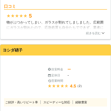
口コミ
5
★★★★★
物がぶつかってしまい、ガラスが割れてしましました。広範囲
にガラスが割れたので、応急処置も自分たちでできず、業者に
お願いすることにしました。近くの業者をネットで調べると
続きを読む
「紺谷ガラス店」があったので、電話をするとすぐに来ていた
だくことができました。対応は早く、すぐにガラスが直って返
ってきたので良かったです。
ヨシダ硝子
石川県
七尾市
2016年12月13日
ー
目安料金
-
定休日
営業時間
★★★★★
4.5
（2）
ご好評・高いリピート率
スピーディーな対応
経験豊富