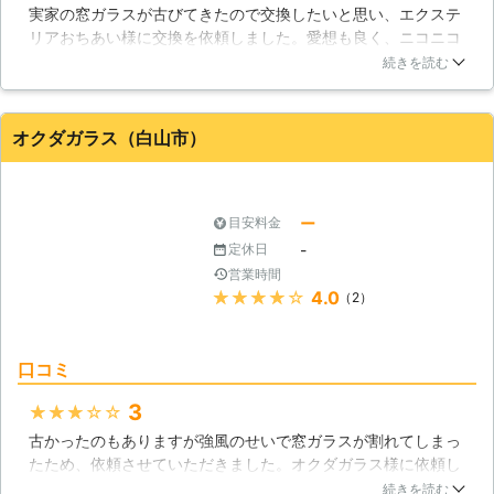
実家の窓ガラスが古びてきたので交換したいと思い、エクステ
リアおちあい様に交換を依頼しました。愛想も良く、ニコニコ
と話されていたので好印象です。作業の方も的確にテキパキや
続きを読む
られていたので快適に過ごせました。お値段弾むかなと思って
いたのですが割と安かったため、申し分ありません。また依頼
させていただきたいと思います。
オクダガラス（白山市）
石川県
七尾市
2016年12月13日
ー
目安料金
-
定休日
営業時間
★★★★★
4.0
（2）
口コミ
3
★★★★★
古かったのもありますが強風のせいで窓ガラスが割れてしまっ
たため、依頼させていただきました。オクダガラス様に依頼し
たところ、すぐに駆けつけてくださり、スムーズに済んだので
続きを読む