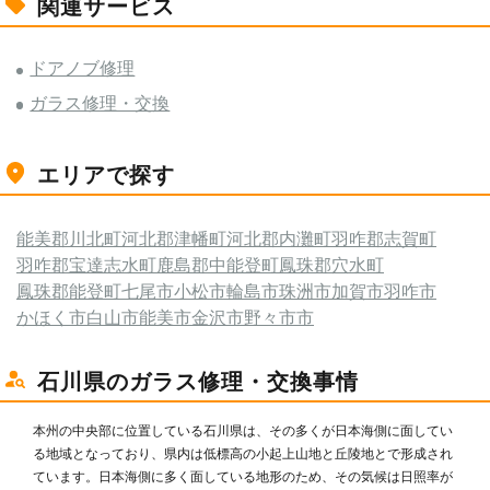
関連サービス
ドアノブ修理
ガラス修理・交換
エリアで探す
能美郡川北町
河北郡津幡町
河北郡内灘町
羽咋郡志賀町
羽咋郡宝達志水町
鹿島郡中能登町
鳳珠郡穴水町
鳳珠郡能登町
七尾市
小松市
輪島市
珠洲市
加賀市
羽咋市
かほく市
白山市
能美市
金沢市
野々市市
石川県のガラス修理・交換事情
本州の中央部に位置している石川県は、その多くが日本海側に面してい
る地域となっており、県内は低標高の小起上山地と丘陵地とで形成され
ています。日本海側に多く面している地形のため、その気候は日照率が