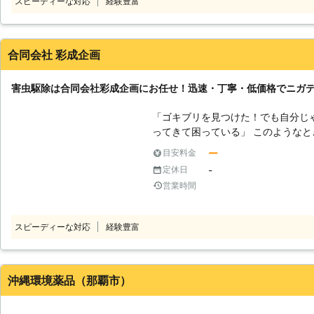
スピーディーな対応
経験豊富
「有限会社バスターズ」までご相談
量散布による独自施工により一回の
お約束します。 また弊社では、ゴ
ノミ・ダニ・トコジラミなどの害虫
合同会社 彩成企画
のことで何かありましたらお任せください。 ●6ヶ月の長期
リ駆除には自信があります 最近、
害虫駆除は合同会社彩成企画にお任せ！迅速・丁寧・低価格でニガ
つゴキブリが出て、市販の殺虫剤で
よく聞きます。 そのようなときは
「ゴキブリを見つけた！でも自分じ
ください。 弊社では、薬剤に抵抗力のあるゴキブリでも、6ヶ月の長期保証
ってきて困っている」 このようなときには合同会社彩成企画にご依頼くだ
をお約束。 弊社が提供するベイト工法や薬剤散布では、人や環境にも優し
さい。当店は害虫駆除サービスなど
ー
目安料金
い安全なものを使用しています。 
です。お住まいのお困り事に幅広く
-
定休日
で、駆除後にすぐにお店の営業も可能です。 ゴキブリで
ださい。 ●放置は繁殖につながる！早期対応で害虫駆除しよう 害虫は見つ
ら、一般住宅だけでなく飲食店での
営業時間
けたときには早めの対処が大切です
●シロアリを巣から根絶！5年保証を
のに、気付いたら繁殖して数十匹以
すシロアリは、害虫の中でもなるべ
す。害虫は驚くべきスピードで繁殖
スピーディーな対応
経験豊富
放置していると建物の柱や下地を食
がいなくなるどころか、増えていってしまうので
害が大きければ大きいほど、建物の
は、害虫駆除をプロに依頼しましょ
す。 そのため、シロアリ駆除は早めに
て、ゴキブリにあう駆除方法やアリ
うなときは、弊社「有限会社バスタ
する事が可能です。害虫被害でお困
沖縄環境薬品（那覇市）
に5年間の品質保証をお約束。 どのようなご家庭でもシロアリの完全駆除を
●害虫駆除は草刈りとセットがおす
提供していますので、再発でお困り
どこからやってくるかというと、外