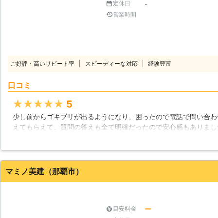
-
定休日
営業時間
ご好評・高いリピート率
スピーディーな対応
経験豊富
口コミ
★★★★★
5
少し前からゴキブリが出るようになり、困ったので電話で問い合わ
えてもらえて、質問の答えも全て明確だったので安心感もありまし
らえて、なんでもできるんだなと感心しました。また何かあったら
ことができて良かったです。
沖縄県
石垣市
2016年12月19日
マミノ美建（那覇市）
ー
目安料金