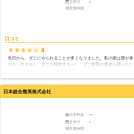
-
定休日
営業時間
口コミ
★★★★★
4
先日から、ダニにやられることが多くなりました。私の家は畳が多
かもしれません。ダニを駆除するべく、ダニ駆除の業者を調べたと
どの位ダニがいるかも教えてくれて、その数の多さに殺到しました
されていません。ありがとうございます。
沖縄県
那覇市
2016年11月16日
日本総合整美株式会社
ー
目安料金
-
定休日
営業時間