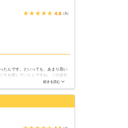
をする場合には害虫を家に入れ込まない
ことなら何でも対応可能です。 一般住
が得られますよ。害虫にお悩みで家の周
★★★★★
4.6
したら、お気軽に弊社までご相談くださ
（5）
のセットで依頼することをおすすめしま
したちの大切な家や家財を傷つけたり、
除業者をお探しのときには当店にお任せ
ったんです。といっても、あまり高い
ころを探していたんですね。この会社
ってもらったんですけど、安かったし
続きを読む