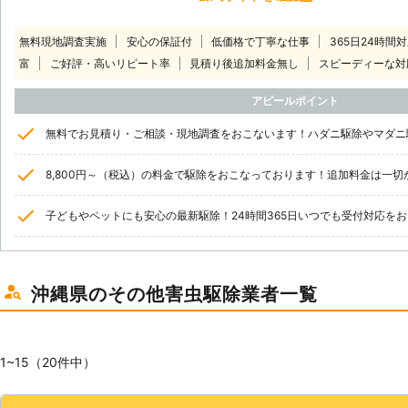
無料現地調査実施
安心の保証付
低価格で丁寧な仕事
365日24時間
富
ご好評・高いリピート率
見積り後追加料金無し
スピーディーな対
アピールポイント
無料でお見積り・ご相談・現地調査をおこないます！ハダニ駆除やマダニ
8,800円～（税込）の料金で駆除をおこなっております！追加料金は一
子どもやペットにも安心の最新駆除！24時間365日いつでも受付対応を
沖縄県のその他害虫駆除業者一覧
1~15（20件中）