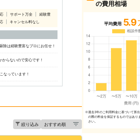
の費用相場
対応
サポート万全
経験豊
5.9
応
キャンセル料なし
平均費用
駆除は経験豊富なプロにお任せ！
切かからないので安心です！
おこなっています！
過去3年のご利⽤料⾦に基づいて算
※
の際の料⾦を保証するものではあり
さい。
絞り込み