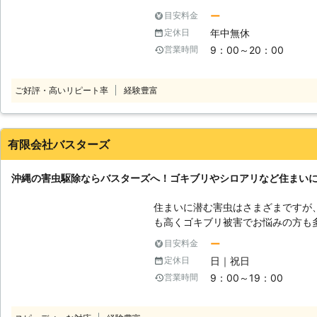
す。 ●害虫は大切な家や家財を傷めてしまうかもしれません 害虫は衛生面
してみても効果がない、そんなこと
ー
目安料金
での問題がありますが、それだけで
分達で駆除しようと思っても意外と
年中無休
定休日
それがあります。繁殖してしまうと
むと高いから、と不安に感じている
て被害が拡大してしまうのです。 当店では、薬剤の使用や毒剤の設置な
9：00～20：00
営業時間
自身で殺虫剤を購入したりしている
ど、発生した場所や状況に合わせた
ます。弊社ではリーズナブルな価格
で見かけた場合には、家に住みつい
になる、そんな時には是非お気軽に
ご好評・高いリピート率
経験豊富
い合わせください。 ペストマネージ沖縄株式会社では、食品工場やホテ
ル、スーパーマーケットや病院など
広く対応しています。害虫駆除業者
い。見積りやご相談は無料で承りま
有限会社バスターズ
沖縄の害虫駆除ならバスターズへ！ゴキブリやシロアリなど住まい
住まいに潜む害虫はさまざまですが
も高くゴキブリ被害でお悩みの方も
場所として一番多いのは、キッチン
ー
目安料金
が多く、一般住宅だけでなく、飲食
日｜祝日
定休日
一日のうちに室内で何匹も発見した
9：00～19：00
営業時間
ありますので、専門の業者に駆除を依頼す
リが発生してつらい。専門業者に駆
駆除できなかったので、駆除業者を探している」 この