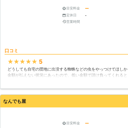
い。 弊社「有限会社バスターズ」は沖縄県内を中心に営業しています。 ゴ
場合が多いです。お部屋の害虫駆除
キブリやシロアリ以外にも、害虫の
ー
目安料金
ために、雑草を除去するとより効果
宅や飲食店での害虫駆除をご希望で
-
定休日
りに雑草がある場合には、草刈りと
い。
す。 合同会社彩成企画では、沖縄県本島で害虫駆除を承っています。害虫
営業時間
は見た目が不快なだけでなく、わた
健康被害を与えたりします。害虫駆
ください。
口コミ
★★★★★
5
どうしても自宅の団地に出没する蜘蛛などの虫をやっつけてほしか
金額が払えない状況にあったので、低い金額で請け負ってくれると
は、那覇市内でわりと信頼されているとして有名なんです。見積取
信頼できる感じのお兄さんが良い仕事をしました。
沖縄県
那覇市
2016年12月30日
なんでも屋
ー
目安料金