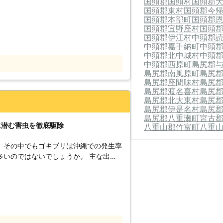
国頭郡国頭村
国頭郡
も多いのではないでしょうか。害虫を自
国頭郡東村
国頭郡今
なく大切な住宅や家財を傷めてしまうお
難しいものです。 害虫駆除の専門に頼
国頭郡本部町
国頭郡
手を打つのが大変になり、どんどん増え
方も多いと思います。ですが、何度もご
国頭郡宜野座村
国頭
国頭郡伊江村
中頭郡
と逆に費用がかかってしまうこともあり
対処をおこないます。家の中や家の周り
中頭郡嘉手納町
中頭
で害虫駆除を承っております。害虫が気
中頭郡北中城村
中頭
ているおそれがあります。お気軽にお問
弊社にご相談下さい。
中頭郡西原町
島尻郡
島尻郡南風原町
島尻
の法人のお客様から個人のお客様まで幅
島尻郡座間味村
島尻
をお探しでしたら、まずはご連絡くださ
島尻郡渡名喜村
島尻
す。
島尻郡北大東村
島尻
島尻郡伊是名村
島尻
島尻郡八重瀬町
宮古
に潜む害虫を徹底駆除
八重山郡竹富町
八重
、その中でもゴキブリは沖縄での発生率
多いのではないでしょうか。 主な出現
などの調理をする水回りに発生すること
店でのゴキブリ被害もよく聞きます。
際は、ゴキブリが繁殖している可能性も
るのがおすすめです。 「ゴキブ
除してもらいたい」 「自分ではうまく
ようなときは、弊社