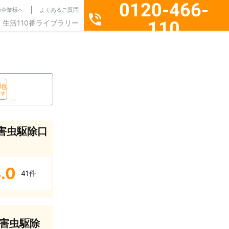
0120-466-
の企業様へ
よくあるご質問
110
生活110番ライブラリー
通話料無料・24時間365日受付
地
探す
害虫駆除口
.0
41件
害虫駆除