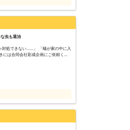
を。 弊社はベイト工法と安全な薬剤少
駆除作業で半年以上ゴキブリ発生防止を
キブリ以外にも住まいに潜むシロアリや
駆除にも力を入れておりますので、害虫
保証付！ゴキブ
沖縄の飲食店などで殺虫剤に抵抗力を持
テな虫も退治
は駆除できずに困っているというお声も
、弊社「有限会社バスターズ」をご利用
ゃ対処できない……」 「蟻が家の中に入
お客様の生活のお困り事を解決する業者
そのためほとんど臭いも残りませんの
対応していますので、お気軽にご相談く
お悩みのことな
駆除経験もある弊社にお任せください。
。初めのうちは1匹・2匹しかいなかった
お約束します 建物に直接影響をもたら
上になっているということも考えられま
く早く解決したい案件かと思います。
していきますので、放置していても害虫
い荒らし、倒壊の危険性も出てきて、被
す。 そのようなときに
修繕などにもお金が掛かってしまいま
う。プロであれば害虫の生態に合わせ
お願いしたいものですよね。 そのよ
にあう駆除方法を使用して効率的に駆除
ーズ」へ。 弊社では、予防・駆除と共
りの際は当店にご相談くださいませ。
すめ！当店はどちらも承ります 害虫は
の際は、お気軽に弊社までご相談くださ
からです。害虫は雑草を住処としている