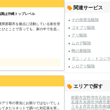
関連サービス
知識は沖縄トップレベル
その他害虫駆除
縄県那覇市を拠点に活動している衛生管
ゴキブリ駆除
とひとことで言っても、家の中で生息す
さまざまです。ただしどの害虫にもいえ
アリ駆除
を与えます。害虫駆除は早めの対処が肝
ムカデ駆除
さい。 【当店の害虫駆除
 ・蜂の巣（ミツバチ・アシナガバチ）
蜂の巣駆除
・ノミ ・トコシラミ ・飛翔昆虫対策
ダニ・ノミ・トコジ
わたり承っています。大きな被害が出る
シロアリ駆除
ることをおすすめします。 ●害虫
があります ハチやダニ・ノミなどの害
た場合には死に至らることもあり、注意
エリアで探す
伴います。殺虫剤に抵抗性を持ったネッ
ないため、自分で対処することは困難で
那覇市
宜野湾市
石垣
、熱殺虫施工で対処します。害虫を見つ
名護市
糸満市
沖縄市
ロアリ等の害虫にお困りではないでしょ
うるま市
宮古島市
南
、被害を抑え、対処もしやすくなるので
ってきたりネットで調べた対応策を実施