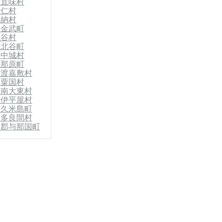
大宜味村
帰仁村
恩納村
郡金武町
読谷村
郡北谷町
郡中城村
与那原町
郡渡嘉敷村
郡粟国村
郡南大東村
郡伊平屋村
郡久米島町
郡多良間村
山郡与那国町