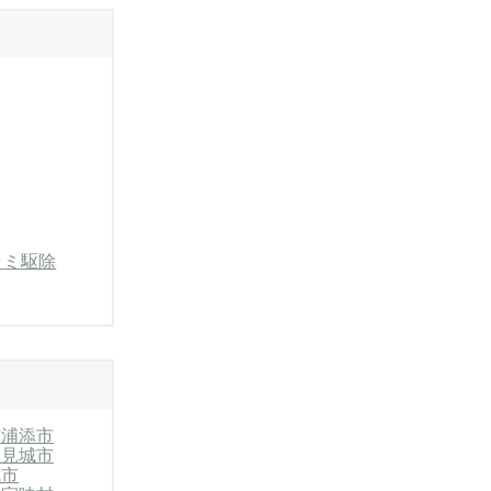
ラミ駆除
市
浦添市
豊見城市
城市