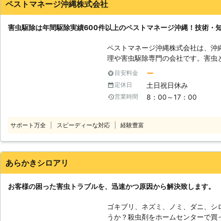
ペストマネージ沖縄株式会社
害虫駆除は年間駆除実績600件以上のペストマネージ沖縄！技術・
ペストマネージ沖縄株式会社は、沖
理や害虫駆除専門の会社です。害虫
るものから屋外で活動するものまで
ー
目安料金
るのは、私たちの生活に多くの被害
土日祝日休み
定休日
心ですので、まずは当店の無料調査をご利用くだ
8：00～17：00
営業時間
の例】 ・ゴキブリ ・シロアリ防除
・不快害虫（アリ・ヤスデ） ・ダニ
（ハエ等）など これらの害虫にお困りのときにはご相談ください。害虫駆
サポート万全
スピーディーな対応
経験豊富
除はゴキブリだけではなく、多岐に
前に当店の害虫駆除サービスをご利用す
による健康被害は重篤化するおそれ
虫は私たちの健康を損ね、重篤化し
あらかきシロアリ
が必要です。 近年では国内でトコジラミの発生が問題になっています。ト
コジラミに噛まれると強烈な痒みを
お客様の困った害虫トラブルを、迅速かつ原因から解決致します。
タイトコジラミは薬剤では対処でき
す。当店ではそのような種類に対し
ゴキブリ、ネズミ、ノミ、ダニ、シ
けたときには早急に手を打つことで
うか？殺虫剤をホームセンターで買