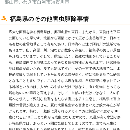
郡山市
いわき市
白河市
須賀川市
福島県のその他害虫駆除事情
広大な面積を誇る福島県は、奥羽山脈の東西にまたがり、東側は太平洋
に面している県です。北部から西部にかけて広がる山岳地帯は、日本で
も有数の豪雪地帯として有名であり、日本海へと注ぐ阿賀川の流域でも
あります。山、高原、川、湖などが数多く存在し、福島県の美しい景観
を形成しています。そして、県域が広く、複雑な地形をしていることか
ら、福島県内でも地域によって異なる気候特性がみられます。阿武隈高
地は標高が高いため、夏でも冷涼ですが、その一方で他の地域では、比
較的温暖な気候をしているため夏の気温が高く、特に福島盆地では酷暑
となることも多いです。このような温暖な地域、自然環境に恵まれてい
る地域というのは、人が住みやすいだけではなく、虫や動物にとっても
居心地のいい環境と言えます。そして、自然の中だけではなく、人の住
居へと侵入して深刻な被害をもたらす害虫も多く生息し、福島県で害虫
駆除の需要が絶えません。夏に大量発生する害虫といえば蚊の存在が挙
げられます。特に、一般的に見られるアカイエカは気温が25度から30
度になると10日ほどで卵から成虫になりますので、気温が高く水辺が多
い福島県では、あっという間に繁殖してしまうのです。誰でも人生に一
度は蚊に血を吸われた経験があるでしょう。蚊に血を吸われると、痒み