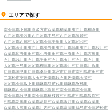
エリアで探す
南会津郡下郷町
喜多方市
双葉郡楢葉町
東白川郡棚倉町
西白河郡矢吹町
西白河郡中島村
西白河郡泉崎村
西白河郡西郷村
大沼郡会津美里町
大沼郡昭和村
大沼郡金山町
東白川郡矢祭町
東白川郡塙町
東白川郡鮫川村
双葉郡広野町
田村郡小野町
田村郡三春町
石川郡古殿町
石川郡浅川町
石川郡平田村
石川郡玉川村
石川郡石川町
大沼郡三島町
河沼郡柳津町
河沼郡湯川村
伊達郡川俣町
伊達郡国見町
伊達郡桑折町
本宮市
伊達市
南相馬市
田村市
二本松市
安達郡大玉村
岩瀬郡鏡石町
岩瀬郡天栄村
河沼郡会津坂下町
耶麻郡猪苗代町
耶麻郡磐梯町
耶麻郡西会津町
耶麻郡北塩原村
南会津郡南会津町
南会津郡只見町
南会津郡檜枝岐村
相馬市
相馬郡飯舘村
相馬郡新地町
双葉郡葛尾村
双葉郡浪江町
双葉郡双葉町
双葉郡大熊町
双葉郡川内村
双葉郡富岡町
福島市
会津若松市