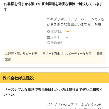
た。今後も継続してお願いする予定です。
お客様を悩ませる数々の害虫問題を確実な駆除で解決していきま
福島県
会津若松市
2016年11月22日
す
ゴキブリやシロアリ・ハチ・ムカデな
どさまざまな害虫がいますが、繁殖力
が高く放置しておくと増えていくので
ー
目安料金
早めの対処が必要です。ホームセンタ
-
定休日
ーで駆除剤が販売されているので、自
営業時間
分で駆除を行うこともできますが、効
果がなかったり再発するなど解決でき
ご好評・高いリピート率
サポート万全
スピーディーな対応
経験
ない場合もあります。その時は弊社に
豊富
ご相談していただくと、生態を知り尽
くしたスタッフが確実な害虫駆除を行
います。リーズナブルな価格を心掛け
て、再発を防止するので今後も安心で
株式会社緑生建設
す。ご依頼を受けて調査とヒアリング
を行い、お見積りも出していきますの
リーズナブルな価格で害虫駆除したい方は弊社までぜひご相談く
で、料金や内容が分かりやすく安心し
ださい。
てご利用いただけます。
ゴキブリやシロアリ、ネズミやハチ、