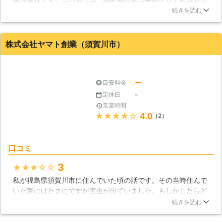
ろん、飲食店の衛生予防から製造工場での防虫対策まで行って
続きを読む
くれます。どんな害虫に対する悩みも解決してくれる会社で
す。害虫退治がいわき市界隈で至急必要な方は相談してみるこ
とをお勧めします。
株式会社ヤマト創業（須賀川市）
福島県
いわき市
2016年10月18日
ー
目安料金
-
定休日
営業時間
★★★★★
4.0
（2）
口コミ
3
★★★★★
私が福島県須賀川市に住んでいた頃の話です。その当時住んで
いた家にはたまにですが害虫が出ていました。もしかしたらど
こかに巣でもあるのではないかなと思ったので業者さんに来て
続きを読む
調べてもらう事にしました。来てくれた作業員さんは、家を見
るなり大体どこに巣があるのかまで当てていました。そして早