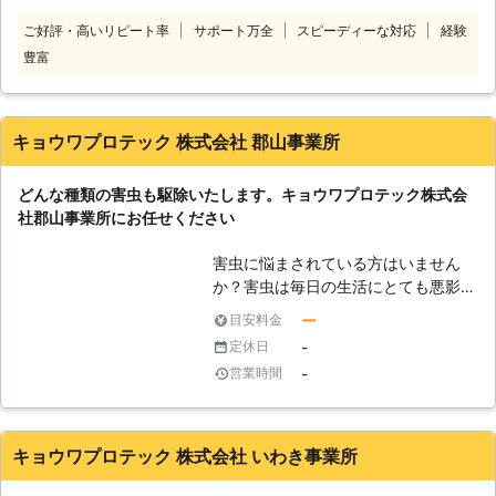
しますが、1回で6匹程度産みます。
ご好評・高いリピート率
サポート万全
スピーディーな対応
経験
しかも、出産回数は1年で6回くらい
豊富
です。 女王バチならば1日1000以上
の卵を産みますし、コウモリは1回で
2〜3匹産み、生命力が強いために気
付いた時には100匹以上に増えている
キョウワプロテック 株式会社 郡山事業所
こともあります。 これだけ害虫は繁
殖力が強いので、これらの害虫に悩ま
どんな種類の害虫も駆除いたします。キョウワプロテック株式会
されていましたら、お早めにご連絡く
社郡山事業所にお任せください
ださい。プロの技でスピーディーに駆
除します。
害虫に悩まされている方はいません
か？害虫は毎日の生活にとても悪影響
を及ぼしてしまいます。シロアリをは
ー
目安料金
じめ、ゴキブリやノミ・ダニは建物自
-
定休日
体にも人間にもダメージがかかりま
-
営業時間
す。弊社はどのような種類の害虫も駆
除を行い、お客様が快適に過ごすこと
ができるよう迅速に作業を行います。
日常生活でなにか害虫の被害を受けた
キョウワプロテック 株式会社 いわき事業所
らぜひ弊社にご連絡ください。