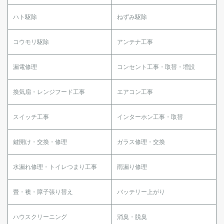
ハト駆除
ねずみ駆除
コウモリ駆除
アンテナ工事
漏電修理
コンセント工事・取替・増設
換気扇・レンジフード工事
エアコン工事
スイッチ工事
インターホン工事・取替
鍵開け・交換・修理
ガラス修理・交換
水漏れ修理・トイレつまり工事
雨漏り修理
畳・襖・障子張り替え
バッテリー上がり
ハウスクリーニング
消臭・脱臭