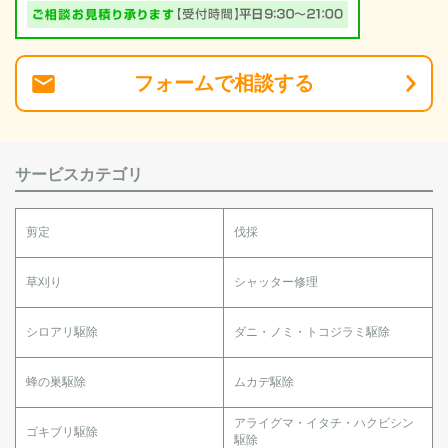
フォーム
で
相談
する
サービスカテゴリ
剪定
伐採
草刈り
シャッター修理
シロアリ駆除
ダニ・ノミ・トコジラミ駆除
蜂の巣駆除
ムカデ駆除
アライグマ・イタチ・ハクビシン
ゴキブリ駆除
駆除