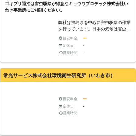
ゴキブリ退治は害虫駆除が得意なキョウワプロテック株式会社い
わき事業所にご相談ください。
弊社は福島県を中心に害虫駆除の作業
を行っています。日本の気候は害虫に
とって住みやすい温度・湿度なので巣
ー
目安料金
や縄張りを作りやすいです。害虫は卵
-
定休日
を何個ももっているものや、人やペッ
-
営業時間
トを刺すものもいてかなりの悪影響を
及ぼします。弊社は害虫の種類を問わ
ずに作業を承っておりますので、害虫
について悩んでいる方がいましたらぜ
常光サービス株式会社環境衛生研究所（いわき市）
ひお問い合わせください。
ー
目安料金
-
定休日
営業時間