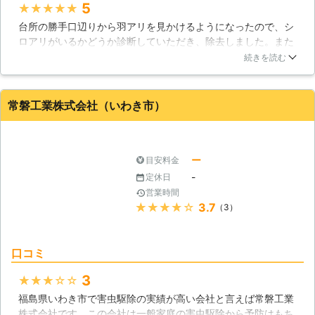
5
★★★★★
台所の勝手口辺りから羽アリを見かけるようになったので、シ
ロアリがいるかどうか診断していただき、除去しました。また
床下を見てもらったところ、湿気、特に台所がすごいというこ
続きを読む
となので、駆除の他にも湿気対策もしていただきました。いろ
いろためになる話も聞かせてもらい参考になりました。本当に
ありがとうございました。
常磐工業株式会社（いわき市）
福島県
郡山市
2016年12月13日
ー
目安料金
-
定休日
営業時間
★★★★★
3.7
（3）
口コミ
3
★★★★★
福島県いわき市で害虫駆除の実績が高い会社と言えば常磐工業
株式会社です。この会社は一般家庭の害虫駆除から予防はもち