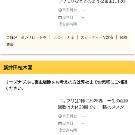
コウモリなどどのような害虫にも対応
しております。害虫のトラブルは自分
ー
目安料金
なりに気をつけていたつもりでも、い
-
定休日
つの間にか害虫が発生してしまうこと
営業時間
があります。気がつくとキッチンにゴ
キブリが頻繁に発生していませんか。
ご好評・高いリピート率
サポート万全
スピーディーな対応
経験
屋根裏でよくガサガサとなにかが動い
豊富
ている音が聞こえてくることがあるか
もしれません。庭先で羽アリが大量に
発生して困っているなど様々なお悩み
が考えられます。このような害虫のお
新井田植木園
悩みがありましたらお客様の代わりに
私たちが駆除します。詳しいことはお
リーズナブルに害虫駆除をお考えの方は弊社までお気軽にご相談
電話の際に対応しますスタッフにお話
ください。
しください。
ゴキブリは1卵に約25匹、一生の産卵
回数は大体20回です。1匹のメスが一
生に産む子供の数は約500匹と言われ
ー
目安料金
ています。 シロアリの場合、女王ア
-
定休日
リは1日に数百個の卵を産みます。 ネ
営業時間
ズミならば妊娠してから20日で出産