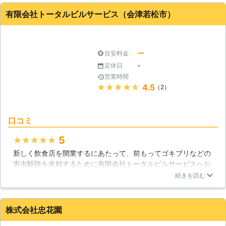
い段階で駆除をしてくれました。
有限会社トータルビルサービス（会津若松市）
福島県
須賀川市
2016年10月17日
ー
目安料金
-
定休日
営業時間
★★★★★
4.5
（2）
口コミ
5
★★★★★
新しく飲食店を開業するにあたって、前もってゴキブリなどの
害虫駆除を依頼するために有限会社トータルビルサービスへお
願いをしました。周りの飲食店仲間からも評価が高いこともあ
続きを読む
り、迷うことなくこちらの業者を選びました。見積から作業ま
で、こちらの開業スケジュールに合わせて相談に乗ってくれた
のでとても良かったです。発生しやすい水回りはもちろん、見
株式会社忠花園
落としがちなところまで徹底的にメンテナンスをしてくれまし