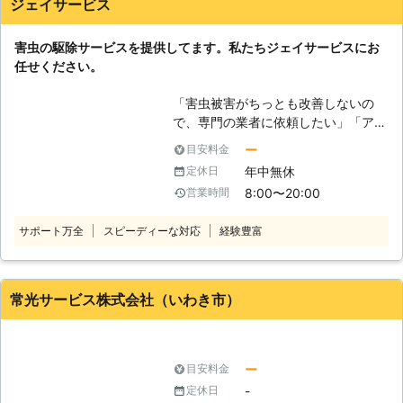
ジェイサービス
害虫の駆除サービスを提供してます。私たちジェイサービスにお
任せください。
「害虫被害がちっとも改善しないの
で、専門の業者に依頼したい」「アフ
ターケアもしっかりとした業者がい
ー
目安料金
い」「迅速に対応してほしい」など。
年中無休
定休日
このようなことでお困り、お悩みのお
8:00〜20:00
営業時間
客様はおりませんか。私たちジェイサ
ービスでは、害虫被害で困っているお
サポート万全
スピーディーな対応
経験豊富
客様に対応させていただきます。 豊
富な経験と正しい知識を所有した、ベ
テランスタッフがお客様のもとまでス
ピーディーにお伺いします。 費用面
常光サービス株式会社（いわき市）
に関して、ご不安のお客様にも安心し
てご利用いただけるよう、弊社では低
価格にて提供させてもらっています。
常にお客様目線での作業を心がけてお
ー
目安料金
りますので、適当な作業は一切いたし
-
定休日