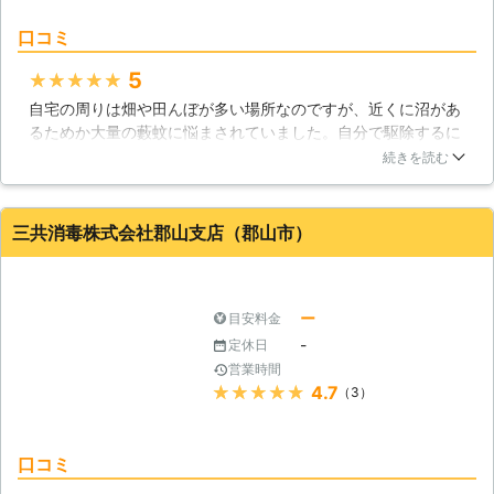
口コミ
5
★★★★★
自宅の周りは畑や田んぼが多い場所なのですが、近くに沼があ
るためか大量の藪蚊に悩まされていました。自分で駆除するに
も大変で、どうにか良い方法はないかと業者に頼ることにしま
続きを読む
した。スタッフの方は藪蚊被害のある周辺をくまなくチェック
後、かなりの広範囲で薬剤散布を行ってくれました。あれだけ
自分が苦労した藪蚊を手早く駆除してくれて、もっと早く業者
三共消毒株式会社郡山支店（郡山市）
に依頼しておけばよかったと思いました。
福島県
福島市
2016年10月28日
ー
目安料金
-
定休日
営業時間
★★★★★
4.7
（3）
口コミ