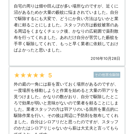
自宅の周りは畑や田んぼが多い場所なのですが、近くに
沼があるためか大量の藪蚊に悩まされていました。自分
で駆除するにも大変で、どうにか良い方法はないかと業
者に頼ることにしました。スタッフの方は藪蚊被害のあ
る周辺をくまなくチェック後、かなりの広範囲で薬剤散
布を行ってくれました。あれだけ自分が苦労した藪蚊を
手早く駆除してくれて、もっと早く業者に依頼しておけ
ばよかったと思いました。
2016年10月28日
★★★★★
5
その他害虫駆除
外の庭の一角には薪を置いておく場所があるのですが、
一度場所を移動しようと作業を始めると大量の羽アリを
見つけました。かなりの数がおり、自分で駆除したとこ
ろで効果が弱いと意味がないので業者を頼ることにしま
した。業者スタッフの方は羽アリのいる箇所を重点的に
駆除作業を行い、その後は周辺に予防剤を散布してくれ
ました。自分はシロアリだと思ったのですが、スタッフ
のかたはシロアリじゃないから薪は大丈夫と言ってもら