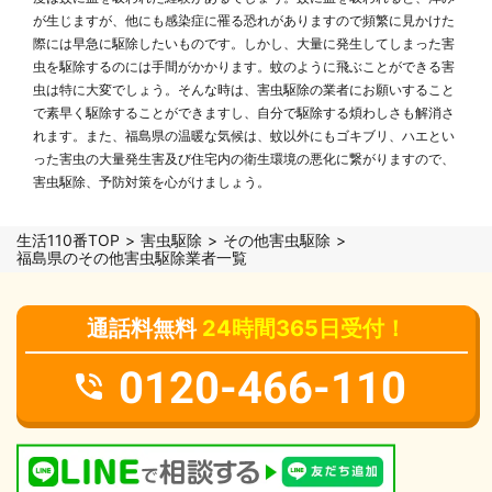
が生じますが、他にも感染症に罹る恐れがありますので頻繁に見かけた
際には早急に駆除したいものです。しかし、大量に発生してしまった害
虫を駆除するのには手間がかかります。蚊のように飛ぶことができる害
虫は特に大変でしょう。そんな時は、害虫駆除の業者にお願いすること
で素早く駆除することができますし、自分で駆除する煩わしさも解消さ
れます。また、福島県の温暖な気候は、蚊以外にもゴキブリ、ハエとい
った害虫の大量発生害及び住宅内の衛生環境の悪化に繋がりますので、
害虫駆除、予防対策を心がけましょう。
生活110番TOP
害虫駆除
その他害虫駆除
福島県のその他害虫駆除業者一覧
通話料無料
24時間365日受付！
0120-466-110