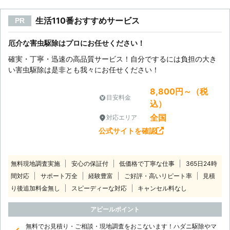
生活110番おすすめサービス
PR
厄介な害虫駆除はプロにお任せください！
確実・丁寧・迅速の高品質サービス！自分でするには負担の大き
い害虫駆除は是非とも我々にお任せください！
8,800円～（税
目安料金
込）
全国
対応エリア
公式サイトを確認
無料現地調査実施
安心の保証付
低価格で丁寧な仕事
365日24時
間対応
サポート万全
経験豊富
ご好評・高いリピート率
見積
り後追加料金無し
スピーディーな対応
キャンセル料なし
アピールポイント
無料でお見積り・ご相談・現地調査をおこないます！ハダニ駆除やマ