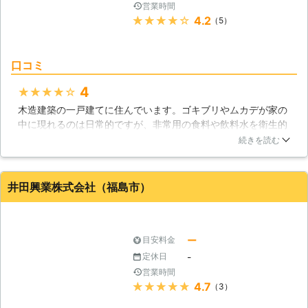
ません。安心してお任せください。
営業時間
★★★★★
4.2
（5）
口コミ
4
★★★★★
木造建築の一戸建てに住んでいます。ゴキブリやムカデが家の
中に現れるのは日常的ですが、非常用の食料や飲料水を衛生的
に管理したいため、常光サービス株式会社に相談しました。床
続きを読む
下に衛生害虫のコロニーが見つかり、古いくもの巣も放置され
ている状態だと判明しましたので、清掃してから薬剤を散布し
てもらいました。薬剤の散布後は、ゴキブリもムカデも見かけ
井田興業株式会社（福島市）
なくなりました。効果を実感しています。
福島県
いわき市
2016年12月28日
ー
目安料金
-
定休日
営業時間
★★★★★
4.7
（3）