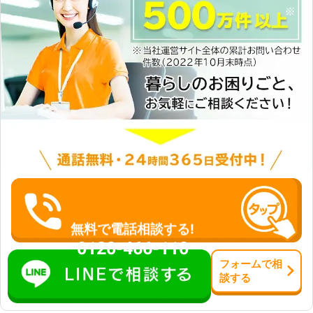
無料で電話相談する!
0120-466-110
フォーム
で
相
談
する