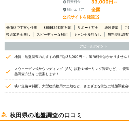
33,000円～
目安料金
全国
対応エリア
公式サイトを確認
低価格で丁寧な仕事
365日24時間対応
サポート万全
経験豊富
ご
後追加料金無し
スピーディーな対応
キャンセル料なし
無料現地調査
アピールポイント
地質・地盤調査のおすすめ費用は33,000円～。追加料金はかかりません
スウェーデン式サウンディング（SS）試験やボーリング調査など、ご要
盤調査方法をご提案します！
狭い道路や斜面、大型建築物用の土地など、さまざまな状況に地盤調査会
秋田県の地盤調査の口コミ