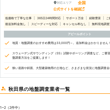
全国
対応エリア
公式サイトを確認
低価格で丁寧な仕事
365日24時間対応
サポート万全
経験豊富
ご
後追加料金無し
スピーディーな対応
キャンセル料なし
無料現地調査
アピールポイント
地質・地盤調査のおすすめ費用は33,000円～。追加料金はかかりません
スウェーデン式サウンディング（SS）試験やボーリング調査など、ご要
盤調査方法をご提案します！
狭い道路や斜面、大型建築物用の土地など、さまざまな状況に地盤調査会
秋田県の地盤調査業者一覧
1~2（2件中）