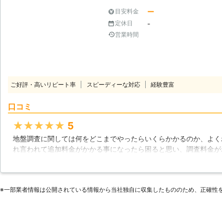
ー
目安料金
-
定休日
営業時間
ご好評・高いリピート率
スピーディーな対応
経験豊富
口コミ
★★★★★
5
地盤調査に関しては何をどこまでやったらいくらかかるのか、よく
れ言われて追加料金がかかる事になったら困ると思い、調査料金が
た。こちらは料金設定がわかりやすいだけでなく、理解できるまで
感が持てました。腑に落ちる内容だったので、早速調査依頼しまし
秋田県
秋田市
2016年11月13日
※⼀部業者情報は公開されている情報から当社独⾃に収集したもののため、正確性