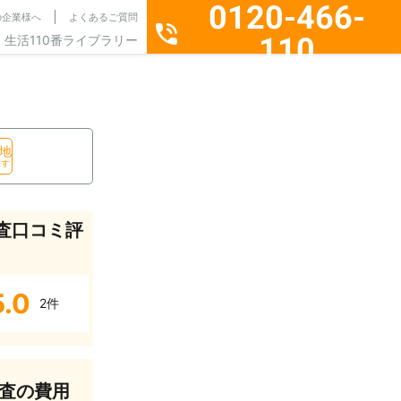
0120-466-
の企業様へ
よくあるご質問
110
生活110番ライブラリー
通話料無料・24時間365日受付
地
探す
査口コミ評
5.0
2件
査の費用