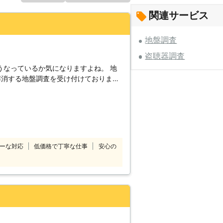
関連サービス
地盤調査
盗聴器調査
なっているか気になりますよね。 地
解消する地盤調査を受け付けておりま
わせください。 すでに建物が
は地層の傾斜を把握することができま
ーな対応
低価格で丁寧な仕事
安心の
グ試験 地質や地
きます。もちろん、液状化の判定も確認
てお問い合わせください。