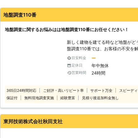
地盤調査110番
地盤調査に関するお悩みはは地盤調査110番にお任せください！
新しく建物を建てる時など地盤がどう
盤調査110番では、お客様の不安を
す。 状況に合わせて専用の機材を使い、土地に改良工事が必要かどうかな
ー
目安料金
ど詳しく分析いたします。 地盤の調査はもちろん、解析や掘寮、補強など
年中無休
定休日
も受け付けておりますのでお気軽にお問い合
24時間
営業時間
建っている場合も調査いたします！ 詳細は、お電話にてお気軽にご相談く
ださい、お待ちしております。 【地盤調査の種類】 ・スウェーデン式サウ
ンディング試験 こちらの調査方法
365日24時間対応
ご好評・高いリピート率
サポート万全
スピーディ
す。もちろん、建物があっても調査可能です。 ・ボーリン
保証付
無料現地調査実施
経験豊富
見積り後追加料金無し
下水などが正確に確認することがで
いただけます。 ・表面波調査 地盤を傷めない方法で震度10mまで高精度に
調査できます。 上記の調査方法を用いて熟練のスタッフが対応いたしま
す。詳しいことは地盤調査110番に
東邦技術株式会社秋田支社