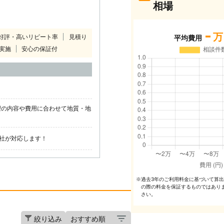
相場
-
万
好評・高いリピート率
見積り
平均費用
実施
安心の保証付
！
望の内容や費用に合わせて地質・地
社が対応します！
過去3年のご利⽤料⾦に基づいて算
※
の際の料⾦を保証するものではあり
さい。
絞り込み