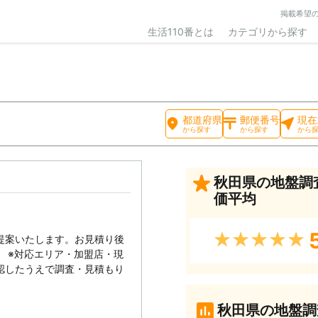
掲載希望
生活110番とは
カテゴリから探す
都道府県
郵便番号
現在
から探す
から探す
から
秋田県の地盤調
価平均
★★★★★
提案いたします。お見積り後
 ※対応エリア・加盟店・現
認したうえで調査・見積もり
。
秋田県の地盤調