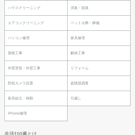
ハウスクリーニング
消臭・脱臭
エアコンクリーニング
ペット火葬・葬儀
パソコン修理
家具修理
屋根工事
解体工事
外壁塗装・外壁工事
リフォーム
防犯カメラ設置
盗聴器調査
家具組立・移動
引越し
iPhone修理
生活110番とは