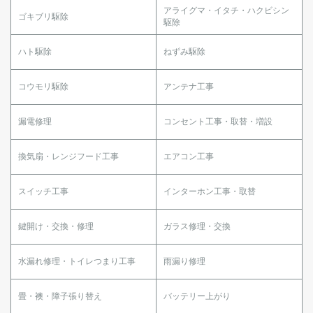
アライグマ・イタチ・ハクビシン
ゴキブリ駆除
駆除
ハト駆除
ねずみ駆除
コウモリ駆除
アンテナ工事
漏電修理
コンセント工事・取替・増設
換気扇・レンジフード工事
エアコン工事
スイッチ工事
インターホン工事・取替
鍵開け・交換・修理
ガラス修理・交換
水漏れ修理・トイレつまり工事
雨漏り修理
畳・襖・障子張り替え
バッテリー上がり