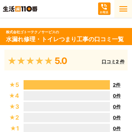
株式会社ゴトーテクノサービスの
水漏れ修理・トイレつまり工事の口コミ一覧
5.0
★★★★★
口コミ
2 件
★5
2件
★4
0件
★3
0件
★2
0件
★1
0件