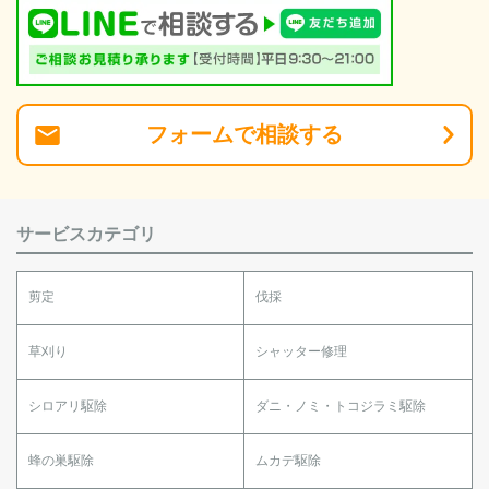
フォーム
で
相談
する
サービスカテゴリ
剪定
伐採
草刈り
シャッター修理
シロアリ駆除
ダニ・ノミ・トコジラミ駆除
蜂の巣駆除
ムカデ駆除