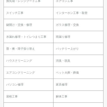
換気扇・レンジフード工事
エアコン工事
スイッチ工事
インターホン工事・取替
鍵開け・交換・修理
ガラス修理・交換
水漏れ修理・トイレつまり工事
雨漏り修理
畳・襖・障子張り替え
バッテリー上がり
ハウスクリーニング
消臭・脱臭
エアコンクリーニング
ペット火葬・葬儀
パソコン修理
家具修理
屋根工事
解体工事