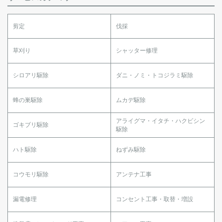
剪定
伐採
草刈り
シャッター修理
シロアリ駆除
ダニ・ノミ・トコジラミ駆除
蜂の巣駆除
ムカデ駆除
アライグマ・イタチ・ハクビシン
ゴキブリ駆除
駆除
ハト駆除
ねずみ駆除
コウモリ駆除
アンテナ工事
漏電修理
コンセント工事・取替・増設