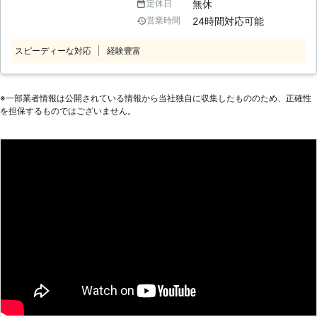
無休
定休日
まったり急に開けなくなってしまった
24時間対応可能
営業時間
論理障害でも、豊富な経験と熟練の技
術によりデータを救出することができ
スピーディーな対応
経験豊富
ます。大切な思い出の写真、メールデ
ータ、電話帳など、毎日使用するもの
だから重要なデータがたくさん保存さ
れているスマートフォン。起動しなく
※⼀部業者情報は公開されている情報から当社独⾃に収集したもののため、正確性
を担保するものではございません。
なった端末からでも取り出しができま
すので、諦めずに当社にご依頼くださ
い。また外部メモリとして使用してい
るSDカードからデータを復旧するこ
とも可能です。 【データ復旧のコ
ツ】 消してしまったデータは、完全
に消されたわけではありません。画面
上では表示されていませんし、未使用
の領域と判断されてはおりますが、デ
ータとしては残っています。この状態
で、新たなデータを保存することによ
り、未使用領域にあったデータが上書
きされ、初めてデータが消えるという
ことになります。ですから、もし何ら