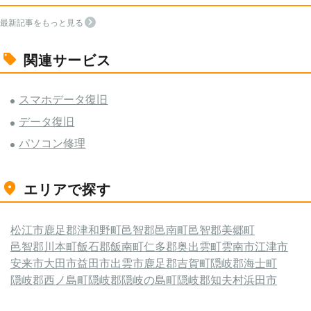
最新記事をもっと見る
関連サービス
スマホデータ復旧
データ復旧
パソコン修理
エリアで探す
松江市
鹿足郡津和野町
邑智郡邑南町
邑智郡美郷町
邑智郡川本町
飯石郡飯南町
仁多郡奥出雲町
雲南市
江津市
安来市
大田市
益田市
出雲市
鹿足郡吉賀町
隠岐郡海士町
隠岐郡西ノ島町
隠岐郡隠岐の島町
隠岐郡知夫村
浜田市