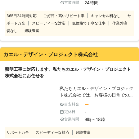
24時間
営業時間
改修電気工事
365日24時間対応
ご好評・高いリピート率
キャンセル料なし
サ
ポート万全
スピーディーな対応
低価格で丁寧な仕事
作業外注一
切なし
経験豊富
カエル・デザイン・プロジェクト株式会社
照明工事に対応します。私たちカエル・デザイン・プロジェクト
株式会社にお任せを
私たちカエル・デザイン・プロジェク
ト株式会社では、お客様の日常でのお
困りやお悩みを解決するサポートをし
ー
目安料金
ております。 豊富な経験と正しい知
-
定休日
識、今まで培ってきた技術をもとにし
9時～18時
営業時間
っかりと対応いたしますのでご安心く
ださい。 照明工事やコンセント、そ
サポート万全
スピーディーな対応
経験豊富
の他電気工事のことで何かありました