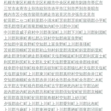
札幌市東区
札幌市北区
札幌市中央区
札幌市
釧路市
帯広市
三笠市
名寄市
士別市
紋別市
赤平市
江別市
芦別市
美唄市
稚内市
苫小牧市
留萌市
網走市
岩見沢市
夕張市
北見市
虻田郡ニセコ町
斜里郡小清水町
苫前郡苫前町
留萌郡小平町
増毛郡増毛町
雨竜郡幌加内町
中川郡中川町
中川郡音威子府村
中川郡美深町
上川郡下川町
上川郡剣淵町
上川郡和寒町
勇払郡占冠村
空知郡南富良野町
空知郡中富良野町
空知郡上富良野町
上川郡美瑛町
苫前郡羽幌町
苫前郡初山別村
斜里郡清里町
斜里郡斜里町
網走郡津別町
網走郡美幌町
天塩郡幌延町
利尻郡利尻富士町
利尻郡利尻町
礼文郡礼文町
天塩郡豊富町
枝幸郡枝幸町
枝幸郡中頓別町
枝幸郡浜頓別町
宗谷郡猿払村
天塩郡天塩町
天塩郡遠別町
上川郡東川町
虻田郡真狩村
空知郡奈井江町
空知郡南幌町
余市郡赤井川村
余市郡余市町
余市郡仁木町
古平郡古平町
積丹郡積丹町
古宇郡神恵内村
古宇郡泊村
岩内郡岩内町
岩内郡共和町
虻田郡倶知安町
虻田郡京極町
虻田郡喜茂別町
虻田郡留寿都村
空知郡上砂川町
夕張郡由仁町
上川郡上川町
上川郡愛別町
上川郡比布町
上川郡当麻町
上川郡東神楽町
上川郡鷹栖町
雨竜郡沼田町