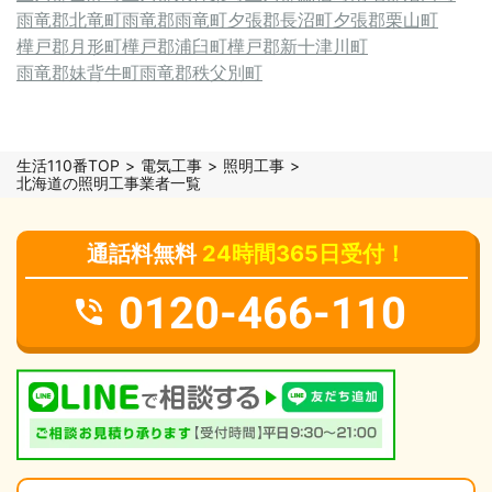
雨竜郡北竜町
雨竜郡雨竜町
夕張郡長沼町
夕張郡栗山町
樺戸郡月形町
樺戸郡浦臼町
樺戸郡新十津川町
雨竜郡妹背牛町
雨竜郡秩父別町
生活110番TOP
電気工事
照明工事
北海道の照明工事業者一覧
通話料無料
24時間365日受付！
0120-466-110