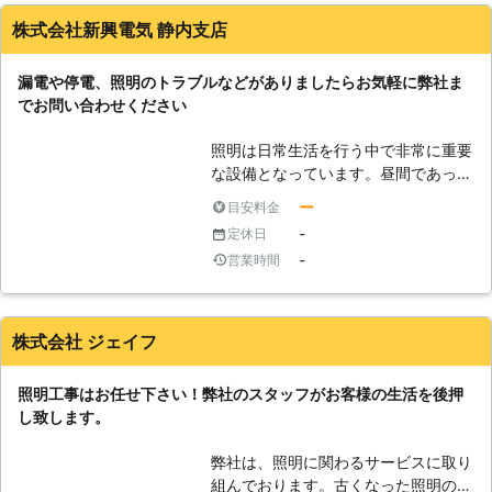
は天井をダクトで這わせるなどユニー
株式会社新興電気 静内支店
クな取り付けも可能です。街にあるカ
フェと同じスタイルでリビングやダイ
ニングを設計したいと考えている方も
漏電や停電、照明のトラブルなどがありましたらお気軽に弊社ま
います。色々なテーストの照明設備の
でお問い合わせください
設置で部屋の感じが明るくなったり、
落ち着いた雰囲気にすることができま
照明は日常生活を行う中で非常に重要
す。新築時の照明工事一式は、電気工
な設備となっています。昼間であって
事全般を手掛ける三和電工株式会社に
も照明をつけなければかなり暗くなる
ー
目安料金
お任せいただければお要望にそった満
というケースも多いのではないでしょ
-
定休日
足のいく設置工事ができます。
うか。照明の配線は壁や天井などに隠
-
営業時間
れていることも多く、家のレイアウト
に影響を及ぼさないようになっていま
す。しかし、その中で断線などが起こ
ってしまうと気づきにくいという特徴
株式会社 ジェイフ
もあります。弊社ではお客様の電気に
関するトラブルを解決してまいりま
照明工事はお任せ下さい！弊社のスタッフがお客様の生活を後押
す。照明のトラブルが発生している原
し致します。
因を発見し、すぐに施工を行います。
照明についてご要望がございましたら
弊社は、照明に関わるサービスに取り
お気軽にお問い合わせくださいませ。
組んでおります。古くなった照明の取