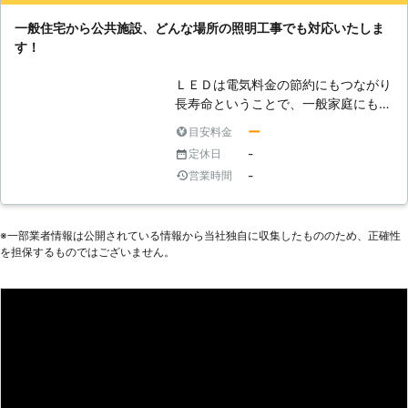
一般住宅から公共施設、どんな場所の照明工事でも対応いたしま
す！
ＬＥＤは電気料金の節約にもつながり
長寿命ということで、一般家庭にも広
く普及してきています。しかし、「導
ー
目安料金
入したいけど、省エネ効果がどれくら
-
定休日
いあるか全くわからない」、「どの照
-
営業時間
明を選んだら良いか分からない」な
ど、照明に関する疑問やお悩みといっ
たご要望も増えております。弊社で
※⼀部業者情報は公開されている情報から当社独⾃に収集したもののため、正確性
は、LED導入の省エネ効果のシュミレ
を担保するものではございません。
ーションや、ご要望に合った製品の紹
介、明るさなどを細かく提案させてい
ただき、お客様のお悩みを解決させて
いただきます。小さな照明工事からリ
フォームや店舗改装の際の内装工事を
伴う照明工事まで、すべてお任せくだ
さい！導入提案から設置施工まで責任
を持ってご対応いたします。