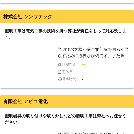
ら、遠慮なく私たちカエル・デザイ
ン・プロジェクト株式会社をご利用く
ださい。 お客様のご要望やご希望に
株式会社 シンワテック
沿った形で作業し、必ず満足のいく仕
上がりを提供いたします。そのため電
照明工事は電気工事の技術を持つ弊社が責任をもって対応致しま
気工事のことで何かありましたら弊社
す。
にご相談ください。 もちろん、ご相
談だけしたいというお客様も大歓迎で
照明はお客様が過ごす部屋を明るく照
す。お客様のお悩みをお聞かせくださ
らすために必要な設備です。また照明
い。弊社スタッフが真摯に対応し解決
一つでお部屋全体の雰囲気も変わるで
いたします。
ー
目安料金
しょう。照明といっても、電気工事が
-
定休日
必要になるケースやご自身で設置でき
-
営業時間
る場合もありますが、前者の場合電気
工事士の資格を持っていることが前提
です。弊社は照明工事の実績が豊富な
ので安心してご依頼ください。
有限会社 アビコ電化
照明器具の取り付けや取り外しなどの照明工事は弊社へお任せく
ださい。