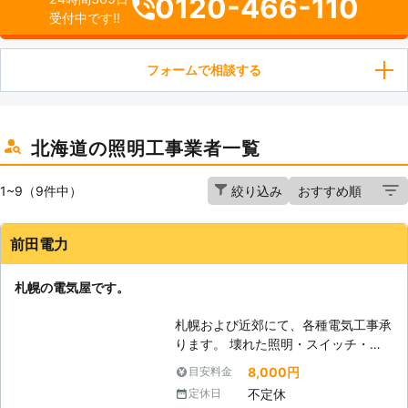
0120-466-110
受付中です!!
フォームで相談する
北海道の照明工事業者一覧
1~9（9件中）
絞り込み
前田電力
札幌の電気屋です。
札幌および近郊にて、各種電気工事承
ります。 壊れた照明・スイッチ・コ
ンセント交換 コンセントの増設工事
8,000円
目安料金
EVコンセント新設工事 新築木造住宅
不定休
定休日
電気工事 店舗改修電気工事 オフィス