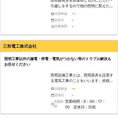
照明器具を全部屋同じものにしたい・
引越しをするので他の照明に変えた
い・もらった照明器具をどうにかして
ー
目安料金
自室に取り付けたいが、規格が合わな
-
定休日
いようだという問題に弊社の熟練スタ
-
営業時間
ッフが対応しております。知識・経験
豊富な有資格スタッフが在籍しており
ますので、どのような照明に関するト
ラブルでも臨機応変に対応していきま
三和電工株式会社
す。価格はリーズナブルで質の高い作
業をご提供することをモットーとして
照明工事以外の漏電・停電・電気がつかない等のトラブル解決も
いますので、ご利用いただいたお客様
お任せください
からも定評をいただいております。お
見積もりはお客様のもとへ弊社スタッ
照明設備工事とは、照明器具を設置す
フが直接お伺いしますので、お客様の
る電気工事のことをいいます。依頼者
お手間を取らせません。
の要望や建物の形状・他の設備とのか
ー
目安料金
ねあいなどを考慮して設置することが
-
定休日
必要になります。取り付け工事の前に
営業時間：9：00－17：
営業時
1度ご自宅の状況を把握しておく必要
間
00 定休日：日祝
があります。 適切な照明器具が部屋
によって違いますし、店舗照明などで