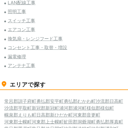
LAN配線工事
照明工事
スイッチ工事
エアコン工事
換気扇・レンジフード工事
コンセント工事・取替・増設
漏電修理
アンテナ工事
エリアで探す
常呂郡訓子府町
勇払郡安平町
勇払郡むかわ町
沙流郡日高町
沙流郡平取町
新冠郡新冠町
浦河郡浦河町
様似郡様似町
幌泉郡えりも町
日高郡新ひだか町
河東郡音更町
河東郡士幌町
河東郡上士幌町
虻田郡洞爺湖町
勇払郡厚真町