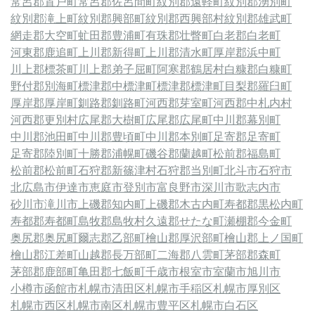
常呂郡置戸町
常呂郡佐呂間町
紋別郡遠軽町
紋別郡湧別町
紋別郡滝上町
紋別郡興部町
紋別郡西興部村
紋別郡雄武町
網走郡大空町
虻田郡豊浦町
有珠郡壮瞥町
白老郡白老町
河東郡鹿追町
上川郡新得町
上川郡清水町
厚岸郡浜中町
川上郡標茶町
川上郡弟子屈町
阿寒郡鶴居村
白糠郡白糠町
野付郡別海町
標津郡中標津町
標津郡標津町
目梨郡羅臼町
厚岸郡厚岸町
釧路郡釧路町
河西郡芽室町
河西郡中札内村
河西郡更別村
広尾郡大樹町
広尾郡広尾町
中川郡幕別町
中川郡池田町
中川郡豊頃町
中川郡本別町
足寄郡足寄町
足寄郡陸別町
十勝郡浦幌町
磯谷郡蘭越町
松前郡福島町
松前郡松前町
石狩郡新篠津村
石狩郡当別町
北斗市
石狩市
北広島市
伊達市
恵庭市
登別市
富良野市
深川市
歌志内市
砂川市
滝川市
上磯郡知内町
上磯郡木古内町
寿都郡黒松内町
寿都郡寿都町
島牧郡島牧村
久遠郡せたな町
瀬棚郡今金町
奥尻郡奥尻町
爾志郡乙部町
檜山郡厚沢部町
檜山郡上ノ国町
檜山郡江差町
山越郡長万部町
二海郡八雲町
茅部郡森町
茅部郡鹿部町
亀田郡七飯町
千歳市
根室市
室蘭市
旭川市
小樽市
函館市
札幌市清田区
札幌市手稲区
札幌市厚別区
札幌市西区
札幌市南区
札幌市豊平区
札幌市白石区