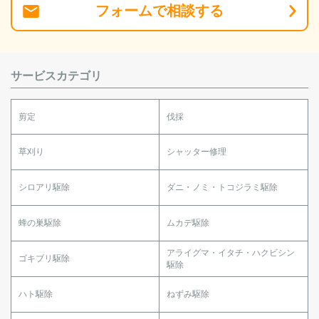
フォーム
で
相談
する
サービスカテゴリ
剪定
伐採
草刈り
シャッター修理
シロアリ駆除
ダニ・ノミ・トコジラミ駆除
蜂の巣駆除
ムカデ駆除
アライグマ・イタチ・ハクビシン
ゴキブリ駆除
駆除
ハト駆除
ねずみ駆除