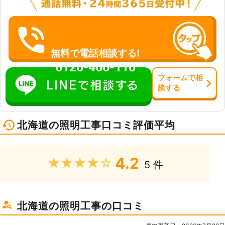
無料で電話相談する!
0120-466-110
フォーム
で
相
談
する
北海道の照明工事口コミ評価平均
4.2
★★★★★
5 件
北海道の照明工事の口コミ