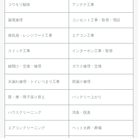
コウモリ駆除
アンテナ工事
漏電修理
コンセント工事・取替・増設
換気扇・レンジフード工事
エアコン工事
スイッチ工事
インターホン工事・取替
鍵開け・交換・修理
ガラス修理・交換
水漏れ修理・トイレつまり工事
雨漏り修理
畳・襖・障子張り替え
バッテリー上がり
ハウスクリーニング
消臭・脱臭
エアコンクリーニング
ペット火葬・葬儀