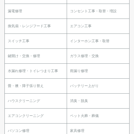
漏電修理
コンセント工事・取替・増設
換気扇・レンジフード工事
エアコン工事
スイッチ工事
インターホン工事・取替
鍵開け・交換・修理
ガラス修理・交換
水漏れ修理・トイレつまり工事
雨漏り修理
畳・襖・障子張り替え
バッテリー上がり
ハウスクリーニング
消臭・脱臭
エアコンクリーニング
ペット火葬・葬儀
パソコン修理
家具修理