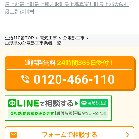
最上郡最上町
最上郡舟形町
最上郡真室川町
最上郡大蔵村
最上郡鮭川村
生活110番TOP
電気工事
分電盤工事
山形県の分電盤工事業者一覧
通話料無料
24時間365日受付！
0120-466-110
フォーム
で
相談
する