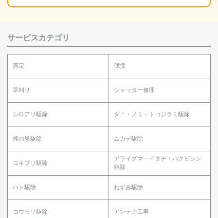
サービスカテゴリ
剪定
伐採
草刈り
シャッター修理
シロアリ駆除
ダニ・ノミ・トコジラミ駆除
蜂の巣駆除
ムカデ駆除
アライグマ・イタチ・ハクビシン
ゴキブリ駆除
駆除
ハト駆除
ねずみ駆除
コウモリ駆除
アンテナ工事