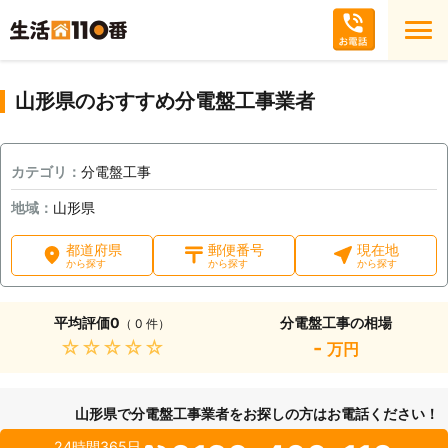
山形県のおすすめ分電盤工事業者
カテゴリ：
分電盤工事
地域：
山形県
都道府県
郵便番号
現在地
から探す
から探す
から探す
平均評価
0
分電盤工事の相場
（ 0 件）
★★★★★
-
万円
山形県で分電盤工事業者をお探しの方はお電話ください！
24時間365日