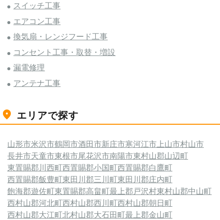
スイッチ工事
エアコン工事
換気扇・レンジフード工事
コンセント工事・取替・増設
漏電修理
アンテナ工事
エリアで探す
山形市
米沢市
鶴岡市
酒田市
新庄市
寒河江市
上山市
村山市
長井市
天童市
東根市
尾花沢市
南陽市
東村山郡山辺町
東置賜郡川西町
西置賜郡小国町
西置賜郡白鷹町
西置賜郡飯豊町
東田川郡三川町
東田川郡庄内町
飽海郡遊佐町
東置賜郡高畠町
最上郡戸沢村
東村山郡中山町
西村山郡河北町
西村山郡西川町
西村山郡朝日町
西村山郡大江町
北村山郡大石田町
最上郡金山町